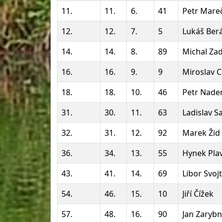
11.
11.
6.
41
Petr Mare
12.
12.
7.
5
Lukáš Ber
14.
14.
8.
89
Michal Zad
16.
16.
9.
9
Miroslav C
18.
18.
10.
46
Petr Nade
31.
30.
11.
63
Ladislav S
32.
31.
12.
92
Marek Žid
36.
34.
13.
55
Hynek Pla
43.
41.
14.
69
Libor Svoj
54.
46.
15.
10
Jiří Čížek
57.
48.
16.
90
Jan Zarybn