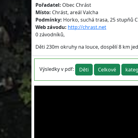
Pořadatel:
Obec Chrást
Místo:
Chrást, areál Valcha
Podmínky:
Horko, suchá trasa, 25 stupňů Cel
Web závodu:
http://chrast.net
0 závodníků,
Děti 230m okruhy na louce, dospělí 8 km jed
Výsledky v pdf:
Děti
Celkové
kateg