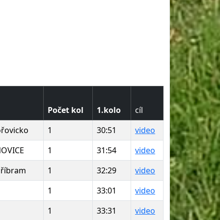
Počet kol
1.kolo
cíl
řovicko
1
30:51
video
NOVICE
1
31:54
video
Příbram
1
32:29
video
1
33:01
video
1
33:31
video