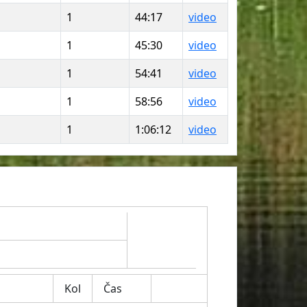
1
44:17
video
1
45:30
video
1
54:41
video
1
58:56
video
1
1:06:12
video
Kol
Čas