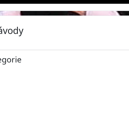
závody
egorie