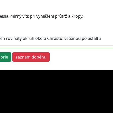
sia, mírný vítr, při vyhlášení průtrž a kropy.
en rovinatý okruh okolo Chrástu, většinou po asfaltu
orie
záznam doběhu