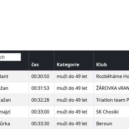
čas
Kategorie
Klub
lant
00:30:50
muži do 49 let
Rozběháme Ho
ažan
00:31:53
muži do 49 let
ŽÁROVKA vRA
ražan
00:32:28
muži do 49 let
Triatlon team 
majzl
00:33:00
muži do 49 let
SK Chosiki
ůrka
00:33:30
muži do 49 let
Beroun