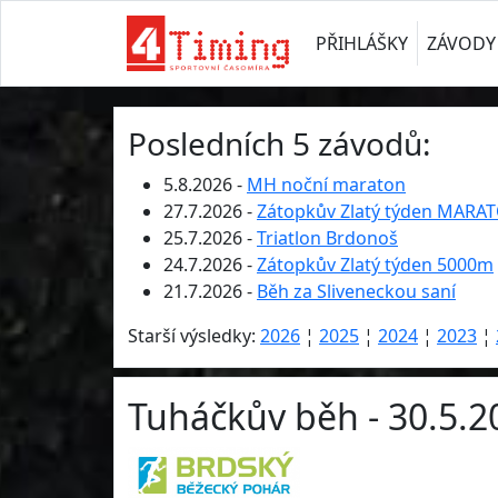
PŘIHLÁŠKY
ZÁVODY
Posledních 5 závodů:
5.8.2026 -
MH noční maraton
27.7.2026 -
Zátopkův Zlatý týden MARA
25.7.2026 -
Triatlon Brdonoš
24.7.2026 -
Zátopkův Zlatý týden 5000m
21.7.2026 -
Běh za Sliveneckou saní
Starší výsledky:
2026
¦
2025
¦
2024
¦
2023
¦
Tuháčkův běh - 30.5.2