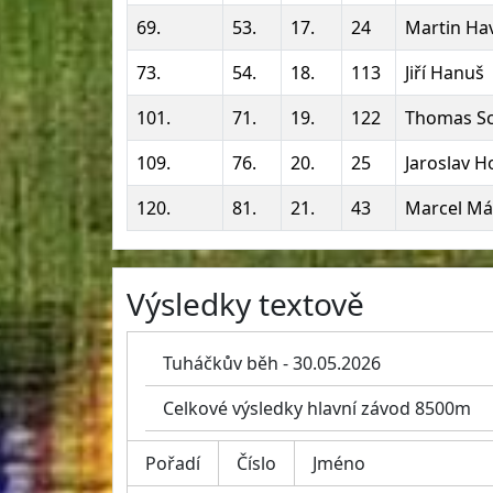
69.
53.
17.
24
Martin Ha
73.
54.
18.
113
Jiří Hanuš
101.
71.
19.
122
Thomas Sch
109.
76.
20.
25
Jaroslav H
120.
81.
21.
43
Marcel Má
Výsledky textově
Tuháčkův běh - 30.05.2026
Celkové výsledky hlavní závod 8500m
Pořadí
Číslo
Jméno