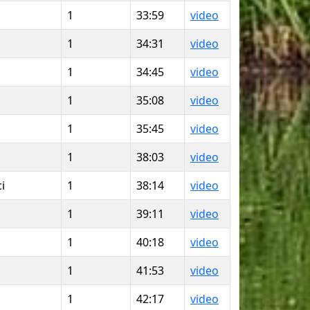
1
33:59
video
1
34:31
video
1
34:45
video
1
35:08
video
1
35:45
video
1
38:03
video
i
1
38:14
video
1
39:11
video
1
40:18
video
1
41:53
video
1
42:17
video