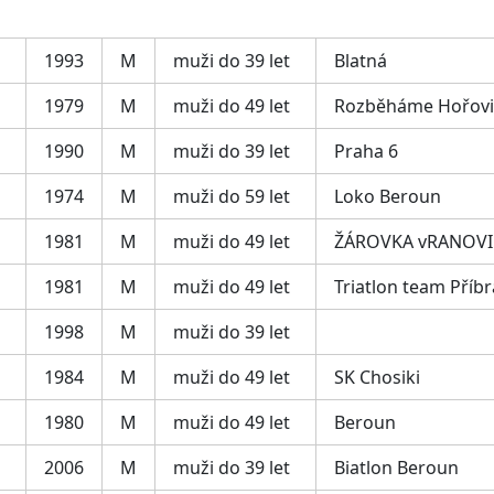
1993
M
muži do 39 let
Blatná
1979
M
muži do 49 let
Rozběháme Hořovi
1990
M
muži do 39 let
Praha 6
1974
M
muži do 59 let
Loko Beroun
1981
M
muži do 49 let
ŽÁROVKA vRANOVI
1981
M
muži do 49 let
Triatlon team Příb
1998
M
muži do 39 let
1984
M
muži do 49 let
SK Chosiki
1980
M
muži do 49 let
Beroun
2006
M
muži do 39 let
Biatlon Beroun