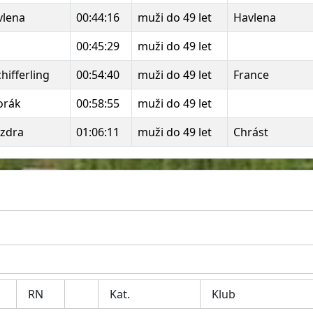
vlena
00:44:16
muži do 49 let
Havlena
00:45:29
muži do 49 let
ifferling
00:54:40
muži do 49 let
France
orák
00:58:55
muži do 49 let
zdra
01:06:11
muži do 49 let
Chrást
RN
Kat.
Klub