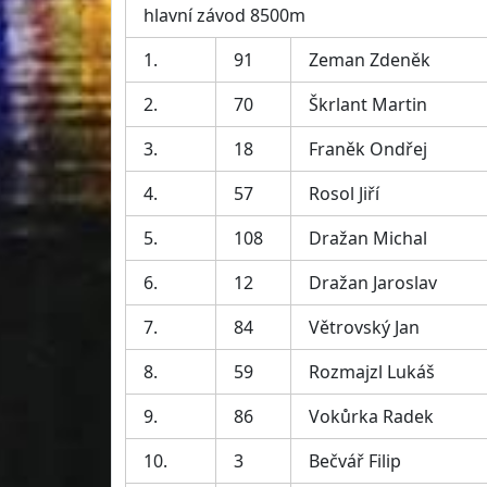
hlavní závod 8500m
1.
91
Zeman Zdeněk
2.
70
Škrlant Martin
3.
18
Franěk Ondřej
4.
57
Rosol Jiří
5.
108
Dražan Michal
6.
12
Dražan Jaroslav
7.
84
Větrovský Jan
8.
59
Rozmajzl Lukáš
9.
86
Vokůrka Radek
10.
3
Bečvář Filip