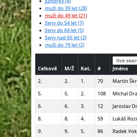
juniorky (4)
muži do 39 let (28)
muži do 49 let (21)
ženy do 54 let (7)
ženy do 64 let (5)
ženy nad 65 let (2)
muži do 79 let (2)
Celkově
M/Ž
Kat.
#
Jméno
2.
2.
1.
70
Martin Škr
5.
5.
2.
108
Michal Dr
6.
6.
3.
12
Jaroslav D
8.
8.
4.
59
Lukáš Roz
9.
9.
5.
86
Radek Vok