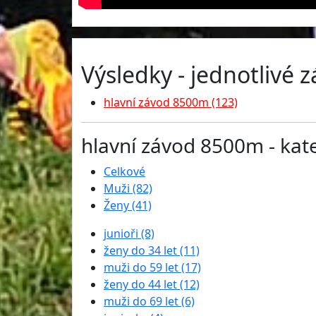
Výsledky - jednotlivé 
hlavní závod 8500m (123)
hlavní závod 8500m - kat
Celkové
Muži (82)
Ženy (41)
junioři (8)
ženy do 34 let (11)
muži do 59 let (17)
ženy do 44 let (12)
muži do 69 let (6)