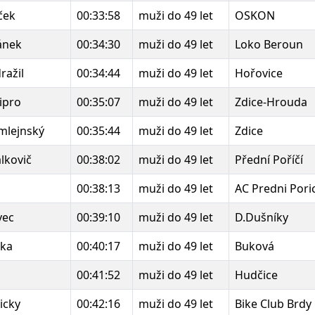
ček
00:33:58
muži do 49 let
OSKON
ánek
00:34:30
muži do 49 let
Loko Beroun
ražil
00:34:44
muži do 49 let
Hořovice
ipro
00:35:07
muži do 49 let
Zdice-Hrouda
mlejnský
00:35:44
muži do 49 let
Zdice
alkovič
00:38:02
muži do 49 let
Přední Poříčí
00:38:13
muži do 49 let
AC Predni Poric
vec
00:39:10
muži do 49 let
D.Dušníky
tka
00:40:17
muži do 49 let
Buková
00:41:52
muži do 49 let
Hudčice
icky
00:42:16
muži do 49 let
Bike Club Brdy