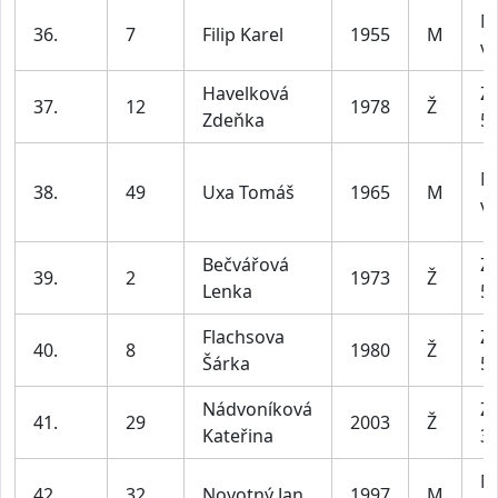
M
36.
7
Filip Karel
1955
M
ví
Havelková
Z2
37.
12
1978
Ž
Zdeňka
55
M
38.
49
Uxa Tomáš
1965
M
ví
Bečvářová
Z2
39.
2
1973
Ž
Lenka
55
Flachsova
Z2
40.
8
1980
Ž
Šárka
55
Nádvoníková
Z1
41.
29
2003
Ž
Kateřina
35
M
42.
32
Novotný Jan
1997
M