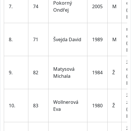
Pokorný
do
7.
74
2005
M
Ondřej
(n
le
m
do
8.
71
Švejda David
1989
M
(n
le
ž
Matysová
do
9.
82
1984
Ž
Michala
(n
le
ž
Wollnerová
z
10.
83
1980
Ž
Eva
(n
le
ž