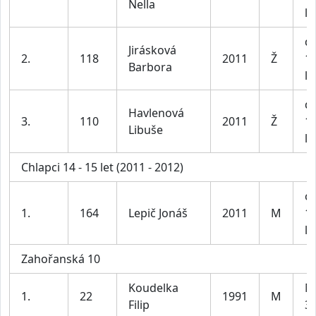
Nella
le
dí
Jirásková
2.
118
2011
Ž
1
Barbora
le
dí
Havlenová
3.
110
2011
Ž
1
Libuše
le
Chlapci 14 - 15 let (2011 - 2012)
ch
1.
164
Lepič Jonáš
2011
M
1
le
Zahořanská 10
Koudelka
M
1.
22
1991
M
Filip
39