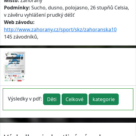
Místo:
Zahořany
Podmínky:
Sucho, dusno, polojasno, 26 stupňů Celsia,
v závěru vyhlášení prudký déšť
Web závodu:
http://www.zahorany.cz/sport/skz/zahoranska10
145 závodníků,
Výsledky v pdf:
Děti
Celkové
kategorie