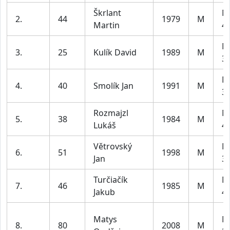
Škrlant
M
2.
44
1979
M
Martin
49
M
3.
25
Kulík David
1989
M
39
M
4.
40
Smolík Jan
1991
M
39
Rozmajzl
M
5.
38
1984
M
Lukáš
49
Větrovský
M
6.
51
1998
M
Jan
39
Turčiačík
M
7.
46
1985
M
Jakub
49
Matys
M
8.
80
2008
M