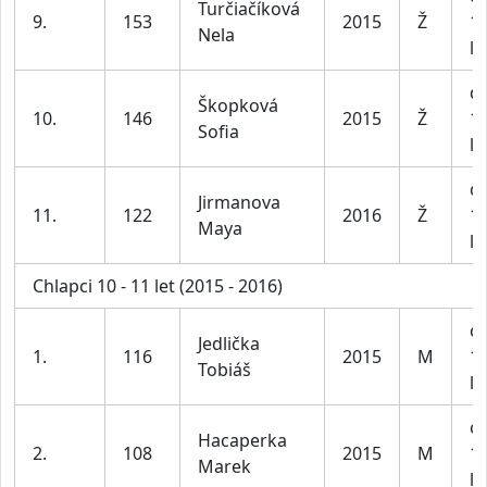
Turčiačíková
9.
153
2015
Ž
1
Nela
le
dí
Škopková
10.
146
2015
Ž
1
Sofia
le
dí
Jirmanova
11.
122
2016
Ž
1
Maya
le
Chlapci 10 - 11 let (2015 - 2016)
ch
Jedlička
1.
116
2015
M
1
Tobiáš
le
ch
Hacaperka
2.
108
2015
M
1
Marek
le