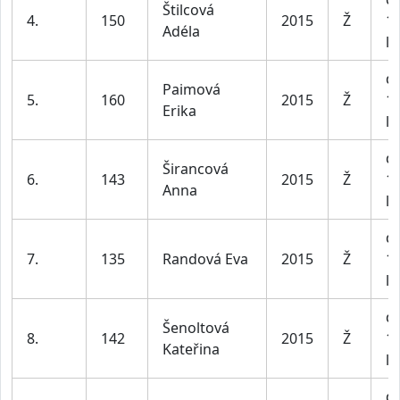
Štilcová
4.
150
2015
Ž
1
Adéla
le
dí
Paimová
5.
160
2015
Ž
1
Erika
le
dí
Širancová
6.
143
2015
Ž
1
Anna
le
dí
7.
135
Randová Eva
2015
Ž
1
le
dí
Šenoltová
8.
142
2015
Ž
1
Kateřina
le
dí