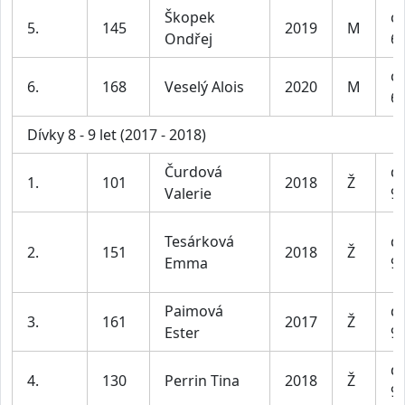
Škopek
ch
5.
145
2019
M
Ondřej
6-
ch
6.
168
Veselý Alois
2020
M
6-
Dívky 8 - 9 let (2017 - 2018)
Čurdová
dí
1.
101
2018
Ž
Valerie
9 
Tesárková
dí
2.
151
2018
Ž
Emma
9 
Paimová
dí
3.
161
2017
Ž
Ester
9 
dí
4.
130
Perrin Tina
2018
Ž
9 