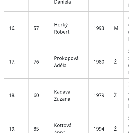
Daniela
le
m
Horký
do
16.
57
1993
M
Robert
(n
le
ž
Prokopová
z
17.
76
1980
Ž
Adéla
(n
le
ž
Kadavá
z
18.
60
1979
Ž
Zuzana
(n
le
ž
Kottová
do
19.
85
1994
Ž
Anna
(n