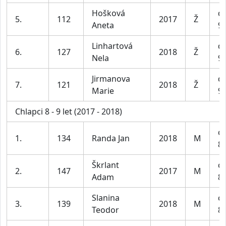
Hošková
dí
5.
112
2017
Ž
Aneta
9 
Linhartová
dí
6.
127
2018
Ž
Nela
9 
Jirmanova
dí
7.
121
2018
Ž
Marie
9 
Chlapci 8 - 9 let (2017 - 2018)
ch
1.
134
Randa Jan
2018
M
8-
Škrlant
ch
2.
147
2017
M
Adam
8-
Slanina
ch
3.
139
2018
M
Teodor
8-