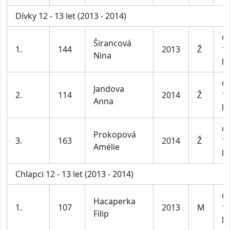
Dívky 12 - 13 let (2013 - 2014)
dí
Širancová
1.
144
2013
Ž
1
Nina
le
dí
Jandova
2.
114
2014
Ž
1
Anna
le
dí
Prokopová
3.
163
2014
Ž
1
Amélie
le
Chlapci 12 - 13 let (2013 - 2014)
ch
Hacaperka
1.
107
2013
M
1
Filip
le