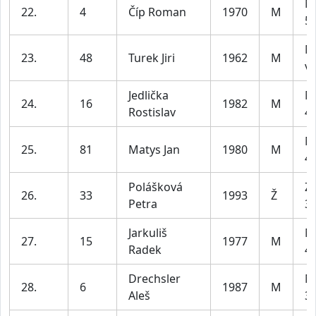
M
22.
4
Číp Roman
1970
M
59
M
23.
48
Turek Jiri
1962
M
ví
Jedlička
M
24.
16
1982
M
Rostislav
49
M
25.
81
Matys Jan
1980
M
49
Polášková
Z1
26.
33
1993
Ž
Petra
35
Jarkuliš
M
27.
15
1977
M
Radek
49
Drechsler
M
28.
6
1987
M
Aleš
39