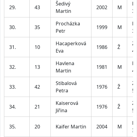
Šedivý
M
29.
43
2002
M
Martin
39
Procházka
M
30.
35
1999
M
Petr
39
Hacaperková
Z2
31.
10
1986
Ž
Eva
45
Havlena
M
32.
13
1981
M
Martin
49
Stibalová
Z2
33.
42
1976
Ž
Petra
55
Kaiserová
Z2
34.
21
1976
Ž
Jiřina
55
M
35.
20
Kaifer Martin
2004
M
39