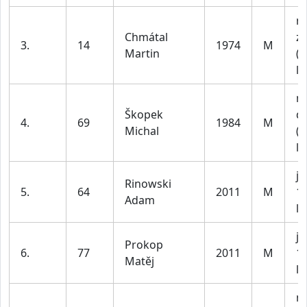
m
Chmátal
z
3.
14
1974
M
Martin
(n
le
m
Škopek
do
4.
69
1984
M
Michal
(n
le
ju
Rinowski
5.
64
2011
M
1
Adam
le
ju
Prokop
6.
77
2011
M
1
Matěj
le
m