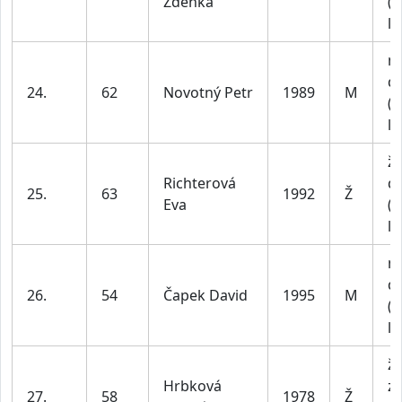
Zdeňka
(n
le
m
do
24.
62
Novotný Petr
1989
M
(n
le
ž
Richterová
do
25.
63
1992
Ž
Eva
(n
le
m
do
26.
54
Čapek David
1995
M
(n
le
ž
Hrbková
z
27.
58
1978
Ž