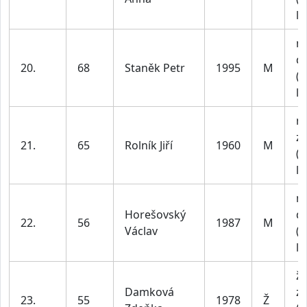
le
m
do
20.
68
Staněk Petr
1995
M
(n
le
m
z
21.
65
Rolník Jiří
1960
M
(n
le
m
Horešovský
do
22.
56
1987
M
Václav
(n
le
ž
Damková
z
23.
55
1978
Ž