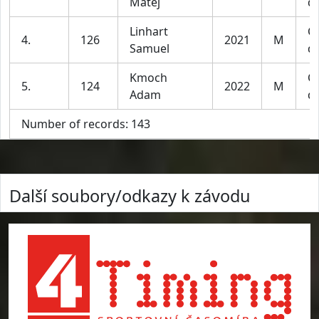
Matěj
do
Linhart
Ch
4.
126
2021
M
Samuel
do
Kmoch
Ch
5.
124
2022
M
Adam
do
Number of records: 143
Další soubory/odkazy k závodu