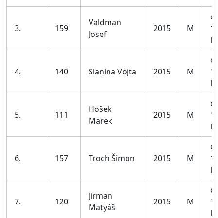
ch
Valdman
3.
159
2015
M
1
Josef
le
ch
4.
140
Slanina Vojta
2015
M
1
le
ch
Hošek
5.
111
2015
M
1
Marek
le
ch
6.
157
Troch Šimon
2015
M
1
le
ch
Jirman
7.
120
2015
M
1
Matyáš
le