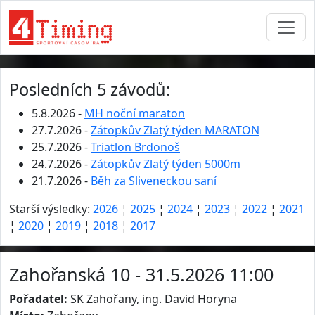
Posledních 5 závodů:
5.8.2026 -
MH noční maraton
27.7.2026 -
Zátopkův Zlatý týden MARATON
25.7.2026 -
Triatlon Brdonoš
24.7.2026 -
Zátopkův Zlatý týden 5000m
21.7.2026 -
Běh za Sliveneckou saní
Starší výsledky:
2026
¦
2025
¦
2024
¦
2023
¦
2022
¦
2021
¦
2020
¦
2019
¦
2018
¦
2017
Zahořanská 10 - 31.5.2026 11:00
Pořadatel:
SK Zahořany, ing. David Horyna