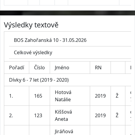
Výsledky textově
BOS Zahořanská 10 - 31.05.2026
Celkové výsledky
Pořadí
Číslo
Jméno
RN
Ka
Dívky 6 - 7 let (2019 - 2020)
Hotová
dí
1.
165
2019
Ž
Natálie
7 
Kiššová
dí
2.
123
2019
Ž
Aneta
7 
Jiráňová