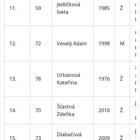
Jedličková
do
11.
59
1985
Ž
Iveta
(n
le
m
do
12.
72
Veselý Adam
1998
M
(n
le
ž
Urbanová
z
13.
78
1976
Ž
Kateřina
(n
le
ju
Šťastná
14.
70
2010
Ž
1
Zdeňka
le
ju
Dlabačová
15.
73
2009
Ž
1