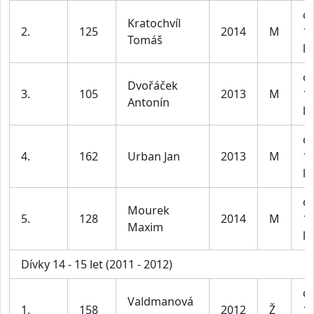
ch
Kratochvíl
2.
125
2014
M
1
Tomáš
le
ch
Dvořáček
3.
105
2013
M
1
Antonín
le
ch
4.
162
Urban Jan
2013
M
1
le
ch
Mourek
5.
128
2014
M
1
Maxim
le
Dívky 14 - 15 let (2011 - 2012)
dí
Valdmanová
1.
158
2012
Ž
1