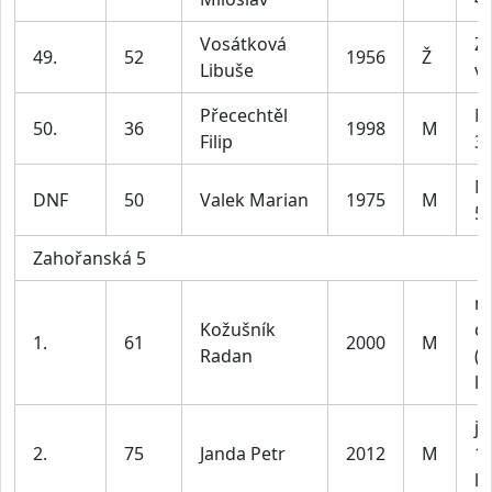
Vosátková
Z4
49.
52
1956
Ž
Libuše
ví
Přecechtěl
M
50.
36
1998
M
Filip
39
M
DNF
50
Valek Marian
1975
M
59
Zahořanská 5
m
Kožušník
do
1.
61
2000
M
Radan
(n
le
ju
2.
75
Janda Petr
2012
M
1
le