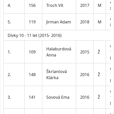
ch
4.
156
Troch Vít
2017
M
8-
ch
5.
119
Jirman Adam
2018
M
8-
Dívky 10 - 11 let (2015- 2016)
dí
Halaburdová
1.
109
2015
Ž
1
Anna
le
dí
Škrlantová
2.
148
2016
Ž
1
Klárka
le
dí
3.
141
Sovová Ema
2016
Ž
1
le
dí