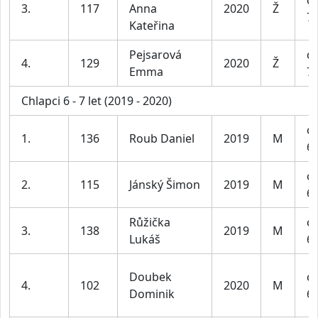
dí
3.
117
Anna
2020
Ž
7 
Kateřina
Pejsarová
dí
4.
129
2020
Ž
Emma
7 
Chlapci 6 - 7 let (2019 - 2020)
ch
1.
136
Roub Daniel
2019
M
6-
ch
2.
115
Jánský Šimon
2019
M
6-
Růžička
ch
3.
138
2019
M
Lukáš
6-
Doubek
ch
4.
102
2020
M
Dominik
6-