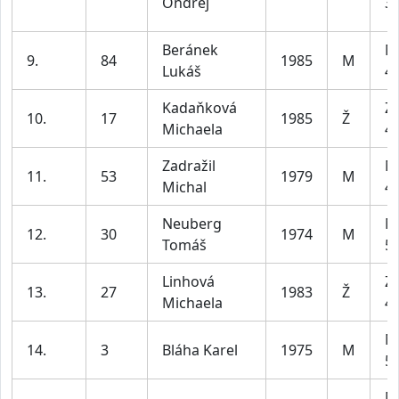
Ondřej
39
Beránek
M
9.
84
1985
M
Lukáš
49
Kadaňková
Z2
10.
17
1985
Ž
Michaela
45
Zadražil
M
11.
53
1979
M
Michal
49
Neuberg
M
12.
30
1974
M
Tomáš
59
Linhová
Z2
13.
27
1983
Ž
Michaela
45
M
14.
3
Bláha Karel
1975
M
59
M