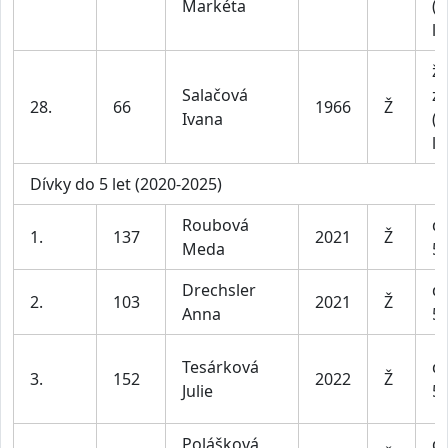
Markéta
(n
le
ž
Salačová
z
28.
66
1966
Ž
Ivana
(n
le
Dívky do 5 let (2020-2025)
Roubová
dí
1.
137
2021
Ž
Meda
5 
Drechsler
dí
2.
103
2021
Ž
Anna
5 
Tesárková
dí
3.
152
2022
Ž
Julie
5 
Polášková
dí