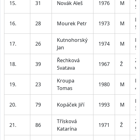
15.
31
Novák Aleš
1976
M
59
M
16.
28
Mourek Petr
1973
M
59
Kutnohorský
M
17.
26
1974
M
Jan
59
Řechková
Z4
18.
39
1967
Ž
Svatava
ví
Kroupa
M
19.
23
1980
M
Tomas
49
M
20.
79
Kopáček Jiří
1993
M
39
Třísková
Z2
21.
86
1971
Ž
Katarína
55