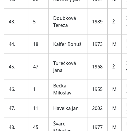
39
Doubková
Z2
43.
5
1989
Ž
Tereza
45
M
44.
18
Kaifer Bohuš
1973
M
59
Turečková
Z4
45.
47
1968
Ž
Jana
ví
Bečka
M
46.
1
1955
M
Miloslav
ví
M
47.
11
Havelka Jan
2002
M
39
Švarc
M
48.
45
1977
M
Miloslav
49