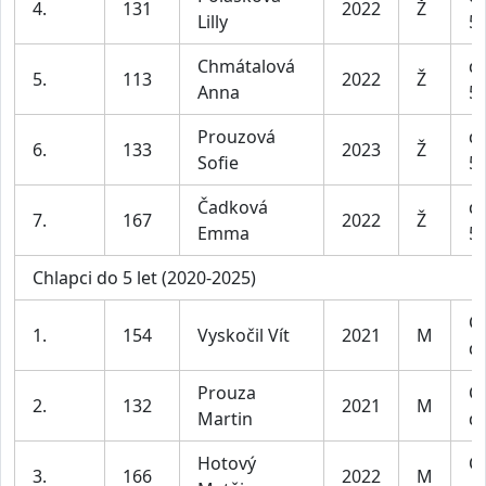
4.
131
2022
Ž
Lilly
5 
Chmátalová
dí
5.
113
2022
Ž
Anna
5 
Prouzová
dí
6.
133
2023
Ž
Sofie
5 
Čadková
dí
7.
167
2022
Ž
Emma
5 
Chlapci do 5 let (2020-2025)
Ch
1.
154
Vyskočil Vít
2021
M
do
Prouza
Ch
2.
132
2021
M
Martin
do
Hotový
Ch
3.
166
2022
M