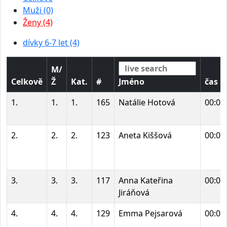
Muži (0)
Ženy (4)
dívky 6-7 let (4)
M/
Celkově
Ž
Kat.
#
Jméno
čas
1.
1.
1.
165
Natálie Hotová
00:00
2.
2.
2.
123
Aneta Kiššová
00:00
3.
3.
3.
117
Anna Kateřina
00:00
Jiráňová
4.
4.
4.
129
Emma Pejsarová
00:01