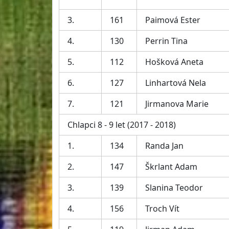
3.
161
Paimová Ester
4.
130
Perrin Tina
5.
112
Hošková Aneta
6.
127
Linhartová Nela
7.
121
Jirmanova Marie
Chlapci 8 - 9 let (2017 - 2018)
1.
134
Randa Jan
2.
147
Škrlant Adam
3.
139
Slanina Teodor
4.
156
Troch Vít