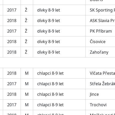
2017
Ž
dívky 8-9 let
SK Sporting 
2018
Ž
dívky 8-9 let
ASK Slavia P
2017
Ž
dívky 8-9 let
PK Příbram
2018
Ž
dívky 8-9 let
Čisovice
2018
Ž
dívky 8-9 let
Zahořany
2018
M
chlapci 8-9 let
Vlčata Přesta
2017
M
chlapci 8-9 let
Střela Žebrá
2018
M
chlapci 8-9 let
Jince
2017
M
chlapci 8-9 let
Trochovi