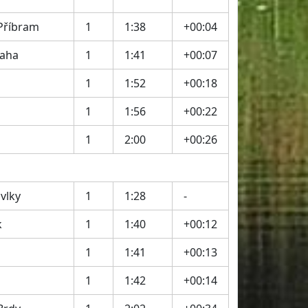
Příbram
1
1:38
+00:04
raha
1
1:41
+00:07
1
1:52
+00:18
1
1:56
+00:22
1
2:00
+00:26
vlky
1
1:28
-
k
1
1:40
+00:12
1
1:41
+00:13
1
1:42
+00:14