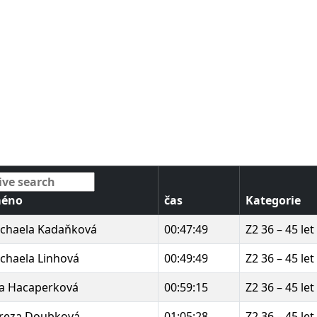
méno
čas
Kategorie
chaela Kadaňková
00:47:49
Z2 36 – 45 let
chaela Linhová
00:49:49
Z2 36 – 45 let
a Hacaperková
00:59:15
Z2 36 – 45 let
reza Doubková
01:05:28
Z2 36 – 45 let