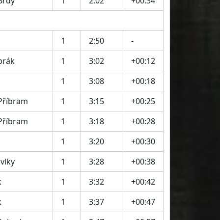
Brdy
1
2:02
+00:34
1
2:50
-
brák
1
3:02
+00:12
1
3:08
+00:18
Příbram
1
3:15
+00:25
Příbram
1
3:18
+00:28
1
3:20
+00:30
vlky
1
3:28
+00:38
k
1
3:32
+00:42
k
1
3:37
+00:47