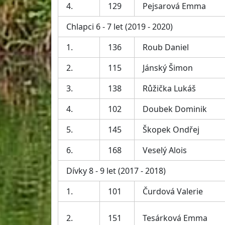
4.
129
Pejsarová Emma
Chlapci 6 - 7 let (2019 - 2020)
1.
136
Roub Daniel
2.
115
Jánský Šimon
3.
138
Růžička Lukáš
4.
102
Doubek Dominik
5.
145
Škopek Ondřej
6.
168
Veselý Alois
Dívky 8 - 9 let (2017 - 2018)
1.
101
Čurdová Valerie
2.
151
Tesárková Emma