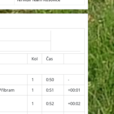
Kol
Čas
1
0:50
-
Příbram
1
0:51
+00:01
1
0:52
+00:02