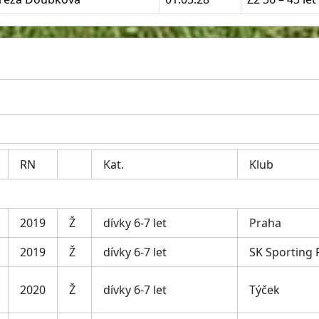
RN
Kat.
Klub
2019
Ž
dívky 6-7 let
Praha
2019
Ž
dívky 6-7 let
SK Sporting 
2020
Ž
dívky 6-7 let
Týček