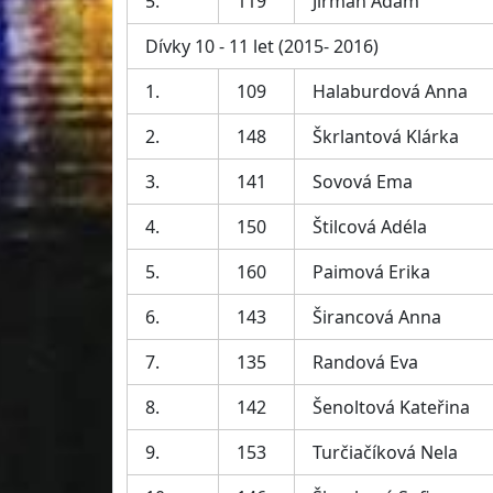
5.
119
Jirman Adam
Dívky 10 - 11 let (2015- 2016)
1.
109
Halaburdová Anna
2.
148
Škrlantová Klárka
3.
141
Sovová Ema
4.
150
Štilcová Adéla
5.
160
Paimová Erika
6.
143
Širancová Anna
7.
135
Randová Eva
8.
142
Šenoltová Kateřina
9.
153
Turčiačíková Nela