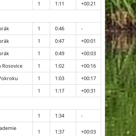
1
1:11
+00:21
brák
1
0:46
-
brák
1
0:47
+00:01
brák
1
0:49
+00:03
m Rosovice
1
1:02
+00:16
Pokroku
1
1:03
+00:17
1
1:17
+00:31
1
1:34
-
kademie
1
1:37
+00:03