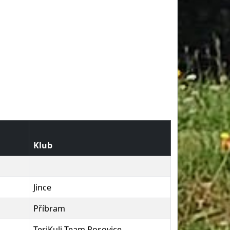
Klub
Jince
Příbram
TeriKuli Team Rosovice