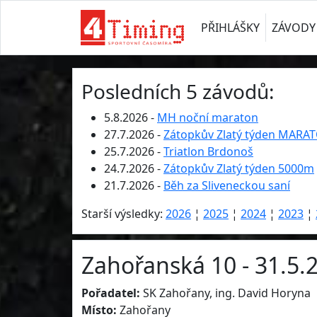
PŘIHLÁŠKY
ZÁVODY
Posledních 5 závodů:
5.8.2026 -
MH noční maraton
27.7.2026 -
Zátopkův Zlatý týden MARA
25.7.2026 -
Triatlon Brdonoš
24.7.2026 -
Zátopkův Zlatý týden 5000m
21.7.2026 -
Běh za Sliveneckou saní
Starší výsledky:
2026
¦
2025
¦
2024
¦
2023
¦
Zahořanská 10 - 31.5.
Pořadatel:
SK Zahořany, ing. David Horyna
Místo:
Zahořany