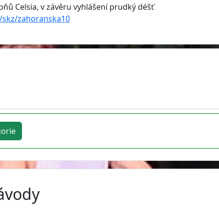
ňů Celsia, v závěru vyhlášení prudký déšť
t/skz/zahoranska10
orie
závody