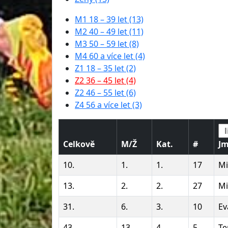
M1 18 – 39 let (13)
M2 40 – 49 let (11)
M3 50 – 59 let (8)
M4 60 a více let (4)
Z1 18 – 35 let (2)
Z2 36 – 45 let (4)
Z2 46 – 55 let (6)
Z4 56 a více let (3)
Celkově
M/Ž
Kat.
#
J
10.
1.
1.
17
Mi
13.
2.
2.
27
Mi
31.
6.
3.
10
Ev
43.
13.
4.
5
Te