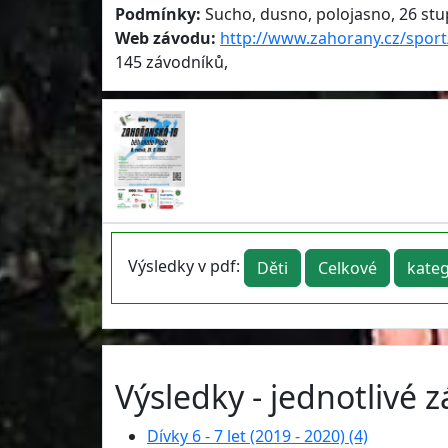
Podmínky:
Sucho, dusno, polojasno, 26 stup
Web závodu:
http://www.zahorany.cz/spor
145 závodníků,
Výsledky v pdf:
Děti
Celkové
kateg
Výsledky - jednotlivé 
Dívky 6 - 7 let (2019 - 2020) (4)