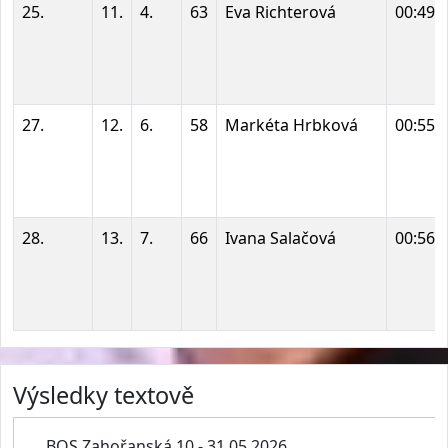
25.
11.
4.
63
Eva Richterová
00:49:
27.
12.
6.
58
Markéta Hrbková
00:55:
28.
13.
7.
66
Ivana Salačová
00:56:
Výsledky textově
BOS Zahořanská 10 - 31.05.2026