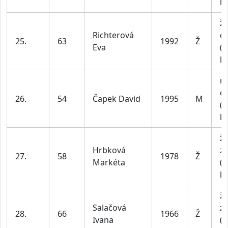
le
ž
Richterová
do
25.
63
1992
Ž
Eva
(n
le
m
do
26.
54
Čapek David
1995
M
(n
le
ž
Hrbková
z
27.
58
1978
Ž
Markéta
(n
le
ž
Salačová
z
28.
66
1966
Ž
Ivana
(n