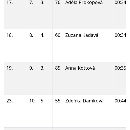
17.
7.
3.
76
Adéla Prokopová
00:34:
18.
8.
4.
60
Zuzana Kadavá
00:34:
19.
9.
3.
85
Anna Kottová
00:35:
23.
10.
5.
55
Zdeňka Damková
00:44: