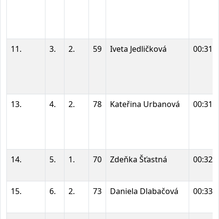
11.
3.
2.
59
Iveta Jedličková
00:31:
13.
4.
2.
78
Kateřina Urbanová
00:31:
14.
5.
1.
70
Zdeňka Šťastná
00:32:
15.
6.
2.
73
Daniela Dlabačová
00:33: