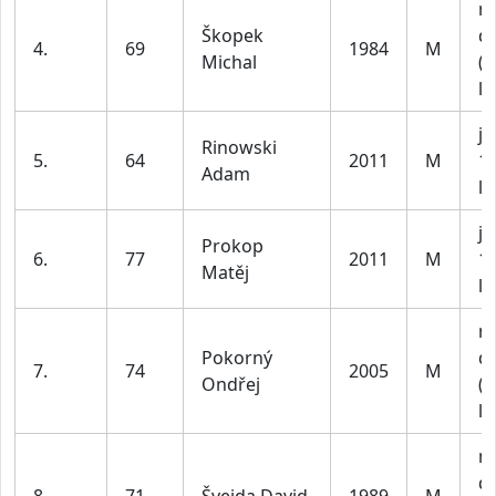
m
Škopek
do
4.
69
1984
M
Michal
(n
le
ju
Rinowski
5.
64
2011
M
1
Adam
le
ju
Prokop
6.
77
2011
M
1
Matěj
le
m
Pokorný
do
7.
74
2005
M
Ondřej
(n
le
m
do