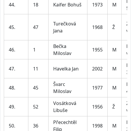
M
44.
18
Kaifer Bohuš
1973
M
59
Turečková
Z4
45.
47
1968
Ž
Jana
ví
Bečka
M
46.
1
1955
M
Miloslav
ví
M
47.
11
Havelka Jan
2002
M
39
Švarc
M
48.
45
1977
M
Miloslav
49
Vosátková
Z4
49.
52
1956
Ž
Libuše
ví
Přecechtěl
M
50.
36
1998
M
Filip
39