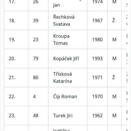
17.
26
1974
M
Jan
59
Řechková
Z4
18.
39
1967
Ž
Svatava
ví
Kroupa
M
19.
23
1980
M
Tomas
49
M
20.
79
Kopáček Jiří
1993
M
39
Třísková
Z2
21.
86
1971
Ž
Katarína
55
M
22.
4
Číp Roman
1970
M
59
M
23.
48
Turek Jiri
1962
M
ví