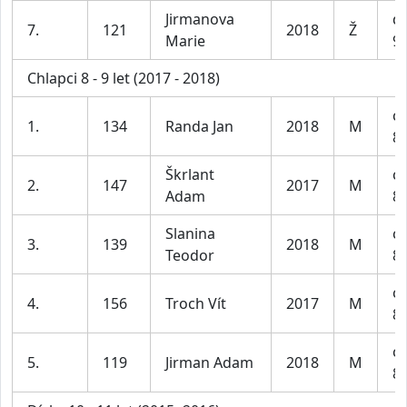
Jirmanova
dí
7.
121
2018
Ž
Marie
9 
Chlapci 8 - 9 let (2017 - 2018)
ch
1.
134
Randa Jan
2018
M
8-
Škrlant
ch
2.
147
2017
M
Adam
8-
Slanina
ch
3.
139
2018
M
Teodor
8-
ch
4.
156
Troch Vít
2017
M
8-
ch
5.
119
Jirman Adam
2018
M
8-