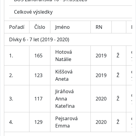
Celkové výsledky
Pořadí
Číslo
Jméno
RN
Ka
Dívky 6 - 7 let (2019 - 2020)
Hotová
dí
1.
165
2019
Ž
Natálie
7 
Kiššová
dí
2.
123
2019
Ž
Aneta
7 
Jiráňová
dí
3.
117
Anna
2020
Ž
7 
Kateřina
Pejsarová
dí
4.
129
2020
Ž
Emma
7 