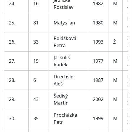
Jedlička
M
24.
16
1982
M
Rostislav
49
M
25.
81
Matys Jan
1980
M
49
Polášková
Z1
26.
33
1993
Ž
Petra
35
Jarkuliš
M
27.
15
1977
M
Radek
49
Drechsler
M
28.
6
1987
M
Aleš
39
Šedivý
M
29.
43
2002
M
Martin
39
Procházka
M
30.
35
1999
M
Petr
39