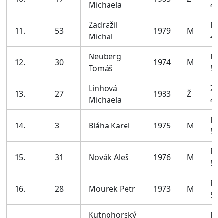
Michaela
45
Zadražil
M
11.
53
1979
M
Michal
49
Neuberg
M
12.
30
1974
M
Tomáš
59
Linhová
Z2
13.
27
1983
Ž
Michaela
45
M
14.
3
Bláha Karel
1975
M
59
M
15.
31
Novák Aleš
1976
M
59
M
16.
28
Mourek Petr
1973
M
59
Kutnohorský
M