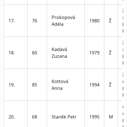
ž
Prokopová
z
17.
76
1980
Ž
Adéla
(n
le
ž
Kadavá
z
18.
60
1979
Ž
Zuzana
(n
le
ž
Kottová
do
19.
85
1994
Ž
Anna
(n
le
m
do
20.
68
Staněk Petr
1995
M
(n