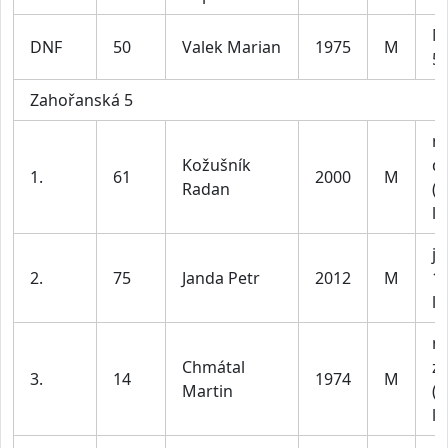
M
DNF
50
Valek Marian
1975
M
59
Zahořanská 5
m
Kožušník
do
1.
61
2000
M
Radan
(n
le
ju
2.
75
Janda Petr
2012
M
1
le
m
Chmátal
z
3.
14
1974
M
Martin
(n
le