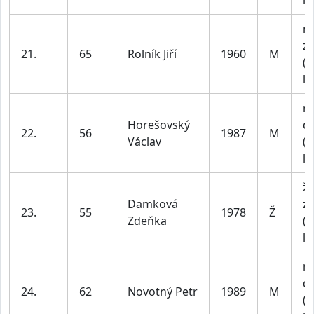
le
m
z
21.
65
Rolník Jiří
1960
M
(n
le
m
Horešovský
do
22.
56
1987
M
Václav
(n
le
ž
Damková
z
23.
55
1978
Ž
Zdeňka
(n
le
m
do
24.
62
Novotný Petr
1989
M
(n