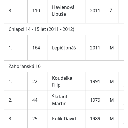
dí
Havlenová
3.
110
2011
Ž
1
Libuše
le
Chlapci 14 - 15 let (2011 - 2012)
ch
1.
164
Lepič Jonáš
2011
M
1
le
Zahořanská 10
Koudelka
M
1.
22
1991
M
Filip
39
Škrlant
M
2.
44
1979
M
Martin
49
M
3.
25
Kulík David
1989
M
39