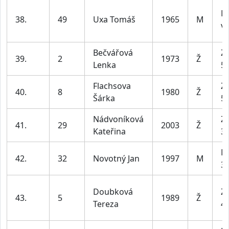
M
38.
49
Uxa Tomáš
1965
M
ví
Bečvářová
Z2
39.
2
1973
Ž
Lenka
55
Flachsova
Z2
40.
8
1980
Ž
Šárka
55
Nádvoníková
Z1
41.
29
2003
Ž
Kateřina
35
M
42.
32
Novotný Jan
1997
M
39
Doubková
Z2
43.
5
1989
Ž
Tereza
45