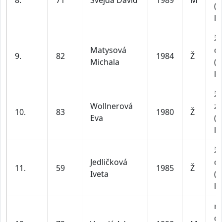
8.
71
Švejda David
1989
M
(n
le
ž
Matysová
do
9.
82
1984
Ž
Michala
(n
le
ž
Wollnerová
z
10.
83
1980
Ž
Eva
(n
le
ž
Jedličková
do
11.
59
1985
Ž
Iveta
(n
le
m
do