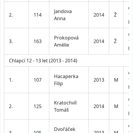
dí
Jandova
2.
114
2014
Ž
1
Anna
le
dí
Prokopová
3.
163
2014
Ž
1
Amélie
le
Chlapci 12 - 13 let (2013 - 2014)
ch
Hacaperka
1.
107
2013
M
1
Filip
le
ch
Kratochvíl
2.
125
2014
M
1
Tomáš
le
ch
Dvořáček
3.
105
2013
M
1