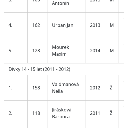
Antonín
le
ch
4.
162
Urban Jan
2013
M
1
le
ch
Mourek
5.
128
2014
M
1
Maxim
le
Dívky 14 - 15 let (2011 - 2012)
dí
Valdmanová
1.
158
2012
Ž
1
Nella
le
dí
Jirásková
2.
118
2011
Ž
1
Barbora
le