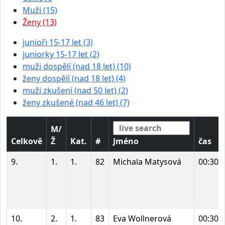
Muži (15)
Ženy (13)
junioři 15-17 let (3)
juniorky 15-17 let (2)
muži dospělí (nad 18 let) (10)
ženy dospělí (nad 18 let) (4)
muži zkušení (nad 50 let) (2)
ženy zkušené (nad 46 let) (7)
M/
Celkově
Ž
Kat.
#
Jméno
čas
9.
1.
1.
82
Michala Matysová
00:30:
10.
2.
1.
83
Eva Wollnerová
00:30: