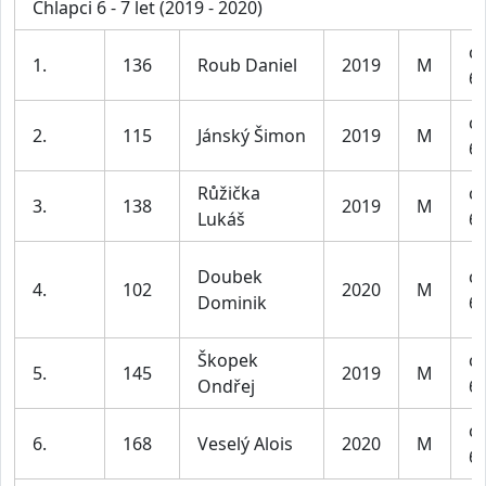
Chlapci 6 - 7 let (2019 - 2020)
ch
1.
136
Roub Daniel
2019
M
6-
ch
2.
115
Jánský Šimon
2019
M
6-
Růžička
ch
3.
138
2019
M
Lukáš
6-
Doubek
ch
4.
102
2020
M
Dominik
6-
Škopek
ch
5.
145
2019
M
Ondřej
6-
ch
6.
168
Veselý Alois
2020
M
6-