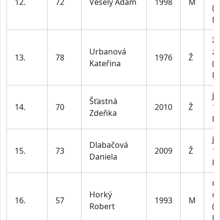
12.
72
Veselý Adam
1998
M
(n
le
ž
Urbanová
z
13.
78
1976
Ž
Kateřina
(n
le
ju
Šťastná
14.
70
2010
Ž
1
Zdeňka
le
ju
Dlabačová
15.
73
2009
Ž
1
Daniela
le
m
Horký
do
16.
57
1993
M
Robert
(n
le