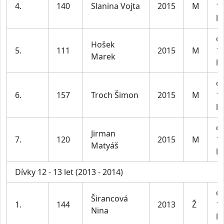
4.
140
Slanina Vojta
2015
M
1
le
ch
Hošek
5.
111
2015
M
1
Marek
le
ch
6.
157
Troch Šimon
2015
M
1
le
ch
Jirman
7.
120
2015
M
1
Matyáš
le
Dívky 12 - 13 let (2013 - 2014)
dí
Širancová
1.
144
2013
Ž
1
Nina
le