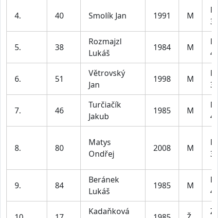
M
4.
40
Smolík Jan
1991
M
39
Rozmajzl
M
5.
38
1984
M
Lukáš
49
Větrovský
M
6.
51
1998
M
Jan
39
Turčiačík
M
7.
46
1985
M
Jakub
49
Matys
M
8.
80
2008
M
Ondřej
39
Beránek
M
9.
84
1985
M
Lukáš
49
Kadaňková
Z2
10.
17
1985
Ž