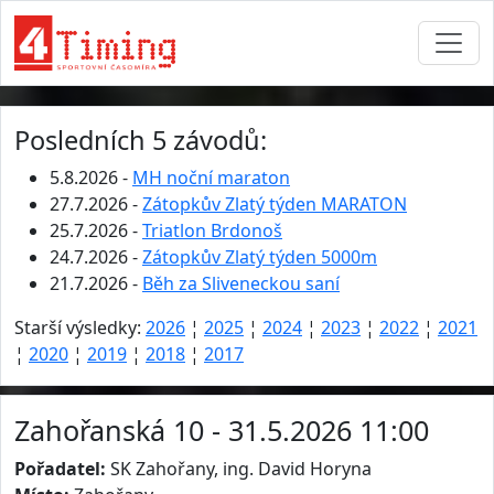
Posledních 5 závodů:
5.8.2026 -
MH noční maraton
27.7.2026 -
Zátopkův Zlatý týden MARATON
25.7.2026 -
Triatlon Brdonoš
24.7.2026 -
Zátopkův Zlatý týden 5000m
21.7.2026 -
Běh za Sliveneckou saní
Starší výsledky:
2026
¦
2025
¦
2024
¦
2023
¦
2022
¦
2021
¦
2020
¦
2019
¦
2018
¦
2017
Zahořanská 10 - 31.5.2026 11:00
Pořadatel:
SK Zahořany, ing. David Horyna