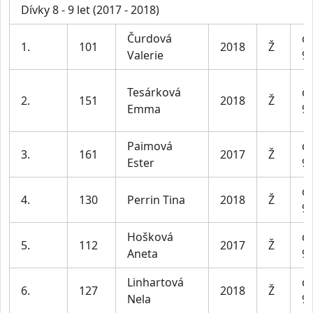
Dívky 8 - 9 let (2017 - 2018)
Čurdová
dí
1.
101
2018
Ž
Valerie
9 
Tesárková
dí
2.
151
2018
Ž
Emma
9 
Paimová
dí
3.
161
2017
Ž
Ester
9 
dí
4.
130
Perrin Tina
2018
Ž
9 
Hošková
dí
5.
112
2017
Ž
Aneta
9 
Linhartová
dí
6.
127
2018
Ž
Nela
9 