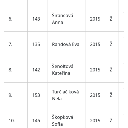
le
dí
Širancová
6.
143
2015
Ž
1
Anna
le
dí
7.
135
Randová Eva
2015
Ž
1
le
dí
Šenoltová
8.
142
2015
Ž
1
Kateřina
le
dí
Turčiačíková
9.
153
2015
Ž
1
Nela
le
dí
Škopková
10.
146
2015
Ž
1
Sofia
le