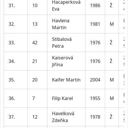
Hacaperková
Z2
31.
10
1986
Ž
Eva
45
Havlena
M
32.
13
1981
M
Martin
49
Stibalová
Z2
33.
42
1976
Ž
Petra
55
Kaiserová
Z2
34.
21
1976
Ž
Jiřina
55
M
35.
20
Kaifer Martin
2004
M
39
M
36.
7
Filip Karel
1955
M
ví
Havelková
Z2
37.
12
1978
Ž
Zdeňka
55