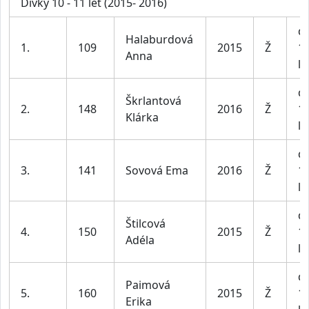
Dívky 10 - 11 let (2015- 2016)
dí
Halaburdová
1.
109
2015
Ž
1
Anna
le
dí
Škrlantová
2.
148
2016
Ž
1
Klárka
le
dí
3.
141
Sovová Ema
2016
Ž
1
le
dí
Štilcová
4.
150
2015
Ž
1
Adéla
le
dí
Paimová
5.
160
2015
Ž
1
Erika