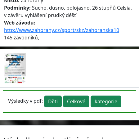
Místo:
Zahořany
Podmínky:
Sucho, dusno, polojasno, 26 stupňů Celsia,
v závěru vyhlášení prudký déšť
Web závodu:
http://www.zahorany.cz/sport/skz/zahoranska10
145 závodníků,
Výsledky v pdf:
Děti
Celkové
kategorie