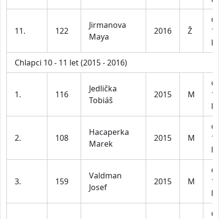
dí
Jirmanova
11.
122
2016
Ž
1
Maya
le
Chlapci 10 - 11 let (2015 - 2016)
ch
Jedlička
1.
116
2015
M
1
Tobiáš
le
ch
Hacaperka
2.
108
2015
M
1
Marek
le
ch
Valdman
3.
159
2015
M
1
Josef
le
ch