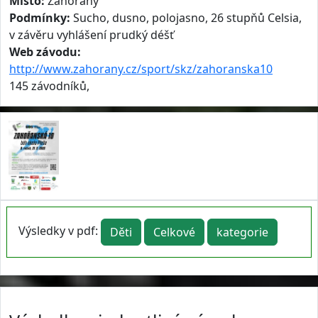
Místo:
Zahořany
Podmínky:
Sucho, dusno, polojasno, 26 stupňů Celsia,
v závěru vyhlášení prudký déšť
Web závodu:
http://www.zahorany.cz/sport/skz/zahoranska10
145 závodníků,
Výsledky v pdf:
Děti
Celkové
kategorie