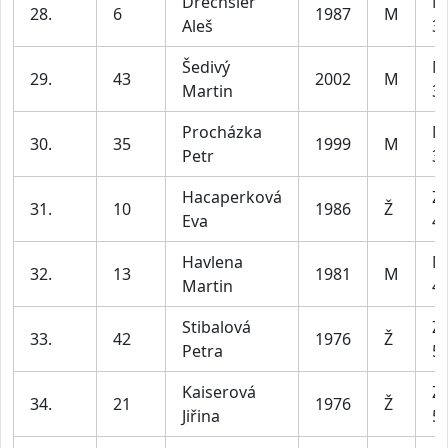
Drechsler
M
28.
6
1987
M
Aleš
39
Šedivý
M
29.
43
2002
M
Martin
39
Procházka
M
30.
35
1999
M
Petr
39
Hacaperková
Z2
31.
10
1986
Ž
Eva
45
Havlena
M
32.
13
1981
M
Martin
49
Stibalová
Z2
33.
42
1976
Ž
Petra
55
Kaiserová
Z2
34.
21
1976
Ž
Jiřina
55