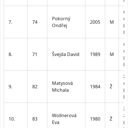
le
m
Pokorný
do
7.
74
2005
M
Ondřej
(n
le
m
do
8.
71
Švejda David
1989
M
(n
le
ž
Matysová
do
9.
82
1984
Ž
Michala
(n
le
ž
Wollnerová
z
10.
83
1980
Ž
Eva
(n