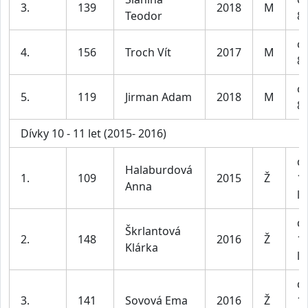
3.
139
2018
M
Teodor
8-
ch
4.
156
Troch Vít
2017
M
8-
ch
5.
119
Jirman Adam
2018
M
8-
Dívky 10 - 11 let (2015- 2016)
dí
Halaburdová
1.
109
2015
Ž
1
Anna
le
dí
Škrlantová
2.
148
2016
Ž
1
Klárka
le
dí
3.
141
Sovová Ema
2016
Ž
1