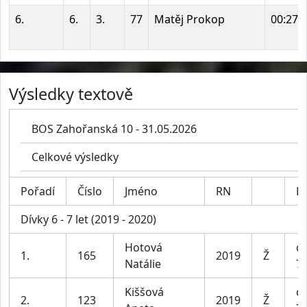
6.
6.
3.
77
Matěj Prokop
00:27:
Výsledky textově
BOS Zahořanská 10 - 31.05.2026
Celkové výsledky
Pořadí
Číslo
Jméno
RN
Ka
Dívky 6 - 7 let (2019 - 2020)
Hotová
dí
1.
165
2019
Ž
Natálie
7 
Kiššová
dí
2.
123
2019
Ž