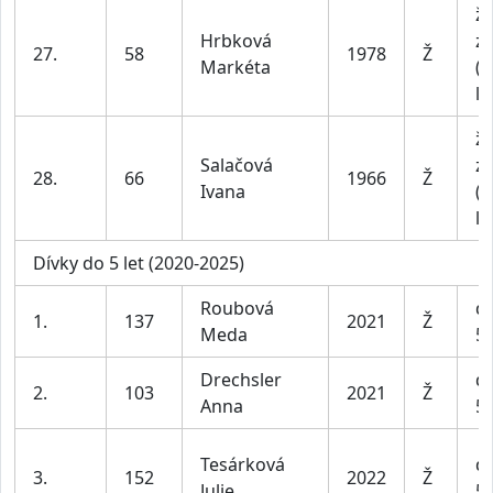
ž
Hrbková
z
27.
58
1978
Ž
Markéta
(n
le
ž
Salačová
z
28.
66
1966
Ž
Ivana
(n
le
Dívky do 5 let (2020-2025)
Roubová
dí
1.
137
2021
Ž
Meda
5 
Drechsler
dí
2.
103
2021
Ž
Anna
5 
Tesárková
dí
3.
152
2022
Ž
Julie
5 