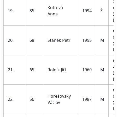
ž
Kottová
do
19.
85
1994
Ž
Anna
(n
le
m
do
20.
68
Staněk Petr
1995
M
(n
le
m
z
21.
65
Rolník Jiří
1960
M
(n
le
m
Horešovský
do
22.
56
1987
M
Václav
(n
le