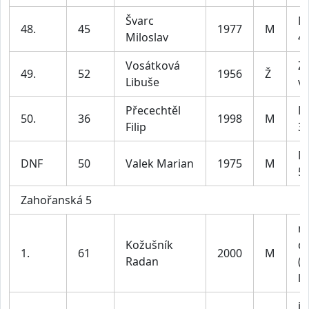
Švarc
M
48.
45
1977
M
Miloslav
49
Vosátková
Z4
49.
52
1956
Ž
Libuše
ví
Přecechtěl
M
50.
36
1998
M
Filip
39
M
DNF
50
Valek Marian
1975
M
59
Zahořanská 5
m
Kožušník
do
1.
61
2000
M
Radan
(n
le
ju