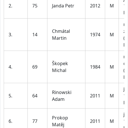
2.
75
Janda Petr
2012
M
1
le
m
Chmátal
z
3.
14
1974
M
Martin
(n
le
m
Škopek
do
4.
69
1984
M
Michal
(n
le
ju
Rinowski
5.
64
2011
M
1
Adam
le
ju
Prokop
6.
77
2011
M
1
Matěj