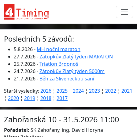
Posledních 5 závodů:
5.8.2026 -
MH noční maraton
27.7.2026 -
Zátopkův Zlatý týden MARATON
25.7.2026 -
Triatlon Brdonoš
24.7.2026 -
Zátopkův Zlatý týden 5000m
21.7.2026 -
Běh za Sliveneckou saní
Starší výsledky:
2026
¦
2025
¦
2024
¦
2023
¦
2022
¦
2021
¦
2020
¦
2019
¦
2018
¦
2017
Zahořanská 10 - 31.5.2026 11:00
Pořadatel:
SK Zahořany, ing. David Horyna