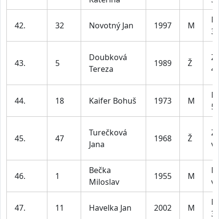
M
42.
32
Novotný Jan
1997
M
39
Doubková
Z2
43.
5
1989
Ž
Tereza
45
M
44.
18
Kaifer Bohuš
1973
M
59
Turečková
Z4
45.
47
1968
Ž
Jana
ví
Bečka
M
46.
1
1955
M
Miloslav
ví
M
47.
11
Havelka Jan
2002
M
39