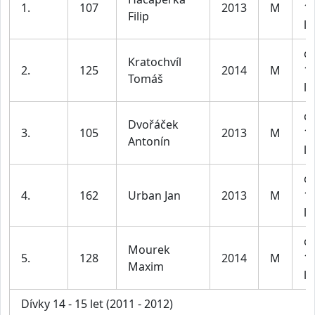
1.
107
2013
M
1
Filip
le
ch
Kratochvíl
2.
125
2014
M
1
Tomáš
le
ch
Dvořáček
3.
105
2013
M
1
Antonín
le
ch
4.
162
Urban Jan
2013
M
1
le
ch
Mourek
5.
128
2014
M
1
Maxim
le
Dívky 14 - 15 let (2011 - 2012)