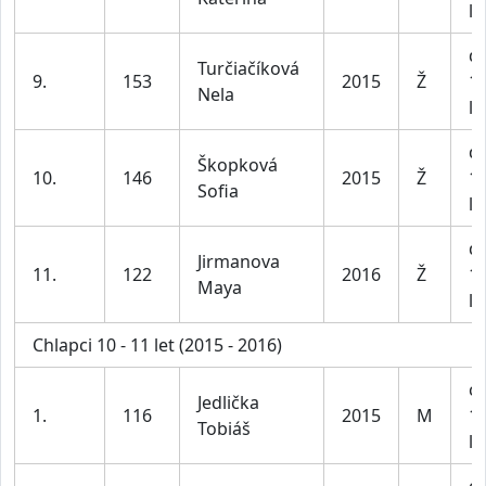
le
dí
Turčiačíková
9.
153
2015
Ž
1
Nela
le
dí
Škopková
10.
146
2015
Ž
1
Sofia
le
dí
Jirmanova
11.
122
2016
Ž
1
Maya
le
Chlapci 10 - 11 let (2015 - 2016)
ch
Jedlička
1.
116
2015
M
1
Tobiáš
le