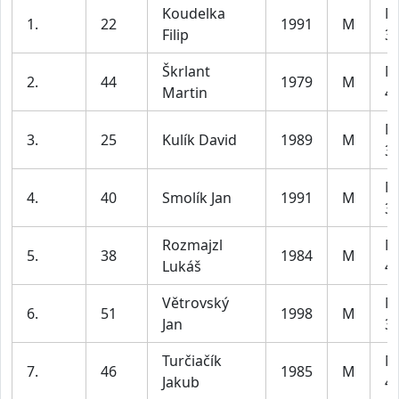
Koudelka
M
1.
22
1991
M
Filip
39
Škrlant
M
2.
44
1979
M
Martin
49
M
3.
25
Kulík David
1989
M
39
M
4.
40
Smolík Jan
1991
M
39
Rozmajzl
M
5.
38
1984
M
Lukáš
49
Větrovský
M
6.
51
1998
M
Jan
39
Turčiačík
M
7.
46
1985
M
Jakub
49