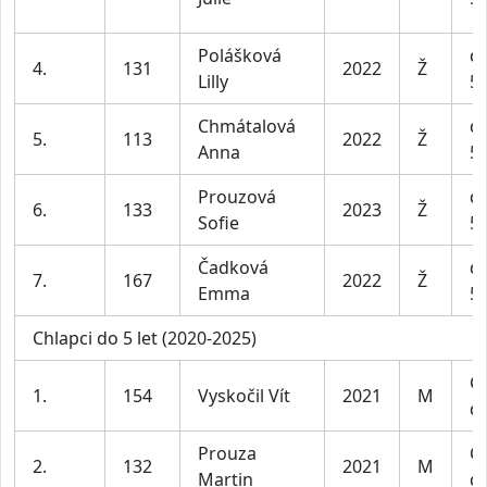
Polášková
dí
4.
131
2022
Ž
Lilly
5 
Chmátalová
dí
5.
113
2022
Ž
Anna
5 
Prouzová
dí
6.
133
2023
Ž
Sofie
5 
Čadková
dí
7.
167
2022
Ž
Emma
5 
Chlapci do 5 let (2020-2025)
Ch
1.
154
Vyskočil Vít
2021
M
do
Prouza
Ch
2.
132
2021
M
Martin
do