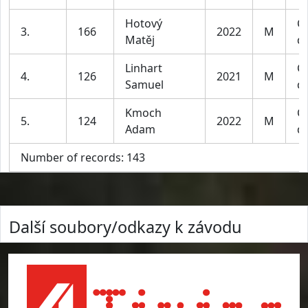
Hotový
Ch
3.
166
2022
M
Matěj
do
Linhart
Ch
4.
126
2021
M
Samuel
do
Kmoch
Ch
5.
124
2022
M
Adam
do
Number of records: 143
Další soubory/odkazy k závodu