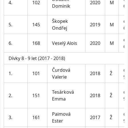
4.
102
2020
M
Dominik
6-
Škopek
ch
5.
145
2019
M
Ondřej
6-
ch
6.
168
Veselý Alois
2020
M
6-
Dívky 8 - 9 let (2017 - 2018)
Čurdová
dí
1.
101
2018
Ž
Valerie
9 
Tesárková
dí
2.
151
2018
Ž
Emma
9 
Paimová
dí
3.
161
2017
Ž
Ester
9 