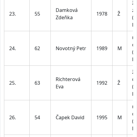
ž
Damková
z
23.
55
1978
Ž
Zdeňka
(n
le
m
do
24.
62
Novotný Petr
1989
M
(n
le
ž
Richterová
do
25.
63
1992
Ž
Eva
(n
le
m
do
26.
54
Čapek David
1995
M
(n
le