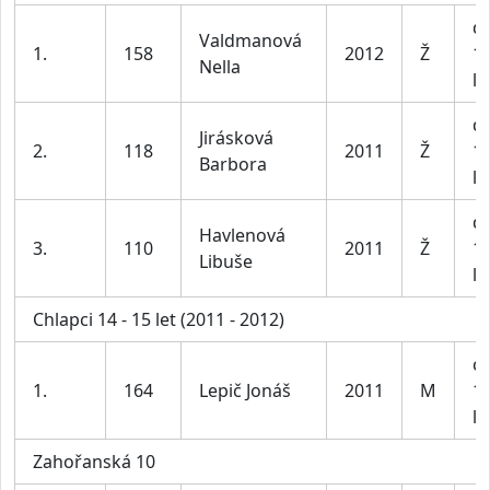
dí
Valdmanová
1.
158
2012
Ž
1
Nella
le
dí
Jirásková
2.
118
2011
Ž
1
Barbora
le
dí
Havlenová
3.
110
2011
Ž
1
Libuše
le
Chlapci 14 - 15 let (2011 - 2012)
ch
1.
164
Lepič Jonáš
2011
M
1
le
Zahořanská 10