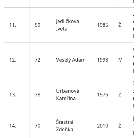
le
ž
Jedličková
do
11.
59
1985
Ž
Iveta
(n
le
m
do
12.
72
Veselý Adam
1998
M
(n
le
ž
Urbanová
z
13.
78
1976
Ž
Kateřina
(n
le
ju
Šťastná
14.
70
2010
Ž
1
Zdeňka
le