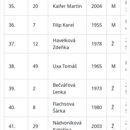
M
35.
20
Kaifer Martin
2004
M
39
M
36.
7
Filip Karel
1955
M
ví
Havelková
Z2
37.
12
1978
Ž
Zdeňka
55
M
38.
49
Uxa Tomáš
1965
M
ví
Bečvářová
Z2
39.
2
1973
Ž
Lenka
55
Flachsova
Z2
40.
8
1980
Ž
Šárka
55
Nádvoníková
Z1
41.
29
2003
Ž
Kateřina
35