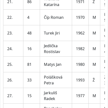
21.
86
1971
Ž
Katarína
55
M
22.
4
Číp Roman
1970
M
59
M
23.
48
Turek Jiri
1962
M
ví
Jedlička
M
24.
16
1982
M
Rostislav
49
M
25.
81
Matys Jan
1980
M
49
Polášková
Z1
26.
33
1993
Ž
Petra
35
Jarkuliš
M
27.
15
1977
M
Radek
49