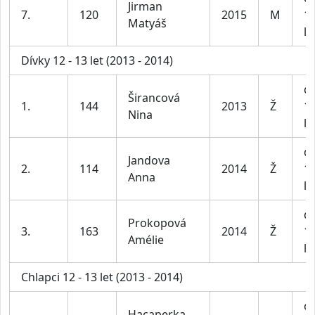
Jirman
7.
120
2015
M
1
Matyáš
le
Dívky 12 - 13 let (2013 - 2014)
dí
Širancová
1.
144
2013
Ž
1
Nina
le
dí
Jandova
2.
114
2014
Ž
1
Anna
le
dí
Prokopová
3.
163
2014
Ž
1
Amélie
le
Chlapci 12 - 13 let (2013 - 2014)
ch
Hacaperka