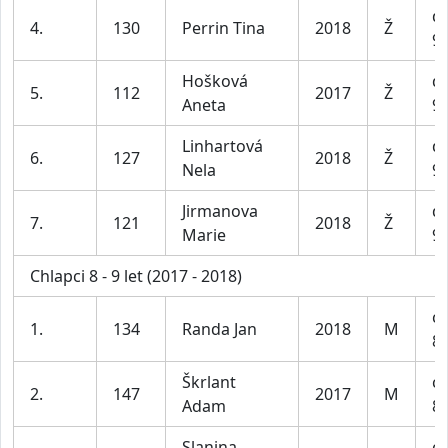
dí
4.
130
Perrin Tina
2018
Ž
9 
Hošková
dí
5.
112
2017
Ž
Aneta
9 
Linhartová
dí
6.
127
2018
Ž
Nela
9 
Jirmanova
dí
7.
121
2018
Ž
Marie
9 
Chlapci 8 - 9 let (2017 - 2018)
ch
1.
134
Randa Jan
2018
M
8-
Škrlant
ch
2.
147
2017
M
Adam
8-
Slanina
ch