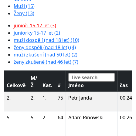
Muži (15)
Ženy (13)
junioři 15-17 let (3)
juniorky 15-17 let (2)
muži dospělí (nad 18 let) (10)
ženy dospělí (nad 18 let) (4)
muži zkušení (nad 50 let) (2)
ženy zkušené (nad 46 let) (7)
M/
Celkově
Ž
Kat.
#
Jméno
čas
2.
2.
1.
75
Petr Janda
00:24:
5.
5.
2.
64
Adam Rinowski
00:26: