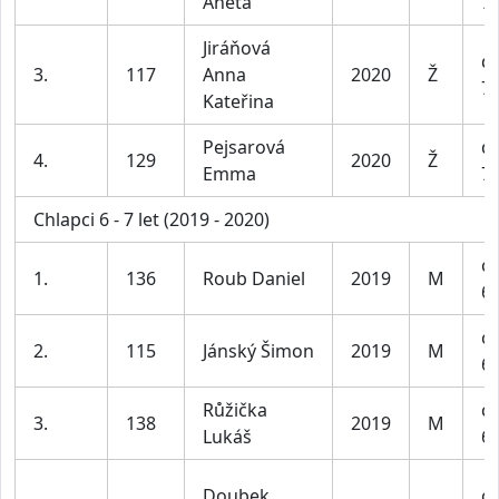
Aneta
7 
Jiráňová
dí
3.
117
Anna
2020
Ž
7 
Kateřina
Pejsarová
dí
4.
129
2020
Ž
Emma
7 
Chlapci 6 - 7 let (2019 - 2020)
ch
1.
136
Roub Daniel
2019
M
6-
ch
2.
115
Jánský Šimon
2019
M
6-
Růžička
ch
3.
138
2019
M
Lukáš
6-
Doubek
ch