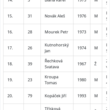
14.
3
Bláha Karel
1975
M
59
M
15.
31
Novák Aleš
1976
M
59
M
16.
28
Mourek Petr
1973
M
59
Kutnohorský
M
17.
26
1974
M
Jan
59
Řechková
Z4
18.
39
1967
Ž
Svatava
ví
Kroupa
M
19.
23
1980
M
Tomas
49
M
20.
79
Kopáček Jiří
1993
M
39
Třísková
Z2