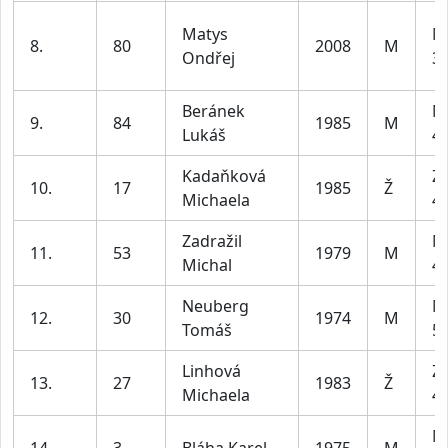
Matys
M
8.
80
2008
M
Ondřej
39
Beránek
M
9.
84
1985
M
Lukáš
49
Kadaňková
Z2
10.
17
1985
Ž
Michaela
45
Zadražil
M
11.
53
1979
M
Michal
49
Neuberg
M
12.
30
1974
M
Tomáš
59
Linhová
Z2
13.
27
1983
Ž
Michaela
45
M