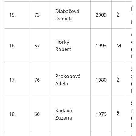
ju
Dlabačová
15.
73
2009
Ž
1
Daniela
le
m
Horký
do
16.
57
1993
M
Robert
(n
le
ž
Prokopová
z
17.
76
1980
Ž
Adéla
(n
le
ž
Kadavá
z
18.
60
1979
Ž
Zuzana
(n
le