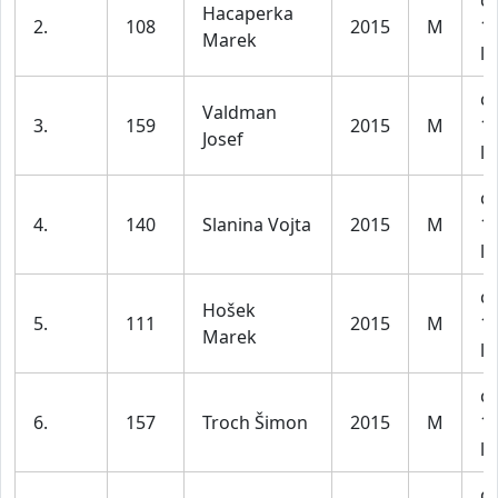
ch
Hacaperka
2.
108
2015
M
1
Marek
le
ch
Valdman
3.
159
2015
M
1
Josef
le
ch
4.
140
Slanina Vojta
2015
M
1
le
ch
Hošek
5.
111
2015
M
1
Marek
le
ch
6.
157
Troch Šimon
2015
M
1
le
ch