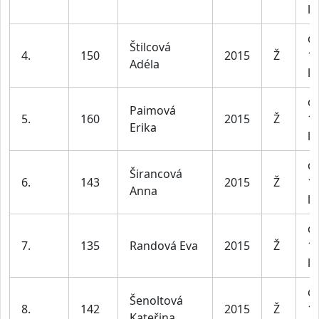
le
dí
Štilcová
4.
150
2015
Ž
1
Adéla
le
dí
Paimová
5.
160
2015
Ž
1
Erika
le
dí
Širancová
6.
143
2015
Ž
1
Anna
le
dí
7.
135
Randová Eva
2015
Ž
1
le
dí
Šenoltová
8.
142
2015
Ž
1
Kateřina