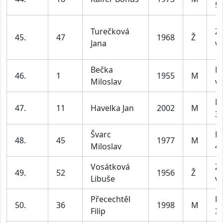
59
Turečková
Z4
45.
47
1968
Ž
Jana
ví
Bečka
M
46.
1
1955
M
Miloslav
ví
M
47.
11
Havelka Jan
2002
M
39
Švarc
M
48.
45
1977
M
Miloslav
49
Vosátková
Z4
49.
52
1956
Ž
Libuše
ví
Přecechtěl
M
50.
36
1998
M
Filip
39