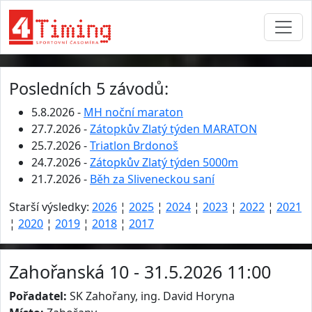
Posledních 5 závodů:
5.8.2026 -
MH noční maraton
27.7.2026 -
Zátopkův Zlatý týden MARATON
25.7.2026 -
Triatlon Brdonoš
24.7.2026 -
Zátopkův Zlatý týden 5000m
21.7.2026 -
Běh za Sliveneckou saní
Starší výsledky:
2026
¦
2025
¦
2024
¦
2023
¦
2022
¦
2021
¦
2020
¦
2019
¦
2018
¦
2017
Zahořanská 10 - 31.5.2026 11:00
Pořadatel:
SK Zahořany, ing. David Horyna