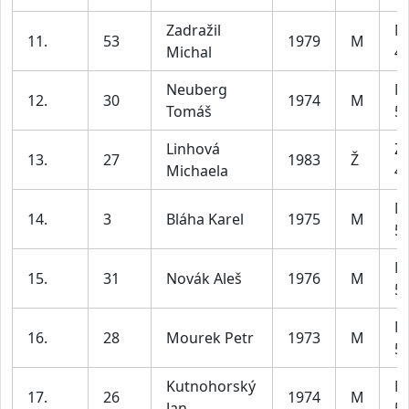
Zadražil
M
11.
53
1979
M
Michal
49
Neuberg
M
12.
30
1974
M
Tomáš
59
Linhová
Z2
13.
27
1983
Ž
Michaela
45
M
14.
3
Bláha Karel
1975
M
59
M
15.
31
Novák Aleš
1976
M
59
M
16.
28
Mourek Petr
1973
M
59
Kutnohorský
M
17.
26
1974
M
Jan
59