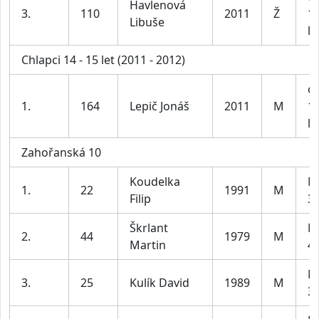
Havlenová
3.
110
2011
Ž
1
Libuše
le
Chlapci 14 - 15 let (2011 - 2012)
ch
1.
164
Lepič Jonáš
2011
M
1
le
Zahořanská 10
Koudelka
M
1.
22
1991
M
Filip
39
Škrlant
M
2.
44
1979
M
Martin
49
M
3.
25
Kulík David
1989
M
39