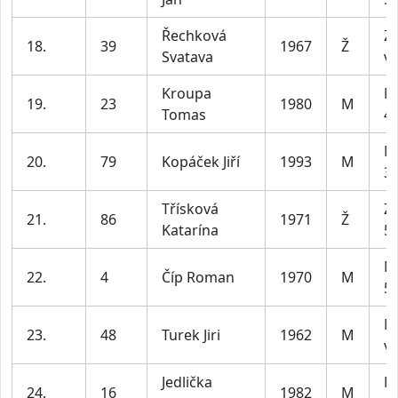
Řechková
Z4
18.
39
1967
Ž
Svatava
ví
Kroupa
M
19.
23
1980
M
Tomas
49
M
20.
79
Kopáček Jiří
1993
M
39
Třísková
Z2
21.
86
1971
Ž
Katarína
55
M
22.
4
Číp Roman
1970
M
59
M
23.
48
Turek Jiri
1962
M
ví
Jedlička
M
24.
16
1982
M