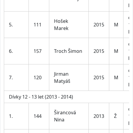
le
ch
Hošek
5.
111
2015
M
1
Marek
le
ch
6.
157
Troch Šimon
2015
M
1
le
ch
Jirman
7.
120
2015
M
1
Matyáš
le
Dívky 12 - 13 let (2013 - 2014)
dí
Širancová
1.
144
2013
Ž
1
Nina
le