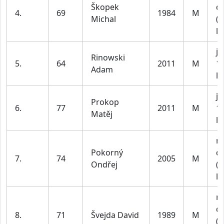
Škopek
do
4.
69
1984
M
Michal
(n
le
ju
Rinowski
5.
64
2011
M
1
Adam
le
ju
Prokop
6.
77
2011
M
1
Matěj
le
m
Pokorný
do
7.
74
2005
M
Ondřej
(n
le
m
do
8.
71
Švejda David
1989
M
(n