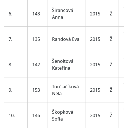
dí
Širancová
6.
143
2015
Ž
1
Anna
le
dí
7.
135
Randová Eva
2015
Ž
1
le
dí
Šenoltová
8.
142
2015
Ž
1
Kateřina
le
dí
Turčiačíková
9.
153
2015
Ž
1
Nela
le
dí
Škopková
10.
146
2015
Ž
1
Sofia
le