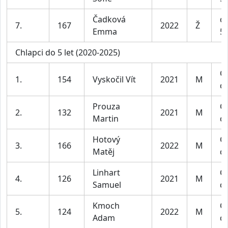
Čadková
dí
7.
167
2022
Ž
Emma
5 
Chlapci do 5 let (2020-2025)
Ch
1.
154
Vyskočil Vít
2021
M
do
Prouza
Ch
2.
132
2021
M
Martin
do
Hotový
Ch
3.
166
2022
M
Matěj
do
Linhart
Ch
4.
126
2021
M
Samuel
do
Kmoch
Ch
5.
124
2022
M
Adam
do