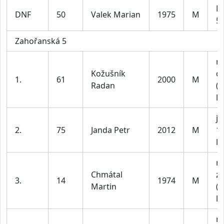
M
DNF
50
Valek Marian
1975
M
59
Zahořanská 5
m
Kožušník
do
1.
61
2000
M
Radan
(n
le
ju
2.
75
Janda Petr
2012
M
1
le
m
Chmátal
z
3.
14
1974
M
Martin
(n
le
m