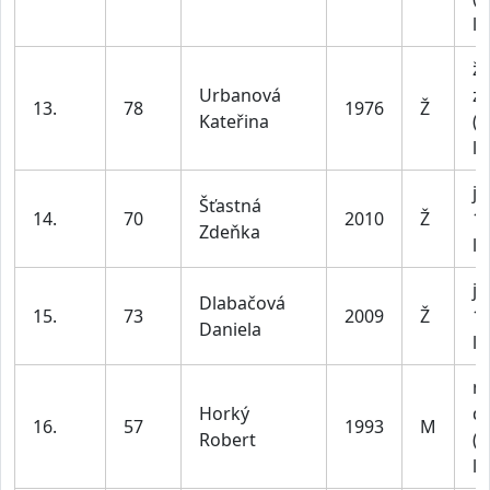
le
ž
Urbanová
z
13.
78
1976
Ž
Kateřina
(n
le
ju
Šťastná
14.
70
2010
Ž
1
Zdeňka
le
ju
Dlabačová
15.
73
2009
Ž
1
Daniela
le
m
Horký
do
16.
57
1993
M
Robert
(n
le