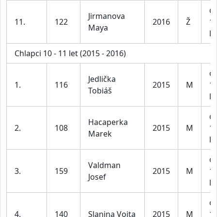
dí
Jirmanova
11.
122
2016
Ž
1
Maya
le
Chlapci 10 - 11 let (2015 - 2016)
ch
Jedlička
1.
116
2015
M
1
Tobiáš
le
ch
Hacaperka
2.
108
2015
M
1
Marek
le
ch
Valdman
3.
159
2015
M
1
Josef
le
ch
4.
140
Slanina Vojta
2015
M
1