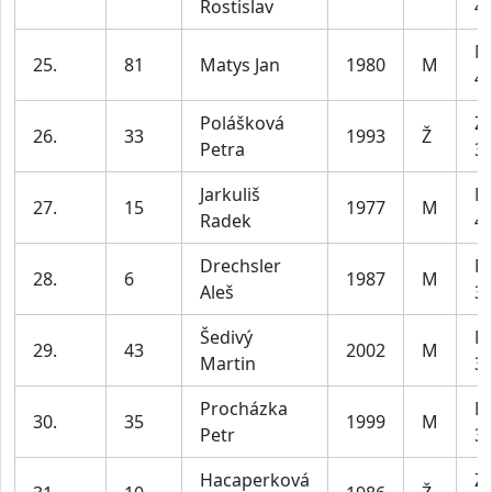
Rostislav
49
M
25.
81
Matys Jan
1980
M
49
Polášková
Z1
26.
33
1993
Ž
Petra
35
Jarkuliš
M
27.
15
1977
M
Radek
49
Drechsler
M
28.
6
1987
M
Aleš
39
Šedivý
M
29.
43
2002
M
Martin
39
Procházka
M
30.
35
1999
M
Petr
39
Hacaperková
Z2