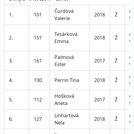
Čurdová
dí
1.
101
2018
Ž
Valerie
9 
Tesárková
dí
2.
151
2018
Ž
Emma
9 
Paimová
dí
3.
161
2017
Ž
Ester
9 
dí
4.
130
Perrin Tina
2018
Ž
9 
Hošková
dí
5.
112
2017
Ž
Aneta
9 
Linhartová
dí
6.
127
2018
Ž
Nela
9 