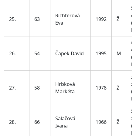
ž
Richterová
do
25.
63
1992
Ž
Eva
(n
le
m
do
26.
54
Čapek David
1995
M
(n
le
ž
Hrbková
z
27.
58
1978
Ž
Markéta
(n
le
ž
Salačová
z
28.
66
1966
Ž
Ivana
(n
le