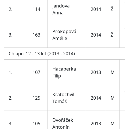
dí
Jandova
2.
114
2014
Ž
1
Anna
le
dí
Prokopová
3.
163
2014
Ž
1
Amélie
le
Chlapci 12 - 13 let (2013 - 2014)
ch
Hacaperka
1.
107
2013
M
1
Filip
le
ch
Kratochvíl
2.
125
2014
M
1
Tomáš
le
ch
Dvořáček
3.
105
2013
M
1
Antonín