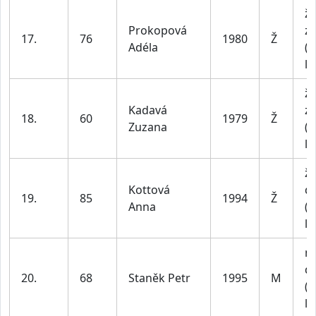
ž
Prokopová
z
17.
76
1980
Ž
Adéla
(n
le
ž
Kadavá
z
18.
60
1979
Ž
Zuzana
(n
le
ž
Kottová
do
19.
85
1994
Ž
Anna
(n
le
m
do
20.
68
Staněk Petr
1995
M
(n
le