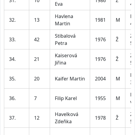
31.
10
1986
Ž
Eva
45
Havlena
M
32.
13
1981
M
Martin
49
Stibalová
Z2
33.
42
1976
Ž
Petra
55
Kaiserová
Z2
34.
21
1976
Ž
Jiřina
55
M
35.
20
Kaifer Martin
2004
M
39
M
36.
7
Filip Karel
1955
M
ví
Havelková
Z2
37.
12
1978
Ž
Zdeňka
55