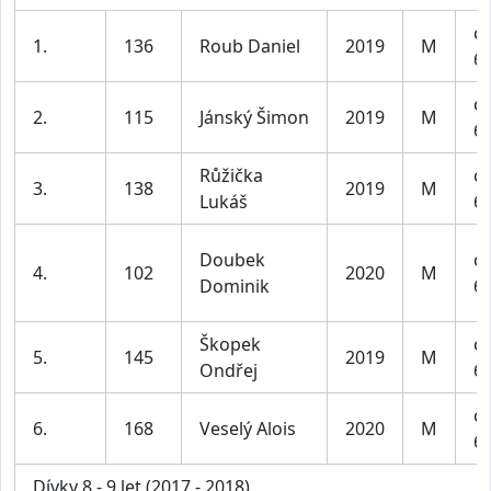
ch
1.
136
Roub Daniel
2019
M
6-
ch
2.
115
Jánský Šimon
2019
M
6-
Růžička
ch
3.
138
2019
M
Lukáš
6-
Doubek
ch
4.
102
2020
M
Dominik
6-
Škopek
ch
5.
145
2019
M
Ondřej
6-
ch
6.
168
Veselý Alois
2020
M
6-
Dívky 8 - 9 let (2017 - 2018)