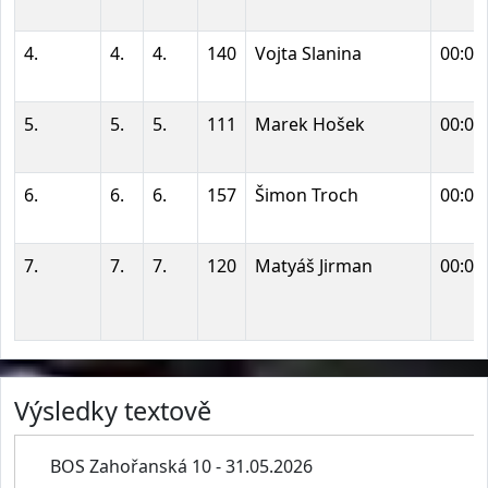
4.
4.
4.
140
Vojta Slanina
00:03
5.
5.
5.
111
Marek Hošek
00:03
6.
6.
6.
157
Šimon Troch
00:03
7.
7.
7.
120
Matyáš Jirman
00:03
Výsledky textově
BOS Zahořanská 10 - 31.05.2026