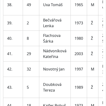
M
38.
49
Uxa Tomáš
1965
M
ví
Bečvářová
Z2
39.
2
1973
Ž
Lenka
55
Flachsova
Z2
40.
8
1980
Ž
Šárka
55
Nádvoníková
Z1
41.
29
2003
Ž
Kateřina
35
M
42.
32
Novotný Jan
1997
M
39
Doubková
Z2
43.
5
1989
Ž
Tereza
45
M
44.
18
Kaifer Bohuš
1973
M