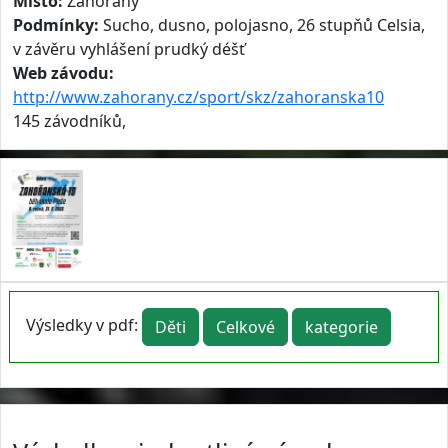
Místo:
Zahořany
Podmínky:
Sucho, dusno, polojasno, 26 stupňů Celsia,
v závěru vyhlášení prudký déšť
Web závodu:
http://www.zahorany.cz/sport/skz/zahoranska10
145 závodníků,
Výsledky v pdf:
Děti
Celkové
kategorie