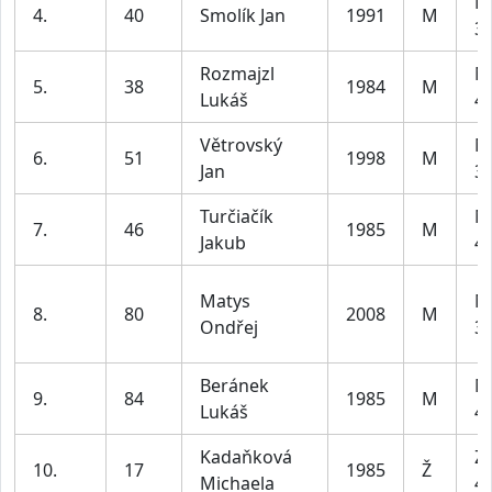
M
4.
40
Smolík Jan
1991
M
39
Rozmajzl
M
5.
38
1984
M
Lukáš
49
Větrovský
M
6.
51
1998
M
Jan
39
Turčiačík
M
7.
46
1985
M
Jakub
49
Matys
M
8.
80
2008
M
Ondřej
39
Beránek
M
9.
84
1985
M
Lukáš
49
Kadaňková
Z2
10.
17
1985
Ž
Michaela
45