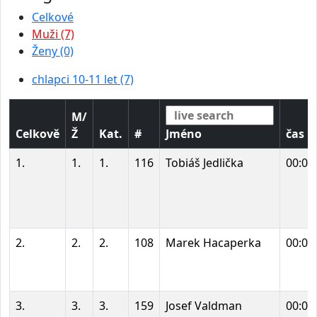
Celkové
Muži (7)
Ženy (0)
chlapci 10-11 let (7)
M/
Celkově
Ž
Kat.
#
Jméno
čas
1.
1.
1.
116
Tobiáš Jedlička
00:02
2.
2.
2.
108
Marek Hacaperka
00:02
3.
3.
3.
159
Josef Valdman
00:03