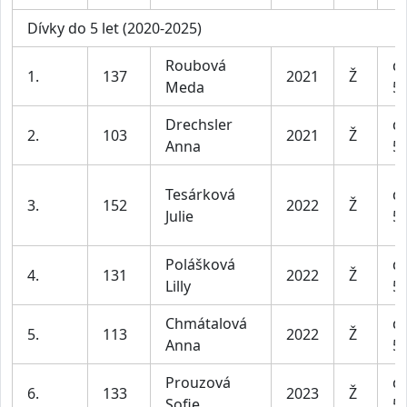
Dívky do 5 let (2020-2025)
Roubová
dí
1.
137
2021
Ž
Meda
5 
Drechsler
dí
2.
103
2021
Ž
Anna
5 
Tesárková
dí
3.
152
2022
Ž
Julie
5 
Polášková
dí
4.
131
2022
Ž
Lilly
5 
Chmátalová
dí
5.
113
2022
Ž
Anna
5 
Prouzová
dí
6.
133
2023
Ž
Sofie
5 