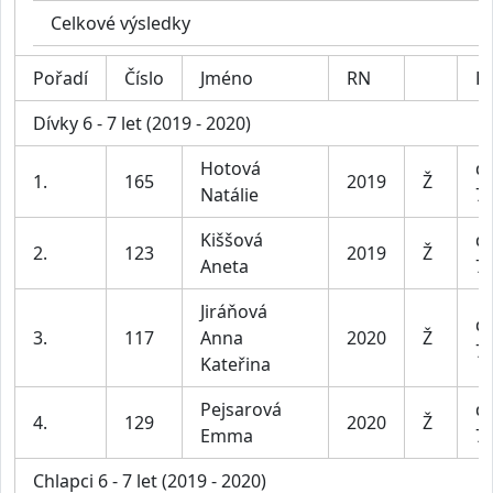
Celkové výsledky
Pořadí
Číslo
Jméno
RN
Ka
Dívky 6 - 7 let (2019 - 2020)
Hotová
dí
1.
165
2019
Ž
Natálie
7 
Kiššová
dí
2.
123
2019
Ž
Aneta
7 
Jiráňová
dí
3.
117
Anna
2020
Ž
7 
Kateřina
Pejsarová
dí
4.
129
2020
Ž
Emma
7 
Chlapci 6 - 7 let (2019 - 2020)