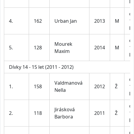
le
ch
4.
162
Urban Jan
2013
M
1
le
ch
Mourek
5.
128
2014
M
1
Maxim
le
Dívky 14 - 15 let (2011 - 2012)
dí
Valdmanová
1.
158
2012
Ž
1
Nella
le
dí
Jirásková
2.
118
2011
Ž
1
Barbora
le
dí