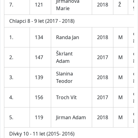
Jirmanova
dí
7.
121
2018
Ž
Marie
9 
Chlapci 8 - 9 let (2017 - 2018)
ch
1.
134
Randa Jan
2018
M
8-
Škrlant
ch
2.
147
2017
M
Adam
8-
Slanina
ch
3.
139
2018
M
Teodor
8-
ch
4.
156
Troch Vít
2017
M
8-
ch
5.
119
Jirman Adam
2018
M
8-
Dívky 10 - 11 let (2015- 2016)