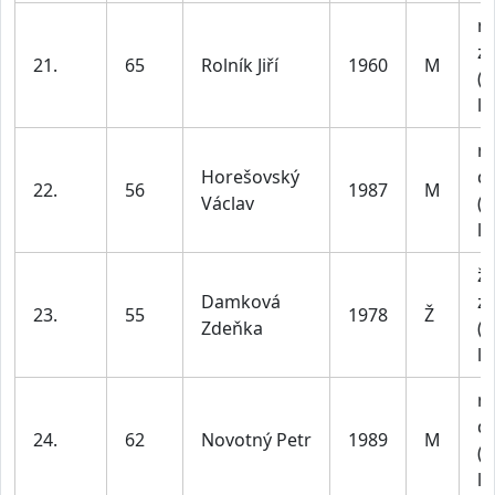
m
z
21.
65
Rolník Jiří
1960
M
(n
le
m
Horešovský
do
22.
56
1987
M
Václav
(n
le
ž
Damková
z
23.
55
1978
Ž
Zdeňka
(n
le
m
do
24.
62
Novotný Petr
1989
M
(n
le