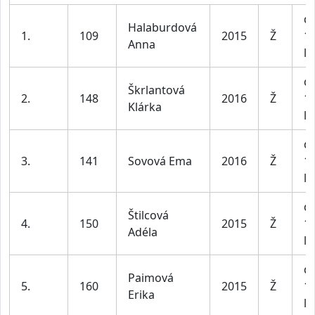
dí
Halaburdová
1.
109
2015
Ž
1
Anna
le
dí
Škrlantová
2.
148
2016
Ž
1
Klárka
le
dí
3.
141
Sovová Ema
2016
Ž
1
le
dí
Štilcová
4.
150
2015
Ž
1
Adéla
le
dí
Paimová
5.
160
2015
Ž
1
Erika
le