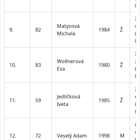
le
ž
Matysová
do
9.
82
1984
Ž
Michala
(n
le
ž
Wollnerová
z
10.
83
1980
Ž
Eva
(n
le
ž
Jedličková
do
11.
59
1985
Ž
Iveta
(n
le
m
do
12.
72
Veselý Adam
1998
M
(n