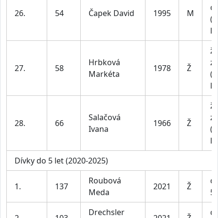
do
26.
54
Čapek David
1995
M
(n
le
ž
Hrbková
z
27.
58
1978
Ž
Markéta
(n
le
ž
Salačová
z
28.
66
1966
Ž
Ivana
(n
le
Dívky do 5 let (2020-2025)
Roubová
dí
1.
137
2021
Ž
Meda
5 
Drechsler
dí