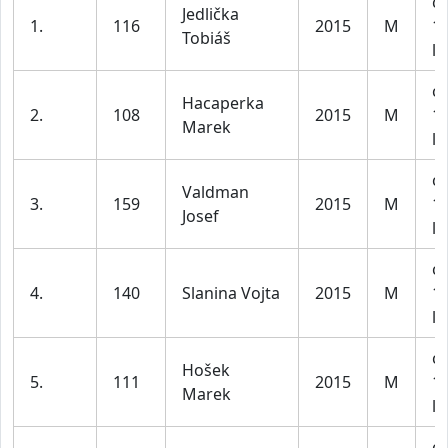
ch
Jedlička
1.
116
2015
M
1
Tobiáš
le
ch
Hacaperka
2.
108
2015
M
1
Marek
le
ch
Valdman
3.
159
2015
M
1
Josef
le
ch
4.
140
Slanina Vojta
2015
M
1
le
ch
Hošek
5.
111
2015
M
1
Marek
le
ch