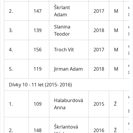
Škrlant
ch
2.
147
2017
M
Adam
8-
Slanina
ch
3.
139
2018
M
Teodor
8-
ch
4.
156
Troch Vít
2017
M
8-
ch
5.
119
Jirman Adam
2018
M
8-
Dívky 10 - 11 let (2015- 2016)
dí
Halaburdová
1.
109
2015
Ž
1
Anna
le
dí
Škrlantová
2.
148
2016
Ž
1