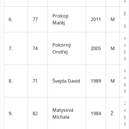
le
ju
Prokop
6.
77
2011
M
1
Matěj
le
m
Pokorný
do
7.
74
2005
M
Ondřej
(n
le
m
do
8.
71
Švejda David
1989
M
(n
le
ž
Matysová
do
9.
82
1984
Ž
Michala
(n
le