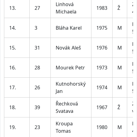
Linhová
Z2
13.
27
1983
Ž
Michaela
45
M
14.
3
Bláha Karel
1975
M
59
M
15.
31
Novák Aleš
1976
M
59
M
16.
28
Mourek Petr
1973
M
59
Kutnohorský
M
17.
26
1974
M
Jan
59
Řechková
Z4
18.
39
1967
Ž
Svatava
ví
Kroupa
M
19.
23
1980
M
Tomas
49