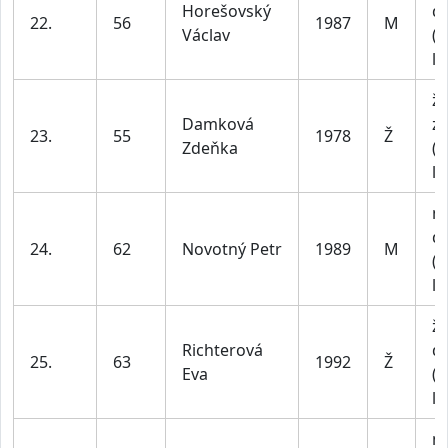
Horešovský
do
22.
56
1987
M
Václav
(n
le
ž
Damková
z
23.
55
1978
Ž
Zdeňka
(n
le
m
do
24.
62
Novotný Petr
1989
M
(n
le
ž
Richterová
do
25.
63
1992
Ž
Eva
(n
le
m