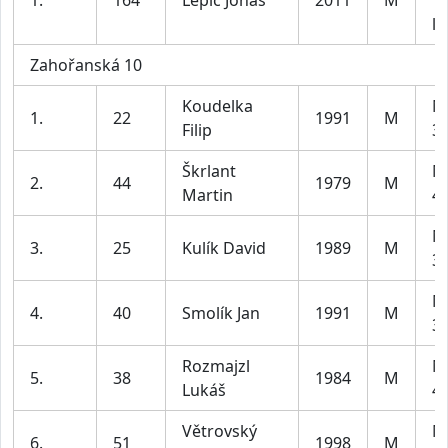
1.
164
Lepič Jonáš
2011
M
1
le
Zahořanská 10
Koudelka
M
1.
22
1991
M
Filip
39
Škrlant
M
2.
44
1979
M
Martin
49
M
3.
25
Kulík David
1989
M
39
M
4.
40
Smolík Jan
1991
M
39
Rozmajzl
M
5.
38
1984
M
Lukáš
49
Větrovský
M
6.
51
1998
M