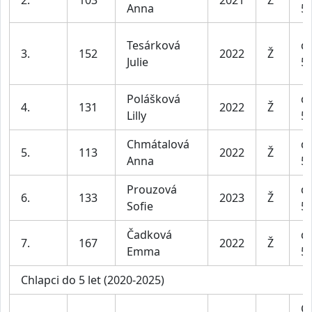
2.
103
2021
Ž
Anna
5 
Tesárková
dí
3.
152
2022
Ž
Julie
5 
Polášková
dí
4.
131
2022
Ž
Lilly
5 
Chmátalová
dí
5.
113
2022
Ž
Anna
5 
Prouzová
dí
6.
133
2023
Ž
Sofie
5 
Čadková
dí
7.
167
2022
Ž
Emma
5 
Chlapci do 5 let (2020-2025)
Ch