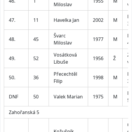
46.
1
1955
M
Miloslav
ví
M
47.
11
Havelka Jan
2002
M
39
Švarc
M
48.
45
1977
M
Miloslav
49
Vosátková
Z4
49.
52
1956
Ž
Libuše
ví
Přecechtěl
M
50.
36
1998
M
Filip
39
M
DNF
50
Valek Marian
1975
M
59
Zahořanská 5
m
Kožušník
do