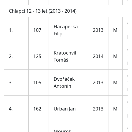
Chlapci 12 - 13 let (2013 - 2014)
ch
Hacaperka
1.
107
2013
M
1
Filip
le
ch
Kratochvíl
2.
125
2014
M
1
Tomáš
le
ch
Dvořáček
3.
105
2013
M
1
Antonín
le
ch
4.
162
Urban Jan
2013
M
1
le
ch
Mourek