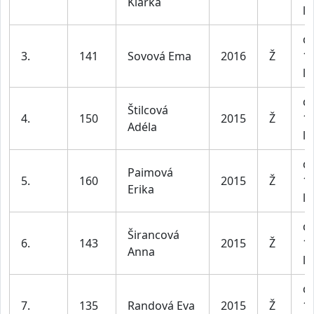
Klárka
le
dí
3.
141
Sovová Ema
2016
Ž
1
le
dí
Štilcová
4.
150
2015
Ž
1
Adéla
le
dí
Paimová
5.
160
2015
Ž
1
Erika
le
dí
Širancová
6.
143
2015
Ž
1
Anna
le
dí
7.
135
Randová Eva
2015
Ž
1