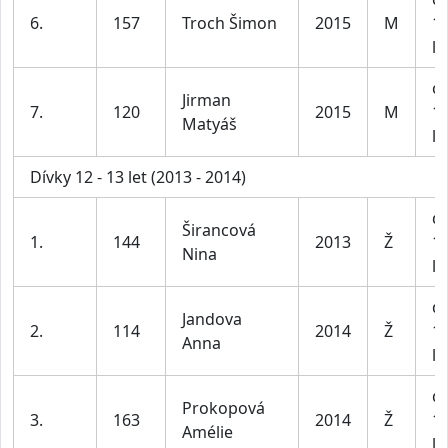
6.
157
Troch Šimon
2015
M
1
le
ch
Jirman
7.
120
2015
M
1
Matyáš
le
Dívky 12 - 13 let (2013 - 2014)
dí
Širancová
1.
144
2013
Ž
1
Nina
le
dí
Jandova
2.
114
2014
Ž
1
Anna
le
dí
Prokopová
3.
163
2014
Ž
1
Amélie
le