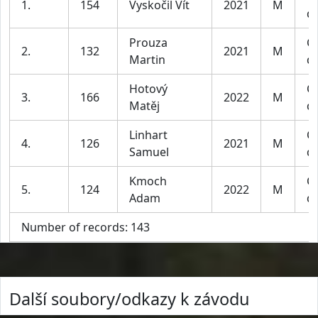
1.
154
Vyskočil Vít
2021
M
do
Prouza
Ch
2.
132
2021
M
Martin
do
Hotový
Ch
3.
166
2022
M
Matěj
do
Linhart
Ch
4.
126
2021
M
Samuel
do
Kmoch
Ch
5.
124
2022
M
Adam
do
Number of records: 143
Další soubory/odkazy k závodu