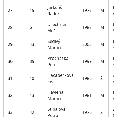
Jarkuliš
M
27.
15
1977
M
Radek
49
Drechsler
M
28.
6
1987
M
Aleš
39
Šedivý
M
29.
43
2002
M
Martin
39
Procházka
M
30.
35
1999
M
Petr
39
Hacaperková
Z2
31.
10
1986
Ž
Eva
45
Havlena
M
32.
13
1981
M
Martin
49
Stibalová
Z2
33.
42
1976
Ž
Petra
55