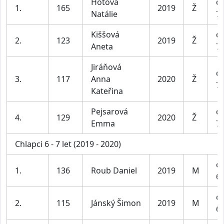
Hotová
dí
1.
165
2019
Ž
Natálie
7 
Kiššová
dí
2.
123
2019
Ž
Aneta
7 
Jiráňová
dí
3.
117
Anna
2020
Ž
7 
Kateřina
Pejsarová
dí
4.
129
2020
Ž
Emma
7 
Chlapci 6 - 7 let (2019 - 2020)
ch
1.
136
Roub Daniel
2019
M
6-
ch
2.
115
Jánský Šimon
2019
M
6-