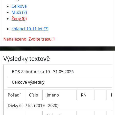
Celkové
Muži (7)
Ženy (0)
chlapci 10-11 let (7)
Nenalezeno. Zvolte trasu.1
Výsledky textově
BOS Zahořanská 10 - 31.05.2026
Celkové výsledky
Pořadí
Číslo
Jméno
RN
Ka
Dívky 6 - 7 let (2019 - 2020)