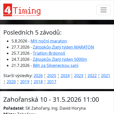
Posledních 5 závodů:
5.8.2026 -
MH noční maraton
27.7.2026 -
Zátopkův Zlatý týden MARATON
25.7.2026 -
Triatlon Brdonoš
24.7.2026 -
Zátopkův Zlatý týden 5000m
21.7.2026 -
Běh za Sliveneckou saní
Starší výsledky:
2026
¦
2025
¦
2024
¦
2023
¦
2022
¦
2021
¦
2020
¦
2019
¦
2018
¦
2017
Zahořanská 10 - 31.5.2026 11:00
Pořadatel:
SK Zahořany, ing. David Horyna