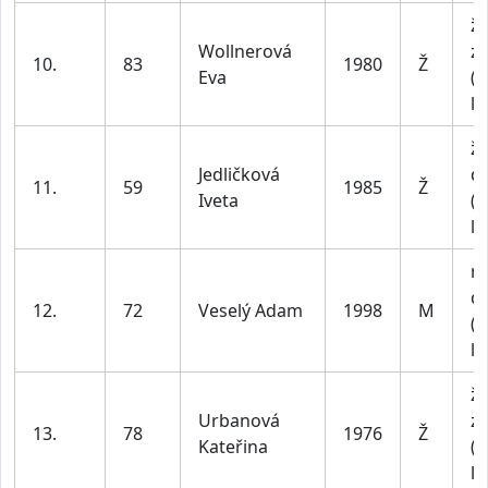
ž
Wollnerová
z
10.
83
1980
Ž
Eva
(n
le
ž
Jedličková
do
11.
59
1985
Ž
Iveta
(n
le
m
do
12.
72
Veselý Adam
1998
M
(n
le
ž
Urbanová
z
13.
78
1976
Ž
Kateřina
(n
le