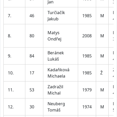
Jan
39
Turčiačík
M
7.
46
1985
M
Jakub
49
Matys
M
8.
80
2008
M
Ondřej
39
Beránek
M
9.
84
1985
M
Lukáš
49
Kadaňková
Z2
10.
17
1985
Ž
Michaela
45
Zadražil
M
11.
53
1979
M
Michal
49
Neuberg
M
12.
30
1974
M
Tomáš
59