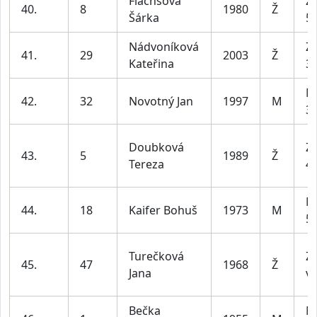
Flachsova
Z2
40.
8
1980
Ž
Šárka
55
Nádvoníková
Z1
41.
29
2003
Ž
Kateřina
35
M
42.
32
Novotný Jan
1997
M
39
Doubková
Z2
43.
5
1989
Ž
Tereza
45
M
44.
18
Kaifer Bohuš
1973
M
59
Turečková
Z4
45.
47
1968
Ž
Jana
ví
Bečka
M