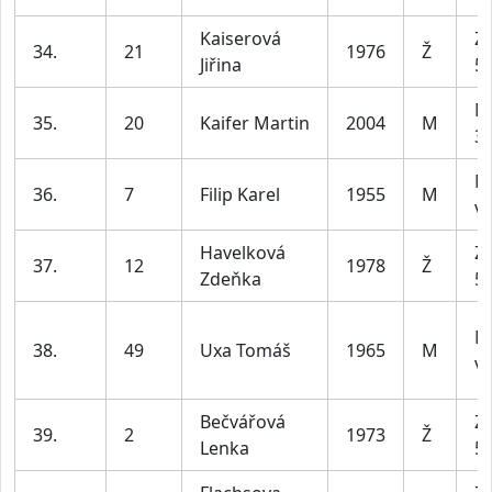
Kaiserová
Z2
34.
21
1976
Ž
Jiřina
55
M
35.
20
Kaifer Martin
2004
M
39
M
36.
7
Filip Karel
1955
M
ví
Havelková
Z2
37.
12
1978
Ž
Zdeňka
55
M
38.
49
Uxa Tomáš
1965
M
ví
Bečvářová
Z2
39.
2
1973
Ž
Lenka
55