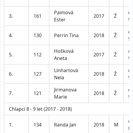
Paimová
dí
3.
161
2017
Ž
Ester
9 
dí
4.
130
Perrin Tina
2018
Ž
9 
Hošková
dí
5.
112
2017
Ž
Aneta
9 
Linhartová
dí
6.
127
2018
Ž
Nela
9 
Jirmanova
dí
7.
121
2018
Ž
Marie
9 
Chlapci 8 - 9 let (2017 - 2018)
ch
1.
134
Randa Jan
2018
M
8-