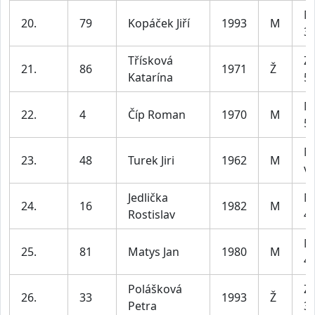
M
20.
79
Kopáček Jiří
1993
M
39
Třísková
Z2
21.
86
1971
Ž
Katarína
55
M
22.
4
Číp Roman
1970
M
59
M
23.
48
Turek Jiri
1962
M
ví
Jedlička
M
24.
16
1982
M
Rostislav
49
M
25.
81
Matys Jan
1980
M
49
Polášková
Z1
26.
33
1993
Ž
Petra
35