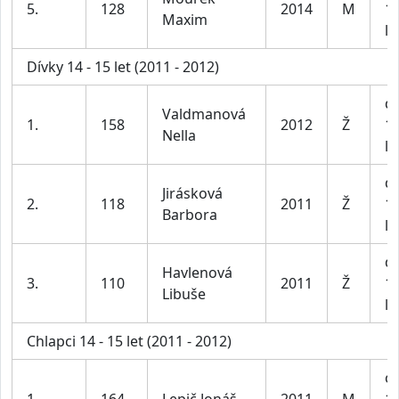
5.
128
2014
M
1
Maxim
le
Dívky 14 - 15 let (2011 - 2012)
dí
Valdmanová
1.
158
2012
Ž
1
Nella
le
dí
Jirásková
2.
118
2011
Ž
1
Barbora
le
dí
Havlenová
3.
110
2011
Ž
1
Libuše
le
Chlapci 14 - 15 let (2011 - 2012)
ch