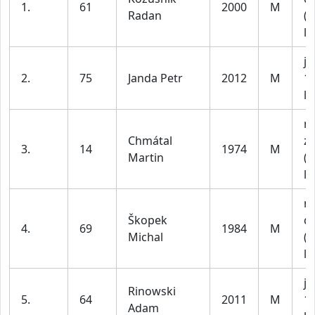
1.
61
2000
M
Radan
(n
le
ju
2.
75
Janda Petr
2012
M
1
le
m
Chmátal
z
3.
14
1974
M
Martin
(n
le
m
Škopek
do
4.
69
1984
M
Michal
(n
le
ju
Rinowski
5.
64
2011
M
1
Adam