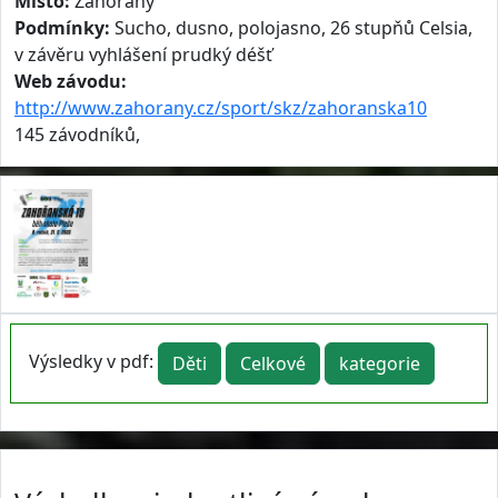
Místo:
Zahořany
Podmínky:
Sucho, dusno, polojasno, 26 stupňů Celsia,
v závěru vyhlášení prudký déšť
Web závodu:
http://www.zahorany.cz/sport/skz/zahoranska10
145 závodníků,
Výsledky v pdf:
Děti
Celkové
kategorie