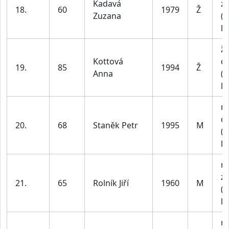
Kadavá
z
18.
60
1979
Ž
Zuzana
(n
le
ž
Kottová
do
19.
85
1994
Ž
Anna
(n
le
m
do
20.
68
Staněk Petr
1995
M
(n
le
m
z
21.
65
Rolník Jiří
1960
M
(n
le
m