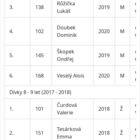
Růžička
ch
3.
138
2019
M
Lukáš
6-
Doubek
ch
4.
102
2020
M
Dominik
6-
Škopek
ch
5.
145
2019
M
Ondřej
6-
ch
6.
168
Veselý Alois
2020
M
6-
Dívky 8 - 9 let (2017 - 2018)
Čurdová
dí
1.
101
2018
Ž
Valerie
9 
Tesárková
dí
2.
151
2018
Ž
Emma
9 