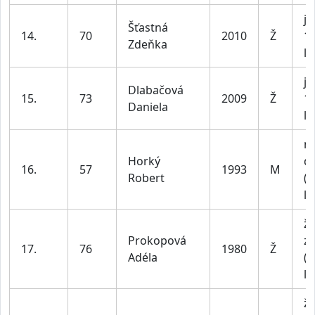
ju
Šťastná
14.
70
2010
Ž
1
Zdeňka
le
ju
Dlabačová
15.
73
2009
Ž
1
Daniela
le
m
Horký
do
16.
57
1993
M
Robert
(n
le
ž
Prokopová
z
17.
76
1980
Ž
Adéla
(n
le
ž