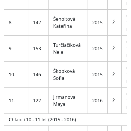
le
dí
Šenoltová
8.
142
2015
Ž
1
Kateřina
le
dí
Turčiačíková
9.
153
2015
Ž
1
Nela
le
dí
Škopková
10.
146
2015
Ž
1
Sofia
le
dí
Jirmanova
11.
122
2016
Ž
1
Maya
le
Chlapci 10 - 11 let (2015 - 2016)