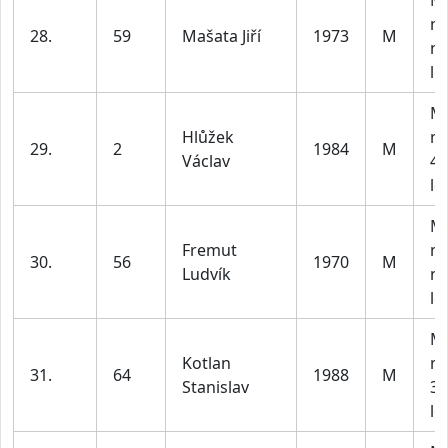
M4
m
28.
59
Mašata Jiří
1973
M
na
le
M3
Hlůžek
m
29.
2
1984
M
Václav
40
le
M4
Fremut
m
30.
56
1970
M
Ludvík
na
le
M2
Kotlan
m
31.
64
1988
M
Stanislav
30
le