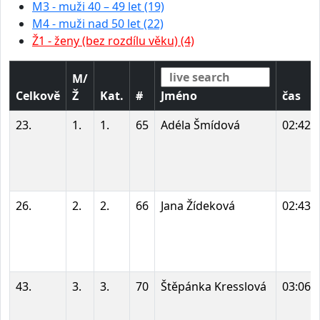
M3 - muži 40 – 49 let (19)
M4 - muži nad 50 let (22)
Ž1 - ženy (bez rozdílu věku) (4)
M/
Celkově
Ž
Kat.
#
Jméno
čas
23.
1.
1.
65
Adéla Šmídová
02:42:
26.
2.
2.
66
Jana Žídeková
02:43:
43.
3.
3.
70
Štěpánka Kresslová
03:06: