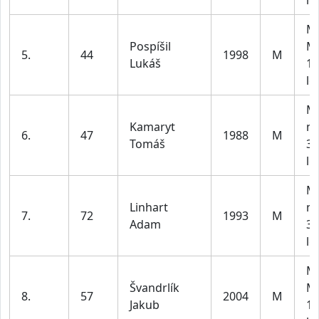
le
M1
Pospíšil
M
5.
44
1998
M
Lukáš
18
le
M2
Kamaryt
m
6.
47
1988
M
Tomáš
30
le
M2
Linhart
m
7.
72
1993
M
Adam
30
le
M1
Švandrlík
M
8.
57
2004
M
Jakub
18