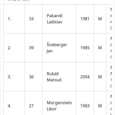
M3
Pakandl
m
1.
33
1981
M
Ladislav
40
le
M3
Šneberger
m
2.
39
1985
M
Jan
40
le
M1
Rubáš
M
3.
36
2004
M
Matouš
18
le
M3
Morgenstein
m
4.
27
1983
M
Libor
40