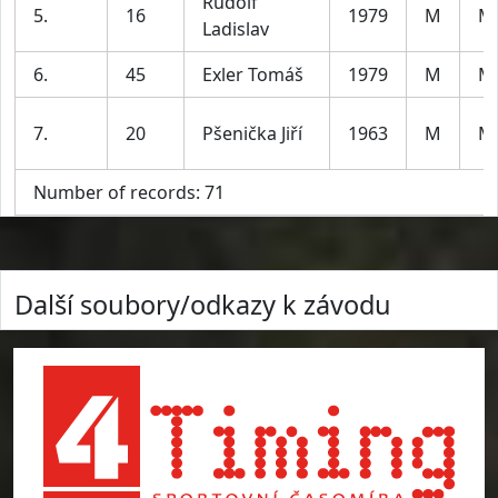
Rudolf
5.
16
1979
M
M
Ladislav
6.
45
Exler Tomáš
1979
M
M
7.
20
Pšenička Jiří
1963
M
M
Number of records: 71
Další soubory/odkazy k závodu