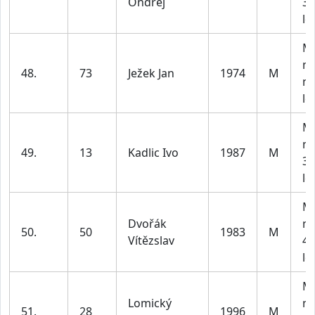
Ondřej
30
le
M4
m
48.
73
Ježek Jan
1974
M
na
le
M2
m
49.
13
Kadlic Ivo
1987
M
30
le
M3
Dvořák
m
50.
50
1983
M
Vítězslav
40
le
M2
Lomický
m
51.
28
1996
M