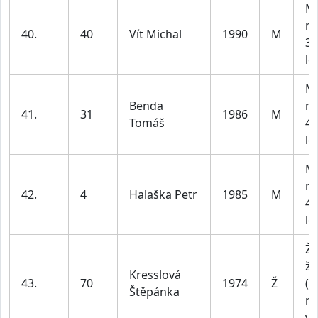
M2
m
40.
40
Vít Michal
1990
M
30
le
M3
Benda
m
41.
31
1986
M
Tomáš
40
le
M3
m
42.
4
Halaška Petr
1985
M
40
le
Ž1
že
Kresslová
43.
70
1974
Ž
(b
Štěpánka
ro
vě