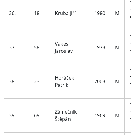
M3
m
36.
18
Kruba Jiří
1980
M
40
le
M4
Vakeš
m
37.
58
1973
M
Jaroslav
na
le
M1
Horáček
M
38.
23
2003
M
Patrik
18
le
M4
Zámečník
m
39.
69
1969
M
Štěpán
na
le