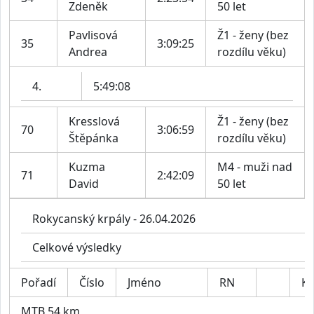
Zdeněk
50 let
Pavlisová
Ž1 - ženy (bez
35
3:09:25
Andrea
rozdílu věku)
4.
5:49:08
Kresslová
Ž1 - ženy (bez
70
3:06:59
Štěpánka
rozdílu věku)
Kuzma
M4 - muži nad
71
2:42:09
David
50 let
Rokycanský krpály - 26.04.2026
Celkové výsledky
Pořadí
Číslo
Jméno
RN
Ka
MTB 54 km