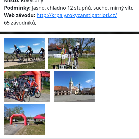
Místo:
Rokycany
Podmínky:
Jasno, chladno 12 stupňů, sucho, mírný vítr.
Web závodu:
http://krpaly.rokycanstipatrioti.cz/
65 závodníků,