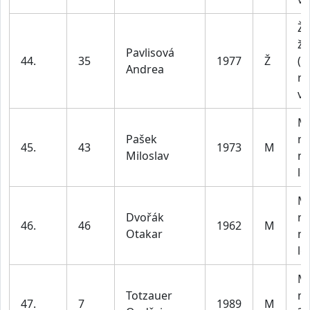
Ž1
že
Pavlisová
44.
35
1977
Ž
(b
Andrea
ro
vě
M4
Pašek
m
45.
43
1973
M
Miloslav
na
le
M4
Dvořák
m
46.
46
1962
M
Otakar
na
le
M2
Totzauer
m
47.
7
1989
M