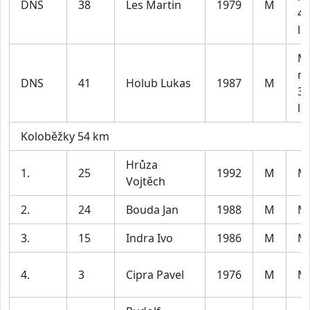
DNS
38
Les Martin
1979
M
40
le
M2
m
DNS
41
Holub Lukas
1987
M
30
le
Koloběžky 54 km
Hrůza
1.
25
1992
M
M
Vojtěch
2.
24
Bouda Jan
1988
M
M
3.
15
Indra Ivo
1986
M
M
4.
3
Cipra Pavel
1976
M
M