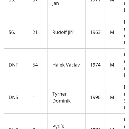
Jan
na
le
M4
m
56.
21
Rudolf Jiří
1963
M
na
le
M4
m
DNF
54
Hálek Václav
1974
M
na
le
M2
Tyrner
m
DNS
1
1990
M
Dominik
30
le
M4
Pytlík
m