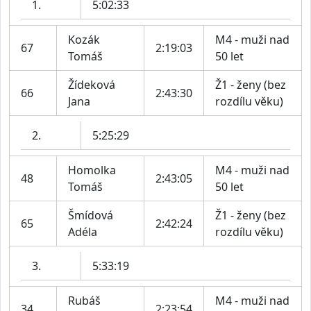
1.
5:02:33
Kozák
M4 - muži nad
67
2:19:03
Tomáš
50 let
Žídeková
Ž1 - ženy (bez
66
2:43:30
Jana
rozdílu věku)
2.
5:25:29
Homolka
M4 - muži nad
48
2:43:05
Tomáš
50 let
Šmídová
Ž1 - ženy (bez
65
2:42:24
Adéla
rozdílu věku)
3.
5:33:19
Rubáš
M4 - muži nad
34
2:23:54