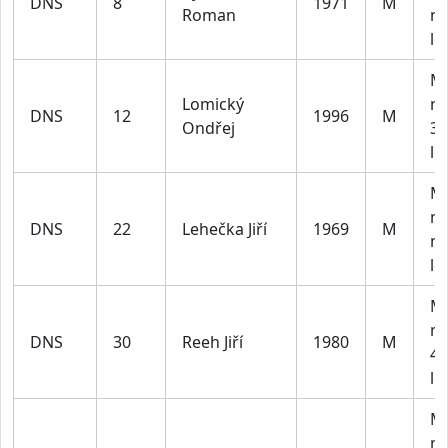
DNS
8
1971
M
Roman
na
le
M2
Lomický
m
DNS
12
1996
M
Ondřej
30
le
M4
m
DNS
22
Lehečka Jiří
1969
M
na
le
M3
m
DNS
30
Reeh Jiří
1980
M
40
le
M3
m