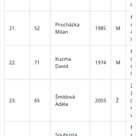
le
M3
Procházka
m
21.
52
1985
M
Milan
40
le
M4
Kuzma
m
22.
71
1974
M
David
na
le
Ž1
že
Šmídová
23.
65
2003
Ž
(b
Adéla
ro
vě
M2
Soubusta
m