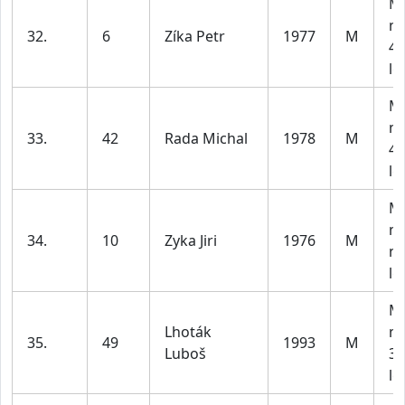
M3
m
32.
6
Zíka Petr
1977
M
40
le
M3
m
33.
42
Rada Michal
1978
M
40
le
M4
m
34.
10
Zyka Jiri
1976
M
na
le
M2
Lhoták
m
35.
49
1993
M
Luboš
30
le