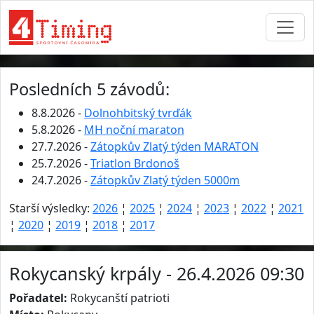
Posledních 5 závodů:
8.8.2026 -
Dolnohbitský tvrďák
5.8.2026 -
MH noční maraton
27.7.2026 -
Zátopkův Zlatý týden MARATON
25.7.2026 -
Triatlon Brdonoš
24.7.2026 -
Zátopkův Zlatý týden 5000m
Starší výsledky:
2026
¦
2025
¦
2024
¦
2023
¦
2022
¦
2021
¦
2020
¦
2019
¦
2018
¦
2017
Rokycanský krpály - 26.4.2026 09:30
Pořadatel:
Rokycanští patrioti