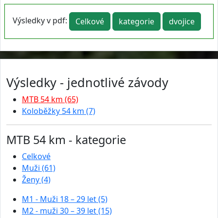
Výsledky v pdf:
Celkové
kategorie
dvojice
Výsledky - jednotlivé závody
MTB 54 km (65)
Koloběžky 54 km (7)
MTB 54 km - kategorie
Celkové
Muži (61)
Ženy (4)
M1 - Muži 18 – 29 let (5)
M2 - muži 30 – 39 let (15)