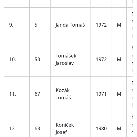
le
M4
m
9.
5
Janda Tomáš
1972
M
na
le
M4
Tomášek
m
10.
53
1972
M
Jaroslav
na
le
M4
Kozák
m
11.
67
1971
M
Tomáš
na
le
M3
Koníček
m
12.
63
1980
M
Josef
40