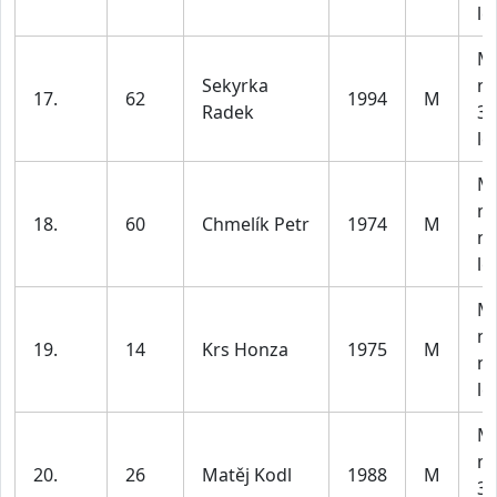
le
M2
Sekyrka
m
17.
62
1994
M
Radek
30
le
M4
m
18.
60
Chmelík Petr
1974
M
na
le
M4
m
19.
14
Krs Honza
1975
M
na
le
M2
m
20.
26
Matěj Kodl
1988
M
30