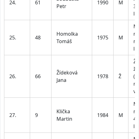
24.
61
1990
M
Petr
30
le
M4
Homolka
m
25.
48
1975
M
Tomáš
na
le
Ž1
že
Žídeková
26.
66
1978
Ž
(b
Jana
ro
vě
M3
Klička
m
27.
9
1984
M
Martin
40
le