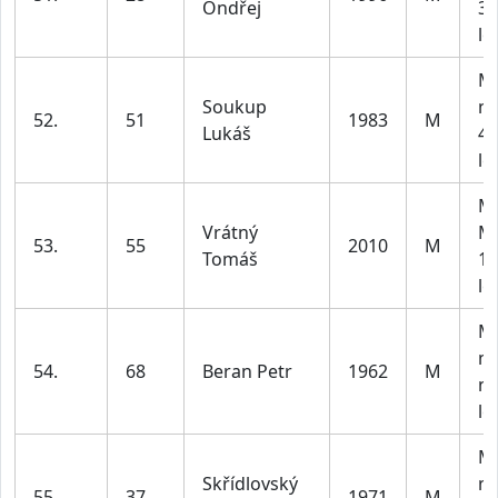
Ondřej
30
le
M3
Soukup
m
52.
51
1983
M
Lukáš
40
le
M1
Vrátný
M
53.
55
2010
M
Tomáš
18
le
M4
m
54.
68
Beran Petr
1962
M
na
le
M4
Skřídlovský
m
55.
37
1971
M