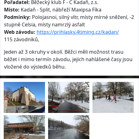
Pořadatel:
Běžecký klub F - C Kadaň, z.s.
Místo:
Kadaň - Split, nábřeží Maxipsa Fíka
Podmínky:
Polojasnoi, silný vítr, místy mírné sněžení, -2
stupně Celsia, místy namrzlý asfalt
Web závodu:
https://prihlasky.4timing.cz/kadan/
115 závodníků,
Jeden až 3 okruhy v okolí. Běžci měli možnost trasu
běžet i mimo termín závodu, jejich nahlášené časy jsou
vložené do výsledků běhu.