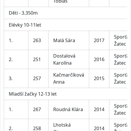
Tobiáš
Děti - 3.350m
Elévky 10-11let
Sporťác
1.
263
Malá Sára
2017
Žatec
Dostalová
Sporťác
2.
251
2016
Karolína
Žatec
Kačmarčíková
Sporťác
3.
257
2015
Anna
Žatec
Mladší žačky 12-13 let
Sporťác
1.
267
Roudná Klára
2014
Žatec
Lhotská
Sporťác
2.
258
2014