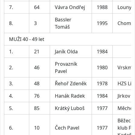
7.
64
Vávra Ondřej
1988
Louny
Bassler
8.
3
1995
Chomu
Tomáš
MUŽI 40 - 49 let
1.
21
Janík Olda
1984
Provazník
2.
46
1980
Vrskm
Pavel
3.
48
Řehoř Zdeněk
1978
HZS Lit
4.
76
Hanák Radek
1984
Jirkov
5.
85
Krátký Luboš
1977
Měchol
Běžeck
6.
10
Čech Pavel
1977
klub F-
Kadaň