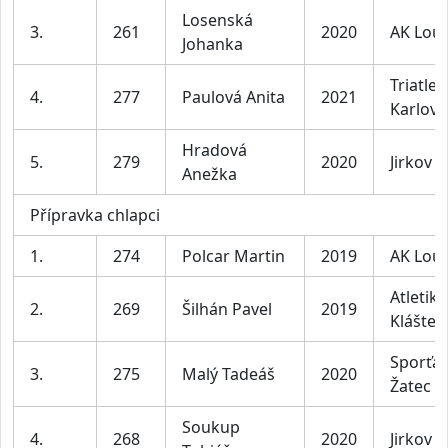
Losenská
3.
261
2020
AK Lou
Johanka
Triatlet
4.
277
Paulová Anita
2021
Karlovy
Hradová
5.
279
2020
Jirkov
Anežka
Přípravka chlapci
1.
274
Polcar Martin
2019
AK Lou
Atletika
2.
269
Šilhán Pavel
2019
Klášter
Sporťác
3.
275
Malý Tadeáš
2020
Žatec
Soukup
4.
268
2020
Jirkov