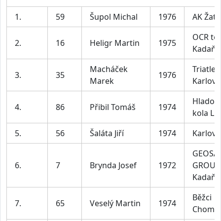
1.
59
Šupol Michal
1976
AK Žate
OCR te
2.
16
Heligr Martin
1975
Kadaň
Macháček
Triatlet
3.
35
1976
Marek
Karlovy
Hladov
4.
86
Přibil Tomáš
1974
kola Lit
5.
56
Šaláta Jiří
1974
Karlovy
GEOSA
6.
7
Brynda Josef
1972
GROUP
Kadaň
Běžci
7.
65
Veselý Martin
1974
Chomu