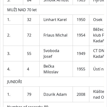
MUŽI NAD 70 let
1.
32
Linhart Karel
1950
Osek
Běžeck
2.
72
Frlaus Michal
1954
klub F -
Kadaň
Svoboda
CT DNT
3.
55
1949
Josef
Kadaň
Bečka
4.
4
1955
Ústí n.L
Miloslav
JUNIOŘI
Klášter
1.
79
Dzurik Adam
2008
nad Oh
Number of records: 89