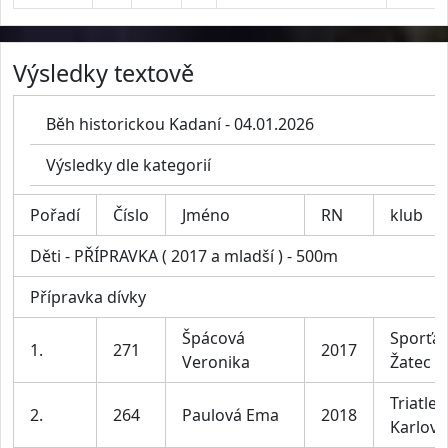
Výsledky textově
Běh historickou Kadaní - 04.01.2026
Výsledky dle kategorií
Pořadí
Číslo
Jméno
RN
klub
Děti - PŘÍPRAVKA ( 2017 a mladší ) - 500m
Přípravka dívky
Špácová
Sporťác
1.
271
2017
Veronika
Žatec
Triatlet
2.
264
Paulová Ema
2018
Karlovy