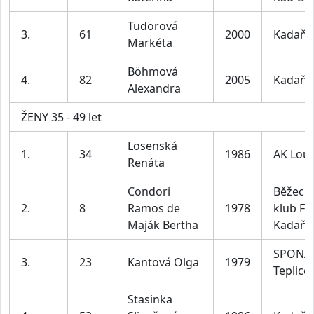
Tudorová
3.
61
2000
Kadaň
Markéta
Böhmová
4.
82
2005
Kadaň
Alexandra
ŽENY 35 - 49 let
Losenská
1.
34
1986
AK Lou
Renáta
Condori
Běžeck
2.
8
Ramos de
1978
klub F -
Maják Bertha
Kadaň
SPONA
3.
23
Kantová Olga
1979
Teplice
Stasinka