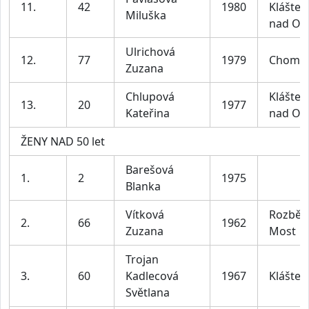
11.
42
1980
Klášter
Miluška
nad Oh
Ulrichová
12.
77
1979
Chomu
Zuzana
Chlupová
Klášter
13.
20
1977
Kateřina
nad Oh
ŽENY NAD 50 let
Barešová
1.
2
1975
Blanka
Vítková
Rozbě
2.
66
1962
Zuzana
Most
Trojan
3.
60
Kadlecová
1967
Klášter
Světlana