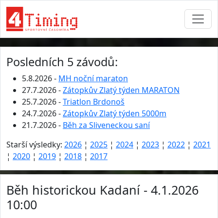
Posledních 5 závodů:
5.8.2026 -
MH noční maraton
27.7.2026 -
Zátopkův Zlatý týden MARATON
25.7.2026 -
Triatlon Brdonoš
24.7.2026 -
Zátopkův Zlatý týden 5000m
21.7.2026 -
Běh za Sliveneckou saní
Starší výsledky:
2026
¦
2025
¦
2024
¦
2023
¦
2022
¦
2021
¦
2020
¦
2019
¦
2018
¦
2017
Běh historickou Kadaní - 4.1.2026
10:00