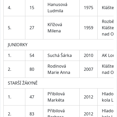
Hanusová
4.
15
1975
Klášter
Ludmila
Rozbě
Křížová
5.
27
1959
Klášter
Milena
nad Oh
JUNIORKY
1.
54
Suchá Šárka
2010
AK Lou
Rodinová
Klášter
2.
80
2007
Marie Anna
nad Oh
STARŠÍ ŽÁKYNĚ
Přibilová
Hladov
1.
47
2012
Markéta
kola Lit
Přibilová
Hladov
2.
83
2012
Barbora
kola Lit