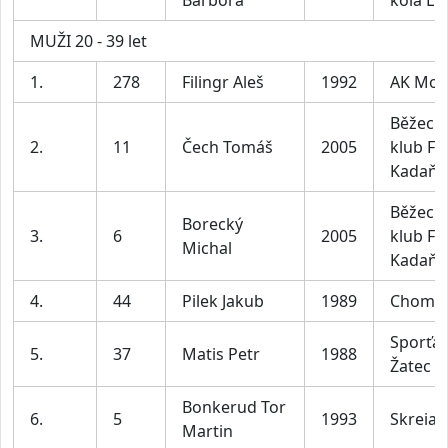
MUŽI 20 - 39 let
1.
278
Filingr Aleš
1992
AK Mos
Běžeck
2.
11
Čech Tomáš
2005
klub F-
Kadaň
Běžeck
Borecký
3.
6
2005
klub F -
Michal
Kadaň
4.
44
Pilek Jakub
1989
Chomu
Sporťác
5.
37
Matis Petr
1988
Žatec
Bonkerud Tor
6.
5
1993
Skreia
Martin