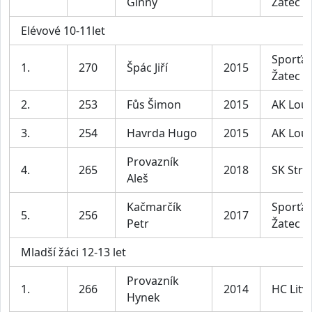
Ginny
Žatec
Elévové 10-11let
Sporťác
1.
270
Špác Jiří
2015
Žatec
2.
253
Fůs Šimon
2015
AK Lou
3.
254
Havrda Hugo
2015
AK Lou
Provazník
4.
265
2018
SK Stru
Aleš
Kačmarčík
Sporťác
5.
256
2017
Petr
Žatec
Mladší žáci 12-13 let
Provazník
1.
266
2014
HC Litv
Hynek