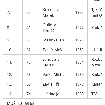
Kratochvíl
TJ Klášt
7.
25
1983
Marek
nad Oh
Oulický
8.
41
1977
Kadaň
Tomáš
9.
52
Stasinka Jan
1979
10.
62
Tvrdík Aleš
1982
Libědic
Schubert
Rozbě
11.
75
1984
Martin
Most
12.
63
Vafka Michal
1980
Kadaň
13.
69
Zavřel Jiří
1979
Kadaň
14.
74
Leština Jan
1980
TjVs ka
MUŽI 50 - 59 let