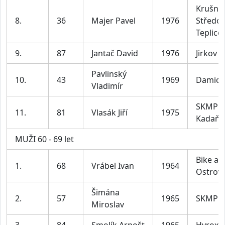
Krušný
8.
36
Majer Pavel
1976
Středo
Teplice
9.
87
Jantač David
1976
Jirkov
Pavlinský
10.
43
1969
Damice
Vladimír
SKMP
11.
81
Vlasák Jiří
1975
Kadaň
MUŽI 60 - 69 let
Bike a 
1.
68
Vrábel Ivan
1964
Ostrov
Šimána
2.
57
1965
SKMP
Miroslav
3.
84
Smolík Arnošt
1965
Hyrox