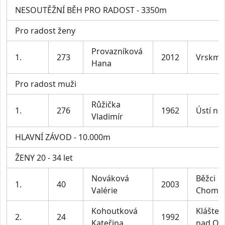
NESOUTĚŽNÍ BĚH PRO RADOST - 3350m
Pro radost ženy
Provazníková
1.
273
2012
Vrskm
Hana
Pro radost muži
Růžička
1.
276
1962
Ústí n.L
Vladimír
HLAVNÍ ZÁVOD - 10.000m
ŽENY 20 - 34 let
Nováková
Běžci
1.
40
2003
Valérie
Chomu
Kohoutková
Klášter
2.
24
1992
Kateřina
nad Oh