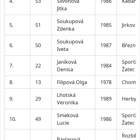
4.
53
Slivoňová
1986
Kadaň
Jitka
Soukupová
5.
51
1985
Jirkov
Zdenka
Soukupová
6.
50
1987
Březno
Iveta
Janíková
Sporťác
7.
22
1984
Denisa
Žatec
8.
13
Filipová Olga
1978
Chomu
Lhotská
9.
29
1989
Herby S
Veronika
Smeková
Sporťác
10.
49
1986
Lucie
Žatec
Rozbě
Pavlasová