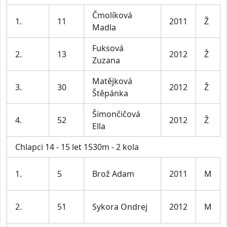
Čmolíková
1.
11
2011
Ž
Madla
Fuksová
2.
13
2012
Ž
Zuzana
Matějková
3.
30
2012
Ž
Štěpánka
Šimončičová
4.
52
2012
Ž
Ella
Chlapci 14 - 15 let 1530m - 2 kola
1.
5
Brož Adam
2011
M
2.
51
Sykora Ondrej
2012
M