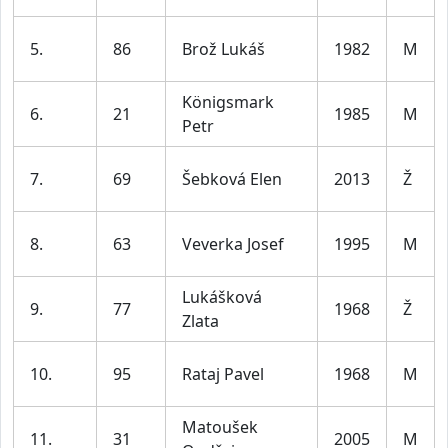
5.
86
Brož Lukáš
1982
M
Königsmark
6.
21
1985
M
Petr
7.
69
Šebková Elen
2013
Ž
8.
63
Veverka Josef
1995
M
Lukášková
9.
77
1968
Ž
Zlata
10.
95
Rataj Pavel
1968
M
Matoušek
11.
31
2005
M