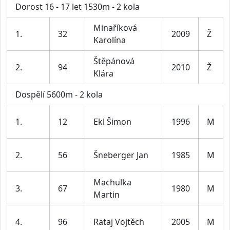
Dorost 16 - 17 let 1530m - 2 kola
Minaříková
1.
32
2009
Ž
Karolína
Štěpánová
2.
94
2010
Ž
Klára
Dospělí 5600m - 2 kola
1.
12
Ekl Šimon
1996
M
2.
56
Šneberger Jan
1985
M
Machulka
3.
67
1980
M
Martin
4.
96
Rataj Vojtěch
2005
M