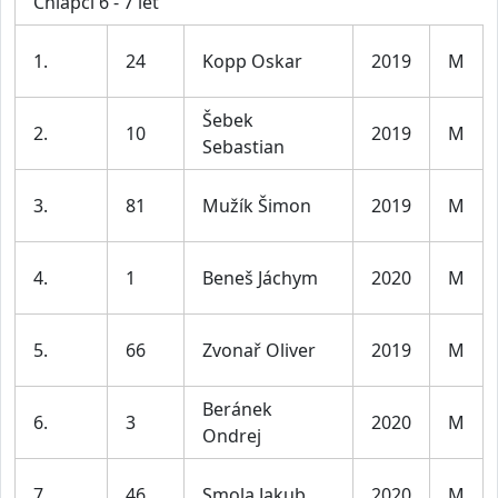
Chlapci 6 - 7 let
1.
24
Kopp Oskar
2019
M
Šebek
2.
10
2019
M
Sebastian
3.
81
Mužík Šimon
2019
M
4.
1
Beneš Jáchym
2020
M
5.
66
Zvonař Oliver
2019
M
Beránek
6.
3
2020
M
Ondrej
7.
46
Smola Jakub
2020
M