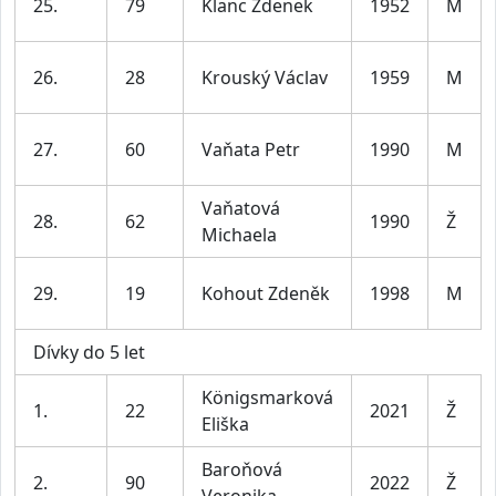
25.
79
Klanc Zdenek
1952
M
26.
28
Krouský Václav
1959
M
27.
60
Vaňata Petr
1990
M
Vaňatová
28.
62
1990
Ž
Michaela
29.
19
Kohout Zdeněk
1998
M
Dívky do 5 let
Königsmarková
1.
22
2021
Ž
Eliška
Baroňová
2.
90
2022
Ž