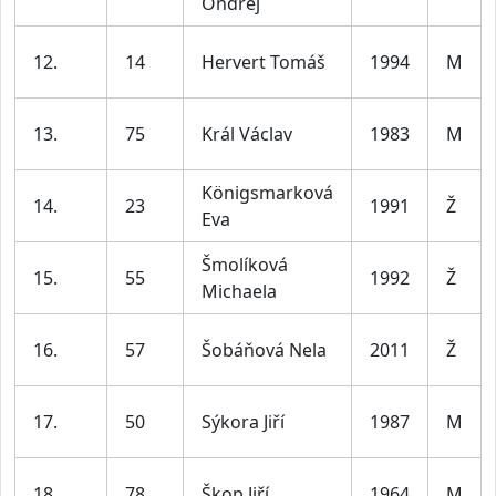
Ondřej
12.
14
Hervert Tomáš
1994
M
13.
75
Král Václav
1983
M
Königsmarková
14.
23
1991
Ž
Eva
Šmolíková
15.
55
1992
Ž
Michaela
16.
57
Šobáňová Nela
2011
Ž
17.
50
Sýkora Jiří
1987
M
18.
78
Škop Jiří
1964
M