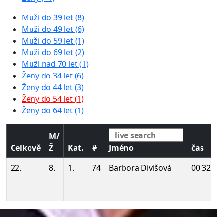
Muži do 39 let (8)
Muži do 49 let (6)
Muži do 59 let (1)
Muži do 69 let (2)
Muži nad 70 let (1)
Ženy do 34 let (6)
Ženy do 44 let (3)
Ženy do 54 let (1)
Ženy do 64 let (1)
M/
Celkově
Ž
Kat.
#
Jméno
čas
22.
8.
1.
74
Barbora Divišová
00:32: