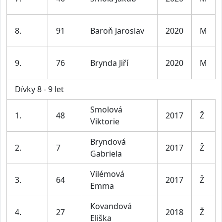
8.
91
Baroň Jaroslav
2020
M
9.
76
Brynda Jiří
2020
M
Dívky 8 - 9 let
Smolová
1.
48
2017
Ž
Viktorie
Bryndová
2.
7
2017
Ž
Gabriela
Vilémová
3.
64
2017
Ž
Emma
Kovandová
4.
27
2018
Ž
Eliška