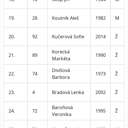
19.
26
Koutník Aleš
1982
M
20.
92
Kučerová Sofie
2014
Ž
Korecká
21.
89
1990
Ž
Markéta
Divišová
22.
74
1973
Ž
Barbora
23.
4
Bradová Lenka
2002
Ž
Baroňová
24.
72
1995
Ž
Veronika