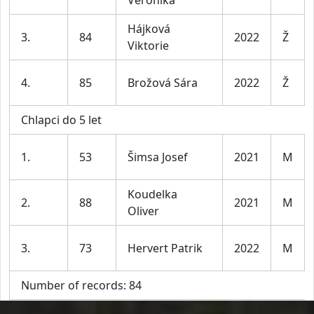
Veronika
Hájková
3.
84
2022
Ž
Viktorie
4.
85
Brožová Sára
2022
Ž
Chlapci do 5 let
1.
53
Šimsa Josef
2021
M
Koudelka
2.
88
2021
M
Oliver
3.
73
Hervert Patrik
2022
M
Number of records: 84