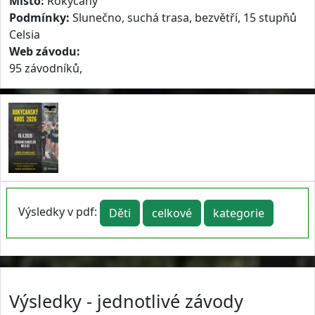
Místo:
Rokycany
Podmínky:
Slunečno, suchá trasa, bezvětří, 15 stupňů
Celsia
Web závodu:
95 závodníků,
Výsledky v pdf:
Děti
celkové
kategorie
Výsledky - jednotlivé závody