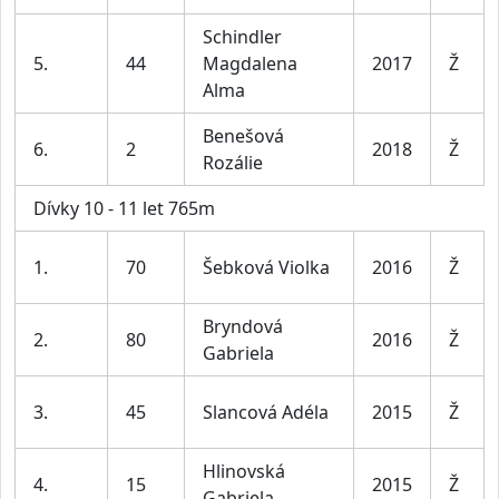
Schindler
5.
44
Magdalena
2017
Ž
Alma
Benešová
6.
2
2018
Ž
Rozálie
Dívky 10 - 11 let 765m
1.
70
Šebková Violka
2016
Ž
Bryndová
2.
80
2016
Ž
Gabriela
3.
45
Slancová Adéla
2015
Ž
Hlinovská
4.
15
2015
Ž
Gabriela