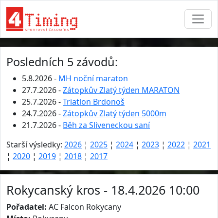
Posledních 5 závodů:
5.8.2026 -
MH noční maraton
27.7.2026 -
Zátopkův Zlatý týden MARATON
25.7.2026 -
Triatlon Brdonoš
24.7.2026 -
Zátopkův Zlatý týden 5000m
21.7.2026 -
Běh za Sliveneckou saní
Starší výsledky:
2026
¦
2025
¦
2024
¦
2023
¦
2022
¦
2021
¦
2020
¦
2019
¦
2018
¦
2017
Rokycanský kros - 18.4.2026 10:00
Pořadatel:
AC Falcon Rokycany