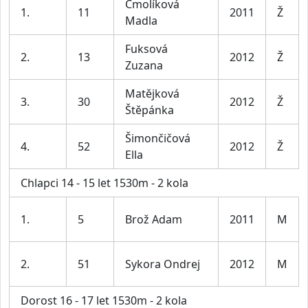
Čmolíková
1.
11
2011
Ž
Madla
Fuksová
2.
13
2012
Ž
Zuzana
Matějková
3.
30
2012
Ž
Štěpánka
Šimončičová
4.
52
2012
Ž
Ella
Chlapci 14 - 15 let 1530m - 2 kola
1.
5
Brož Adam
2011
M
2.
51
Sykora Ondrej
2012
M
Dorost 16 - 17 let 1530m - 2 kola