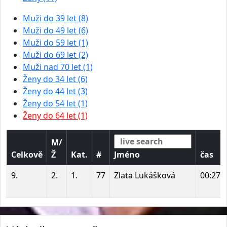
Muži do 39 let (8)
Muži do 49 let (6)
Muži do 59 let (1)
Muži do 69 let (2)
Muži nad 70 let (1)
Ženy do 34 let (6)
Ženy do 44 let (3)
Ženy do 54 let (1)
Ženy do 64 let (1)
M/
Celkově
Ž
Kat.
#
Jméno
čas
9.
2.
1.
77
Zlata Lukášková
00:27: