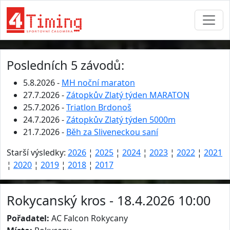
Posledních 5 závodů:
5.8.2026 -
MH noční maraton
27.7.2026 -
Zátopkův Zlatý týden MARATON
25.7.2026 -
Triatlon Brdonoš
24.7.2026 -
Zátopkův Zlatý týden 5000m
21.7.2026 -
Běh za Sliveneckou saní
Starší výsledky:
2026
¦
2025
¦
2024
¦
2023
¦
2022
¦
2021
¦
2020
¦
2019
¦
2018
¦
2017
Rokycanský kros - 18.4.2026 10:00
Pořadatel:
AC Falcon Rokycany