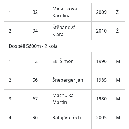
Minaříková
1.
32
2009
Ž
Karolína
Štěpánová
2.
94
2010
Ž
Klára
Dospělí 5600m - 2 kola
1.
12
Ekl Šimon
1996
M
2.
56
Šneberger Jan
1985
M
Machulka
3.
67
1980
M
Martin
4.
96
Rataj Vojtěch
2005
M