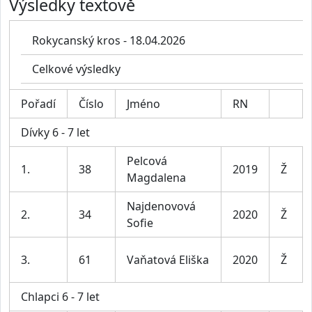
Výsledky textově
Rokycanský kros - 18.04.2026
Celkové výsledky
Pořadí
Číslo
Jméno
RN
Dívky 6 - 7 let
Pelcová
1.
38
2019
Ž
Magdalena
Najdenovová
2.
34
2020
Ž
Sofie
3.
61
Vaňatová Eliška
2020
Ž
Chlapci 6 - 7 let