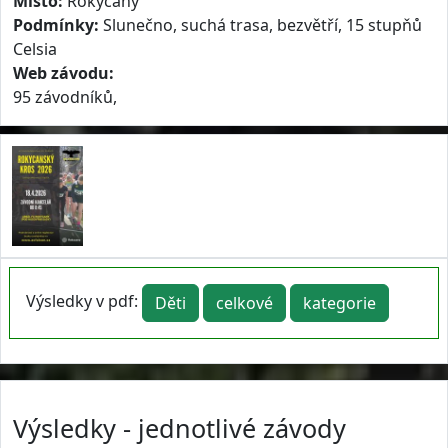
Místo:
Rokycany
Podmínky:
Slunečno, suchá trasa, bezvětří, 15 stupňů
Celsia
Web závodu:
95 závodníků,
Výsledky v pdf:
Děti
celkové
kategorie
Výsledky - jednotlivé závody