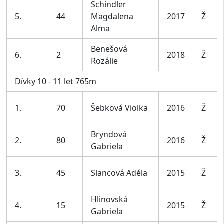
Schindler
5.
44
Magdalena
2017
Ž
Alma
Benešová
6.
2
2018
Ž
Rozálie
Dívky 10 - 11 let 765m
1.
70
Šebková Violka
2016
Ž
Bryndová
2.
80
2016
Ž
Gabriela
3.
45
Slancová Adéla
2015
Ž
Hlinovská
4.
15
2015
Ž
Gabriela