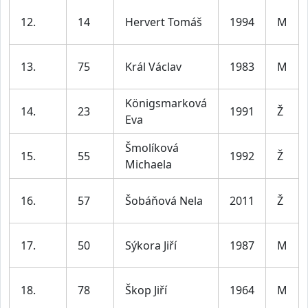
12.
14
Hervert Tomáš
1994
M
13.
75
Král Václav
1983
M
Königsmarková
14.
23
1991
Ž
Eva
Šmolíková
15.
55
1992
Ž
Michaela
16.
57
Šobáňová Nela
2011
Ž
17.
50
Sýkora Jiří
1987
M
18.
78
Škop Jiří
1964
M