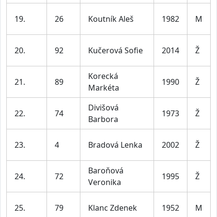
19.
26
Koutník Aleš
1982
M
20.
92
Kučerová Sofie
2014
Ž
Korecká
21.
89
1990
Ž
Markéta
Divišová
22.
74
1973
Ž
Barbora
23.
4
Bradová Lenka
2002
Ž
Baroňová
24.
72
1995
Ž
Veronika
25.
79
Klanc Zdenek
1952
M