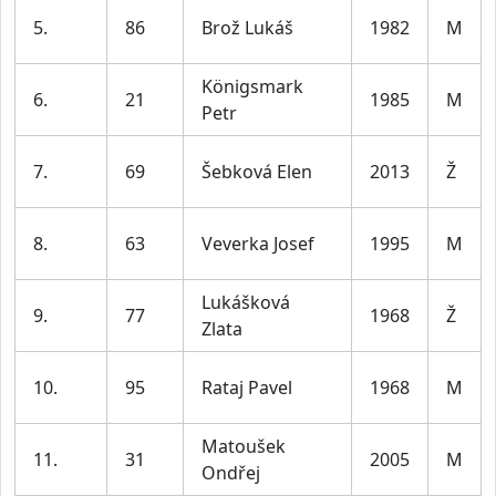
5.
86
Brož Lukáš
1982
M
Königsmark
6.
21
1985
M
Petr
7.
69
Šebková Elen
2013
Ž
8.
63
Veverka Josef
1995
M
Lukášková
9.
77
1968
Ž
Zlata
10.
95
Rataj Pavel
1968
M
Matoušek
11.
31
2005
M
Ondřej