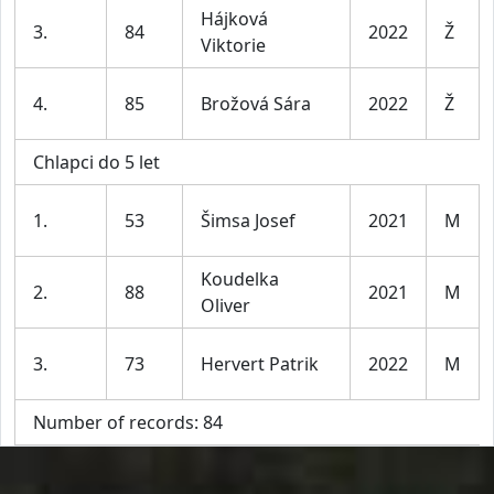
Hájková
3.
84
2022
Ž
Viktorie
4.
85
Brožová Sára
2022
Ž
Chlapci do 5 let
1.
53
Šimsa Josef
2021
M
Koudelka
2.
88
2021
M
Oliver
3.
73
Hervert Patrik
2022
M
Number of records: 84