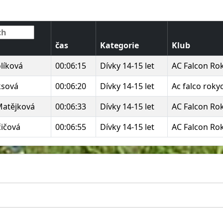
čas
Kategorie
Klub
líková
00:06:15
Dívky 14-15 let
AC Falcon Ro
ksová
00:06:20
Dívky 14-15 let
Ac falco roky
Matějková
00:06:33
Dívky 14-15 let
AC Falcon Ro
čičová
00:06:55
Dívky 14-15 let
AC Falcon Ro