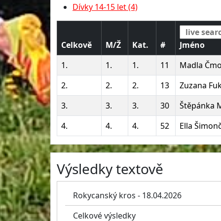
Dívky 14-15 let (4)
Celkově
M/Ž
Kat.
#
Jméno
1.
1.
1.
11
Madla Čmo
2.
2.
2.
13
Zuzana Fu
3.
3.
3.
30
Štěpánka 
4.
4.
4.
52
Ella Šimon
Výsledky textově
Rokycanský kros - 18.04.2026
Celkové výsledky