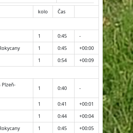
kolo
Čas
1
0:45
-
 Rokycany
1
0:45
+00:00
1
0:54
+00:09
 Plzeň-
1
0:40
-
1
0:41
+00:01
1
0:44
+00:04
 Rokycany
1
0:45
+00:05