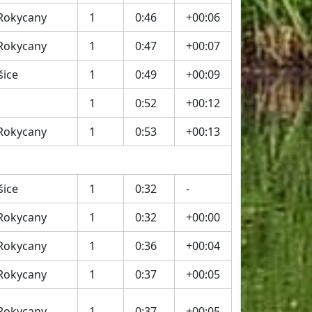
 Rokycany
1
0:46
+00:06
 Rokycany
1
0:47
+00:07
šice
1
0:49
+00:09
1
0:52
+00:12
 Rokycany
1
0:53
+00:13
šice
1
0:32
-
 Rokycany
1
0:32
+00:00
 Rokycany
1
0:36
+00:04
 Rokycany
1
0:37
+00:05
 Rokycany
1
0:37
+00:05