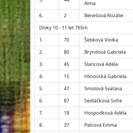
Alma
6.
2
Benešová Rozálie
Dívky 10 - 11 let 765m
1.
70
Šebková Violka
2.
80
Bryndová Gabriela
3.
45
Slancová Adéla
4.
15
Hlinovská Gabriela
5.
47
Smolová Svatava
6.
87
Sedláčková Sofie
7.
18
Hospodková Adéla
8.
37
Pelcová Emma