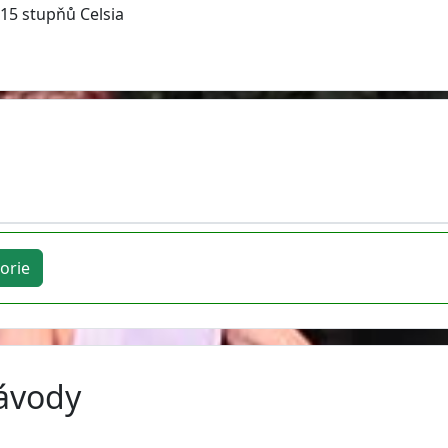
 15 stupňů Celsia
orie
závody