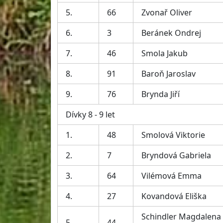
5.
66
Zvonař Oliver
6.
3
Beránek Ondrej
7.
46
Smola Jakub
8.
91
Baroň Jaroslav
9.
76
Brynda Jiří
Dívky 8 - 9 let
1.
48
Smolová Viktorie
2.
7
Bryndová Gabriela
3.
64
Vilémová Emma
4.
27
Kovandová Eliška
Schindler Magdalena
5.
44