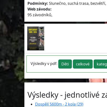
Podmínky:
Slunečno, suchá trasa, bezvětří,
Web závodu:
95 závodníků,
Výsledky v pdf:
Děti
celkové
kateg
Výsledky - jednotlivé 
Dospělí 5600m - 2 kola (29)