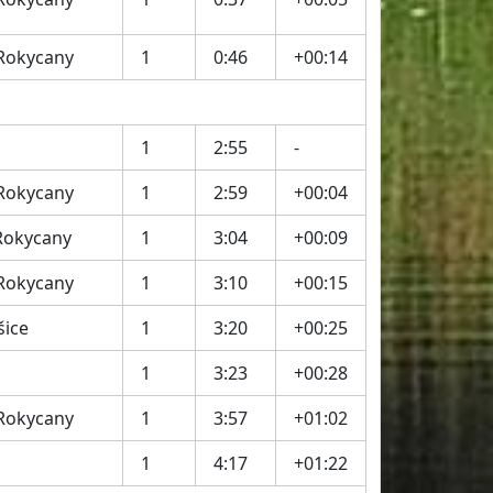
 Rokycany
1
0:46
+00:14
1
2:55
-
 Rokycany
1
2:59
+00:04
Rokycany
1
3:04
+00:09
 Rokycany
1
3:10
+00:15
šice
1
3:20
+00:25
1
3:23
+00:28
 Rokycany
1
3:57
+01:02
1
4:17
+01:22