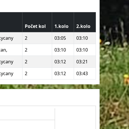
Počet kol
1.kolo
2.kolo
kycany
2
03:05
03:10
can,
2
03:10
03:10
kycany
2
03:12
03:21
kycany
2
03:12
03:43