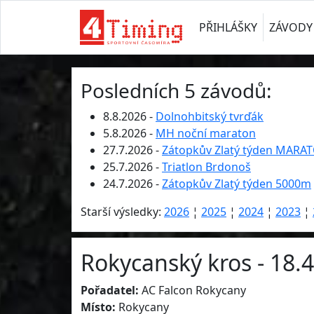
PŘIHLÁŠKY
ZÁVODY
Posledních 5 závodů:
8.8.2026 -
Dolnohbitský tvrďák
5.8.2026 -
MH noční maraton
27.7.2026 -
Zátopkův Zlatý týden MARA
25.7.2026 -
Triatlon Brdonoš
24.7.2026 -
Zátopkův Zlatý týden 5000m
Starší výsledky:
2026
¦
2025
¦
2024
¦
2023
¦
Rokycanský kros - 18.
Pořadatel:
AC Falcon Rokycany
Místo:
Rokycany