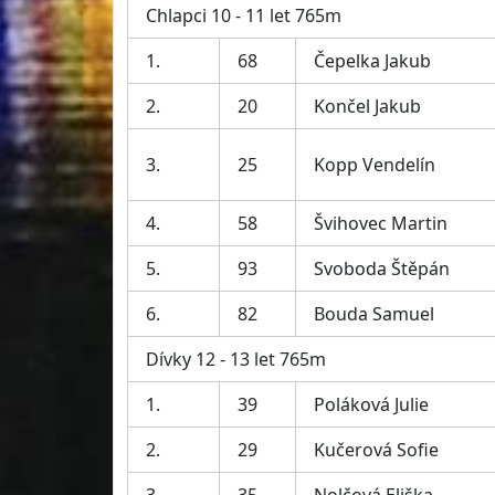
Chlapci 10 - 11 let 765m
1.
68
Čepelka Jakub
2.
20
Končel Jakub
3.
25
Kopp Vendelín
4.
58
Švihovec Martin
5.
93
Svoboda Štěpán
6.
82
Bouda Samuel
Dívky 12 - 13 let 765m
1.
39
Poláková Julie
2.
29
Kučerová Sofie