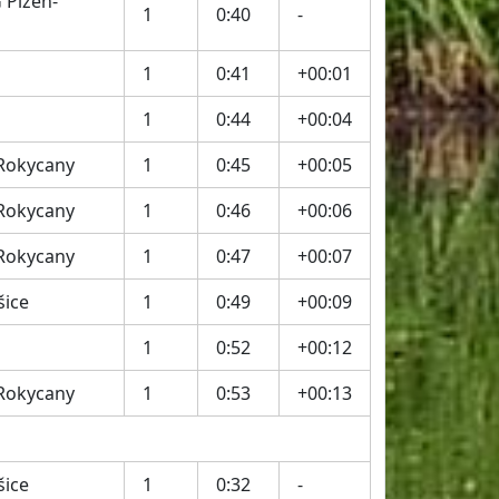
 Plzeň-
1
0:40
-
1
0:41
+00:01
1
0:44
+00:04
 Rokycany
1
0:45
+00:05
 Rokycany
1
0:46
+00:06
 Rokycany
1
0:47
+00:07
šice
1
0:49
+00:09
1
0:52
+00:12
 Rokycany
1
0:53
+00:13
šice
1
0:32
-