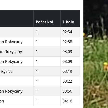
Počet kol
1.kolo
1
02:54
con Rokycany
1
02:58
con Rokycany
1
03:03
con Rokycany
1
03:09
a Kyšice
1
03:19
1
03:22
con Rokycany
1
03:56
con
1
04:16