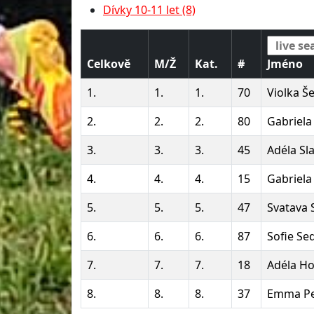
Dívky 10-11 let (8)
Celkově
M/Ž
Kat.
#
Jméno
1.
1.
1.
70
Violka Š
2.
2.
2.
80
Gabriela
3.
3.
3.
45
Adéla Sl
4.
4.
4.
15
Gabriela
5.
5.
5.
47
Svatava
6.
6.
6.
87
Sofie Se
7.
7.
7.
18
Adéla H
8.
8.
8.
37
Emma Pe