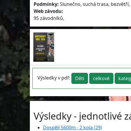
Podmínky:
Slunečno, suchá trasa, bezvětří,
Web závodu:
95 závodníků,
Výsledky v pdf:
Děti
celkové
kateg
Výsledky - jednotlivé 
Dospělí 5600m - 2 kola (29)