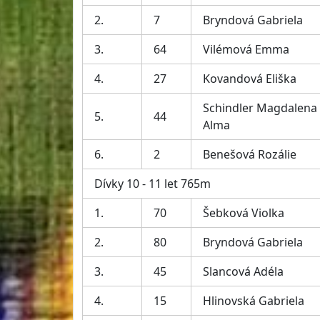
2.
7
Bryndová Gabriela
3.
64
Vilémová Emma
4.
27
Kovandová Eliška
Schindler Magdalena
5.
44
Alma
6.
2
Benešová Rozálie
Dívky 10 - 11 let 765m
1.
70
Šebková Violka
2.
80
Bryndová Gabriela
3.
45
Slancová Adéla
4.
15
Hlinovská Gabriela