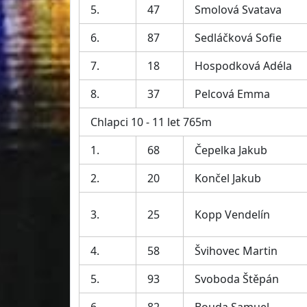
5.
47
Smolová Svatava
6.
87
Sedláčková Sofie
7.
18
Hospodková Adéla
8.
37
Pelcová Emma
Chlapci 10 - 11 let 765m
1.
68
Čepelka Jakub
2.
20
Končel Jakub
3.
25
Kopp Vendelín
4.
58
Švihovec Martin
5.
93
Svoboda Štěpán