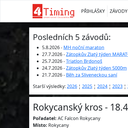
PŘIHLÁŠKY
ZÁVODY
Posledních 5 závodů:
5.8.2026 -
MH noční maraton
27.7.2026 -
Zátopkův Zlatý týden MARA
25.7.2026 -
Triatlon Brdonoš
24.7.2026 -
Zátopkův Zlatý týden 5000m
21.7.2026 -
Běh za Sliveneckou saní
Starší výsledky:
2026
¦
2025
¦
2024
¦
2023
¦
Rokycanský kros - 18.
Pořadatel:
AC Falcon Rokycany
Místo:
Rokycany