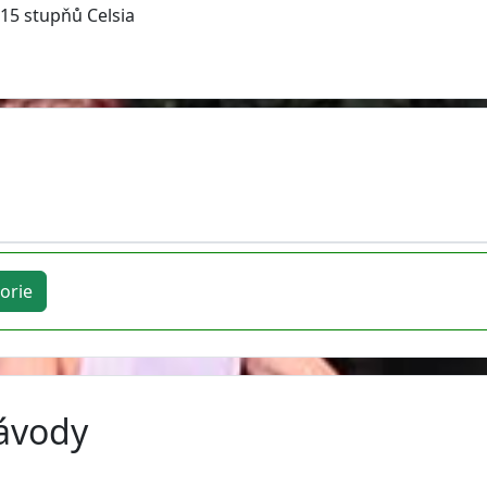
 15 stupňů Celsia
orie
závody