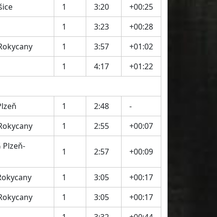
šice
1
3:20
+00:25
1
3:23
+00:28
 Rokycany
1
3:57
+01:02
1
4:17
+01:22
Plzeň
1
2:48
-
 Rokycany
1
2:55
+00:07
 Plzeň-
1
2:57
+00:09
Rokycany
1
3:05
+00:17
 Rokycany
1
3:05
+00:17