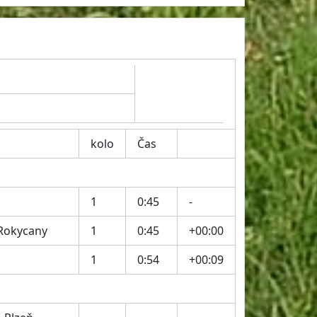
kolo
Čas
1
0:45
-
 Rokycany
1
0:45
+00:00
1
0:54
+00:09