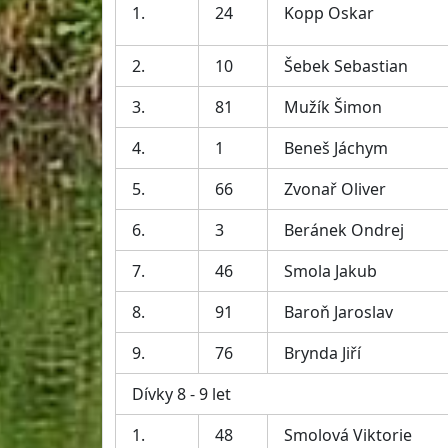
1.
24
Kopp Oskar
2.
10
Šebek Sebastian
3.
81
Mužík Šimon
4.
1
Beneš Jáchym
5.
66
Zvonař Oliver
6.
3
Beránek Ondrej
7.
46
Smola Jakub
8.
91
Baroň Jaroslav
9.
76
Brynda Jiří
Dívky 8 - 9 let
1.
48
Smolová Viktorie