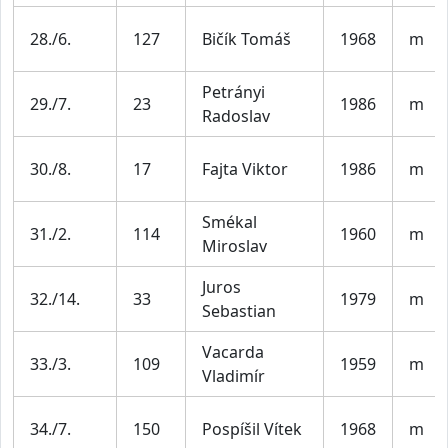
28./6.
127
Bičík Tomáš
1968
m
Petrányi
29./7.
23
1986
m
Radoslav
30./8.
17
Fajta Viktor
1986
m
Smékal
31./2.
114
1960
m
Miroslav
Juros
32./14.
33
1979
m
Sebastian
Vacarda
33./3.
109
1959
m
Vladimír
34./7.
150
Pospíšil Vítek
1968
m