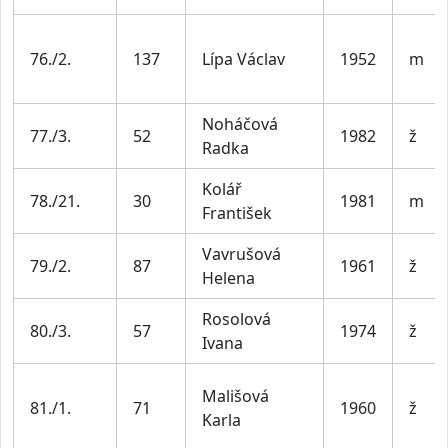
76./2.
137
Lípa Václav
1952
m
Noháčová
77./3.
52
1982
ž
Radka
Kolář
78./21.
30
1981
m
František
Vavrušová
79./2.
87
1961
ž
Helena
Rosolová
80./3.
57
1974
ž
Ivana
Mališová
81./1.
71
1960
ž
Karla