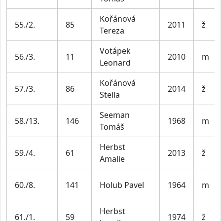
Kořánová
55./2.
85
2011
ž
Tereza
Votápek
56./3.
11
2010
m
Leonard
Kořánová
57./3.
86
2014
ž
Stella
Seeman
58./13.
146
1968
m
Tomáš
Herbst
59./4.
61
2013
ž
Amalie
60./8.
141
Holub Pavel
1964
m
Herbst
61./1.
59
1974
ž