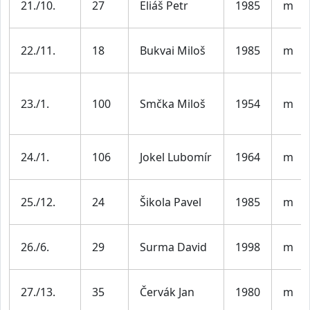
21./10.
27
Eliáš Petr
1985
m
22./11.
18
Bukvai Miloš
1985
m
23./1.
100
Smčka Miloš
1954
m
24./1.
106
Jokel Lubomír
1964
m
25./12.
24
Šikola Pavel
1985
m
26./6.
29
Surma David
1998
m
27./13.
35
Červák Jan
1980
m