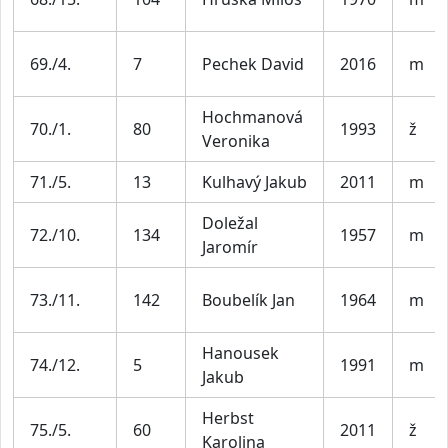
69./4.
7
Pechek David
2016
m
Hochmanová
70./1.
80
1993
ž
Veronika
71./5.
13
Kulhavý Jakub
2011
m
Doležal
72./10.
134
1957
m
Jaromír
73./11.
142
Boubelík Jan
1964
m
Hanousek
74./12.
5
1991
m
Jakub
Herbst
75./5.
60
2011
ž
Karolina