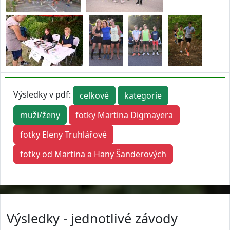
Výsledky v pdf:
celkové
kategorie
muži/ženy
fotky Martina Digmayera
fotky Eleny Truhlářové
fotky od Martina a Hany Šanderových
Výsledky - jednotlivé závody