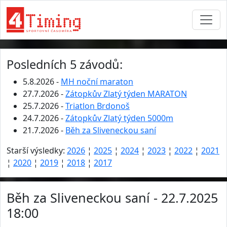
Posledních 5 závodů:
5.8.2026 -
MH noční maraton
27.7.2026 -
Zátopkův Zlatý týden MARATON
25.7.2026 -
Triatlon Brdonoš
24.7.2026 -
Zátopkův Zlatý týden 5000m
21.7.2026 -
Běh za Sliveneckou saní
Starší výsledky:
2026
¦
2025
¦
2024
¦
2023
¦
2022
¦
2021
¦
2020
¦
2019
¦
2018
¦
2017
Běh za Sliveneckou saní - 22.7.2025
18:00