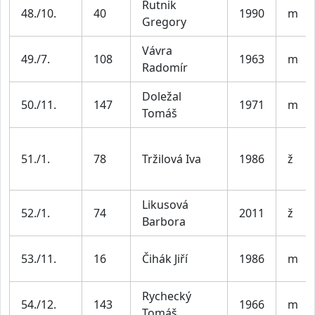
Rutnik
48./10.
40
1990
m
Gregory
Vávra
49./7.
108
1963
m
Radomír
Doležal
50./11.
147
1971
m
Tomáš
51./1.
78
Tržilová Iva
1986
ž
Likusová
52./1.
74
2011
ž
Barbora
53./11.
16
Čihák Jiří
1986
m
Rychecký
54./12.
143
1966
m
Tomáš