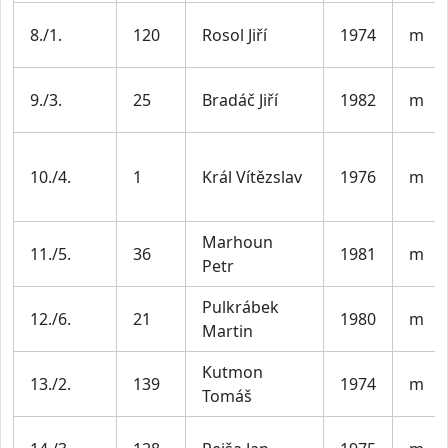
8./1.
120
Rosol Jiří
1974
m
9./3.
25
Bradáč Jiří
1982
m
10./4.
1
Král Vítězslav
1976
m
Marhoun
11./5.
36
1981
m
Petr
Pulkrábek
12./6.
21
1980
m
Martin
Kutmon
13./2.
139
1974
m
Tomáš