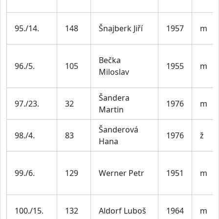
95./14.
148
Šnajberk Jiří
1957
m
Bečka
96./5.
105
1955
m
Miloslav
Šandera
97./23.
32
1976
m
Martin
Šanderová
98./4.
83
1976
ž
Hana
99./6.
129
Werner Petr
1951
m
100./15.
132
Aldorf Luboš
1964
m