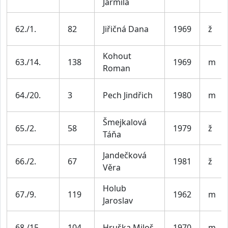
Jarmila
62./1.
82
Jiřičná Dana
1969
ž
Kohout
63./14.
138
1969
m
Roman
64./20.
3
Pech Jindřich
1980
m
Šmejkalová
65./2.
58
1979
ž
Táňa
Jandečková
66./2.
67
1981
ž
Věra
Holub
67./9.
119
1962
m
Jaroslav
68./15.
104
Hruška Miloš
1970
m