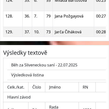
124.
35.
6.
55
Milada Bartošová
00:23:
128.
36.
7.
79
Jana Požgayová
00:27:
129.
37.
10.
73
Jarča Čiháková
00:28:
Výsledky textově
Běh za Sliveneckou saní - 22.07.2025
Výsledková listina
Celk./kat.
Číslo
Jméno
RN
Hlavní závod
Rada