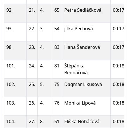
92.
21.
4.
65
Petra Sedláčková
00:17:
93.
22.
3.
54
jitka Pechová
00:17:
98.
23.
4.
83
Hana Šanderová
00:17:
101.
24.
4.
81
Štěpánka
00:18:
Bednářová
102.
25.
5.
75
Dagmar Likusová
00:18:
103.
26.
4.
76
Monika Lipová
00:18:
104.
27.
8.
51
Eliška Noháčová
00:18: