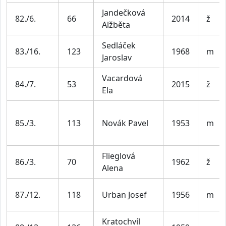
Jandečková
82./6.
66
2014
ž
Alžběta
Sedláček
83./16.
123
1968
m
Jaroslav
Vacardová
84./7.
53
2015
ž
Ela
85./3.
113
Novák Pavel
1953
m
Flieglová
86./3.
70
1962
ž
Alena
87./12.
118
Urban Josef
1956
m
Kratochvíl