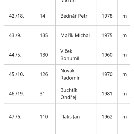
Martin
42./18.
14
Bednář Petr
1978
m
43./9.
135
Mařík Michal
1975
m
Vlček
44./5.
130
1960
m
Bohumil
Novák
45./10.
126
1970
m
Radomír
Buchtík
46./19.
31
1981
m
Ondřej
47./6.
110
Flaks Jan
1962
m