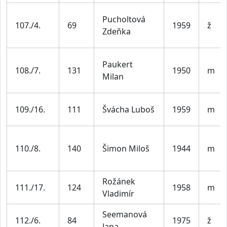
Pucholtová
107./4.
69
1959
ž
Zdeňka
Paukert
108./7.
131
1950
m
Milan
109./16.
111
Švácha Luboš
1959
m
110./8.
140
Šimon Miloš
1944
m
Rožánek
111./17.
124
1958
m
Vladimír
Seemanová
112./6.
84
1975
ž
Jana