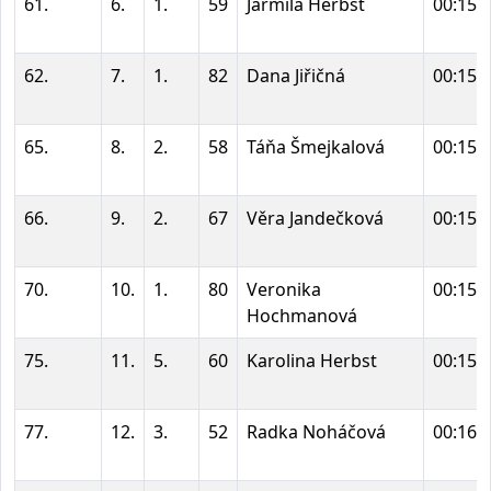
61.
6.
1.
59
Jarmila Herbst
00:15:
62.
7.
1.
82
Dana Jiřičná
00:15:
65.
8.
2.
58
Táňa Šmejkalová
00:15:
66.
9.
2.
67
Věra Jandečková
00:15:
70.
10.
1.
80
Veronika
00:15:
Hochmanová
75.
11.
5.
60
Karolina Herbst
00:15:
77.
12.
3.
52
Radka Noháčová
00:16: