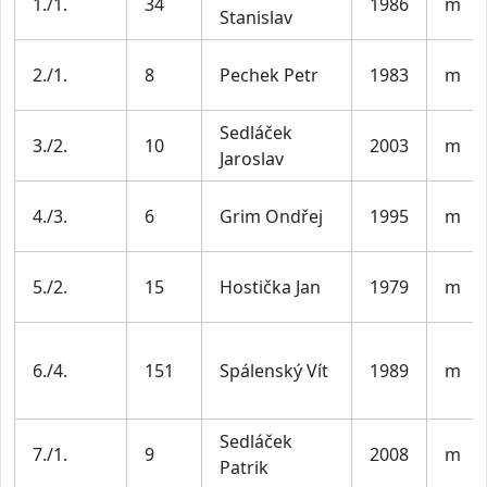
1./1.
34
1986
m
Stanislav
2./1.
8
Pechek Petr
1983
m
Sedláček
3./2.
10
2003
m
Jaroslav
4./3.
6
Grim Ondřej
1995
m
5./2.
15
Hostička Jan
1979
m
6./4.
151
Spálenský Vít
1989
m
Sedláček
7./1.
9
2008
m
Patrik