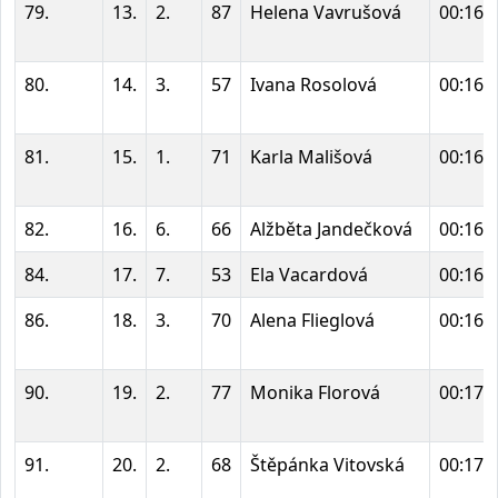
79.
13.
2.
87
Helena Vavrušová
00:16:
80.
14.
3.
57
Ivana Rosolová
00:16:
81.
15.
1.
71
Karla Mališová
00:16:
82.
16.
6.
66
Alžběta Jandečková
00:16:
84.
17.
7.
53
Ela Vacardová
00:16:
86.
18.
3.
70
Alena Flieglová
00:16:
90.
19.
2.
77
Monika Florová
00:17:
91.
20.
2.
68
Štěpánka Vitovská
00:17: