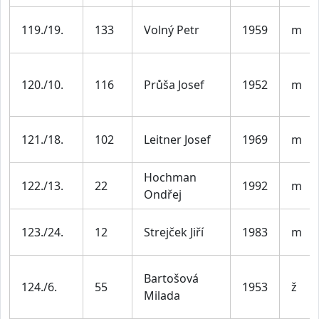
119./19.
133
Volný Petr
1959
m
120./10.
116
Průša Josef
1952
m
121./18.
102
Leitner Josef
1969
m
Hochman
122./13.
22
1992
m
Ondřej
123./24.
12
Strejček Jiří
1983
m
Bartošová
124./6.
55
1953
ž
Milada