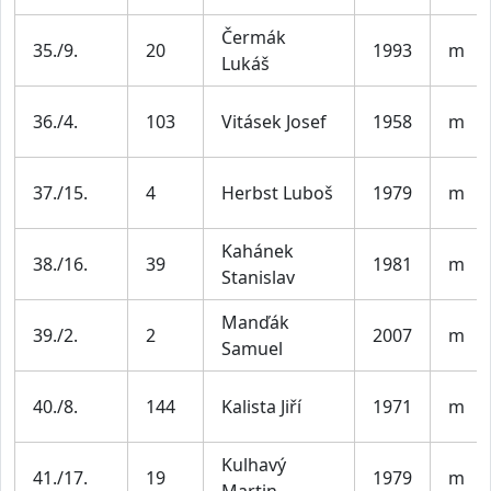
Čermák
35./9.
20
1993
m
Lukáš
36./4.
103
Vitásek Josef
1958
m
37./15.
4
Herbst Luboš
1979
m
Kahánek
38./16.
39
1981
m
Stanislav
Manďák
39./2.
2
2007
m
Samuel
40./8.
144
Kalista Jiří
1971
m
Kulhavý
41./17.
19
1979
m