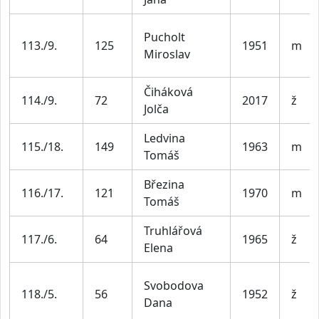
Pucholt
113./9.
125
1951
m
Miroslav
Čiháková
114./9.
72
2017
ž
Jolča
Ledvina
115./18.
149
1963
m
Tomáš
Březina
116./17.
121
1970
m
Tomáš
Truhlářová
117./6.
64
1965
ž
Elena
Svobodova
118./5.
56
1952
ž
Dana