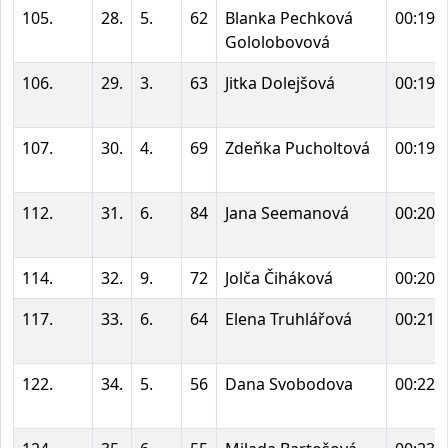
105.
28.
5.
62
Blanka Pechková
00:19:
Gololobovová
106.
29.
3.
63
Jitka Dolejšová
00:19:
107.
30.
4.
69
Zdeňka Pucholtová
00:19:
112.
31.
6.
84
Jana Seemanová
00:20:
114.
32.
9.
72
Jolča Čiháková
00:20:
117.
33.
6.
64
Elena Truhlářová
00:21:
122.
34.
5.
56
Dana Svobodova
00:22: