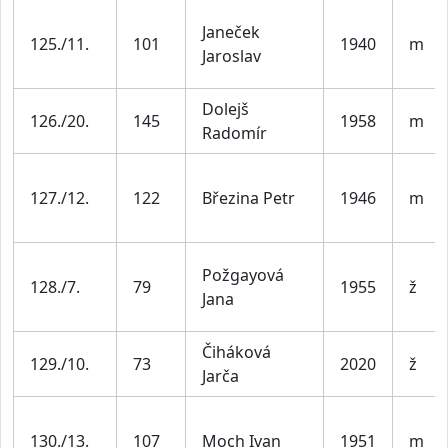
Janeček
125./11.
101
1940
m
Jaroslav
Dolejš
126./20.
145
1958
m
Radomír
127./12.
122
Březina Petr
1946
m
Požgayová
128./7.
79
1955
ž
Jana
Čiháková
129./10.
73
2020
ž
Jarča
130./13.
107
Moch Ivan
1951
m