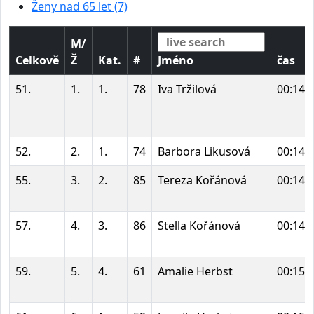
Ženy nad 65 let (7)
M/
Celkově
Ž
Kat.
#
Jméno
čas
51.
1.
1.
78
Iva Tržilová
00:14:
52.
2.
1.
74
Barbora Likusová
00:14:
55.
3.
2.
85
Tereza Kořánová
00:14:
57.
4.
3.
86
Stella Kořánová
00:14:
59.
5.
4.
61
Amalie Herbst
00:15: