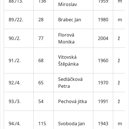
88./13.
136
1959
m
Miroslav
89./22.
28
Brabec Jan
1980
m
Florová
90./2.
77
2004
ž
Monika
Vitovská
91./2.
68
1960
ž
Štěpánka
Sedláčková
92./4.
65
1970
ž
Petra
93./3.
54
Pechová jitka
1991
ž
94./4.
115
Svoboda Jan
1943
m