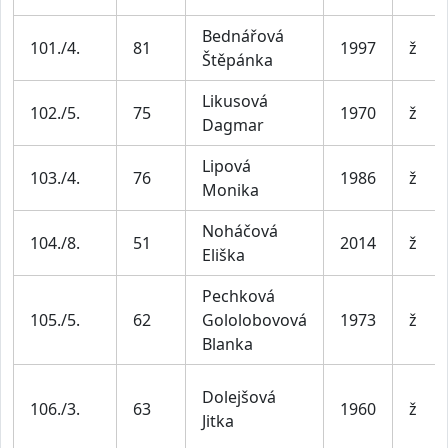
Bednářová
101./4.
81
1997
ž
Štěpánka
Likusová
102./5.
75
1970
ž
Dagmar
Lipová
103./4.
76
1986
ž
Monika
Noháčová
104./8.
51
2014
ž
Eliška
Pechková
105./5.
62
Gololobovová
1973
ž
Blanka
Dolejšová
106./3.
63
1960
ž
Jitka