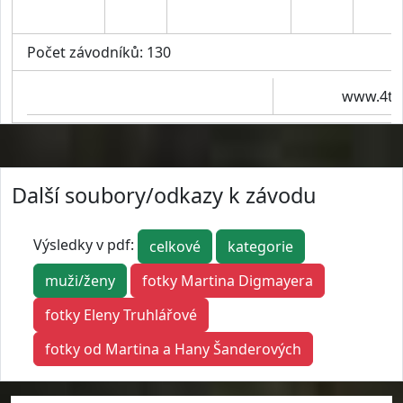
Počet závodníků: 130
www.4ti
Další soubory/odkazy k závodu
Výsledky v pdf:
celkové
kategorie
muži/ženy
fotky Martina Digmayera
fotky Eleny Truhlářové
fotky od Martina a Hany Šanderových