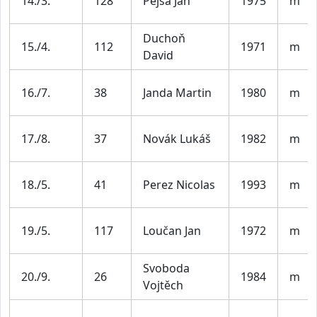
14./3.
128
Pejša Jan
1975
m
Duchoň
15./4.
112
1971
m
David
16./7.
38
Janda Martin
1980
m
17./8.
37
Novák Lukáš
1982
m
18./5.
41
Perez Nicolas
1993
m
19./5.
117
Loučan Jan
1972
m
Svoboda
20./9.
26
1984
m
Vojtěch