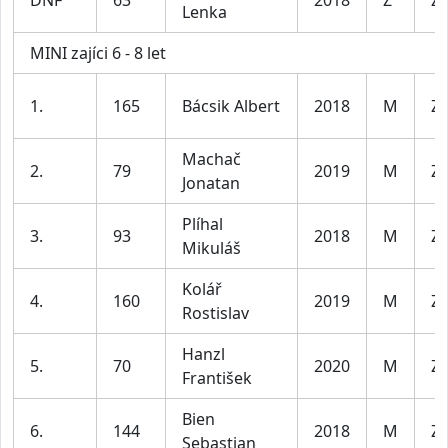
DNF
63
2018
Ž
Za
Lenka
MINI zajíci 6 - 8 let
1.
165
Bácsik Albert
2018
M
Za
Machač
2.
79
2019
M
Za
Jonatan
Plíhal
3.
93
2018
M
Za
Mikuláš
Kolář
4.
160
2019
M
Za
Rostislav
Hanzl
5.
70
2020
M
Za
František
Bien
6.
144
2018
M
Za
Sebastian