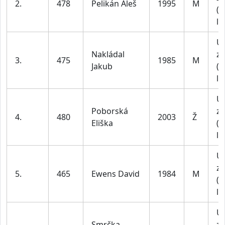
2.
478
Pelikán Aleš
1995
M
(1
le
U
Nakládal
za
3.
475
1985
M
Jakub
(4
le
U
Poborská
za
4.
480
2003
Ž
Eliška
(1
le
U
za
5.
465
Ewens David
1984
M
(4
le
U
Smrčka
za