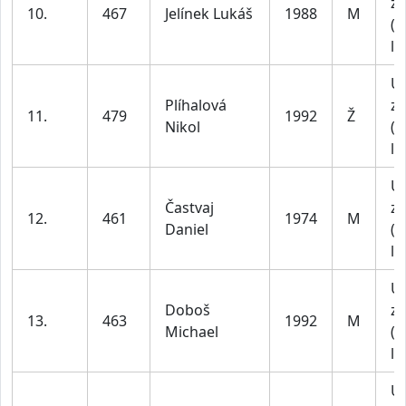
za
10.
467
Jelínek Lukáš
1988
M
(1
le
U
Plíhalová
za
11.
479
1992
Ž
Nikol
(1
le
U
Častvaj
za
12.
461
1974
M
Daniel
(4
le
U
Doboš
za
13.
463
1992
M
Michael
(1
le
U