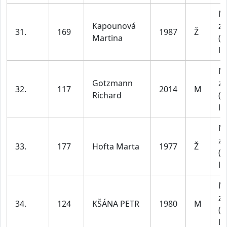
M
Kapounová
za
31.
169
1987
Ž
Martina
(1
le
M
Gotzmann
za
32.
117
2014
M
Richard
(1
le
M
za
33.
177
Hofta Marta
1977
Ž
(4
le
M
za
34.
124
KŠÁNA PETR
1980
M
(4
le