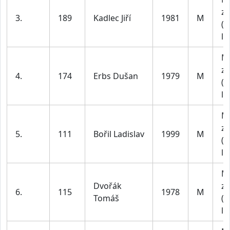
za
3.
189
Kadlec Jiří
1981
M
(4
le
M
za
4.
174
Erbs Dušan
1979
M
(4
le
M
za
5.
111
Bořil Ladislav
1999
M
(1
le
M
Dvořák
za
6.
115
1978
M
Tomáš
(4
le