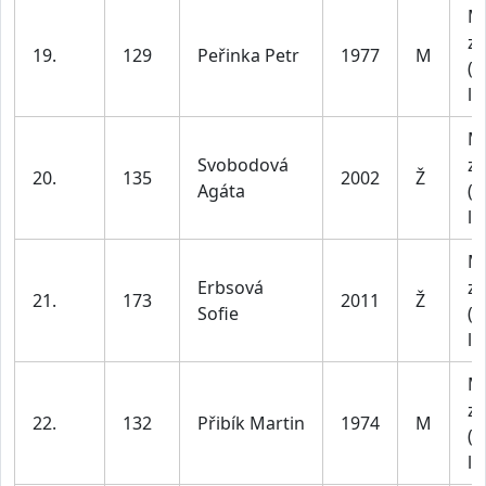
M
za
19.
129
Peřinka Petr
1977
M
(4
le
M
Svobodová
za
20.
135
2002
Ž
Agáta
(1
le
M
Erbsová
za
21.
173
2011
Ž
Sofie
(1
le
M
za
22.
132
Přibík Martin
1974
M
(4
le