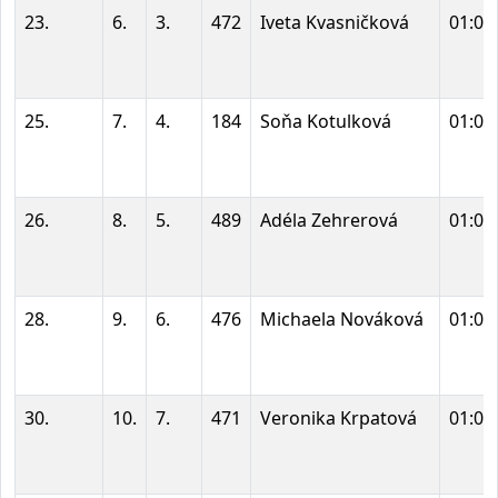
23.
6.
3.
472
Iveta Kvasničková
01:01
25.
7.
4.
184
Soňa Kotulková
01:02
26.
8.
5.
489
Adéla Zehrerová
01:02
28.
9.
6.
476
Michaela Nováková
01:02
30.
10.
7.
471
Veronika Krpatová
01:03