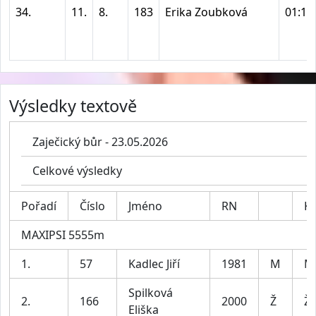
34.
11.
8.
183
Erika Zoubková
01:10
Výsledky textově
Zaječický bůr - 23.05.2026
Celkové výsledky
Pořadí
Číslo
Jméno
RN
Ka
MAXIPSI 5555m
1.
57
Kadlec Jiří
1981
M
M
Spilková
2.
166
2000
Ž
Ž
Eliška