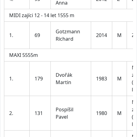
Anna
MIDI zajíci 12 - 14 let 1555 m
Gotzmann
1.
69
2014
M
Za
Richard
MAXI 5555m
M
Dvořák
za
1.
179
1983
M
Martin
(4
le
M
Pospíšil
za
2.
131
1980
M
Pavel
(4
le
M