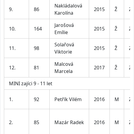
Nakládalová
9.
86
2015
Ž
Za
Karolína
Jarošová
10.
164
2015
Ž
Za
Emílie
Solařová
11.
98
2015
Ž
Za
Viktorie
Malcová
12.
81
2017
Ž
Za
Marcela
MINI zajíci 9 - 11 let
1.
92
Petřík Vilém
2016
M
Za
2.
85
Mazár Radek
2016
M
Za