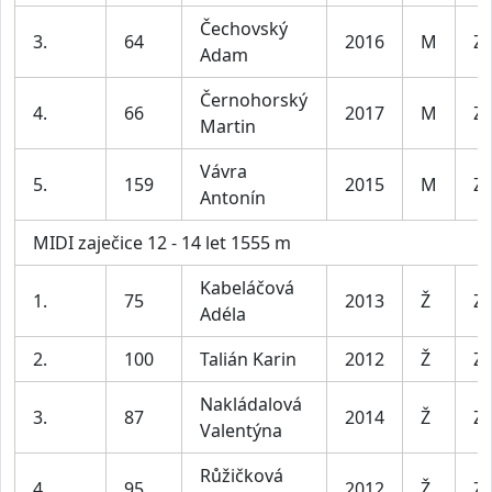
Čechovský
3.
64
2016
M
Za
Adam
Černohorský
4.
66
2017
M
Za
Martin
Vávra
5.
159
2015
M
Za
Antonín
MIDI zaječice 12 - 14 let 1555 m
Kabeláčová
1.
75
2013
Ž
Za
Adéla
2.
100
Talián Karin
2012
Ž
Za
Nakládalová
3.
87
2014
Ž
Za
Valentýna
Růžičková
4.
95
2012
Ž
Za