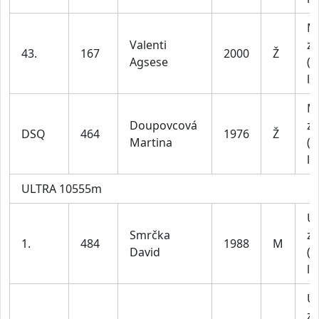
M
Valenti
za
43.
167
2000
Ž
Agsese
(1
le
M
Doupovcová
za
DSQ
464
1976
Ž
Martina
(4
le
ULTRA 10555m
U
Smrčka
za
1.
484
1988
M
David
(1
le
U
za