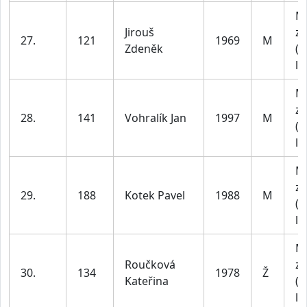
M
Jirouš
za
27.
121
1969
M
Zdeněk
(4
le
M
za
28.
141
Vohralík Jan
1997
M
(1
le
M
za
29.
188
Kotek Pavel
1988
M
(1
le
M
Roučková
za
30.
134
1978
Ž
Kateřina
(4
le