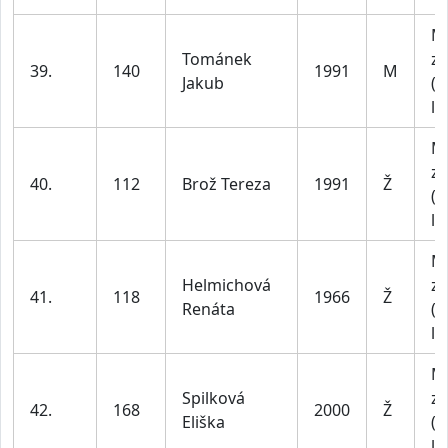
M
Tománek
za
39.
140
1991
M
Jakub
(1
le
M
za
40.
112
Brož Tereza
1991
Ž
(1
le
M
Helmichová
za
41.
118
1966
Ž
Renáta
(4
le
M
Spilková
za
42.
168
2000
Ž
Eliška
(1
le