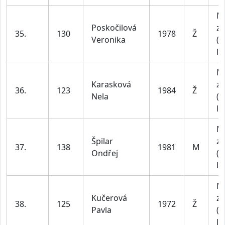
M
Poskočilová
za
35.
130
1978
Ž
Veronika
(4
le
M
Karasková
za
36.
123
1984
Ž
Nela
(4
le
M
Špilar
za
37.
138
1981
M
Ondřej
(4
le
M
Kučerová
za
38.
125
1972
Ž
Pavla
(4
le