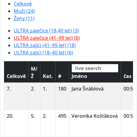
Celkové
Muži (24)
Ženy (11)
ULTRA zaječice (18-40 let) (3)
ULTRA zaječice (41–99 let) (8)
ULTRA zajíci (41–99 let) (18)
ULTRA zajíci (18–40 let) (6)
M/
Celkově
Ž
Kat.
#
Jméno
čas
7.
2.
1.
180
Jana Šnáblová
00:50
20.
5.
2.
495
Veronika Košťáková
00:58