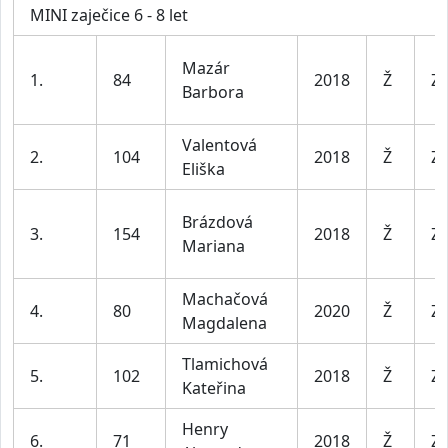
MINI zaječice 6 - 8 let
Mazár
1.
84
2018
Ž
Za
Barbora
Valentová
2.
104
2018
Ž
Za
Eliška
Brázdová
3.
154
2018
Ž
Za
Mariana
Machačová
4.
80
2020
Ž
Za
Magdalena
Tlamichová
5.
102
2018
Ž
Za
Kateřina
Henry
6.
71
2018
Ž
Za