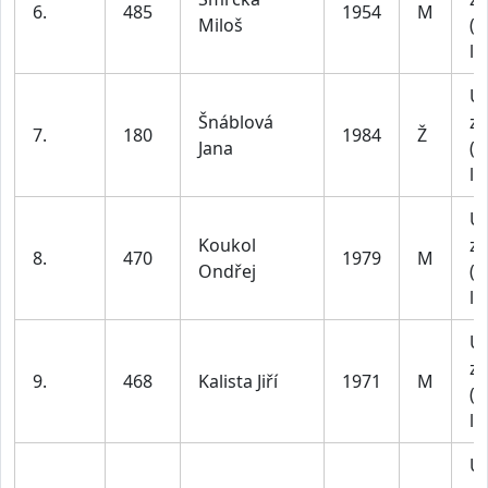
6.
485
1954
M
Miloš
(4
le
U
Šnáblová
za
7.
180
1984
Ž
Jana
(4
le
U
Koukol
za
8.
470
1979
M
Ondřej
(4
le
U
za
9.
468
Kalista Jiří
1971
M
(4
le
U