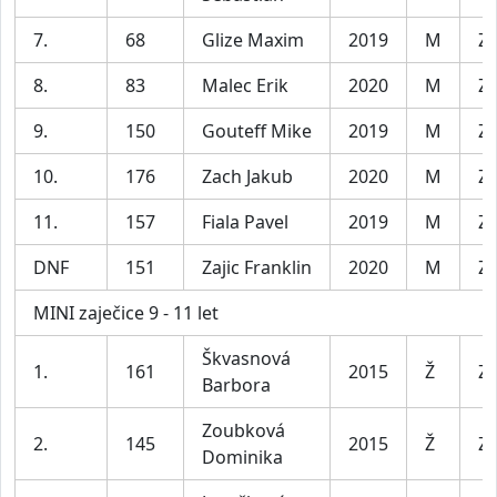
7.
68
Glize Maxim
2019
M
Za
8.
83
Malec Erik
2020
M
Za
9.
150
Gouteff Mike
2019
M
Za
10.
176
Zach Jakub
2020
M
Za
11.
157
Fiala Pavel
2019
M
Za
DNF
151
Zajic Franklin
2020
M
Za
MINI zaječice 9 - 11 let
Škvasnová
1.
161
2015
Ž
Za
Barbora
Zoubková
2.
145
2015
Ž
Za
Dominika