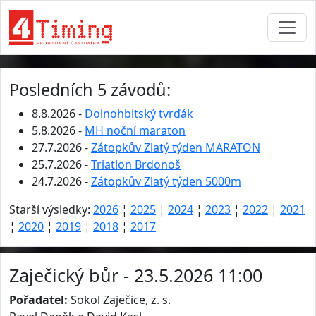
Posledních 5 závodů:
8.8.2026 -
Dolnohbitský tvrďák
5.8.2026 -
MH noční maraton
27.7.2026 -
Zátopkův Zlatý týden MARATON
25.7.2026 -
Triatlon Brdonoš
24.7.2026 -
Zátopkův Zlatý týden 5000m
Starší výsledky:
2026
¦
2025
¦
2024
¦
2023
¦
2022
¦
2021
¦
2020
¦
2019
¦
2018
¦
2017
Zaječický bůr - 23.5.2026 11:00
Pořadatel:
Sokol Zaječice, z. s.