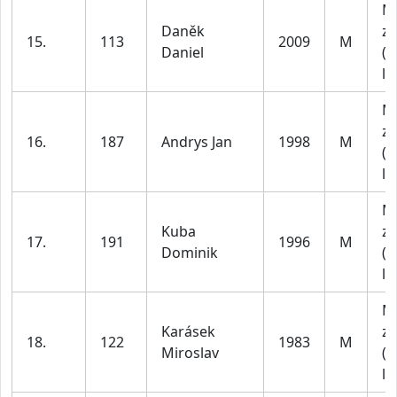
M
Daněk
za
15.
113
2009
M
Daniel
(1
le
M
za
16.
187
Andrys Jan
1998
M
(1
le
M
Kuba
za
17.
191
1996
M
Dominik
(1
le
M
Karásek
za
18.
122
1983
M
Miroslav
(4
le