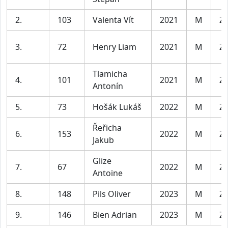
2.
103
Valenta Vít
2021
M
Za
3.
72
Henry Liam
2021
M
Za
Tlamicha
4.
101
2021
M
Za
Antonín
5.
73
Hošák Lukáš
2022
M
Za
Řeřicha
6.
153
2022
M
Za
Jakub
Glize
7.
67
2022
M
Za
Antoine
8.
148
Pils Oliver
2023
M
Za
9.
146
Bien Adrian
2023
M
Za