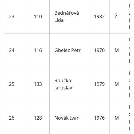
M
Bednářová
za
23.
110
1982
Ž
Lída
(4
le
M
za
24.
116
Gbelec Petr
1970
M
(4
le
M
Roučka
za
25.
133
1979
M
Jaroslav
(4
le
M
za
26.
128
Novák Ivan
1976
M
(4
le