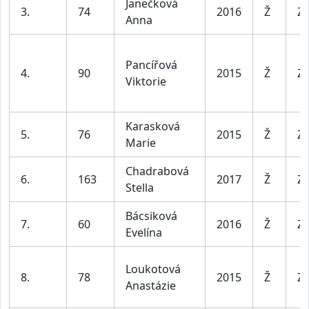
Janečková
3.
74
2016
Ž
Za
Anna
Pancířová
4.
90
2015
Ž
Za
Viktorie
Karasková
5.
76
2015
Ž
Za
Marie
Chadrabová
6.
163
2017
Ž
Za
Stella
Bácsiková
7.
60
2016
Ž
Za
Evelína
Loukotová
8.
78
2015
Ž
Za
Anastázie