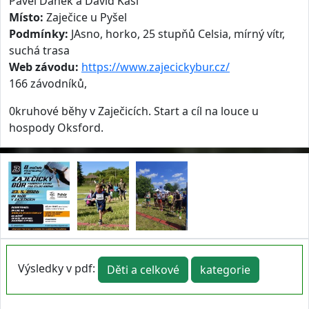
Pavel Daněk a David Kasl
Místo:
Zaječice u Pyšel
Podmínky:
JAsno, horko, 25 stupňů Celsia, mírný vítr,
suchá trasa
Web závodu:
https://www.zajecickybur.cz/
166 závodníků,
0kruhové běhy v Zaječicích. Start a cíl na louce u
hospody Oksford.
Výsledky v pdf:
Děti a celkové
kategorie