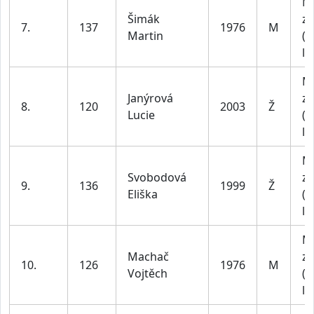
M
Šimák
za
7.
137
1976
M
Martin
(4
le
M
Janýrová
za
8.
120
2003
Ž
Lucie
(1
le
M
Svobodová
za
9.
136
1999
Ž
Eliška
(1
le
M
Machač
za
10.
126
1976
M
Vojtěch
(4
le