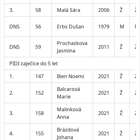
3.
58
Malá Sára
2006
Ž
Ž
DNS
56
Erbs Dušan
1979
M
M
Prochazkova
DNS
59
2011
Ž
Ž
Jasmina
PIDI zaječice do 5 let
1.
147
Bien Noemi
2021
Ž
Za
Balcarová
2.
152
2021
Ž
Za
Marie
Malinková
3.
158
2021
Ž
Za
Anna
Brázdová
4.
155
2021
Ž
Za
Johana