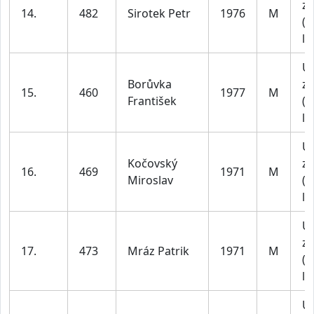
za
14.
482
Sirotek Petr
1976
M
(4
le
U
Borůvka
za
15.
460
1977
M
František
(4
le
U
Kočovský
za
16.
469
1971
M
Miroslav
(4
le
U
za
17.
473
Mráz Patrik
1971
M
(4
le
U