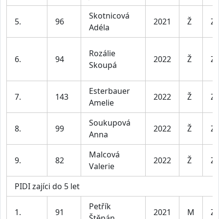
Skotnicová
5.
96
2021
Ž
Za
Adéla
Rozálie
6.
94
2022
Ž
Za
Skoupá
Esterbauer
7.
143
2022
Ž
Za
Amelie
Soukupová
8.
99
2022
Ž
Za
Anna
Malcová
9.
82
2022
Ž
Za
Valerie
PIDI zajíci do 5 let
Petřík
1.
91
2021
M
Za
Štěpán