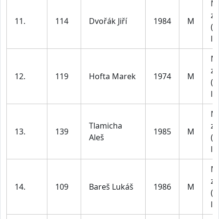
M
za
11.
114
Dvořák Jiří
1984
M
(4
le
M
za
12.
119
Hofta Marek
1974
M
(4
le
M
Tlamicha
za
13.
139
1985
M
Aleš
(4
le
M
za
14.
109
Bareš Lukáš
1986
M
(1
le