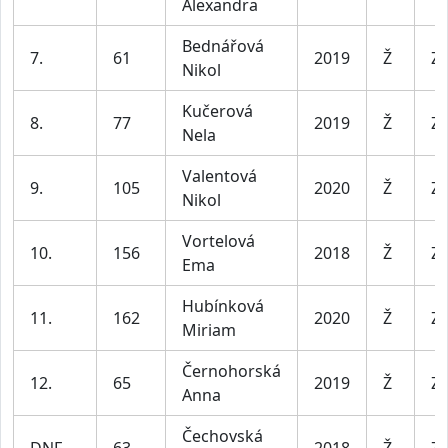
Alexandra
Bednářová
7.
61
2019
Ž
Za
Nikol
Kučerová
8.
77
2019
Ž
Za
Nela
Valentová
9.
105
2020
Ž
Za
Nikol
Vortelová
10.
156
2018
Ž
Za
Ema
Hubínková
11.
162
2020
Ž
Za
Miriam
Černohorská
12.
65
2019
Ž
Za
Anna
Čechovská