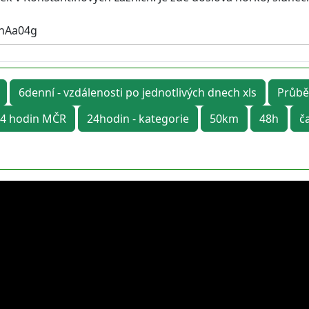
rhAa04g
6denní - vzdálenosti po jednotlivých dnech xls
Průbě
4 hodin MČR
24hodin - kategorie
50km
48h
č