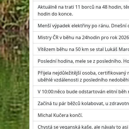
Aktuálně na trati 11 borců na 48 hodin, t
hodin do konce.
Menší výpadek elektřiny po ránu. Dnešní
Mistry ČR v běhu na 24hodin pro rok 202
Vítězem běhu na 50 km se stal Lukáš Mar
Poslední hodina, mele se z posledního. Ho
Přijela nejdůležitější osoba, certifikovan
uběhlé vzdálenosti z posledního nedoběh
V 10:00:něco bude odstartován elitní běh 
Začíná tu pár běžců kolabovat, u zdravot
Michal Kučera končí.
Chystá se veganská kaše, ale návaly to asi