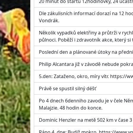
20 minut do startu 12hodinovky, 24 účast
Dle zákulisních informací dorazí na 12 hod
Vondrák.
Několik vypadků elektřiny a průtrži v rych
půlnoci. Poběží i zdravotník akce, který si
Poslední den a plánované útoky na předn
Philip Alcantara již v závodě nebude pokr
5.den: Zataženo, okro, míry vítr. https
Právě se spustil silný déšť
Po 4 dnech 6denniho zavodu je v čele Něm
Malajzie. 48 hodin do konce.
Dominic Henzler na metě 502 km v čase 3 
Ráno 4. dne: Budiž mokro. https://www.