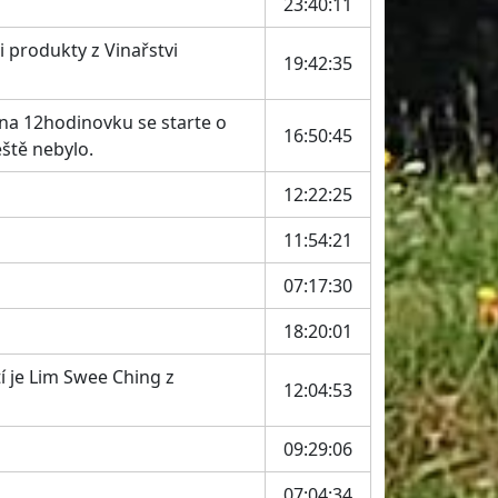
23:40:11
i produkty z Vinařstvi
19:42:35
a na 12hodinovku se starte o
16:50:45
eště nebylo.
12:22:25
11:54:21
07:17:30
18:20:01
í je Lim Swee Ching z
12:04:53
09:29:06
07:04:34