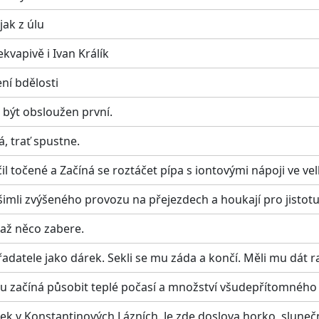
jak z úlu
kvapivě i Ivan Králík
ní bdělosti
á být obsloužen první.
á, trať spustne.
čil točené a Začíná se roztáčet pípa s iontovými nápoji ve ve
všimli zvýšeného provozu na přejezdech a houkají pro jisto
 až něco zabere.
adatele jako dárek. Sekli se mu záda a končí. Měli mu dát ra
u začíná působit teplé počasí a množství všudepřítomného 
tek v Konstantinových Lázních. Je zde doslova horko, slunečn