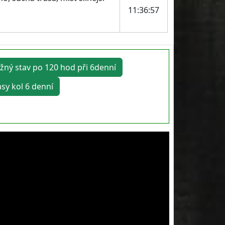
11:36:57
žný stav po 120 hod při 6denní
asy kol 6 denní