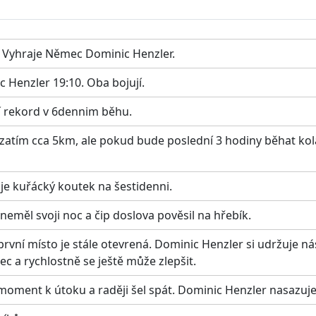
. Vyhraje Němec Dominic Henzler.
 Henzler 19:10. Oba bojují.
í rekord v 6dennim běhu.
 zatím cca 5km, ale pokud bude poslední 3 hodiny běhat kola
je kuřácký koutek na šestidenni.
měl svoji noc a čip doslova pověsil na hřebík.
 první místo je stále otevrená. Dominic Henzler si udržuje 
c a rychlostně se ještě může zlepšit.
oment k útoku a raději šel spát. Dominic Henzler nasazuje