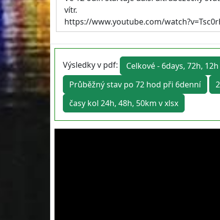
vítr.
https://www.youtube.com/watch?v=Tsc0
Výsledky v pdf:
Celkové - 6days, 72h, 12h
Průběžný stav po 72 hod při 6denní
2
časy kol 24h, 48h, 50km v xlsx