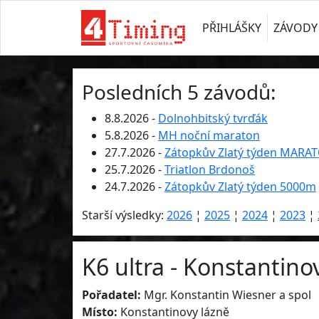
PŘIHLÁŠKY
ZÁVODY
Posledních 5 závodů:
8.8.2026 -
Dolnohbitský tvrďák
5.8.2026 -
MH noční maraton
27.7.2026 -
Zátopkův Zlatý týden MARA
25.7.2026 -
Triatlon Brdonoš
24.7.2026 -
Zátopkův Zlatý týden 5000m
Starší výsledky:
2026
¦
2025
¦
2024
¦
2023
¦
K6 ultra - Konstantinov
Pořadatel:
Mgr. Konstantin Wiesner a spol
Místo:
Konstantinovy lázně