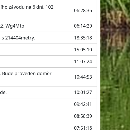
ního závodu na 6 dní. 102
06:28:36
tktZ_Wg4Mto
06:14:29
 s 214404metry.
18:35:18
15:05:10
11:07:24
kem. Bude proveden doměr
10:44:53
ude.
10:01:27
09:42:41
08:58:39
07:51:16