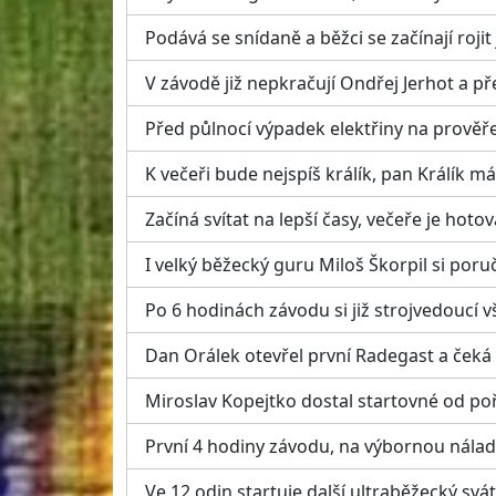
Podává se snídaně a běžci se začínají rojit 
V závodě již nepkračují Ondřej Jerhot a pře
Před půlnocí výpadek elektřiny na prověře
K večeři bude nejspíš králík, pan Králík m
Začíná svítat na lepší časy, večeře je hotov
I velký běžecký guru Miloš Škorpil si poru
Po 6 hodinách závodu si již strojvedoucí 
Dan Orálek otevřel první Radegast a čeká
Miroslav Kopejtko dostal startovné od poř
První 4 hodiny závodu, na výbornou nálad
Ve 12 odin startuje další ultraběžecký svá