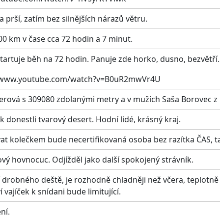
a prší, zatím bez silnějších nárazů větru.
0 km v čase cca 72 hodin a 7 minut.
tartuje běh na 72 hodin. Panuje zde horko, dusno, bezvětří.
s://www.youtube.com/watch?v=B0uR2mwVr4U
erová s 309080 zdolanými metry a v mužích Saša Borovec z
donestli tvarový desert. Hodní lidé, krásný kraj.
 kolečkem bude necertifikovaná osoba bez razítka ČAS, ta
ový hovnocuc. Odjížděl jako další spokojený strávník.
í drobného deště, je rozhodně chladněji než včera, teplotně 
ajíček k snídani bude limitující.
ní.