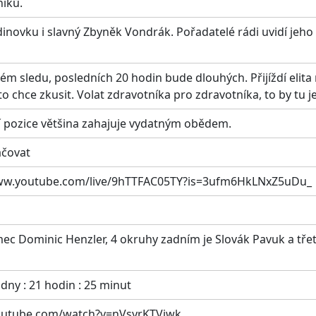
níků.
inovku i slavný Zbyněk Vondrák. Pořadatelé rádi uvidí jeho 
lém sledu, posledních 20 hodin bude dlouhých. Přijíždí elit
 to chce zkusit. Volat zdravotníka pro zdravotníka, to by tu j
í pozice většina zahajuje vydatným obědem.
ačovat
://www.youtube.com/live/9hTTFAC05TY?is=3ufm6HkLNxZ5uDu_
ec Dominic Henzler, 4 okruhy zadním je Slovák Pavuk a třet
dny : 21 hodin : 25 minut
youtube.com/watch?v=nVsyrKTViwk