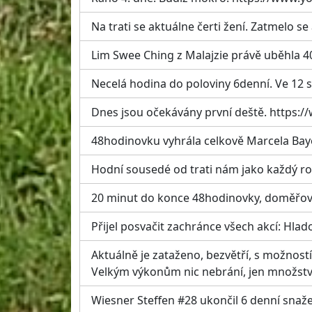
Na trati se aktuálne čerti žení. Zatmelo se 
Lim Swee Ching z Malajzie právě uběhla 40
Necelá hodina do poloviny 6denní. Ve 12 s
Dnes jsou očekávány první deště. http
48hodinovku vyhrála celkově Marcela Bay
Hodní sousedé od trati nám jako každý rok 
20 minut do konce 48hodinovky, doměřovat
Přijel posvačit zachránce všech akcí: Hlad
Aktuálně je zataženo, bezvětří, s možnost
Velkým výkonům nic nebrání, jen množství v
Wiesner Steffen #28 ukončil 6 denní snaže