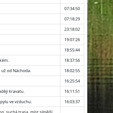
07:34:50
07:18:29
23:18:02
19:07:26
18:55:44
lkém.
18:37:56
tu už od Náchoda.
18:02:55
16:25:54
ději kravatu.
16:11:51
pylu ve vzduchu.
16:03:37
o, suchá trasa, míst silnější