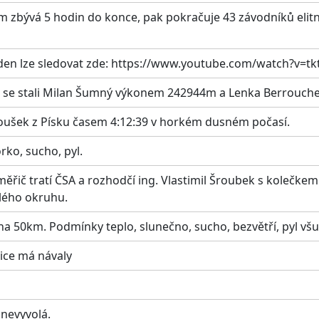
ěm zbývá 5 hodin do konce, pak pokračuje 43 závodníků elit
 den lze sledovat zde: https://www.youtube.com/watch?v=
6 se stali Milan Šumný výkonem 242944m a Lenka Berrouche
oušek z Písku časem 4:12:39 v horkém dusném počasí.
rko, sucho, pyl.
ý měřič tratí ČSA a rozhodčí ing. Vlastimil Šroubek s koleč
lého okruhu.
na 50km. Podmínky teplo, slunečno, sucho, bezvětří, pyl vš
nice má návaly
 nevyvolá.