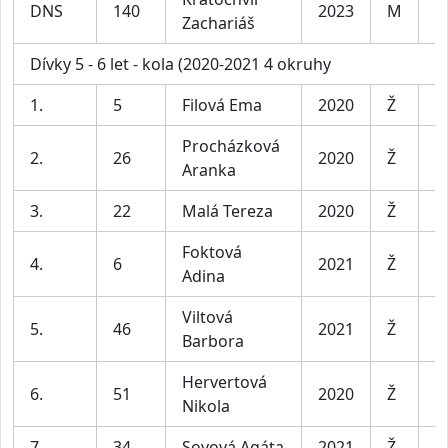
DNS
140
2023
M
C
Zachariáš
Dívky 5 - 6 let - kola (2020-2021 4 okruhy
1.
5
Filová Ema
2020
Ž
D
Procházková
2.
26
2020
Ž
D
Aranka
3.
22
Malá Tereza
2020
Ž
D
Foktová
4.
6
2021
Ž
D
Adina
Viltová
5.
46
2021
Ž
D
Barbora
Hervertová
6.
51
2020
Ž
D
Nikola
7.
34
Sovová Agáta
2021
Ž
D