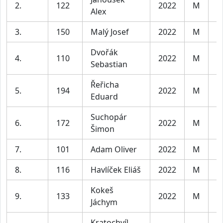
2.
122
2022
M
C
Alex
3.
150
Malý Josef
2022
M
C
Dvořák
4.
110
2022
M
C
Sebastian
Řeřicha
5.
194
2022
M
C
Eduard
Suchopár
6.
172
2022
M
C
Šimon
7.
101
Adam Oliver
2022
M
C
8.
116
Havlíček Eliáš
2022
M
C
Kokeš
9.
133
2022
M
C
Jáchym
Kratochvíl