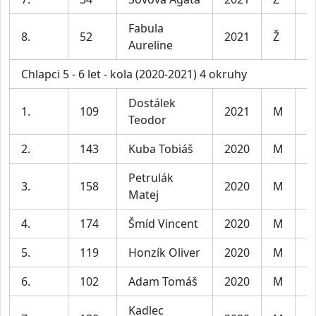
Fabula
8.
52
2021
Ž
D
Aureline
Chlapci 5 - 6 let - kola (2020-2021) 4 okruhy
Dostálek
1.
109
2021
M
C
Teodor
2.
143
Kuba Tobiáš
2020
M
C
Petrulák
3.
158
2020
M
C
Matej
4.
174
Šmíd Vincent
2020
M
C
5.
119
Honzík Oliver
2020
M
C
6.
102
Adam Tomáš
2020
M
C
Kadlec