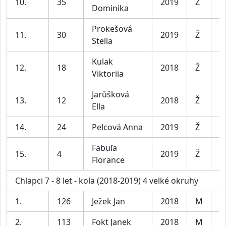
10.
35
2019
Ž
D
Dominika
Prokešová
11.
30
2019
Ž
D
Stella
Kulak
12.
18
2018
Ž
D
Viktoriia
Jarůšková
13.
12
2018
Ž
D
Ella
14.
24
Pelcová Anna
2019
Ž
D
Fabuľa
15.
4
2019
Ž
D
Florance
Chlapci 7 - 8 let - kola (2018-2019) 4 velké okruhy
1.
126
Ježek Jan
2018
M
C
2.
113
Fokt Janek
2018
M
C