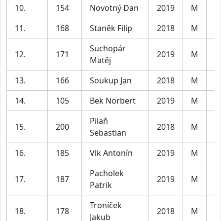
10.
154
Novotný Dan
2019
M
C
11.
168
Staněk Filip
2018
M
C
Suchopár
12.
171
2019
M
C
Matěj
13.
166
Soukup Jan
2018
M
C
14.
105
Bek Norbert
2019
M
C
Pilaň
15.
200
2018
M
C
Sebastian
16.
185
Vlk Antonín
2019
M
C
Pacholek
17.
187
2019
M
C
Patrik
Troníček
18.
178
2018
M
C
Jakub