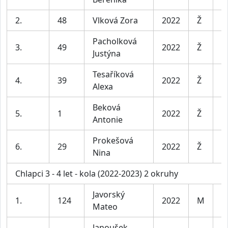
2.
48
Vlková Zora
2022
Ž
D
Pacholková
3.
49
2022
Ž
D
Justýna
Tesaříková
4.
39
2022
Ž
D
Alexa
Beková
5.
1
2022
Ž
D
Antonie
Prokešová
6.
29
2022
Ž
D
Nina
Chlapci 3 - 4 let - kola (2022-2023) 2 okruhy
Javorský
1.
124
2022
M
C
Mateo
Janoušek