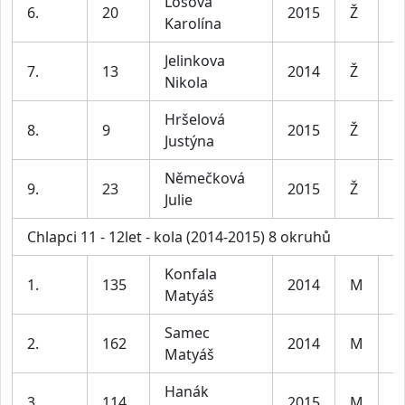
Losová
6.
20
2015
Ž
D
Karolína
Jelinkova
7.
13
2014
Ž
D
Nikola
Hršelová
8.
9
2015
Ž
D
Justýna
Němečková
9.
23
2015
Ž
D
Julie
Chlapci 11 - 12let - kola (2014-2015) 8 okruhů
Konfala
1.
135
2014
M
C
Matyáš
Samec
2.
162
2014
M
C
Matyáš
Hanák
3.
114
2015
M
C