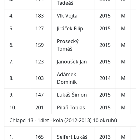
Tadeáš
4.
183
Vlk Vojta
2015
M
C
5.
127
Jiráček Filip
2015
M
C
Prosecký
6.
159
2015
M
C
Tomáš
7.
123
Janoušek Jan
2015
M
C
Adámek
8.
103
2014
M
C
Dominik
9.
147
Lukáš Šimon
2015
M
C
10.
201
Pilaň Tobias
2015
M
C
Chlapci 13 - 14let - kola (2012-2013) 10 okruhů
1.
165
Seifert Lukáš
2013
M
C