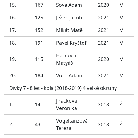
15.
167
Sova Adam
2020
M
C
16.
125
Ježek Jakub
2021
M
C
17.
152
Mikát Matěj
2021
M
C
18.
191
Pavel Kryštof
2021
M
C
Harnoch
19.
115
2020
M
C
Matyáš
20.
184
Voltr Adam
2021
M
C
Dívky 7 - 8 let - kola (2018-2019) 4 velké okruhy
Jiráčková
1.
14
2018
Ž
D
Veronika
Vogeltanzová
2.
43
2018
Ž
D
Tereza