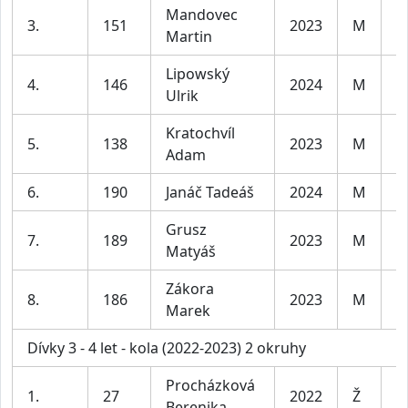
Mandovec
3.
151
2023
M
C
Martin
Lipowský
4.
146
2024
M
C
Ulrik
Kratochvíl
5.
138
2023
M
C
Adam
6.
190
Janáč Tadeáš
2024
M
C
Grusz
7.
189
2023
M
C
Matyáš
Zákora
8.
186
2023
M
C
Marek
Dívky 3 - 4 let - kola (2022-2023) 2 okruhy
Procházková
1.
27
2022
Ž
D
Berenika