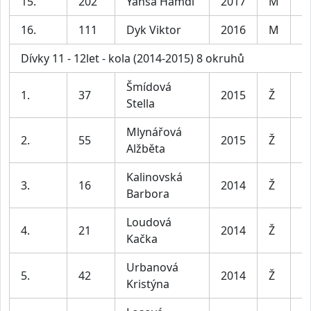
15.
202
Yahsa Hamdi
2017
M
C
16.
111
Dyk Viktor
2016
M
C
Dívky 11 - 12let - kola (2014-2015) 8 okruhů
Šmídová
1.
37
2015
Ž
D
Stella
Mlynářová
2.
55
2015
Ž
D
Alžběta
Kalinovská
3.
16
2014
Ž
D
Barbora
Loudová
4.
21
2014
Ž
D
Kačka
Urbanová
5.
42
2014
Ž
D
Kristýna