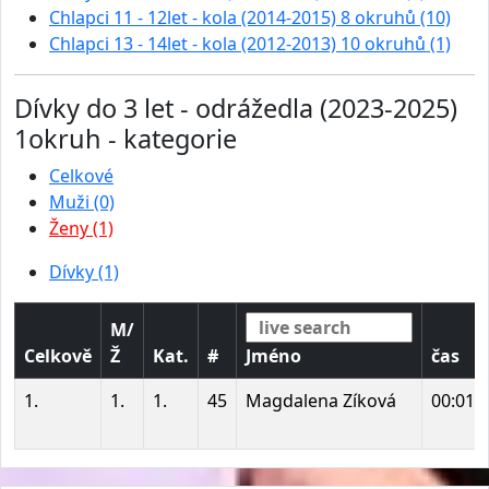
Chlapci 11 - 12let - kola (2014-2015) 8 okruhů (10)
Chlapci 13 - 14let - kola (2012-2013) 10 okruhů (1)
Dívky do 3 let - odrážedla (2023-2025)
1okruh - kategorie
Celkové
Muži (0)
Ženy (1)
Dívky (1)
M/
Celkově
Ž
Kat.
#
Jméno
čas
1.
1.
1.
45
Magdalena Zíková
00:01: