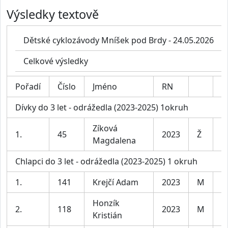
Výsledky textově
Dětské cyklozávody Mníšek pod Brdy - 24.05.2026
Celkové výsledky
Pořadí
Číslo
Jméno
RN
K
Dívky do 3 let - odrážedla (2023-2025) 1okruh
Zíková
1.
45
2023
Ž
D
Magdalena
Chlapci do 3 let - odrážedla (2023-2025) 1 okruh
1.
141
Krejčí Adam
2023
M
C
Honzík
2.
118
2023
M
C
Kristián