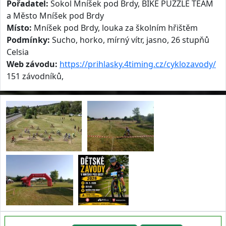
Pořadatel:
Sokol Mníšek pod Brdy, BIKE PUZZLE TEAM
a Město Mníšek pod Brdy
Místo:
Mníšek pod Brdy, louka za školním hřištěm
Podmínky:
Sucho, horko, mírný vítr, jasno, 26 stupňů
Celsia
Web závodu:
https://prihlasky.4timing.cz/cyklozavody/
151 závodníků,