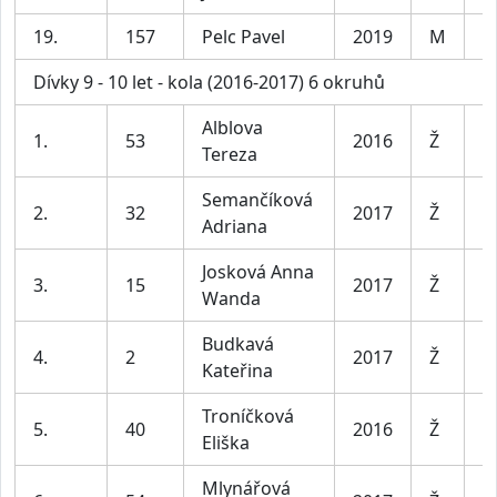
19.
157
Pelc Pavel
2019
M
C
Dívky 9 - 10 let - kola (2016-2017) 6 okruhů
Alblova
1.
53
2016
Ž
D
Tereza
Semančíková
2.
32
2017
Ž
D
Adriana
Josková Anna
3.
15
2017
Ž
D
Wanda
Budkavá
4.
2
2017
Ž
D
Kateřina
Troníčková
5.
40
2016
Ž
D
Eliška
Mlynářová