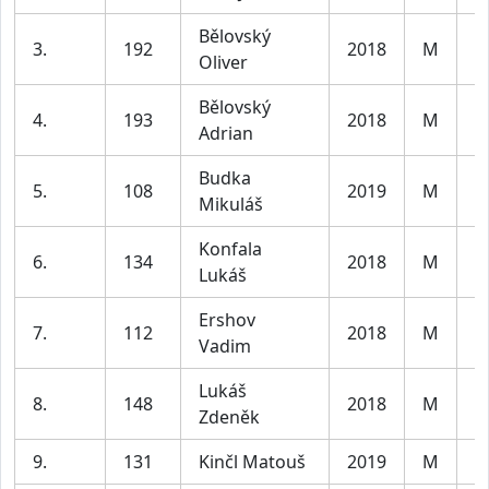
Bělovský
3.
192
2018
M
C
Oliver
Bělovský
4.
193
2018
M
C
Adrian
Budka
5.
108
2019
M
C
Mikuláš
Konfala
6.
134
2018
M
C
Lukáš
Ershov
7.
112
2018
M
C
Vadim
Lukáš
8.
148
2018
M
C
Zdeněk
9.
131
Kinčl Matouš
2019
M
C