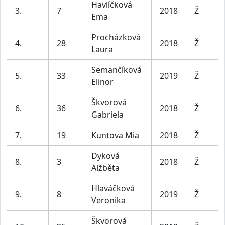
Havlíčková
3.
7
2018
Ž
D
Ema
Procházková
4.
28
2018
Ž
D
Laura
Semančíková
5.
33
2019
Ž
D
Elinor
Škvorová
6.
36
2018
Ž
D
Gabriela
7.
19
Kuntova Mia
2018
Ž
D
Dyková
8.
3
2018
Ž
D
Alžběta
Hlaváčková
9.
8
2019
Ž
D
Veronika
Škvorová