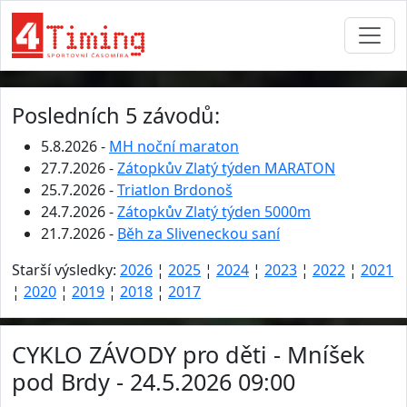
Posledních 5 závodů:
5.8.2026 -
MH noční maraton
27.7.2026 -
Zátopkův Zlatý týden MARATON
25.7.2026 -
Triatlon Brdonoš
24.7.2026 -
Zátopkův Zlatý týden 5000m
21.7.2026 -
Běh za Sliveneckou saní
Starší výsledky:
2026
¦
2025
¦
2024
¦
2023
¦
2022
¦
2021
¦
2020
¦
2019
¦
2018
¦
2017
CYKLO ZÁVODY pro děti - Mníšek
pod Brdy - 24.5.2026 09:00