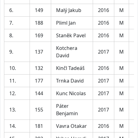
6.
149
Malý Jakub
2016
M
C
7.
188
Pliml Jan
2016
M
C
8.
169
Staněk Pavel
2016
M
C
Kotchera
9.
137
2017
M
C
David
10.
132
Kinčl Tadeáš
2016
M
C
11.
177
Trnka David
2017
M
C
12.
144
Kunc Nicolas
2017
M
C
Páter
13.
155
2017
M
C
Benjamin
14.
181
Vavra Otakar
2016
M
C