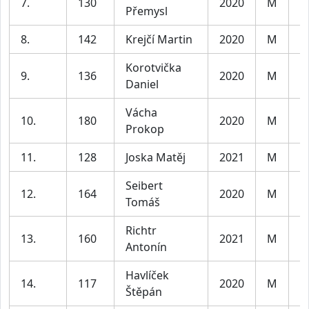
7.
130
2020
M
C
Přemysl
8.
142
Krejčí Martin
2020
M
C
Korotvička
9.
136
2020
M
C
Daniel
Vácha
10.
180
2020
M
C
Prokop
11.
128
Joska Matěj
2021
M
C
Seibert
12.
164
2020
M
C
Tomáš
Richtr
13.
160
2021
M
C
Antonín
Havlíček
14.
117
2020
M
C
Štěpán