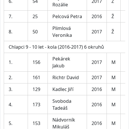
6.
54
2017
Ž
D
Rozálie
7.
25
Pelcová Petra
2016
Ž
D
Plimlová
8.
50
2017
Ž
D
Veronika
Chlapci 9 - 10 let - kola (2016-2017) 6 okruhů
Pekárek
1.
156
2017
M
C
Jakub
2.
161
Richtr David
2017
M
C
3.
129
Kadlec Jiří
2016
M
C
Svoboda
4.
173
2016
M
C
Tadeáš
Nádvorník
5.
153
2016
M
C
Mikuláš