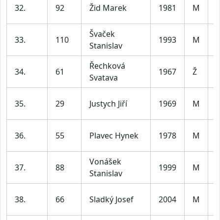
32.
92
Žid Marek
1981
M
4
Švaček
33.
110
1993
M
Stanislav
3
Řechková
34.
61
1967
Ž
Svatava
6
35.
29
Justych Jiří
1969
M
5
36.
55
Plavec Hynek
1978
M
4
Vonášek
37.
88
1999
M
Stanislav
3
38.
66
Sladký Josef
2004
M
3