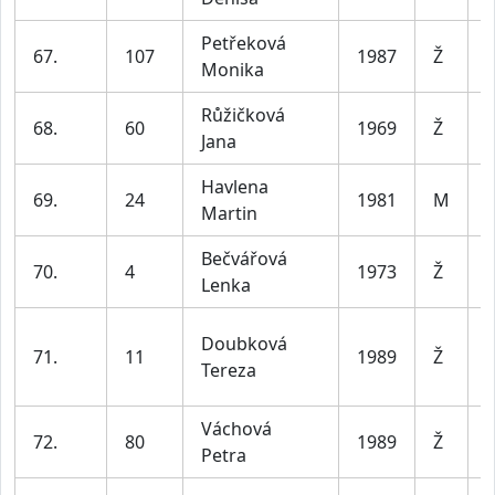
Petřeková
67.
107
1987
Ž
Monika
4
Růžičková
68.
60
1969
Ž
Jana
6
Havlena
69.
24
1981
M
Martin
4
Bečvářová
70.
4
1973
Ž
Lenka
5
Doubková
71.
11
1989
Ž
Tereza
4
Váchová
72.
80
1989
Ž
Petra
4