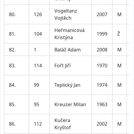
Vogeltanz
80.
126
2007
M
j
Vojtěch
Heřmanicová
81.
104
1999
Ž
Kristýna
3
82.
1
Baláž Adam
2008
M
j
83.
114
Fořt Jiří
1970
M
5
84.
99
Teplický Jan
1974
M
5
85.
95
Kreuzer Milan
1963
M
6
Kučera
86.
112
2002
M
Kryštof
3