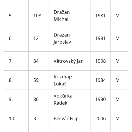
Dražan
5.
108
1981
M
Michal
4
Dražan
6.
12
1981
M
Jaroslav
4
7.
84
Větrovský Jan
1998
M
3
Rozmajzl
8.
59
1984
M
Lukáš
4
Vokůrka
9.
86
1980
M
Radek
4
10.
3
Bečvář Filip
2006
M
3