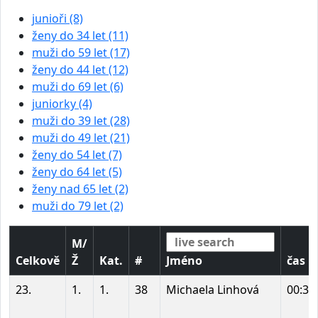
junioři (8)
ženy do 34 let (11)
muži do 59 let (17)
ženy do 44 let (12)
muži do 69 let (6)
juniorky (4)
muži do 39 let (28)
muži do 49 let (21)
ženy do 54 let (7)
ženy do 64 let (5)
ženy nad 65 let (2)
muži do 79 let (2)
M/
Celkově
Ž
Kat.
#
Jméno
čas
23.
1.
1.
38
Michaela Linhová
00:36