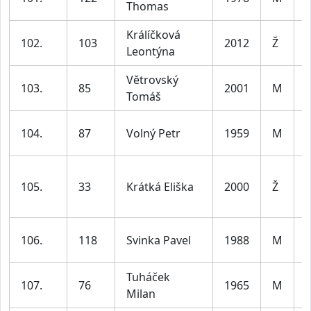
Thomas
4
Králíčková
102.
103
2012
Ž
j
Leontýna
Větrovský
103.
85
2001
M
Tomáš
3
104.
87
Volný Petr
1959
M
6
105.
33
Krátká Eliška
2000
Ž
3
106.
118
Svinka Pavel
1988
M
3
Tuháček
107.
76
1965
M
Milan
6