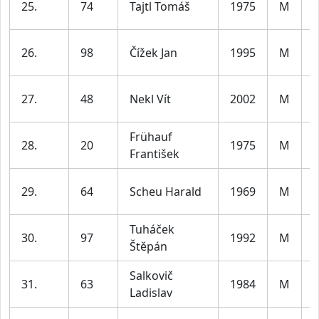
25.
74
Tajtl Tomáš
1975
M
5
26.
98
Čížek Jan
1995
M
3
27.
48
Nekl Vít
2002
M
3
Frühauf
28.
20
1975
M
František
5
29.
64
Scheu Harald
1969
M
5
Tuháček
30.
97
1992
M
Štěpán
3
Salkovič
31.
63
1984
M
Ladislav
4