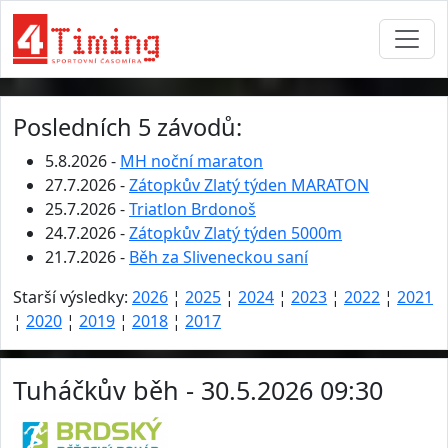
Posledních 5 závodů:
5.8.2026 -
MH noční maraton
27.7.2026 -
Zátopkův Zlatý týden MARATON
25.7.2026 -
Triatlon Brdonoš
24.7.2026 -
Zátopkův Zlatý týden 5000m
21.7.2026 -
Běh za Sliveneckou saní
Starší výsledky:
2026
¦
2025
¦
2024
¦
2023
¦
2022
¦
2021
¦
2020
¦
2019
¦
2018
¦
2017
Tuháčkův běh - 30.5.2026 09:30