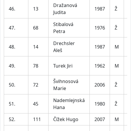
Dražanová
46.
13
1987
Ž
Judita
4
Stibalová
47.
68
1976
Ž
Petra
5
Drechsler
48.
14
1987
M
Aleš
3
49.
78
Turek Jiri
1962
M
6
Švihnosová
50.
72
2006
Ž
Marie
3
Nademlejnská
51.
45
1980
Ž
Hana
5
52.
111
Čížek Hugo
2007
M
j