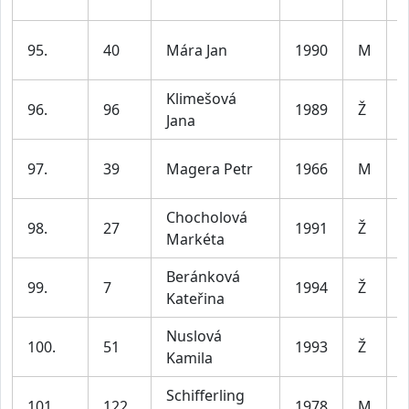
3
95.
40
Mára Jan
1990
M
3
Klimešová
96.
96
1989
Ž
Jana
4
97.
39
Magera Petr
1966
M
6
Chocholová
98.
27
1991
Ž
Markéta
4
Beránková
99.
7
1994
Ž
Kateřina
3
Nuslová
100.
51
1993
Ž
Kamila
3
Schifferling
101.
122
1978
M