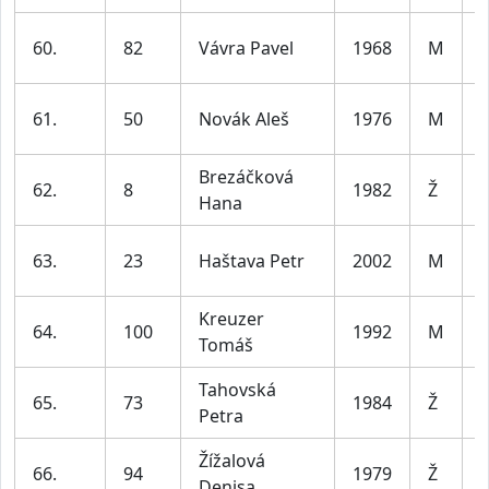
60.
82
Vávra Pavel
1968
M
5
61.
50
Novák Aleš
1976
M
5
Brezáčková
62.
8
1982
Ž
Hana
4
63.
23
Haštava Petr
2002
M
3
Kreuzer
64.
100
1992
M
Tomáš
3
Tahovská
65.
73
1984
Ž
Petra
4
Žížalová
66.
94
1979
Ž
Denisa
5