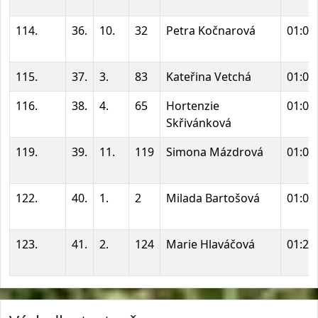
114.
36.
10.
32
Petra Kočnarová
01:01
115.
37.
3.
83
Kateřina Vetchá
01:02
116.
38.
4.
65
Hortenzie
01:03
Skřivánková
119.
39.
11.
119
Simona Mázdrová
01:06
122.
40.
1.
2
Milada Bartošová
01:08
123.
41.
2.
124
Marie Hlaváčová
01:29