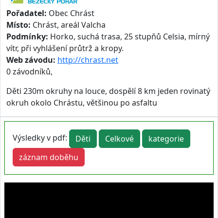
Pořadatel:
Obec Chrást
Místo:
Chrást, areál Valcha
Podmínky:
Horko, suchá trasa, 25 stupňů Celsia, mírný
vítr, při vyhlášení průtrž a kropy.
Web závodu:
http://chrast.net
0 závodníků,
Děti 230m okruhy na louce, dospělí 8 km jeden rovinatý
okruh okolo Chrástu, většinou po asfaltu
Výsledky v pdf:
Děti
Celkové
kategorie
záznam doběhu