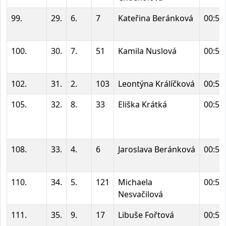
99.
29.
6.
7
Kateřina Beránková
00:52
100.
30.
7.
51
Kamila Nuslová
00:53
102.
31.
2.
103
Leontýna Králíčková
00:55
105.
32.
8.
33
Eliška Krátká
00:56
108.
33.
4.
6
Jaroslava Beránková
00:57
110.
34.
5.
121
Michaela
00:58
Nesvačilová
111.
35.
9.
17
Libuše Fořtová
00:59