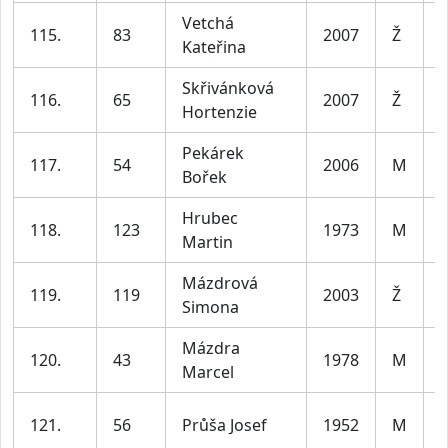
Vetchá
115.
83
2007
Ž
j
Kateřina
Skřivánková
116.
65
2007
Ž
j
Hortenzie
Pekárek
117.
54
2006
M
Bořek
3
Hrubec
118.
123
1973
M
Martin
5
Mázdrová
119.
119
2003
Ž
Simona
3
Mázdra
120.
43
1978
M
Marcel
4
121.
56
Průša Josef
1952
M
7