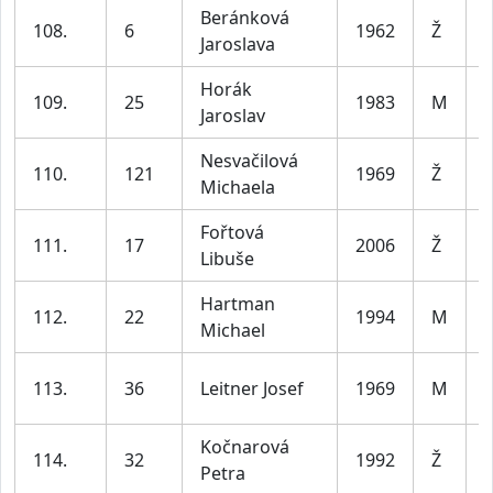
Beránková
108.
6
1962
Ž
Jaroslava
6
Horák
109.
25
1983
M
Jaroslav
4
Nesvačilová
110.
121
1969
Ž
Michaela
6
Fořtová
111.
17
2006
Ž
Libuše
3
Hartman
112.
22
1994
M
Michael
3
113.
36
Leitner Josef
1969
M
5
Kočnarová
114.
32
1992
Ž
Petra
3