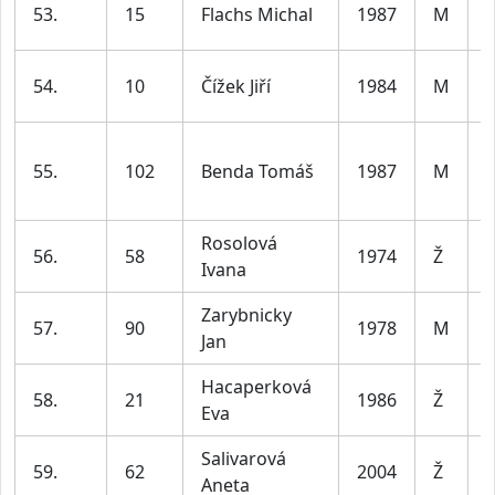
53.
15
Flachs Michal
1987
M
3
54.
10
Čížek Jiří
1984
M
4
55.
102
Benda Tomáš
1987
M
3
Rosolová
56.
58
1974
Ž
Ivana
5
Zarybnicky
57.
90
1978
M
Jan
4
Hacaperková
58.
21
1986
Ž
Eva
4
Salivarová
59.
62
2004
Ž
Aneta
3