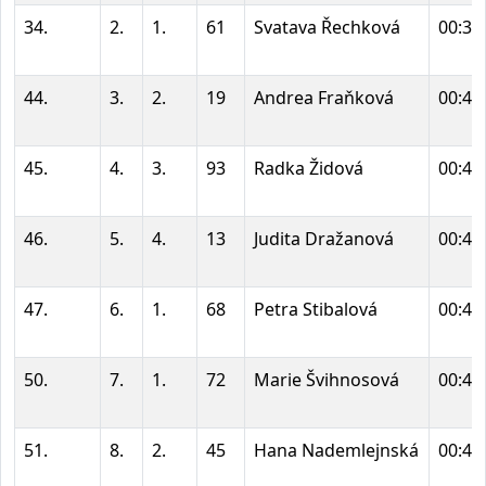
34.
2.
1.
61
Svatava Řechková
00:38
44.
3.
2.
19
Andrea Fraňková
00:40
45.
4.
3.
93
Radka Židová
00:40
46.
5.
4.
13
Judita Dražanová
00:40
47.
6.
1.
68
Petra Stibalová
00:40
50.
7.
1.
72
Marie Švihnosová
00:41
51.
8.
2.
45
Hana Nademlejnská
00:41