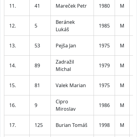
11.
41
Mareček Petr
1980
M
4
Beránek
12.
5
1985
M
Lukáš
4
13.
53
Pejša Jan
1975
M
5
Zadražil
14.
89
1979
M
Michal
4
15.
81
Valek Marian
1975
M
5
Cipro
16.
9
1986
M
Miroslav
4
17.
125
Burian Tomáš
1998
M
3