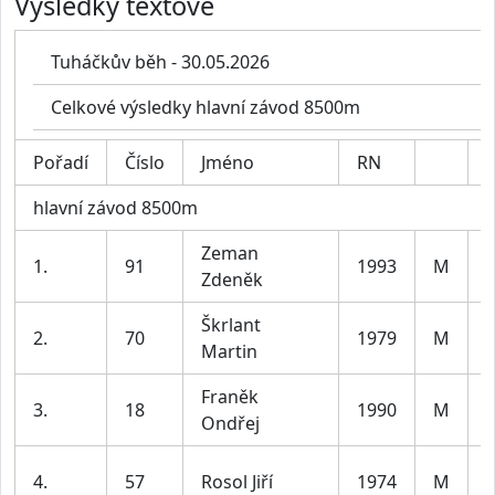
Výsledky textově
Tuháčkův běh - 30.05.2026
Celkové výsledky hlavní závod 8500m
Pořadí
Číslo
Jméno
RN
K
hlavní závod 8500m
Zeman
1.
91
1993
M
Zdeněk
3
Škrlant
2.
70
1979
M
Martin
4
Franěk
3.
18
1990
M
Ondřej
3
4.
57
Rosol Jiří
1974
M
5