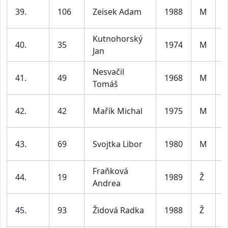
39.
106
Zeisek Adam
1988
M
3
Kutnohorský
40.
35
1974
M
Jan
5
Nesvačil
41.
49
1968
M
Tomáš
5
42.
42
Mařík Michal
1975
M
5
43.
69
Svojtka Libor
1980
M
4
Fraňková
44.
19
1989
Ž
Andrea
4
45.
93
Židová Radka
1988
Ž
4