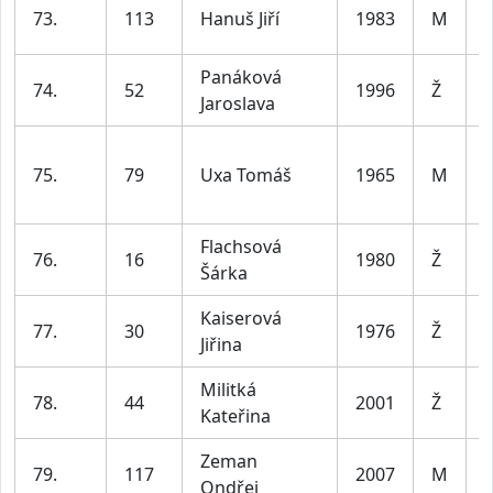
73.
113
Hanuš Jiří
1983
M
4
Panáková
74.
52
1996
Ž
Jaroslava
3
75.
79
Uxa Tomáš
1965
M
6
Flachsová
76.
16
1980
Ž
Šárka
5
Kaiserová
77.
30
1976
Ž
Jiřina
5
Militká
78.
44
2001
Ž
Kateřina
3
Zeman
79.
117
2007
M
j
Ondřej