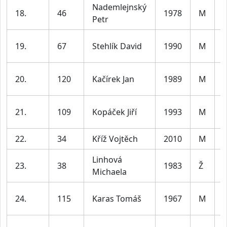
Nademlejnský
18.
46
1978
M
Petr
4
19.
67
Stehlík David
1990
M
3
20.
120
Kačírek Jan
1989
M
3
21.
109
Kopáček Jiří
1993
M
3
22.
34
Kříž Vojtěch
2010
M
j
Linhová
23.
38
1983
Ž
Michaela
4
24.
115
Karas Tomáš
1967
M
5