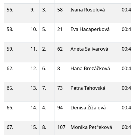
56.
9.
3.
58
Ivana Rosolová
00:41
58.
10.
5.
21
Eva Hacaperková
00:42
59.
11.
2.
62
Aneta Salivarová
00:42
62.
12.
6.
8
Hana Brezáčková
00:42
65.
13.
7.
73
Petra Tahovská
00:43
66.
14.
4.
94
Denisa Žížalová
00:43
67.
15.
8.
107
Monika Petřeková
00:43