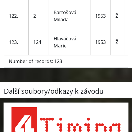
Bartošová
122.
2
1953
Ž
Milada
l
Hlaváčová
123.
124
1953
Ž
Marie
l
Number of records: 123
Další soubory/odkazy k závodu