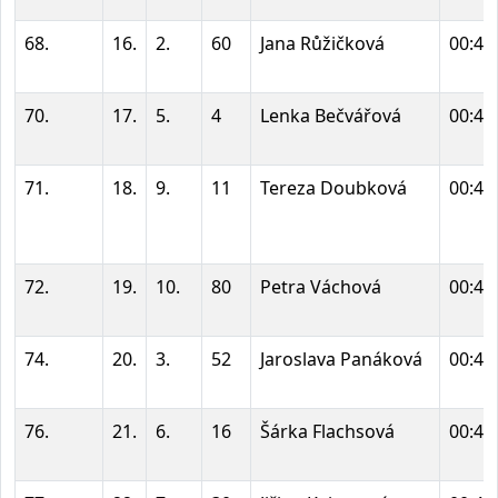
68.
16.
2.
60
Jana Růžičková
00:44
70.
17.
5.
4
Lenka Bečvářová
00:44
71.
18.
9.
11
Tereza Doubková
00:45
72.
19.
10.
80
Petra Váchová
00:45
74.
20.
3.
52
Jaroslava Panáková
00:45
76.
21.
6.
16
Šárka Flachsová
00:45