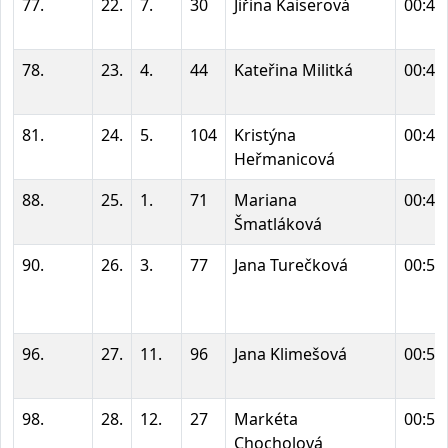
77.
22.
7.
30
Jiřina Kaiserová
00:45
78.
23.
4.
44
Kateřina Militká
00:46
81.
24.
5.
104
Kristýna
00:47
Heřmanicová
88.
25.
1.
71
Mariana
00:49
Šmatláková
90.
26.
3.
77
Jana Turečková
00:50
96.
27.
11.
96
Jana Klimešová
00:51
98.
28.
12.
27
Markéta
00:52
Chocholová