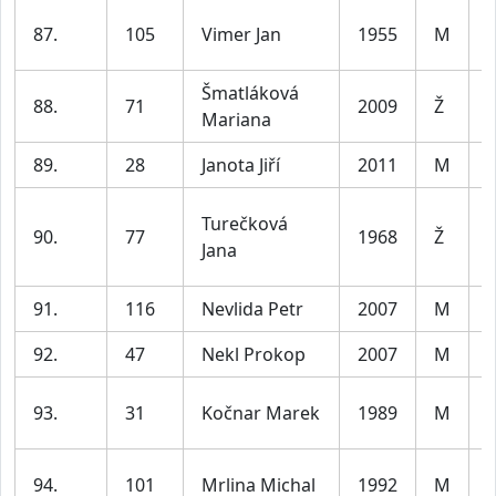
87.
105
Vimer Jan
1955
M
7
Šmatláková
88.
71
2009
Ž
j
Mariana
89.
28
Janota Jiří
2011
M
j
Turečková
90.
77
1968
Ž
Jana
6
91.
116
Nevlida Petr
2007
M
j
92.
47
Nekl Prokop
2007
M
j
93.
31
Kočnar Marek
1989
M
3
94.
101
Mrlina Michal
1992
M