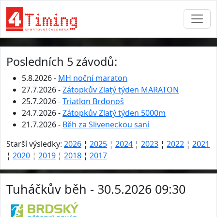
Posledních 5 závodů:
5.8.2026 -
MH noční maraton
27.7.2026 -
Zátopkův Zlatý týden MARATON
25.7.2026 -
Triatlon Brdonoš
24.7.2026 -
Zátopkův Zlatý týden 5000m
21.7.2026 -
Běh za Sliveneckou saní
Starší výsledky:
2026
¦
2025
¦
2024
¦
2023
¦
2022
¦
2021
¦
2020
¦
2019
¦
2018
¦
2017
Tuháčkův běh - 30.5.2026 09:30