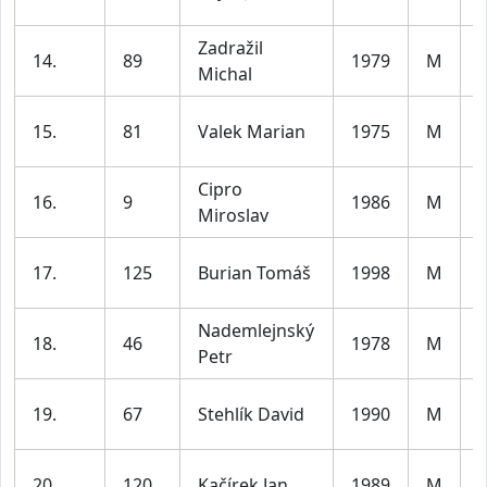
5
Zadražil
14.
89
1979
M
Michal
4
15.
81
Valek Marian
1975
M
5
Cipro
16.
9
1986
M
Miroslav
4
17.
125
Burian Tomáš
1998
M
3
Nademlejnský
18.
46
1978
M
Petr
4
19.
67
Stehlík David
1990
M
3
20.
120
Kačírek Jan
1989
M