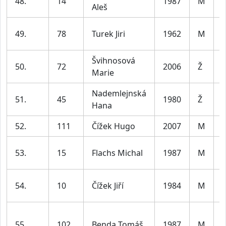
48.
14
1987
M
Aleš
3
49.
78
Turek Jiri
1962
M
6
Švihnosová
50.
72
2006
Ž
Marie
3
Nademlejnská
51.
45
1980
Ž
Hana
5
52.
111
Čížek Hugo
2007
M
j
53.
15
Flachs Michal
1987
M
3
54.
10
Čížek Jiří
1984
M
4
55.
102
Benda Tomáš
1987
M