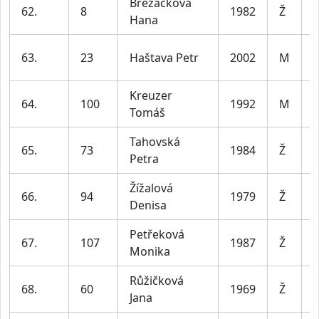
Brezáčková
62.
8
1982
Ž
Hana
4
63.
23
Haštava Petr
2002
M
3
Kreuzer
64.
100
1992
M
Tomáš
3
Tahovská
65.
73
1984
Ž
Petra
4
Žížalová
66.
94
1979
Ž
Denisa
5
Petřeková
67.
107
1987
Ž
Monika
4
Růžičková
68.
60
1969
Ž
Jana
6