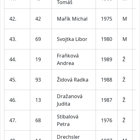
Tomáš
5
42.
42
Mařík Michal
1975
M
5
43.
69
Svojtka Libor
1980
M
4
Fraňková
44.
19
1989
Ž
Andrea
4
45.
93
Židová Radka
1988
Ž
4
Dražanová
46.
13
1987
Ž
Judita
4
Stibalová
47.
68
1976
Ž
Petra
5
Drechsler