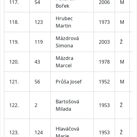
117.
54
2006
M
Bořek
3
Hrubec
118.
123
1973
M
Martin
5
Mázdrová
119.
119
2003
Ž
Simona
3
Mázdra
120.
43
1978
M
Marcel
4
121.
56
Průša Josef
1952
M
7
Bartošová
122.
2
1953
Ž
Milada
l
Hlaváčová
123.
124
1953
Ž
Marie