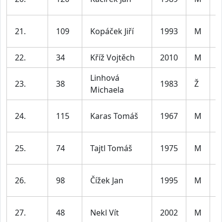
3
21.
109
Kopáček Jiří
1993
M
3
22.
34
Kříž Vojtěch
2010
M
j
Linhová
23.
38
1983
Ž
Michaela
4
24.
115
Karas Tomáš
1967
M
5
25.
74
Tajtl Tomáš
1975
M
5
26.
98
Čížek Jan
1995
M
3
27.
48
Nekl Vít
2002
M
3