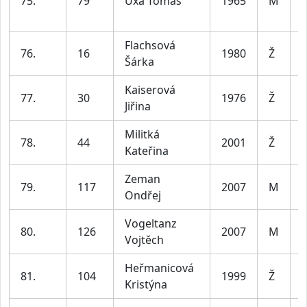
75.
79
Uxa Tomáš
1965
M
6
Flachsová
76.
16
1980
Ž
Šárka
5
Kaiserová
77.
30
1976
Ž
Jiřina
5
Militká
78.
44
2001
Ž
Kateřina
3
Zeman
79.
117
2007
M
j
Ondřej
Vogeltanz
80.
126
2007
M
j
Vojtěch
Heřmanicová
81.
104
1999
Ž
Kristýna
3