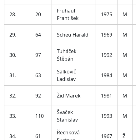
Frühauf
28.
20
1975
M
František
5
29.
64
Scheu Harald
1969
M
5
Tuháček
30.
97
1992
M
Štěpán
3
Salkovič
31.
63
1984
M
Ladislav
4
32.
92
Žid Marek
1981
M
4
Švaček
33.
110
1993
M
Stanislav
3
Řechková
34.
61
1967
Ž
Svatava
6