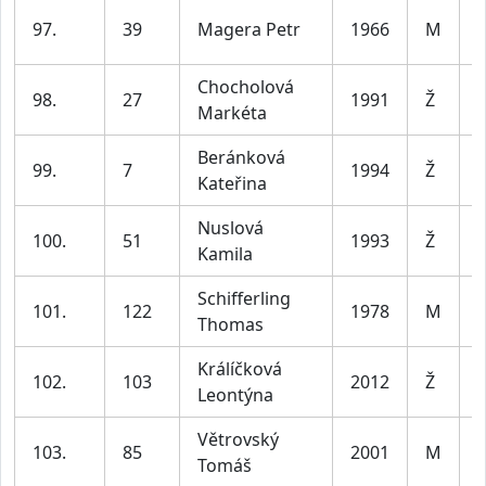
97.
39
Magera Petr
1966
M
6
Chocholová
98.
27
1991
Ž
Markéta
4
Beránková
99.
7
1994
Ž
Kateřina
3
Nuslová
100.
51
1993
Ž
Kamila
3
Schifferling
101.
122
1978
M
Thomas
4
Králíčková
102.
103
2012
Ž
j
Leontýna
Větrovský
103.
85
2001
M
Tomáš
3