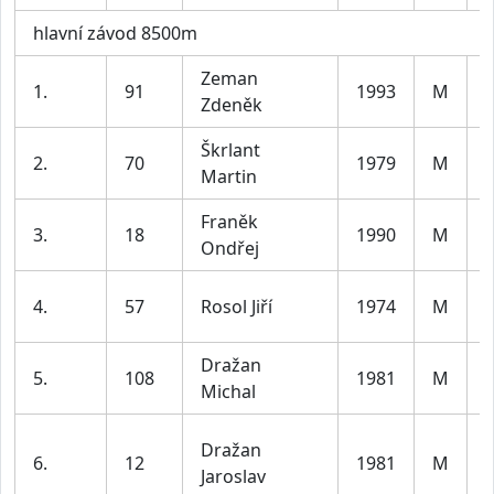
hlavní závod 8500m
Zeman
1.
91
1993
M
Zdeněk
3
Škrlant
2.
70
1979
M
Martin
4
Franěk
3.
18
1990
M
Ondřej
3
4.
57
Rosol Jiří
1974
M
5
Dražan
5.
108
1981
M
Michal
4
Dražan
6.
12
1981
M
Jaroslav
4