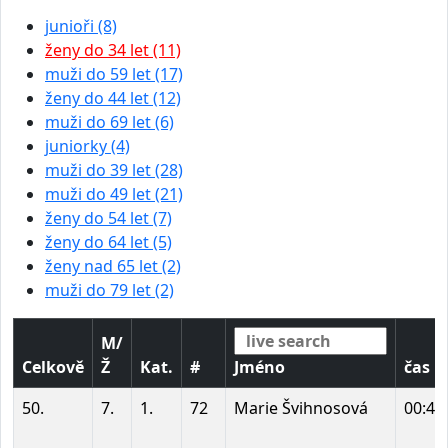
junioři (8)
ženy do 34 let (11)
muži do 59 let (17)
ženy do 44 let (12)
muži do 69 let (6)
juniorky (4)
muži do 39 let (28)
muži do 49 let (21)
ženy do 54 let (7)
ženy do 64 let (5)
ženy nad 65 let (2)
muži do 79 let (2)
M/
Celkově
Ž
Kat.
#
Jméno
čas
50.
7.
1.
72
Marie Švihnosová
00:41