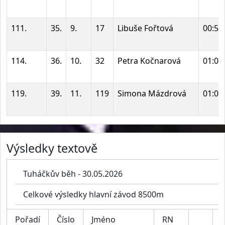
111.
35.
9.
17
Libuše Fořtová
00:59
114.
36.
10.
32
Petra Kočnarová
01:01
119.
39.
11.
119
Simona Mázdrová
01:06
Výsledky textově
Tuháčkův běh - 30.05.2026
Celkové výsledky hlavní závod 8500m
Pořadí
Číslo
Jméno
RN
K