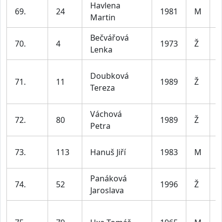
Havlena
69.
24
1981
M
Martin
4
Bečvářová
70.
4
1973
Ž
Lenka
5
Doubková
71.
11
1989
Ž
Tereza
4
Váchová
72.
80
1989
Ž
Petra
4
73.
113
Hanuš Jiří
1983
M
4
Panáková
74.
52
1996
Ž
Jaroslava
3