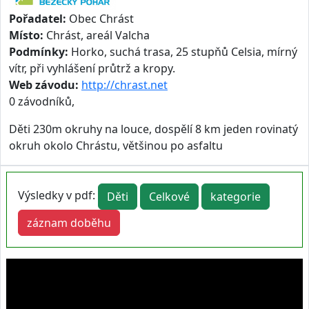
Pořadatel:
Obec Chrást
Místo:
Chrást, areál Valcha
Podmínky:
Horko, suchá trasa, 25 stupňů Celsia, mírný
vítr, při vyhlášení průtrž a kropy.
Web závodu:
http://chrast.net
0 závodníků,
Děti 230m okruhy na louce, dospělí 8 km jeden rovinatý
okruh okolo Chrástu, většinou po asfaltu
Výsledky v pdf:
Děti
Celkové
kategorie
záznam doběhu