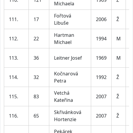
Michaela
6
Fořtová
111.
17
2006
Ž
Libuše
3
Hartman
112.
22
1994
M
Michael
3
113.
36
Leitner Josef
1969
M
5
Kočnarová
114.
32
1992
Ž
Petra
3
Vetchá
115.
83
2007
Ž
j
Kateřina
Skřivánková
116.
65
2007
Ž
j
Hortenzie
Pekárek