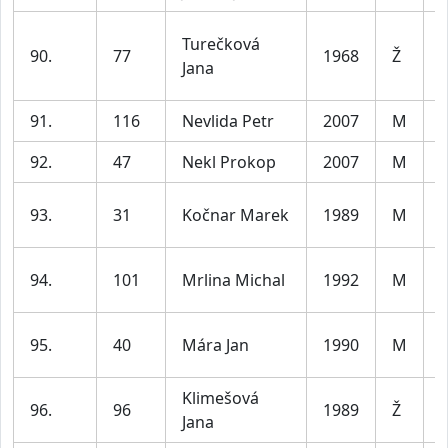
Turečková
90.
77
1968
Ž
Jana
6
91.
116
Nevlida Petr
2007
M
j
92.
47
Nekl Prokop
2007
M
j
93.
31
Kočnar Marek
1989
M
3
94.
101
Mrlina Michal
1992
M
3
95.
40
Mára Jan
1990
M
3
Klimešová
96.
96
1989
Ž
Jana
4