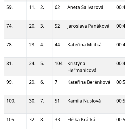
59.
11.
2.
62
Aneta Salivarová
00:42
74.
20.
3.
52
Jaroslava Panáková
00:45
78.
23.
4.
44
Kateřina Militká
00:46
81.
24.
5.
104
Kristýna
00:47
Heřmanicová
99.
29.
6.
7
Kateřina Beránková
00:52
100.
30.
7.
51
Kamila Nuslová
00:53
105.
32.
8.
33
Eliška Krátká
00:56