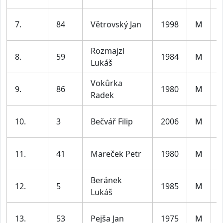
7.
84
Větrovský Jan
1998
M
3
Rozmajzl
8.
59
1984
M
Lukáš
4
Vokůrka
9.
86
1980
M
Radek
4
10.
3
Bečvář Filip
2006
M
3
11.
41
Mareček Petr
1980
M
4
Beránek
12.
5
1985
M
Lukáš
4
13.
53
Pejša Jan
1975
M