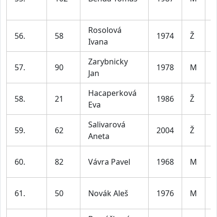
3
Rosolová
56.
58
1974
Ž
Ivana
5
Zarybnicky
57.
90
1978
M
Jan
4
Hacaperková
58.
21
1986
Ž
Eva
4
Salivarová
59.
62
2004
Ž
Aneta
3
60.
82
Vávra Pavel
1968
M
5
61.
50
Novák Aleš
1976
M
5