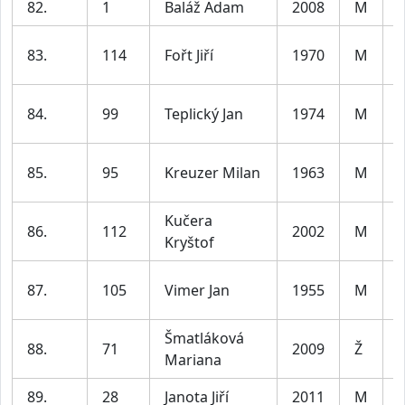
82.
1
Baláž Adam
2008
M
j
83.
114
Fořt Jiří
1970
M
5
84.
99
Teplický Jan
1974
M
5
85.
95
Kreuzer Milan
1963
M
6
Kučera
86.
112
2002
M
Kryštof
3
87.
105
Vimer Jan
1955
M
7
Šmatláková
88.
71
2009
Ž
j
Mariana
89.
28
Janota Jiří
2011
M
j