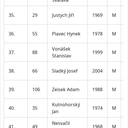
35.
29
Justych Jiří
1969
M
5
36.
55
Plavec Hynek
1978
M
4
Vonášek
37.
88
1999
M
Stanislav
3
38.
66
Sladký Josef
2004
M
3
39.
106
Zeisek Adam
1988
M
3
Kutnohorský
40.
35
1974
M
Jan
5
Nesvačil
41.
49
1968
M