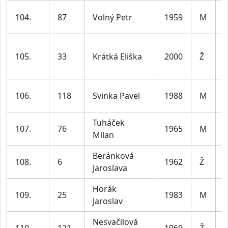
104.
87
Volný Petr
1959
M
6
105.
33
Krátká Eliška
2000
Ž
3
106.
118
Svinka Pavel
1988
M
3
Tuháček
107.
76
1965
M
Milan
6
Beránková
108.
6
1962
Ž
Jaroslava
6
Horák
109.
25
1983
M
Jaroslav
4
Nesvačilová
110.
121
1969
Ž