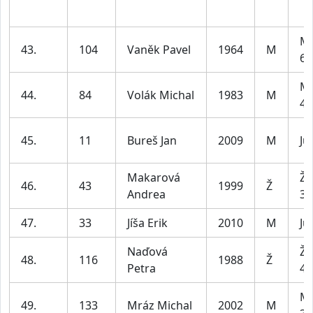
Mu
43.
104
Vaněk Pavel
1964
M
69
Mu
44.
84
Volák Michal
1983
M
49
45.
11
Bureš Jan
2009
M
Ju
Makarová
Že
46.
43
1999
Ž
Andrea
34
47.
33
Jíša Erik
2010
M
Ju
Naďová
Že
48.
116
1988
Ž
Petra
49
Mu
49.
133
Mráz Michal
2002
M