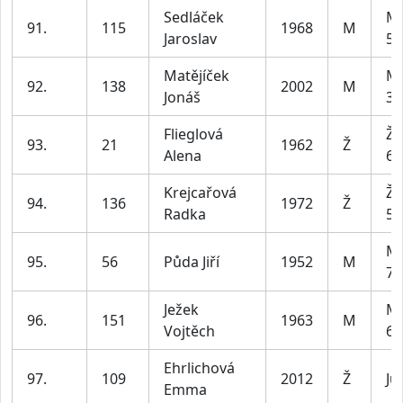
Sedláček
Mu
91.
115
1968
M
Jaroslav
59
Matějíček
Mu
92.
138
2002
M
Jonáš
39
Flieglová
Že
93.
21
1962
Ž
Alena
69
Krejcařová
Že
94.
136
1972
Ž
Radka
59
Mu
95.
56
Půda Jiří
1952
M
79
Ježek
Mu
96.
151
1963
M
Vojtěch
69
Ehrlichová
97.
109
2012
Ž
Ju
Emma