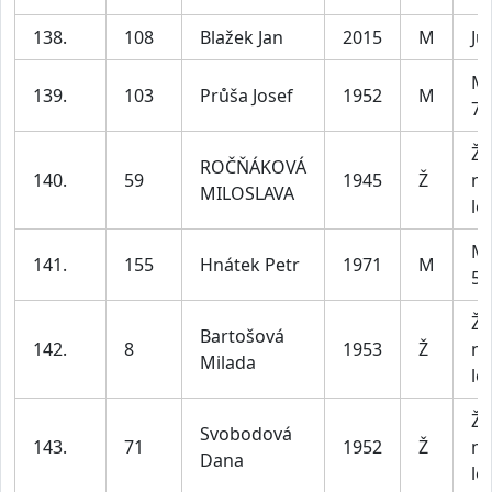
138.
108
Blažek Jan
2015
M
Ju
Mu
139.
103
Průša Josef
1952
M
79
Že
ROČŇÁKOVÁ
140.
59
1945
Ž
na
MILOSLAVA
let
Mu
141.
155
Hnátek Petr
1971
M
59
Že
Bartošová
142.
8
1953
Ž
na
Milada
let
Že
Svobodová
143.
71
1952
Ž
na
Dana
let