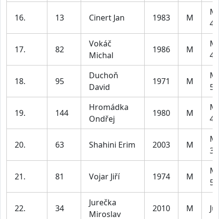
Mu
16.
13
Cinert Jan
1983
M
49
Vokáč
Mu
17.
82
1986
M
Michal
49
Duchoň
Mu
18.
95
1971
M
David
59
Hromádka
Mu
19.
144
1980
M
Ondřej
49
Mu
20.
63
Shahini Erim
2003
M
39
Mu
21.
81
Vojar Jiří
1974
M
59
Jurečka
22.
34
2010
M
Ju
Miroslav