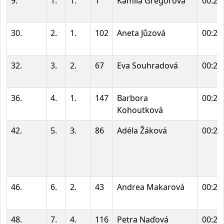
9.
1.
1.
1
Kamila Gregorová
00:22
30.
2.
1.
102
Aneta Jůzová
00:26
32.
3.
2.
67
Eva Souhradová
00:26
36.
4.
1.
147
Barbora
00:27
Kohoutková
42.
5.
3.
86
Adéla Žáková
00:28
46.
6.
2.
43
Andrea Makarová
00:28
48.
7.
4.
116
Petra Naďová
00:29