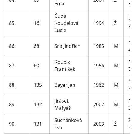
Ema
34
Čuda
Že
85.
16
Koudelová
1994
Ž
34
Lucie
Mu
86.
68
Srb Jindřich
1985
M
49
Roubík
Mu
87.
60
1956
M
František
79
Mu
88.
135
Bayer Jan
1962
M
69
Jirásek
Mu
89.
132
2002
M
Matyáš
39
Suchánková
Že
90.
131
2003
Ž
Eva
34