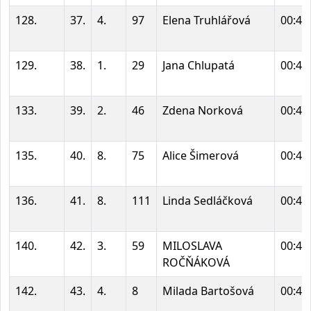
128.
37.
4.
97
Elena Truhlářová
00:41
129.
38.
1.
29
Jana Chlupatá
00:41
133.
39.
2.
46
Zdena Norková
00:42
135.
40.
8.
75
Alice Šimerová
00:44
136.
41.
8.
111
Linda Sedláčková
00:44
140.
42.
3.
59
MILOSLAVA
00:47
ROČŇÁKOVÁ
142.
43.
4.
8
Milada Bartošová
00:47