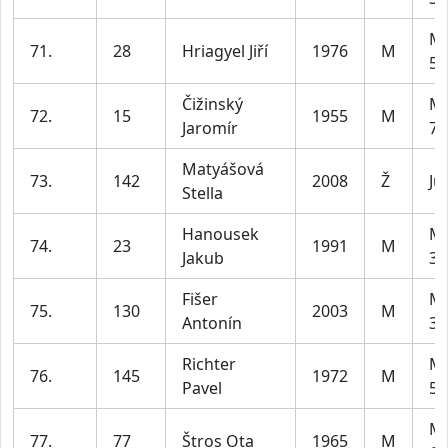
Mu
71.
28
Hriagyel Jiří
1976
M
59
Čižinský
Mu
72.
15
1955
M
Jaromír
79
Matyášová
73.
142
2008
Ž
Ju
Stella
Hanousek
Mu
74.
23
1991
M
Jakub
39
Fišer
Mu
75.
130
2003
M
Antonín
39
Richter
Mu
76.
145
1972
M
Pavel
59
Mu
77.
77
Štros Ota
1965
M