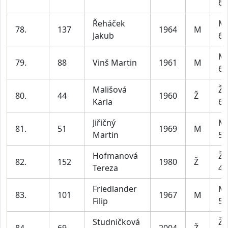
69
Řeháček
Mu
78.
137
1964
M
Jakub
69
Mu
79.
88
Vinš Martin
1961
M
69
Mališová
Že
80.
44
1960
Ž
Karla
69
Jiřičný
Mu
81.
51
1969
M
Martin
59
Hofmanová
Že
82.
152
1980
Ž
Tereza
49
Friedlander
Mu
83.
101
1967
M
Filip
59
Studničková
Že
84.
69
2004
Ž