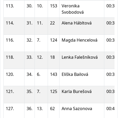
113.
30.
10.
153
Veronika
00:37
Svobodová
114.
31.
11.
22
Alena Hábltová
00:37
116.
32.
7.
124
Magda Hencelová
00:37
118.
33.
12.
18
Lenka Falešníková
00:38
120.
34.
6.
143
Eliška Bailová
00:39
121.
35.
7.
125
Karla Burešová
00:39
127.
36.
13.
62
Anna Sazonova
00:40