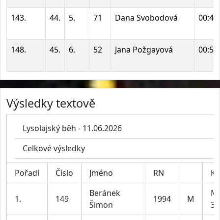
143.
44.
5.
71
Dana Svobodová
00:48
148.
45.
6.
52
Jana Požgayová
00:56
Výsledky textově
Lysolajský běh - 11.06.2026
Celkové výsledky
Pořadí
Číslo
Jméno
RN
Ka
Beránek
Mu
1.
149
1994
M
Šimon
39