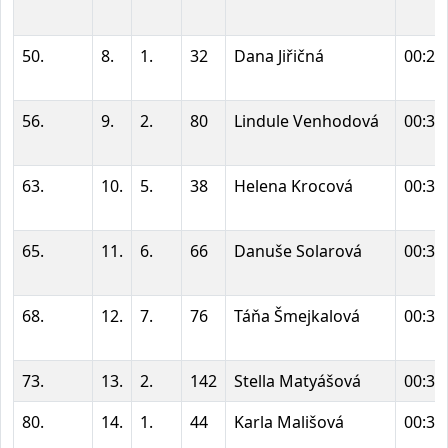
50.
8.
1.
32
Dana Jiřičná
00:29
56.
9.
2.
80
Lindule Venhodová
00:30
63.
10.
5.
38
Helena Krocová
00:31
65.
11.
6.
66
Danuše Solarová
00:31
68.
12.
7.
76
Táňa Šmejkalová
00:31
73.
13.
2.
142
Stella Matyášová
00:32
80.
14.
1.
44
Karla Mališová
00:32