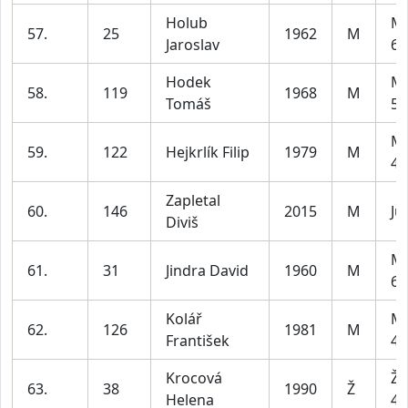
Holub
Mu
57.
25
1962
M
Jaroslav
69
Hodek
Mu
58.
119
1968
M
Tomáš
59
Mu
59.
122
Hejkrlík Filip
1979
M
49
Zapletal
60.
146
2015
M
Ju
Diviš
Mu
61.
31
Jindra David
1960
M
69
Kolář
Mu
62.
126
1981
M
František
49
Krocová
Že
63.
38
1990
Ž
Helena
49