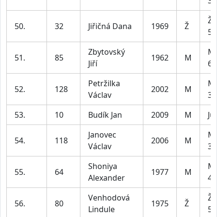
39
Že
50.
32
Jiřičná Dana
1969
Ž
59
Zbytovský
Mu
51.
85
1962
M
Jiří
69
Petržilka
Mu
52.
128
2002
M
Václav
39
53.
10
Budík Jan
2009
M
Ju
Janovec
Mu
54.
118
2006
M
Václav
39
Shoniya
Mu
55.
64
1977
M
Alexander
49
Venhodová
Že
56.
80
1975
Ž
Lindule
59