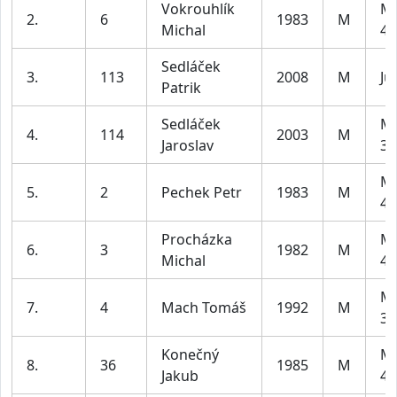
Vokrouhlík
Mu
2.
6
1983
M
Michal
49
Sedláček
3.
113
2008
M
Ju
Patrik
Sedláček
Mu
4.
114
2003
M
Jaroslav
39
Mu
5.
2
Pechek Petr
1983
M
49
Procházka
Mu
6.
3
1982
M
Michal
49
Mu
7.
4
Mach Tomáš
1992
M
39
Konečný
Mu
8.
36
1985
M
Jakub
49