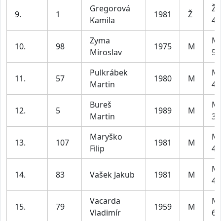
Gregorová
Že
9.
1
1981
Ž
Kamila
49
Zyma
Mu
10.
98
1975
M
Miroslav
59
Pulkrábek
Mu
11.
57
1980
M
Martin
49
Bureš
Mu
12.
5
1989
M
Martin
39
Maryško
Mu
13.
107
1981
M
Filip
49
Mu
14.
83
Vašek Jakub
1981
M
49
Vacarda
Mu
15.
79
1959
M
Vladimír
69