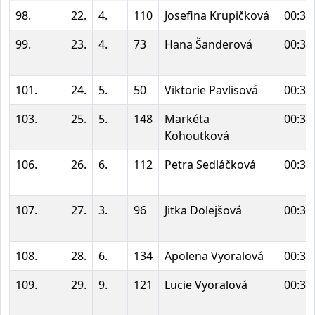
98.
22.
4.
110
Josefina Krupičková
00:35
99.
23.
4.
73
Hana Šanderová
00:36
101.
24.
5.
50
Viktorie Pavlisová
00:36
103.
25.
5.
148
Markéta
00:36
Kohoutková
106.
26.
6.
112
Petra Sedláčková
00:36
107.
27.
3.
96
Jitka Dolejšová
00:36
108.
28.
6.
134
Apolena Vyoralová
00:36
109.
29.
9.
121
Lucie Vyoralová
00:36