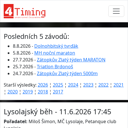
Posledních 5 závodů:
8.8.2026 -
Dolnohbitský tvrďák
5.8.2026 -
MH noční maraton
27.7.2026 -
Zátopkův Zlatý týden MARATON
25.7.2026 -
Triatlon Brdonoš
24.7.2026 -
Zátopkův Zlatý týden 5000m
Starší výsledky:
2026
¦
2025
¦
2024
¦
2023
¦
2022
¦
2021
¦
2020
¦
2019
¦
2018
¦
2017
Lysolajský běh - 11.6.2026 17:45
Pořadatel:
Miloš Šimon, MČ Lysolaje, Petanque club