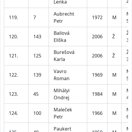
Lenka
49
Aubrecht
Mu
119.
7
1972
M
Petr
59
Bailová
Že
120.
143
2006
Ž
Eliška
34
Burešová
Že
121.
125
2006
Ž
Karla
34
Vavro
Mu
122.
139
1969
M
Roman
59
Mihályi
Mu
123.
45
1984
M
Ondrej
49
Maleček
Mu
124.
100
1966
M
Petr
69
Paukert
Mu