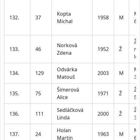
Kopta
Mu
132.
37
1958
M
Michal
69
Že
Norková
133.
46
1952
Ž
na
Zdena
let
Odvárka
Mu
134.
129
2003
M
Matouš
39
Šimerová
Že
135.
75
1971
Ž
Alice
59
Sedláčková
Že
136.
111
2000
Ž
Linda
34
Holan
Mu
137.
24
1963
M
Martin
69