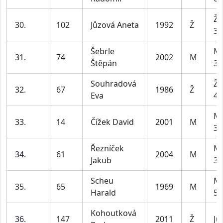
Že
30.
102
Jůzová Aneta
1992
Ž
34
Šebrle
Mu
31.
74
2002
M
Štěpán
39
Souhradová
Že
32.
67
1986
Ž
Eva
49
Mu
33.
14
Čížek David
2001
M
39
Řezníček
Mu
34.
61
2004
M
Jakub
39
Scheu
Mu
35.
65
1969
M
Harald
59
Kohoutková
36.
147
2011
Ž
Ju