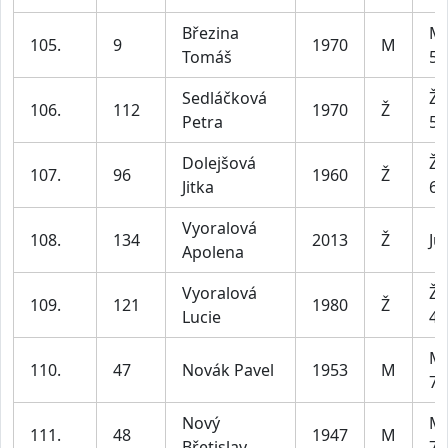
Březina
Mu
105.
9
1970
M
Tomáš
59
Sedláčková
Že
106.
112
1970
Ž
Petra
59
Dolejšová
Že
107.
96
1960
Ž
Jitka
69
Vyoralová
108.
134
2013
Ž
Ju
Apolena
Vyoralová
Že
109.
121
1980
Ž
Lucie
49
Mu
110.
47
Novák Pavel
1953
M
79
Nový
Mu
111.
48
1947
M
Břetislav
79