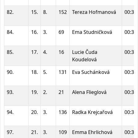
82.
15.
8.
152
Tereza Hofmanová
00:32
84.
16.
3.
69
Ema Studničková
00:32
85.
17.
4.
16
Lucie Čuda
00:32
Koudelová
90.
18.
5.
131
Eva Suchánková
00:33
93.
19.
2.
21
Alena Flieglová
00:34
94.
20.
3.
136
Radka Krejcařová
00:34
97.
21.
3.
109
Emma Ehrlichová
00:35