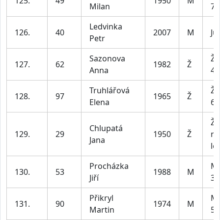
125.
49
1950
M
Milan
79
Ledvinka
126.
40
2007
M
Ju
Petr
Sazonova
Že
127.
62
1982
Ž
Anna
49
Truhlářová
Že
128.
97
1965
Ž
Elena
69
Že
Chlupatá
129.
29
1950
Ž
na
Jana
let
Procházka
Mu
130.
53
1988
M
Jiří
39
Přikryl
Mu
131.
90
1974
M
Martin
59