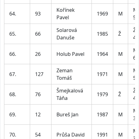
Kořínek
Mu
64.
93
1969
M
Pavel
59
Solarová
Že
65.
66
1985
Ž
Danuše
49
Mu
66.
26
Holub Pavel
1964
M
69
Zeman
Mu
67.
127
1971
M
Tomáš
59
Šmejkalová
Že
68.
76
1979
Ž
Táňa
49
Mu
69.
12
Bureš Jan
1987
M
39
Mu
70.
54
Průša David
1991
M
39