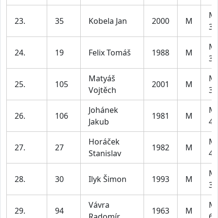
Mu
23.
35
Kobela Jan
2000
M
39
Mu
24.
19
Felix Tomáš
1988
M
39
Matyáš
Mu
25.
105
2001
M
Vojtěch
39
Johánek
Mu
26.
106
1981
M
Jakub
49
Horáček
Mu
27.
27
1982
M
Stanislav
49
Mu
28.
30
Ilyk Šimon
1993
M
39
Vávra
Mu
29.
94
1963
M
Radomír
69