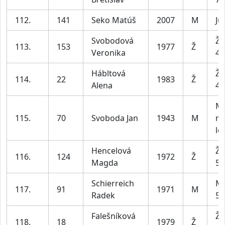
112.
141
Seko Matúš
2007
M
Ju
Svobodová
Že
113.
153
1977
Ž
Veronika
49
Hábltová
Že
114.
22
1983
Ž
Alena
49
Mu
115.
70
Svoboda Jan
1943
M
na
let
Hencelová
Že
116.
124
1972
Ž
Magda
59
Schierreich
Mu
117.
91
1971
M
Radek
59
Falešníková
Že
118.
18
1979
Ž