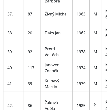
Barbora
Mu
37.
87
Živný Michal
1963
M
69
Mu
38.
20
Flaks Jan
1962
M
69
Brettl
Mu
39.
92
1978
M
Vojtěch
49
Janovec
Mu
40.
117
1974
M
Zdeněk
59
Kulhavý
Mu
41.
39
1979
M
Martin
49
Žáková
Že
42.
86
1985
Ž
Adéla
49