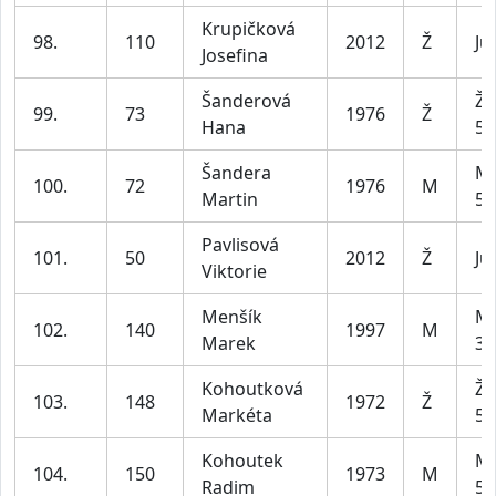
Krupičková
98.
110
2012
Ž
Ju
Josefina
Šanderová
Že
99.
73
1976
Ž
Hana
59
Šandera
Mu
100.
72
1976
M
Martin
59
Pavlisová
101.
50
2012
Ž
Ju
Viktorie
Menšík
Mu
102.
140
1997
M
Marek
39
Kohoutková
Že
103.
148
1972
Ž
Markéta
59
Kohoutek
Mu
104.
150
1973
M
Radim
59