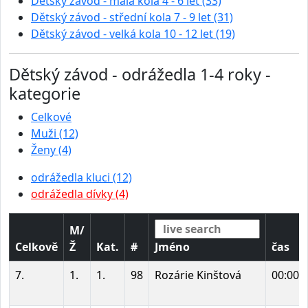
Dětský závod - malá kola 4 - 6 let (33)
Dětský závod - střední kola 7 - 9 let (31)
Dětský závod - velká kola 10 - 12 let (19)
Dětský závod - odrážedla 1-4 roky -
kategorie
Celkové
Muži (12)
Ženy (4)
odrážedla kluci (12)
odrážedla dívky (4)
M/
Celkově
Ž
Kat.
#
Jméno
čas
7.
1.
1.
98
Rozárie Kinštová
00:00: