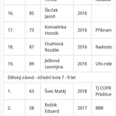
Škrček
16.
85
2016
Jasoň
Konvalinka
17.
73
2016
Příbram
Honzík
Osahlová
18.
87
2016
Radostice
Rozálie
Ježková
19.
89
2016
Ufo-ride
Leontýna
Dětský závod - střední kola 7 - 9 let
TJ COPR
1.
63
Švec Matěj
2018
Přeštice
Roštík
2.
58
2017
BBR
Eduard