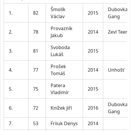
Šmolík
Dubovka
1.
82
2015
Václav
Gang
Provazník
2.
78
2014
Zevl Teem
Jakub
Svoboda
3.
81
2015
Lukáš
Prošek
4.
77
2014
Unhošť
Tomáš
Patera
5.
75
2015
Vladimír
Dubovka
6.
72
Knížek Jiří
2016
Gang
7.
53
Friiuk Denys
2014