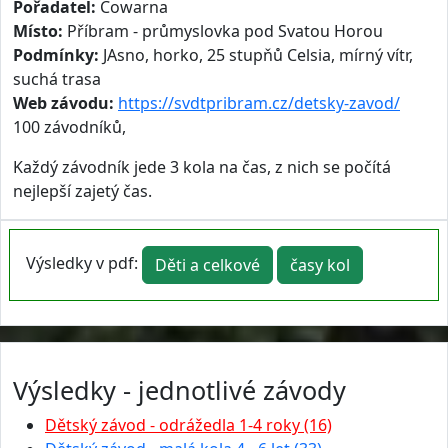
Pořadatel:
Cowarna
Místo:
Příbram - průmyslovka pod Svatou Horou
Podmínky:
JAsno, horko, 25 stupňů Celsia, mírný vítr,
suchá trasa
Web závodu:
https://svdtpribram.cz/detsky-zavod/
100 závodníků,
Každý závodník jede 3 kola na čas, z nich se počítá
nejlepší zajetý čas.
Výsledky v pdf:
Děti a celkové
časy kol
Výsledky - jednotlivé závody
Dětský závod - odrážedla 1-4 roky (16)