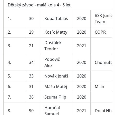
Dětský závod - malá kola 4 - 6 let
BSK Junior
1.
30
Kuba Tobiáš
2020
Team
2.
29
Kosík Matty
2020
COPR
Dostálek
3.
21
2021
Teodor
Popovič
4.
34
2020
Chomutov
Alex
5.
33
Novák Jonáš
2020
6.
31
Máša Matěj
2020
Milín
7.
38
Szuma Filip
2020
Humňal
8.
90
2021
Dolní Hbit
Samuel