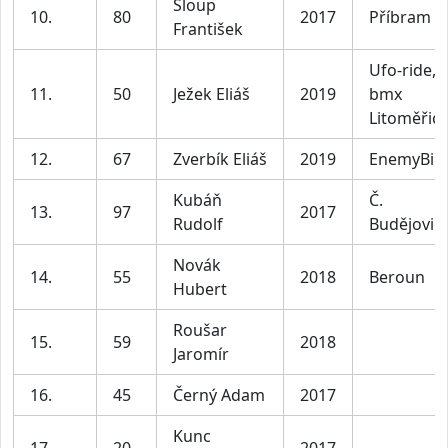
Sloup
10.
80
2017
Příbram 3
František
Ufo-ride,
11.
50
Ježek Eliáš
2019
bmx
Litoměřic
12.
67
Zverbík Eliáš
2019
EnemyBik
Kubáň
Č.
13.
97
2017
Rudolf
Budějovic
Novák
14.
55
2018
Beroun
Hubert
Roušar
15.
59
2018
Jaromír
16.
45
Černý Adam
2017
Kunc