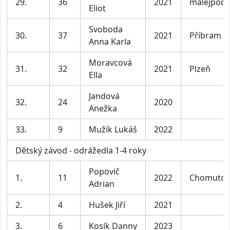
29.
36
2021
malejpodn
Eliot
Svoboda
30.
37
2021
Příbram
Anna Karla
Moravcová
31.
32
2021
Plzeň
Ella
Jandová
32.
24
2020
Anežka
33.
9
Mužík Lukáš
2022
Dětský závod - odrážedla 1-4 roky
Popovič
1.
11
2022
Chomutov
Adrian
2.
4
Hušek Jiří
2021
3.
6
Kosík Danny
2023