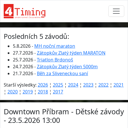
Posledních 5 závodů:
5.8.2026 -
MH noční maraton
27.7.2026 -
Zátopkův Zlatý týden MARATON
25.7.2026 -
Triatlon Brdonoš
24.7.2026 -
Zátopkův Zlatý týden 5000m
21.7.2026 -
Běh za Sliveneckou saní
Starší výsledky:
2026
¦
2025
¦
2024
¦
2023
¦
2022
¦
2021
¦
2020
¦
2019
¦
2018
¦
2017
Downtown Příbram - Dětské závody
- 23.5.2026 13:00