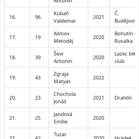
Antonín
Kubaň
Č.
16.
96
2021
Valdemar
Budějovic
Alimov
Bohutín -
17.
19
2020
Metoděj
Rusalka
Ševr
Lazec bike
18.
39
2020
Antonin
club
Zgraja
19.
43
2022
Matyas
Chochola
20.
23
2021
Drahlín
Jonáš
Jandová
21.
25
2020
Emílie
Tuzar
22.
42
2020
Hrádek