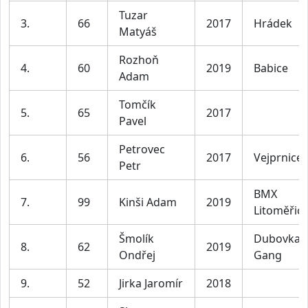
Tuzar
3.
66
2017
Hrádek
Matyáš
Rozhoň
4.
60
2019
Babice
Adam
Tomčík
5.
65
2017
Pavel
Petrovec
6.
56
2017
Vejprnice
Petr
BMX
7.
99
Kinši Adam
2019
Litoměřic
Šmolík
Dubovka
8.
62
2019
Ondřej
Gang
9.
52
Jirka Jaromír
2018