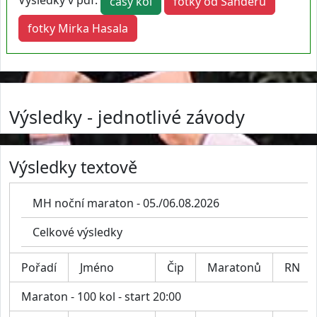
Výsledky v pdf:
časy kol
fotky od Šanderů
fotky Mirka Hasala
Výsledky - jednotlivé závody
Výsledky textově
MH noční maraton - 05./06.08.2026
Celkové výsledky
Pořadí
Jméno
Čip
Maratonů
RN
Maraton - 100 kol - start 20:00