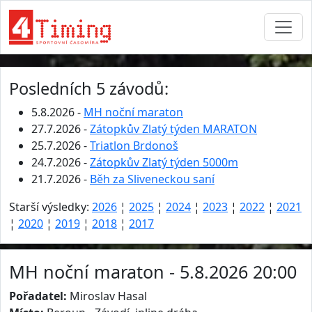
Posledních 5 závodů:
5.8.2026 -
MH noční maraton
27.7.2026 -
Zátopkův Zlatý týden MARATON
25.7.2026 -
Triatlon Brdonoš
24.7.2026 -
Zátopkův Zlatý týden 5000m
21.7.2026 -
Běh za Sliveneckou saní
Starší výsledky:
2026
¦
2025
¦
2024
¦
2023
¦
2022
¦
2021
¦
2020
¦
2019
¦
2018
¦
2017
MH noční maraton - 5.8.2026 20:00
Pořadatel:
Miroslav Hasal