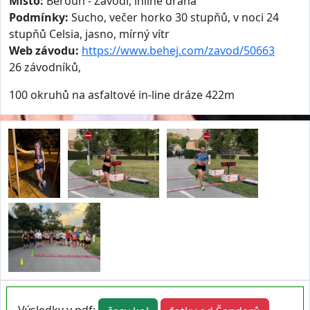
Místo:
Beroun - Závodí, inline dráha
Podmínky:
Sucho, večer horko 30 stupňů, v noci 24
stupňů Celsia, jasno, mírný vítr
Web závodu:
https://www.behej.com/zavod/50663
26 závodníků,
100 okruhů na asfaltové in-line dráze 422m