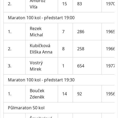
Ambrož
2.
15
83
1970
Víťa
Maraton 100 kol - předstart 19:00
Rezek
1.
7
286
1965
Michal
Kubičková
2.
8
258
1966
Eliška Anna
Vostrý
3.
1
654
1977
Mirek
Maraton 100 kol - předstart 19:30
Bouček
1.
14
92
1956
Zdeněk
Půlmaraton 50 kol