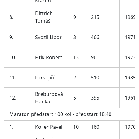
Martin
Dittrich
8.
9
215
1969
Tomáš
9.
Svozil Libor
3
466
1971
10.
Fifík Robert
13
96
1973
11.
Forst Jiří
2
510
1985
Breburdová
12.
5
395
1961
Hanka
Maraton předstart 100 kol - předstart 18:40
1.
Koller Pavel
10
160
1970