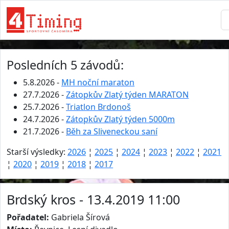
Posledních 5 závodů:
5.8.2026 -
MH noční maraton
27.7.2026 -
Zátopkův Zlatý týden MARATON
25.7.2026 -
Triatlon Brdonoš
24.7.2026 -
Zátopkův Zlatý týden 5000m
21.7.2026 -
Běh za Sliveneckou saní
Starší výsledky:
2026
¦
2025
¦
2024
¦
2023
¦
2022
¦
2021
¦
2020
¦
2019
¦
2018
¦
2017
Brdský kros - 13.4.2019 11:00
Pořadatel:
Gabriela Šírová