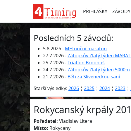
PŘIHLÁŠKY
ZÁVODY
Posledních 5 závodů:
5.8.2026 -
MH noční maraton
27.7.2026 -
Zátopkův Zlatý týden MARA
25.7.2026 -
Triatlon Brdonoš
24.7.2026 -
Zátopkův Zlatý týden 5000m
21.7.2026 -
Běh za Sliveneckou saní
Starší výsledky:
2026
¦
2025
¦
2024
¦
2023
¦
Rokycanský krpály 201
Pořadatel:
Vladislav Litera
Místo:
Rokycany