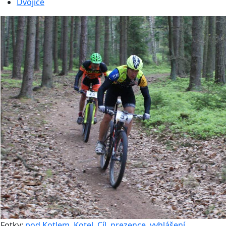
Dvojice
Fotky:
pod Kotlem
,
Kotel
,
Cíl, prezence, vyhlášení