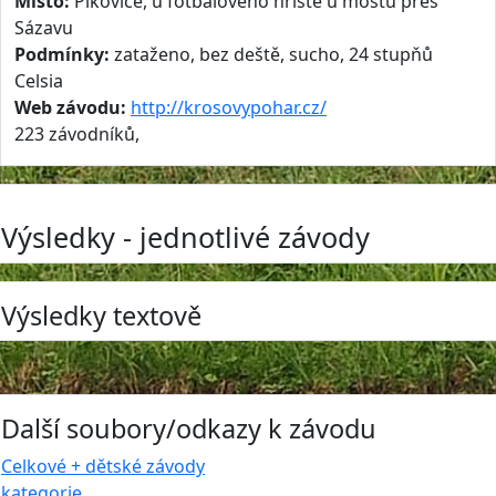
Místo:
Pikovice, u fotbalového hřiště u mostu přes
Sázavu
Podmínky:
zataženo, bez deště, sucho, 24 stupňů
Celsia
Web závodu:
http://krosovypohar.cz/
223 závodníků,
Výsledky - jednotlivé závody
Výsledky textově
Další soubory/odkazy k závodu
Celkové + dětské závody
kategorie