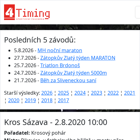
Posledních 5 závodů:
5.8.2026 -
MH noční maraton
27.7.2026 -
Zátopkův Zlatý týden MARATON
25.7.2026 -
Triatlon Brdonoš
24.7.2026 -
Zátopkův Zlatý týden 5000m
21.7.2026 -
Běh za Sliveneckou saní
Starší výsledky:
2026
¦
2025
¦
2024
¦
2023
¦
2022
¦
2021
¦
2020
¦
2019
¦
2018
¦
2017
Kros Sázava - 2.8.2020 10:00
Pořadatel:
Krosový pohár