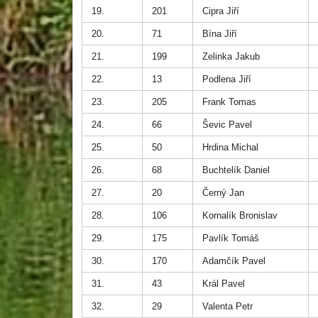
19.
201
Cipra Jiří
20.
71
Bína Jiří
21.
199
Zelinka Jakub
22.
13
Podlena Jiří
23.
205
Frank Tomas
24.
66
Ševic Pavel
25.
50
Hrdina Michal
26.
68
Buchtelík Daniel
27.
20
Černý Jan
28.
106
Kornalík Bronislav
29.
175
Pavlík Tomáš
30.
170
Adamčík Pavel
31.
43
Král Pavel
32.
29
Valenta Petr