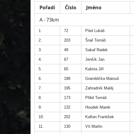
Pořadí
Číslo
Jméno
A - 73km
1.
72
Pitel Lukáš
2.
203
Šrail Tomáš
3.
49
Sakař Radek
4.
67
Jenšík Jan
5.
65
Kalista Jiří
6.
188
Gramblička Matouš
7.
195
Zahradník Matěj
8.
173
Přibil Tomáš
9.
132
Houdek Marek
10.
202
Kaftan František
11.
130
Vít Martin