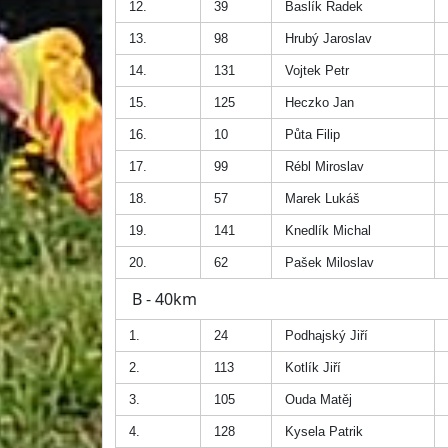
12.
39
Baslík Radek
13.
98
Hrubý Jaroslav
14.
131
Vojtek Petr
15.
125
Heczko Jan
16.
10
Půta Filip
17.
99
Rébl Miroslav
18.
57
Marek Lukáš
19.
141
Knedlík Michal
20.
62
Pašek Miloslav
B - 40km
1.
24
Podhajský Jiří
2.
113
Kotlík Jiří
3.
105
Ouda Matěj
4.
128
Kysela Patrik