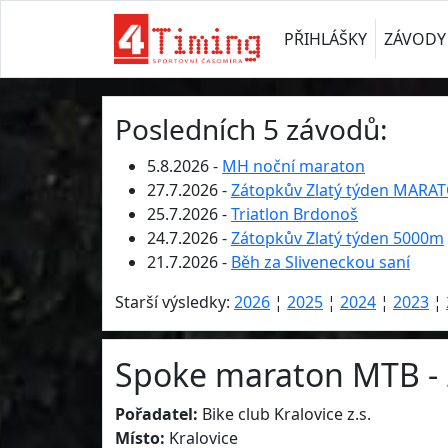
PŘIHLÁŠKY
ZÁVODY
Posledních 5 závodů:
5.8.2026 -
MH noční maraton
27.7.2026 -
Zátopkův Zlatý týden MARA
25.7.2026 -
Triatlon Brdonoš
24.7.2026 -
Zátopkův Zlatý týden 5000m
21.7.2026 -
Běh za Sliveneckou saní
Starší výsledky:
2026
¦
2025
¦
2024
¦
2023
¦
Spoke maraton MTB - 
Pořadatel:
Bike club Kralovice z.s.
Místo:
Kralovice