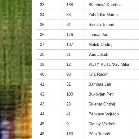
33.
138
Břachová Kateřina
34.
63
Zahrádka Martin
35.
81
Rykala Tomáš
36.
176
Luncar Jan
37.
107
Málek Ondřej
38.
21
Vais Jakub
39.
12
VETY VETENGL Milan
40.
93
Kříž Radim
41.
51
Bambas Jan
42.
100
Bukovjan Petr
43.
23
Sklenář Ondřej
44.
41
Pěnkava Vojtěch
45.
9
Dlouhý Vojtěch
46.
183
Půta Tomáš