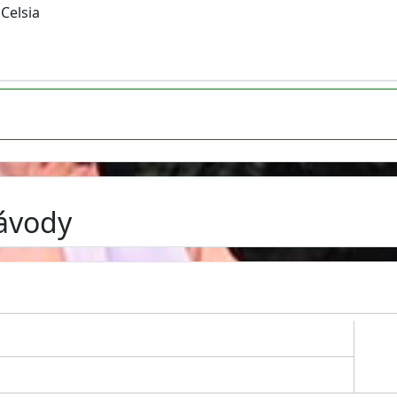
Celsia
závody