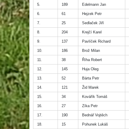
5.
189
Edelmann Jan
6.
61
Hejzek Petr
7.
25
Sedlaček Jiří
8.
204
Krejčí Karel
9.
137
Pavlíček Richard
10.
186
Brož Milan
11.
38
Říha Robert
12.
145
Huja Oleg
13.
52
Bárta Petr
14.
121
Žid Marek
15.
34
Kovářík Tomáš
16.
27
Zíka Petr
17.
190
Bednář Vojtěch
18.
15
Pohunek Lukáš