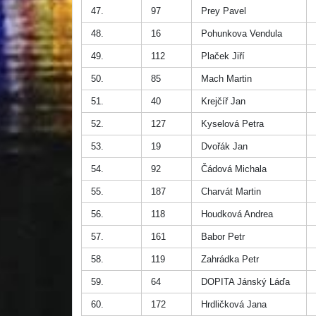
47.
97
Prey Pavel
48.
16
Pohunkova Vendula
49.
112
Plaček Jiří
50.
85
Mach Martin
51.
40
Krejčíř Jan
52.
127
Kyselová Petra
53.
19
Dvořák Jan
54.
92
Čádová Michala
55.
187
Charvát Martin
56.
118
Houdková Andrea
57.
161
Babor Petr
58.
119
Zahrádka Petr
59.
64
DOPITA Jánský Láďa
60.
172
Hrdličková Jana