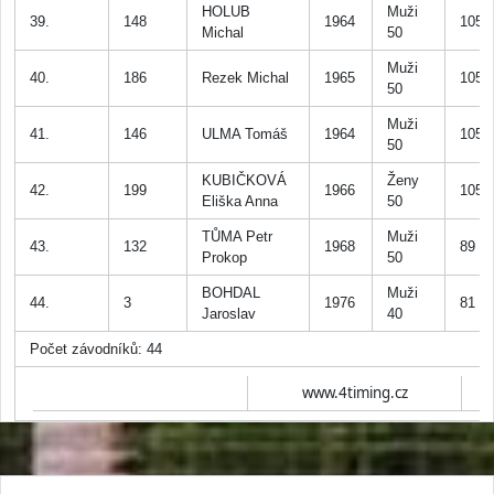
HOLUB
Muži
39.
148
1964
105
Michal
50
Muži
40.
186
Rezek Michal
1965
105
50
Muži
41.
146
ULMA Tomáš
1964
105
50
KUBIČKOVÁ
Ženy
42.
199
1966
105
Eliška Anna
50
TŮMA Petr
Muži
43.
132
1968
89
Prokop
50
BOHDAL
Muži
44.
3
1976
81
Jaroslav
40
Počet závodníků: 44
www.4timing.cz