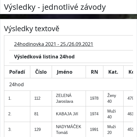
Výsledky - jednotlivé závody
Výsledky textově
24hodinovka 2021 - 25./26.09.2021
Výsledková listina 24hod
Pořadí
Číslo
Jméno
RN
Kat.
Kol
24hod
ZELENÁ
Ženy
1.
112
1978
479
Jaroslava
40
Muži
2.
81
KABAJA Jiří
1974
461
40
NADYMÁČEK
Muži
3.
129
1991
451
Tomáš
20