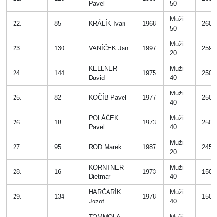
Pavel
50
Muži
22.
85
KRÁLÍK Ivan
1968
260
50
Muži
23.
130
VANÍČEK Jan
1997
259
20
KELLNER
Muži
24.
144
1975
250
David
40
Muži
25.
82
KOČÍB Pavel
1977
250
40
POLÁČEK
Muži
26.
18
1973
250
Pavel
40
Muži
27.
95
ROD Marek
1987
245
20
KORNTNER
Muži
28.
16
1973
150
Dietmar
40
HARČARÍK
Muži
29.
134
1978
150
Jozef
40
TOMMOLA
Muži