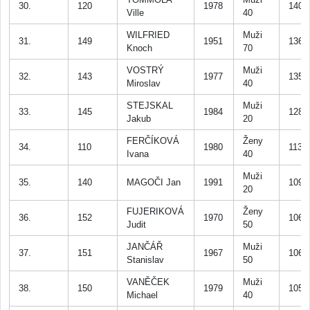
30.
120
1978
140
Ville
40
WILFRIED
Muži
31.
149
1951
136
Knoch
70
VOSTRÝ
Muži
32.
143
1977
135
Miroslav
40
STEJSKAL
Muži
33.
145
1984
128
Jakub
20
FERČÍKOVÁ
Ženy
34.
110
1980
113
Ivana
40
Muži
35.
140
MAGOČI Jan
1991
109
20
FUJERIKOVÁ
Ženy
36.
152
1970
106
Judit
50
JANČÁŘ
Muži
37.
151
1967
106
Stanislav
50
VANĚČEK
Muži
38.
150
1979
105
Michael
40