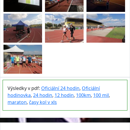
Výsledky v pdf:
Oficiální 24 hodin
,
Oficiální
hodinovka
,
24 hodin
,
12 hodin
,
100km
,
100 mil
,
maraton
,
časy kol v xls