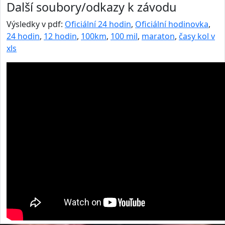
Další soubory/odkazy k závodu
Výsledky v pdf:
Oficiální 24 hodin
,
Oficiální hodinovka
,
24 hodin
,
12 hodin
,
100km
,
100 mil
,
maraton
,
časy kol v
xls