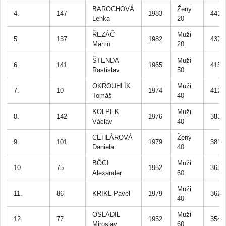
BAROCHOVÁ
Ženy
4.
147
1983
441
Lenka
20
ŘEZÁČ
Muži
5.
137
1982
437
Martin
20
ŠTENDA
Muži
6.
141
1965
415
Rastislav
50
OKROUHLÍK
Muži
7.
10
1974
412
Tomáš
40
KOLPEK
Muži
8.
142
1976
383
Václav
40
CEHLÁROVÁ
Ženy
9.
101
1979
381
Daniela
40
BÖGI
Muži
10.
75
1952
365
Alexander
60
Muži
11.
86
KRIKL Pavel
1979
362
40
OSLADIL
Muži
12.
77
1952
354
Miroslav
60