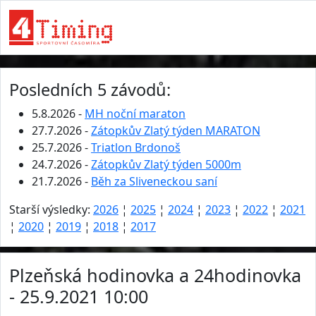
Posledních 5 závodů:
5.8.2026 -
MH noční maraton
27.7.2026 -
Zátopkův Zlatý týden MARATON
25.7.2026 -
Triatlon Brdonoš
24.7.2026 -
Zátopkův Zlatý týden 5000m
21.7.2026 -
Běh za Sliveneckou saní
Starší výsledky:
2026
¦
2025
¦
2024
¦
2023
¦
2022
¦
2021
¦
2020
¦
2019
¦
2018
¦
2017
Plzeňská hodinovka a 24hodinovka
- 25.9.2021 10:00