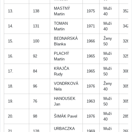
MASTNÝ
Muži
13.
138
1975
352
Martin
40
TOMAN
Muži
14.
131
1971
342
Martin
40
BEDNARSKÁ
Ženy
15.
100
1966
326
Blanka
50
PLACHÝ
Muži
16.
92
1965
325
Martin
50
KRAJČA
Muži
17.
84
1965
308
Rudy
50
VONDRKOVÁ
Ženy
18.
96
1976
305
Nela
40
HANOUSEK
Muži
19.
76
1963
305
Jan
50
Muži
20.
98
ŠIMÁK Pavel
1976
285
40
URBACZKA
Muži
21.
128
1969
269