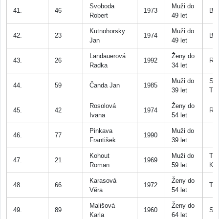
Svoboda
Muži do
41.
46
1973
Be
Robert
49 let
Kutnohorsky
Muži do
42.
23
1974
Bo
Jan
49 let
Landauerová
Ženy do
43.
26
1992
RT
Radka
34 let
Muži do
SK
44.
59
Čanda Jan
1985
39 let
Toc
Rosolová
Ženy do
45.
42
1974
Ro
Ivana
54 let
Pinkava
Muži do
46.
77
1990
František
39 let
Kohout
Muži do
TJ 
47.
21
1969
Roman
59 let
Krá
Karasová
Ženy do
48.
66
1972
Tis
Věra
54 let
Mališová
Ženy do
49.
89
1960
SA
Karla
64 let