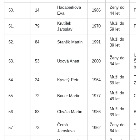
Hacaperková
Ženy do
50.
14
1986
Př
Eva
44 let
Krutílek
Muži do
51.
79
1970
Př
Jaroslav
59 let
Muži do
52.
84
Staněk Martin
1991
39 let
UR
Ženy do
53.
53
Uxová Anett
2000
Šíl
34 let
bě
Muži do
TJ
54.
24
Kyselý Petr
1964
59 let
Zd
Muži do
55.
72
Bauer Martin
1977
Chl
49 let
Muži do
56.
83
Chvála Martin
1986
Bře
39 let
Černá
Ženy do
SK
57.
73
1962
Jaroslava
64 let
Toc