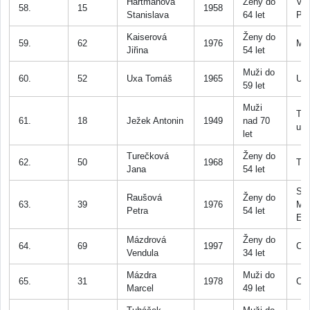
Hartmanová
Ženy do
Vor
58.
15
1958
Stanislava
64 let
Př
Kaiserová
Ženy do
59.
62
1976
MP
Jiřina
54 let
Muži do
60.
52
Uxa Tomáš
1965
UR
59 let
Muži
TJ
61.
18
Ježek Antonin
1949
nad 70
u K
let
Turečková
Ženy do
62.
50
1968
TK
Jana
54 let
SK
Raušová
Ženy do
63.
39
1976
Mn
Petra
54 let
Ex
Mázdrová
Ženy do
64.
69
1997
Chr
Vendula
34 let
Mázdra
Muži do
65.
31
1978
Chr
Marcel
49 let