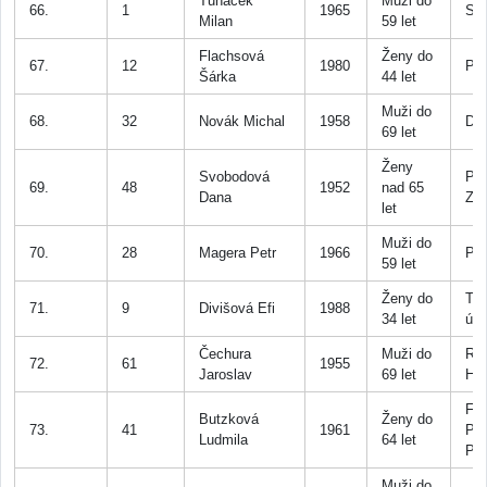
Tuháček
Muži do
66.
1
1965
SK
Milan
59 let
Flachsová
Ženy do
67.
12
1980
Př
Šárka
44 let
Muži do
68.
32
Novák Michal
1958
Dob
69 let
Ženy
Svobodová
Piv
69.
48
1952
nad 65
Dana
Zlo
let
Muži do
70.
28
Magera Petr
1966
Př
59 let
Ženy do
Tro
71.
9
Divišová Efi
1988
34 let
útě
Čechura
Muži do
Ro
72.
61
1955
Jaroslav
69 let
Hoř
Fit
Butzková
Ženy do
73.
41
1961
Pa
Ludmila
64 let
Př
Muži do