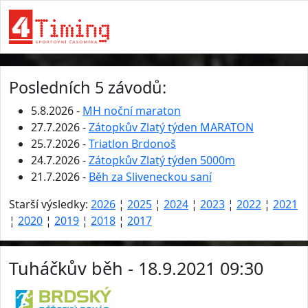
Posledních 5 závodů:
5.8.2026 -
MH noční maraton
27.7.2026 -
Zátopkův Zlatý týden MARATON
25.7.2026 -
Triatlon Brdonoš
24.7.2026 -
Zátopkův Zlatý týden 5000m
21.7.2026 -
Běh za Sliveneckou saní
Starší výsledky:
2026
¦
2025
¦
2024
¦
2023
¦
2022
¦
2021
¦
2020
¦
2019
¦
2018
¦
2017
Tuháčkův běh - 18.9.2021 09:30