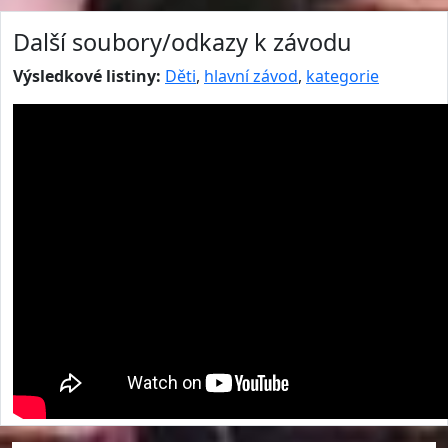
Další soubory/odkazy k závodu
Výsledkové listiny:
Děti
,
hlavní závod
,
kategorie