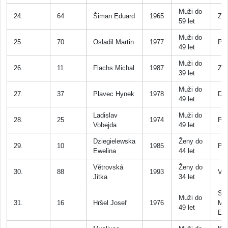
Muži do
24.
64
Šiman Eduard
1965
Záb
59 let
Muži do
25.
70
Osladil Martin
1977
PL
49 let
Muži do
26.
11
Flachs Michal
1987
Zli
39 let
Muži do
27.
37
Plavec Hynek
1978
D. 
49 let
Ladislav
Muži do
28.
25
1974
Pri
Vobejda
49 let
Dziegielewska
Ženy do
29.
10
1985
Pr
Ewelina
44 let
Větrovská
Ženy do
30.
88
1993
VD
Jitka
34 let
SK
Muži do
31.
16
Hršel Josef
1976
Mn
49 let
Ex