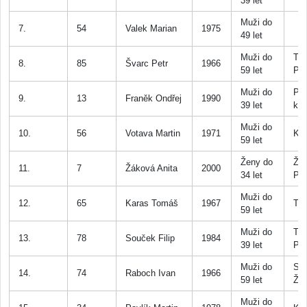
39 let
Muži do
7.
54
Valek Marian
1975
49 let
Muži do
Tri
8.
85
Švarc Petr
1966
59 let
Př
Muži do
Pr
9.
13
Franěk Ondřej
1990
39 let
ka
Muži do
10.
56
Votava Martin
1971
Krá
59 let
Ženy do
Žak
11.
7
Žáková Anita
2000
34 let
PB
Muži do
12.
65
Karas Tomáš
1967
Tis
59 let
Muži do
Tri
13.
78
Souček Filip
1984
39 let
Př
Muži do
Stř
14.
74
Raboch Ivan
1966
59 let
Že
Muži do