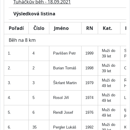
Tuháčkův běh - 18.09.2021
Výsledková listina
Pořadí
Číslo
Jméno
RN
Kat.
K
Běh na 8 km
Muži do
Spa
1.
4
Pavlišen Petr
1999
39 let
Pra
Muži do
2.
2
Burian Tomáš
1998
Chr
39 let
Muži do
Ro
3.
3
Škrlant Martin
1979
49 let
Hoř
Muži do
4.
5
Rosol Jiří
1974
Lo
49 let
Muži do
tj 
5.
6
Rendl Josef
1976
49 let
pra
Muži do
6.
35
Pergler Lukáš
1992
Ko