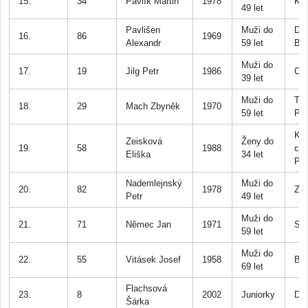
15.
34
Pavlík Martin
1978
Kr
49 let
Pavlišen
Muži do
Drt
16.
86
1969
Alexandr
59 let
Be
Muži do
17.
19
Jilg Petr
1986
CA
39 let
Muži do
Tri
18.
29
Mach Zbyněk
1970
59 let
Př
Kř
Zeisková
Ženy do
19.
58
1988
ce
Eliška
34 let
Př
Nademlejnský
Muži do
20.
82
1978
Zdi
Petr
49 let
Muži do
21.
71
Němec Jan
1971
Str
59 let
Muži do
22.
55
Vitásek Josef
1958
Bu
69 let
Flachsová
23.
8
2002
Juniorky
Duk
Šárka