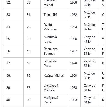
Myslivec
Muži do
Ka
32.
63
1986
Michal
39 let
Vlt
Muži do
33.
51
Turek Jiří
1962
Ch
59 let
Dvořák
Muži do
TTK
34.
76
1983
Vítězslav
39 let
Pl
Kubínová
Ženy do
35.
22
1980
Whe
Ivana
44 let
Řechková
Ženy do
Ox
36.
43
1967
Svatava
54 let
Př
Stibalová
Ženy do
37.
45
1976
Br
Petra
54 let
Muži do
U 
38.
75
Kašpar Michal
1990
39 let
tea
Lhotáková
Ženy do
Ro
39.
87
1988
Marcela
34 let
Hoř
Matějková
Ženy do
40.
30
1993
Ko
Petra
34 let