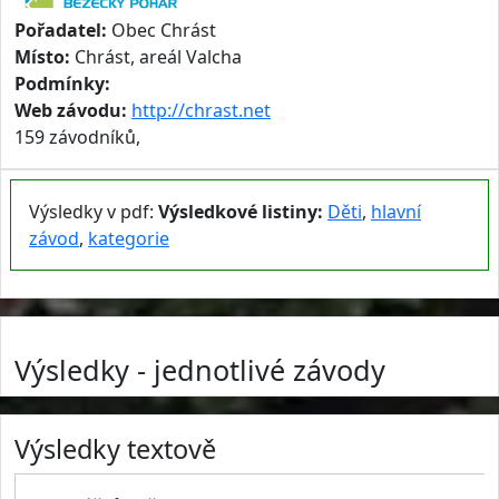
Pořadatel:
Obec Chrást
Místo:
Chrást, areál Valcha
Podmínky:
Web závodu:
http://chrast.net
159 závodníků,
Výsledky v pdf:
Výsledkové listiny:
Děti
,
hlavní
závod
,
kategorie
Výsledky - jednotlivé závody
Výsledky textově