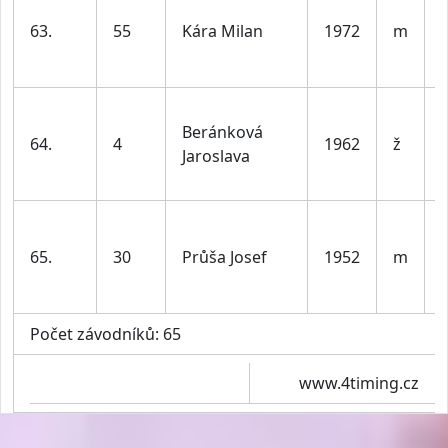
63.
55
Kára Milan
1972
m
l
Beránková
64.
4
1962
ž
Jaroslava
l
65.
30
Průša Josef
1952
m
l
Počet závodníků: 65
www.4timing.cz