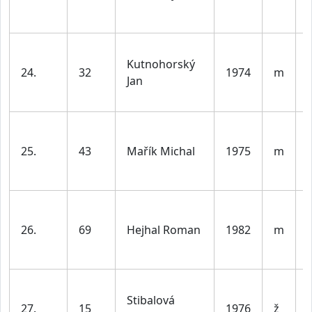
l
Kutnohorský
24.
32
1974
m
Jan
l
25.
43
Mařík Michal
1975
m
l
26.
69
Hejhal Roman
1982
m
l
Stibalová
27.
15
1976
ž