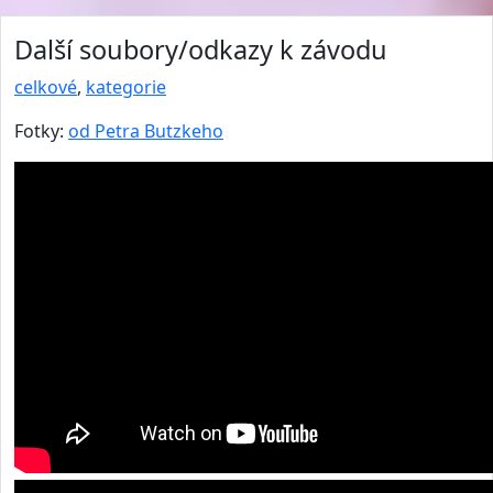
Další soubory/odkazy k závodu
celkové
,
kategorie
Fotky:
od Petra Butzkeho