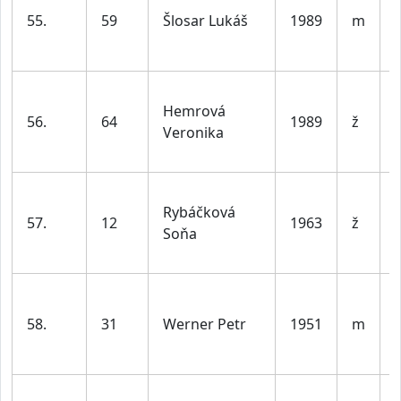
55.
59
Šlosar Lukáš
1989
m
l
Hemrová
56.
64
1989
ž
Veronika
l
Rybáčková
57.
12
1963
ž
Soňa
l
58.
31
Werner Petr
1951
m
l