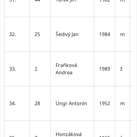
l
32.
25
Šedivý Jan
1984
m
l
Fraňková
33.
2
1989
ž
Andrea
l
34.
28
Ungr Antonín
1952
m
l
Honzáková