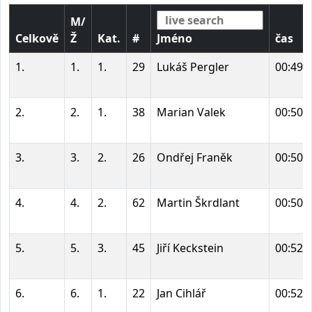
M/
Celkově
Ž
Kat.
#
Jméno
čas
1.
1.
1.
29
Lukáš Pergler
00:49:
2.
2.
1.
38
Marian Valek
00:50:
3.
3.
2.
26
Ondřej Franěk
00:50:
4.
4.
2.
62
Martin Škrdlant
00:50:
5.
5.
3.
45
Jiří Keckstein
00:52:
6.
6.
1.
22
Jan Cihlář
00:52: