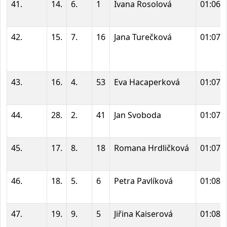
41.
14.
6.
1
Ivana Rosolová
01:06:
42.
15.
7.
16
Jana Turečková
01:07:
43.
16.
4.
53
Eva Hacaperková
01:07:
44.
28.
2.
41
Jan Svoboda
01:07:
45.
17.
8.
18
Romana Hrdličková
01:07:
46.
18.
5.
6
Petra Pavlíková
01:08:
47.
19.
9.
5
Jiřina Kaiserová
01:08: