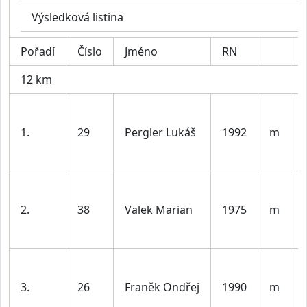
Výsledková listina
Pořadí
Číslo
Jméno
RN
12 km
1.
29
Pergler Lukáš
1992
m
l
2.
38
Valek Marian
1975
m
l
3.
26
Franěk Ondřej
1990
m