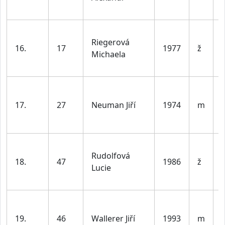
l
Riegerová
16.
17
1977
ž
Michaela
l
17.
27
Neuman Jiří
1974
m
l
Rudolfová
18.
47
1986
ž
Lucie
l
19.
46
Wallerer Jiří
1993
m