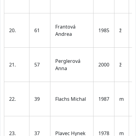
l
Frantová
20.
61
1985
ž
Andrea
l
Perglerová
21.
57
2000
ž
Anna
l
22.
39
Flachs Michal
1987
m
l
23.
37
Plavec Hynek
1978
m