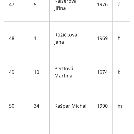
Kaiserová
47.
5
1976
ž
Jiřina
l
Růžičková
48.
11
1969
ž
Jana
l
Pertlová
49.
10
1974
ž
Martina
l
50.
34
Kašpar Michal
1990
m
l