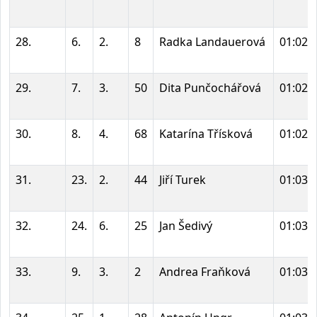
28.
6.
2.
8
Radka Landauerová
01:02:
29.
7.
3.
50
Dita Punčochářová
01:02:
30.
8.
4.
68
Katarína Třísková
01:02:
31.
23.
2.
44
Jiří Turek
01:03:
32.
24.
6.
25
Jan Šedivý
01:03:
33.
9.
3.
2
Andrea Fraňková
01:03: