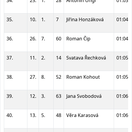
34.
25.
1.
28
Antonín Ungr
01:03:
35.
10.
1.
7
Jiřina Honzáková
01:04:
36.
26.
7.
60
Roman Čip
01:04:
37.
11.
2.
14
Svatava Řechková
01:05:
38.
27.
8.
52
Roman Kohout
01:05:
39.
12.
3.
63
Jana Svobodová
01:06:
40.
13.
5.
48
Věra Karasová
01:06: