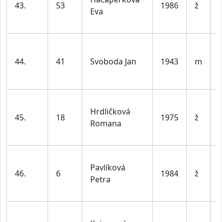
43.
53
1986
ž
Eva
l
44.
41
Svoboda Jan
1943
m
l
Hrdličková
45.
18
1975
ž
Romana
l
Pavlíková
46.
6
1984
ž
Petra
l