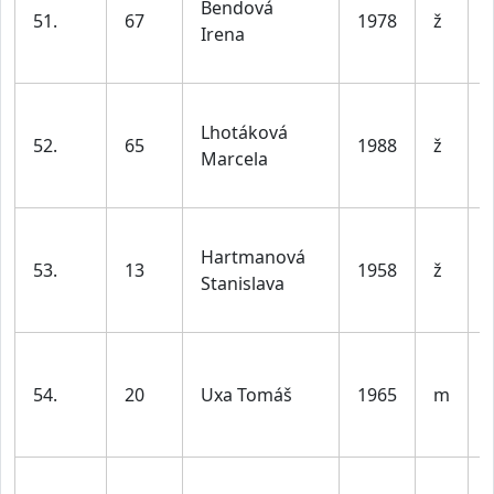
Bendová
51.
67
1978
ž
Irena
l
Lhotáková
52.
65
1988
ž
Marcela
l
Hartmanová
53.
13
1958
ž
Stanislava
l
54.
20
Uxa Tomáš
1965
m
l