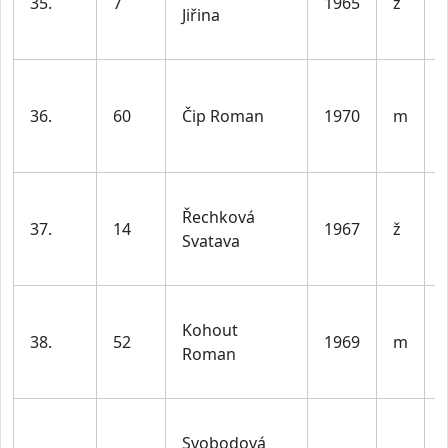
35.
7
1965
ž
Jiřina
l
36.
60
Čip Roman
1970
m
l
Řechková
37.
14
1967
ž
Svatava
l
Kohout
38.
52
1969
m
Roman
l
Svobodová