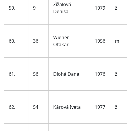
Žížalová
59.
9
1979
ž
Denisa
l
Wiener
60.
36
1956
m
Otakar
l
61.
56
Dlohá Dana
1976
ž
l
62.
54
Kárová Iveta
1977
ž
l