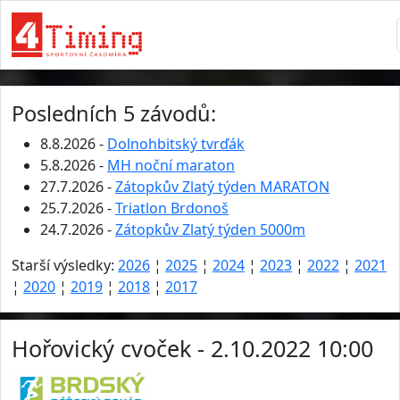
Posledních 5 závodů:
8.8.2026 -
Dolnohbitský tvrďák
5.8.2026 -
MH noční maraton
27.7.2026 -
Zátopkův Zlatý týden MARATON
25.7.2026 -
Triatlon Brdonoš
24.7.2026 -
Zátopkův Zlatý týden 5000m
Starší výsledky:
2026
¦
2025
¦
2024
¦
2023
¦
2022
¦
2021
¦
2020
¦
2019
¦
2018
¦
2017
Hořovický cvoček - 2.10.2022 10:00