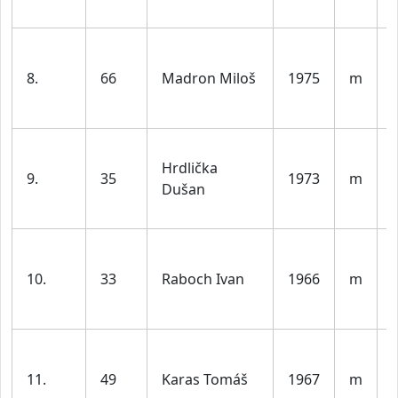
l
8.
66
Madron Miloš
1975
m
l
Hrdlička
9.
35
1973
m
Dušan
l
10.
33
Raboch Ivan
1966
m
l
11.
49
Karas Tomáš
1967
m