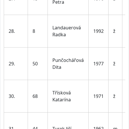
Petra
l
Landauerová
28.
8
1992
ž
Radka
l
Punčochářová
29.
50
1977
ž
Dita
l
Třísková
30.
68
1971
ž
Katarína
l
31.
44
Turek Jiří
1962
m