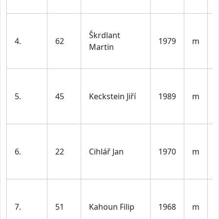
l
Škrdlant
4.
62
1979
m
Martin
l
5.
45
Keckstein Jiří
1989
m
l
6.
22
Cihlář Jan
1970
m
l
7.
51
Kahoun Filip
1968
m