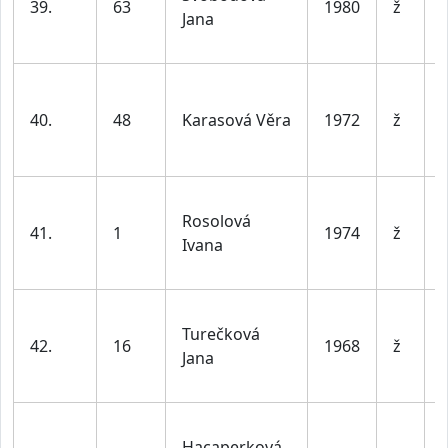
39.
63
1980
ž
Jana
l
40.
48
Karasová Věra
1972
ž
l
Rosolová
41.
1
1974
ž
Ivana
l
Turečková
42.
16
1968
ž
Jana
l
Hacaperková