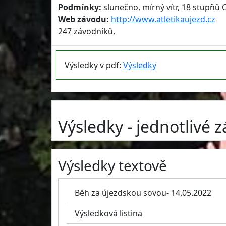
Podmínky:
slunečno, mírný vítr, 18 stupňů C
Web závodu:
http://www.atletikaujezd.cz
247 závodníků,
Výsledky v pdf:
Výsledky
Výsledky - jednotlivé 
Výsledky textově
Běh za újezdskou sovou- 14.05.2022
Výsledková listina