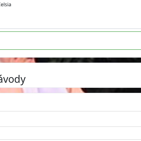
elsia
závody