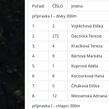
Pořadí
ČÍSLO
Jméno
přípravka I – dívky 300m
1.
2
Vojtěchová Eliška
2.
272
Daczická Terezie
3.
4
Kracíková Tereza
4.
9
Bártová Markéta
5.
1
Kuprová Adéla
6.
8
Kocourková Hana
7.
5
Čiháková Eliška
8.
12
Messenská Adriana
přípravka I – chlapci 300m