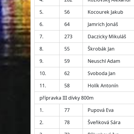
5.
56
Kocourek Jakub
6.
64
Jamrich Jonáš
7.
273
Daczicky Mikuláš
8.
55
Škrobák Jan
9.
59
Neuschl Adam
10.
62
Svoboda Jan
11.
58
Holík Antonín
přípravka III dívky 800m
1.
77
Pupová Eva
2.
78
Šveňková Sára