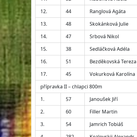
12.
44
Ranglová Agáta
13.
48
Skokánková Julie
14.
47
Srbová Nikol
15.
38
Sedláčková Adéla
16.
51
Bezděkovská Tereza
17.
45
Vokurková Karolína
přípravka II – chlapci 800m
1.
57
Janoušek Jiří
2.
60
Filler Martin
3.
54
Jamrich Tobiáš
4.
282
Kozlovskij Alexandr