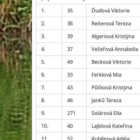
1.
35
Ďuďová Viktorie
2.
36
Reiterová Tereza
3.
39
Algeriová Kristýna
4.
37
Večeřová Annabella
5.
49
Becková Viktorie
6.
33
Ferklová Mia
7.
43
Půčková Kristýna
8.
46
Janků Tereza
9.
271
Solárová Ella
10.
40
Lajblová Kateřina
11.
52
Kuběnová Adéla