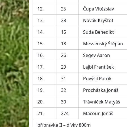
12.
25
Čupa Vítězslav
13.
28
Novák Kryštof
14.
15
Suda Benedikt
15.
18
Messenský Štěpán
16.
26
Segev Aaron
17.
29
Lajbl František
18.
31
Povýšil Patrik
19.
32
Procházka Jonáš
20.
30
Trávníček Matyáš
21.
274
Macoun Jonáš
přípravka II – dívky 800m