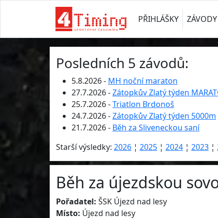
PŘIHLÁŠKY
ZÁVODY
Posledních 5 závodů:
5.8.2026 -
MH noční maraton
27.7.2026 -
Zátopkův Zlatý týden MARA
25.7.2026 -
Triatlon Brdonoš
24.7.2026 -
Zátopkův Zlatý týden 5000m
21.7.2026 -
Běh za Sliveneckou saní
Starší výsledky:
2026
¦
2025
¦
2024
¦
2023
¦
Běh za újezdskou sovo
Pořadatel:
ŠSK Újezd nad lesy
Místo:
Újezd nad lesy