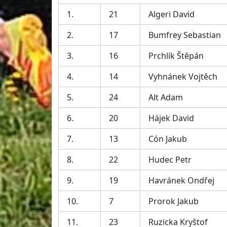
1.
21
Algeri David
2.
17
Bumfrey Sebastian
3.
16
Prchlík Štěpán
4.
14
Vyhnánek Vojtěch
5.
24
Alt Adam
6.
20
Hájek David
7.
13
Cón Jakub
8.
22
Hudec Petr
9.
19
Havránek Ondřej
10.
7
Prorok Jakub
11.
23
Ruzicka Kryštof