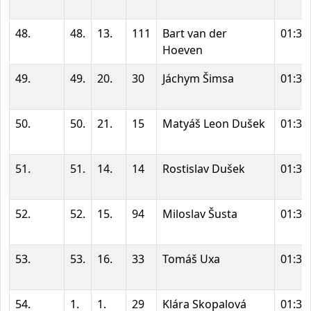
48.
48.
13.
111
Bart van der
01:37
Hoeven
49.
49.
20.
30
Jáchym Šimsa
01:37
50.
50.
21.
15
Matyáš Leon Dušek
01:37
51.
51.
14.
14
Rostislav Dušek
01:37
52.
52.
15.
94
Miloslav Šusta
01:37
53.
53.
16.
33
Tomáš Uxa
01:39
54.
1.
1.
29
Klára Skopalová
01:39