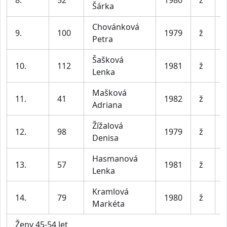
Šárka
Chovánková
9.
100
1979
ž
Petra
Šašková
10.
112
1981
ž
Lenka
Mašková
11.
41
1982
ž
Adriana
Žížalová
12.
98
1979
ž
Denisa
Hasmanová
13.
57
1981
ž
Lenka
Kramlová
14.
79
1980
ž
Markéta
Ženy 45-54 let