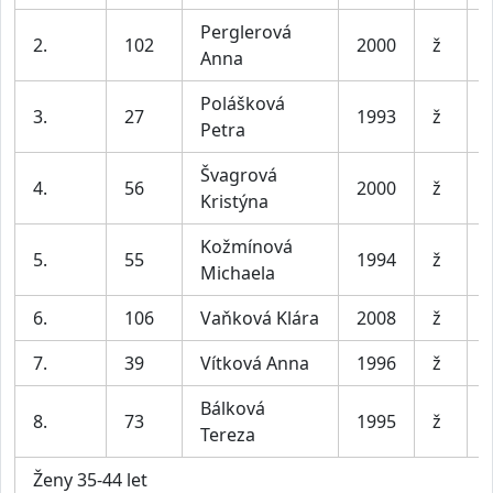
Perglerová
2.
102
2000
ž
Anna
Polášková
3.
27
1993
ž
Petra
Švagrová
4.
56
2000
ž
Kristýna
Kožmínová
5.
55
1994
ž
Michaela
6.
106
Vaňková Klára
2008
ž
7.
39
Vítková Anna
1996
ž
Bálková
8.
73
1995
ž
Tereza
Ženy 35-44 let