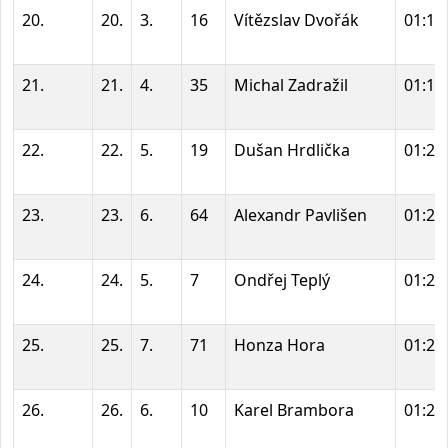
20.
20.
3.
16
Vítězslav Dvořák
01:17
21.
21.
4.
35
Michal Zadražil
01:19
22.
22.
5.
19
Dušan Hrdlička
01:20
23.
23.
6.
64
Alexandr Pavlišen
01:20
24.
24.
5.
7
Ondřej Teplý
01:22
25.
25.
7.
71
Honza Hora
01:22
26.
26.
6.
10
Karel Brambora
01:22