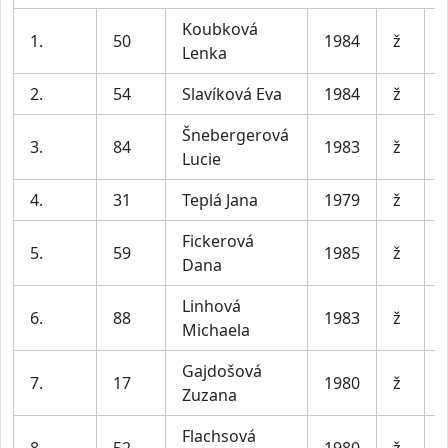
Koubková
1.
50
1984
ž
Lenka
2.
54
Slavíková Eva
1984
ž
Šnebergerová
3.
84
1983
ž
Lucie
4.
31
Teplá Jana
1979
ž
Fickerová
5.
59
1985
ž
Dana
Linhová
6.
88
1983
ž
J
Michaela
Gajdošová
7.
17
1980
ž
Zuzana
Flachsová
8.
52
1980
ž