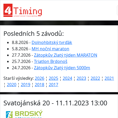
Posledních 5 závodů:
8.8.2026 -
Dolnohbitský tvrďák
5.8.2026 -
MH noční maraton
27.7.2026 -
Zátopkův Zlatý týden MARATON
25.7.2026 -
Triatlon Brdonoš
24.7.2026 -
Zátopkův Zlatý týden 5000m
Starší výsledky:
2026
¦
2025
¦
2024
¦
2023
¦
2022
¦
2021
¦
2020
¦
2019
¦
2018
¦
2017
Svatojánská 20 - 11.11.2023 13:00