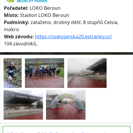
Pořadatel:
LOKO Beroun
Místo:
Stadion LOKO Beroun
Podmínky:
zataženo, drobný déšť. 8 stupňů Celsia,
mokro
Web závodu:
https://svatojanska20.estranky.cz/
104 závodníků,