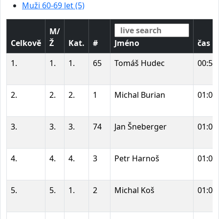
Muži 60-69 let (5)
M/
Celkově
Ž
Kat.
#
Jméno
čas
1.
1.
1.
65
Tomáš Hudec
00:59
2.
2.
2.
1
Michal Burian
01:01
3.
3.
3.
74
Jan Šneberger
01:04
4.
4.
4.
3
Petr Harnoš
01:04
5.
5.
1.
2
Michal Koš
01:04