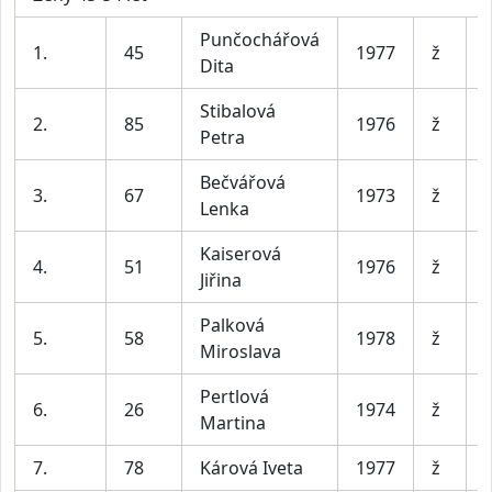
Punčochářová
J
1.
45
1977
ž
Dita
Stibalová
2.
85
1976
ž
Petra
Bečvářová
3.
67
1973
ž
Lenka
Kaiserová
4.
51
1976
ž
Jiřina
Palková
5.
58
1978
ž
Miroslava
Pertlová
6.
26
1974
ž
Martina
7.
78
Kárová Iveta
1977
ž