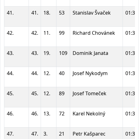
41.
41.
18.
53
Stanislav Švaček
01:32
42.
42.
11.
99
Richard Chovánek
01:33
43.
43.
19.
109
Dominik Janata
01:34
44.
44.
12.
40
Josef Nykodym
01:34
45.
45.
12.
89
Josef Tomeček
01:36
46.
46.
13.
72
Karel Nekolný
01:36
47.
47.
3.
21
Petr Kašparec
01:36