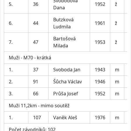
Svobodová
5.
36
1952
ž
Dana
Butzková
6.
44
1961
ž
Ludmila
Bartošová
7.
47
1953
ž
Milada
Muži - M70 - krátká
1.
37
Svoboda Jan
1943
m
2.
91
Šůcha Václav
1946
m
3.
66
Průša Josef
1952
m
Muži 11,2km - mimo soutěž
1.
107
Vaněk Aleš
1976
m
Počet závodníků: 102