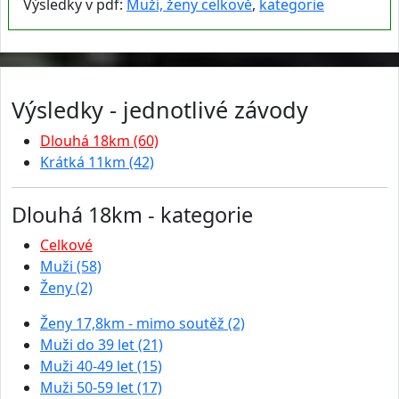
Výsledky v pdf:
Muži, ženy celkově
,
kategorie
Výsledky - jednotlivé závody
Dlouhá 18km (60)
Krátká 11km (42)
Dlouhá 18km - kategorie
Celkové
Muži (58)
Ženy (2)
Ženy 17,8km - mimo soutěž (2)
Muži do 39 let (21)
Muži 40-49 let (15)
Muži 50-59 let (17)