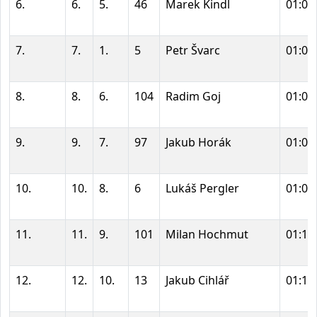
6.
6.
5.
46
Marek Kindl
01:06
7.
7.
1.
5
Petr Švarc
01:07
8.
8.
6.
104
Radim Goj
01:07
9.
9.
7.
97
Jakub Horák
01:09
10.
10.
8.
6
Lukáš Pergler
01:09
11.
11.
9.
101
Milan Hochmut
01:10
12.
12.
10.
13
Jakub Cihlář
01:11