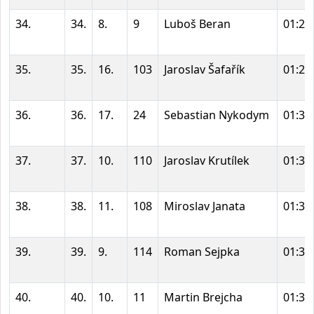
34.
34.
8.
9
Luboš Beran
01:28
35.
35.
16.
103
Jaroslav Šafařík
01:28
36.
36.
17.
24
Sebastian Nykodym
01:30
37.
37.
10.
110
Jaroslav Krutílek
01:31
38.
38.
11.
108
Miroslav Janata
01:31
39.
39.
9.
114
Roman Sejpka
01:32
40.
40.
10.
11
Martin Brejcha
01:32