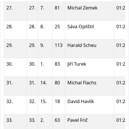
27.
27.
7.
81
Michal Zemek
01:22
28.
28.
8.
25
Sáva Oplištil
01:23
29.
29.
9.
113
Harald Scheu
01:24
30.
30.
1.
83
Jiří Turek
01:27
31.
31.
14.
80
Michal Flachs
01:27
32.
32.
15.
18
David Havlík
01:28
33.
33.
2.
63
Pavel Frič
01:28