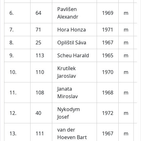
Pavlišen
6.
64
1969
m
Alexandr
7.
71
Hora Honza
1971
m
8.
25
Oplištil Sáva
1967
m
9.
113
Scheu Harald
1965
m
Krutílek
10.
110
1970
m
Jaroslav
Janata
11.
108
1968
m
Miroslav
Nykodym
12.
40
1972
m
Josef
van der
13.
111
1967
m
Hoeven Bart