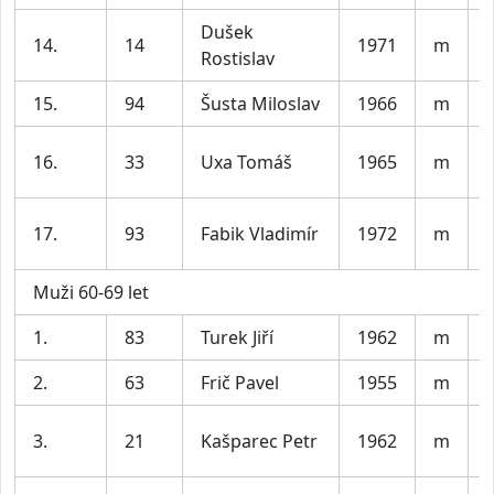
Dušek
14.
14
1971
m
Rostislav
15.
94
Šusta Miloslav
1966
m
16.
33
Uxa Tomáš
1965
m
17.
93
Fabik Vladimír
1972
m
Muži 60-69 let
1.
83
Turek Jiří
1962
m
2.
63
Frič Pavel
1955
m
3.
21
Kašparec Petr
1962
m