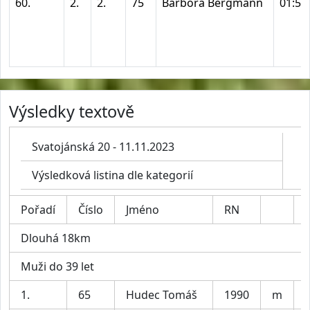
60.
2.
2.
75
Barbora Bergmann
01:57
Výsledky textově
Svatojánská 20 - 11.11.2023
Výsledková listina dle kategorií
Pořadí
Číslo
Jméno
RN
Dlouhá 18km
Muži do 39 let
1.
65
Hudec Tomáš
1990
m