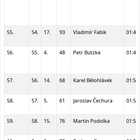
55.
54.
17.
93
Vladimír Fabik
01:40
56.
55.
4.
48
Petr Butzke
01:40
57.
56.
14.
68
Karel Bělohlávek
01:54
58.
57.
5.
61
Jaroslav Čechura
01:57
59.
58.
15.
76
Martin Podolka
01:57