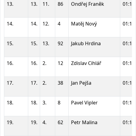
13.
13.
11.
86
Ondřej Franěk
01:11
14.
14.
12.
4
Matěj Nový
01:11
15.
15.
13.
92
Jakub Hrdina
01:11
16.
16.
2.
12
Zdislav Cihlář
01:12
17.
17.
2.
38
Jan Pejša
01:13
18.
18.
3.
8
Pavel Vipler
01:15
19.
19.
4.
62
Petr Malina
01:16