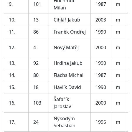
Hochmut
9.
101
1987
m
Milan
10.
13
Cihlář Jakub
2003
m
11.
86
Franěk Ondřej
1990
m
12.
4
Nový Matěj
2000
m
13.
92
Hrdina Jakub
1990
m
14.
80
Flachs Michal
1987
m
Z
15.
18
Havlík David
1990
m
Šafařík
16.
103
2000
m
Jaroslav
Nykodym
17.
24
1995
m
Sebastian