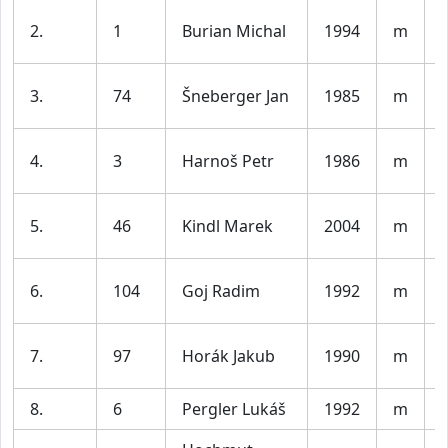
2.
1
Burian Michal
1994
m
3.
74
Šneberger Jan
1985
m
4.
3
Harnoš Petr
1986
m
5.
46
Kindl Marek
2004
m
6.
104
Goj Radim
1992
m
7.
97
Horák Jakub
1990
m
8.
6
Pergler Lukáš
1992
m