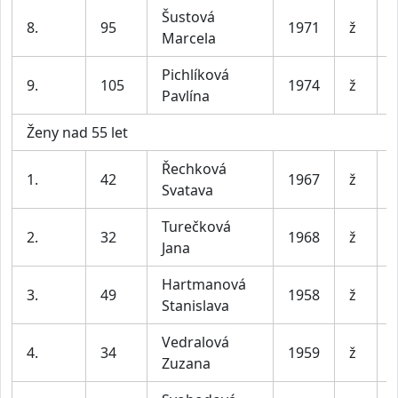
Šustová
8.
95
1971
ž
Marcela
Pichlíková
9.
105
1974
ž
Pavlína
Ženy nad 55 let
Řechková
1.
42
1967
ž
Svatava
Turečková
2.
32
1968
ž
Jana
Hartmanová
3.
49
1958
ž
Stanislava
Vedralová
4.
34
1959
ž
Zuzana