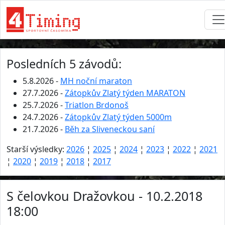
Posledních 5 závodů:
5.8.2026 -
MH noční maraton
27.7.2026 -
Zátopkův Zlatý týden MARATON
25.7.2026 -
Triatlon Brdonoš
24.7.2026 -
Zátopkův Zlatý týden 5000m
21.7.2026 -
Běh za Sliveneckou saní
Starší výsledky:
2026
¦
2025
¦
2024
¦
2023
¦
2022
¦
2021
¦
2020
¦
2019
¦
2018
¦
2017
S čelovkou Dražovkou - 10.2.2018
18:00