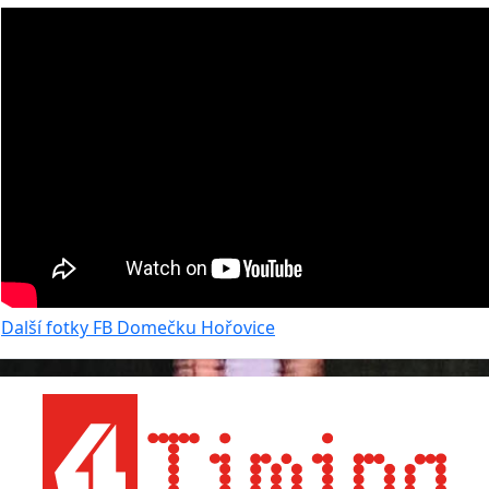
Další fotky FB Domečku Hořovice