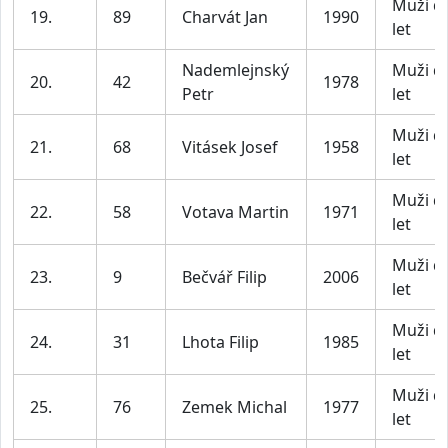
Muži d
19.
89
Charvát Jan
1990
let
Nademlejnský
Muži d
20.
42
1978
Petr
let
Muži d
21.
68
Vitásek Josef
1958
let
Muži d
22.
58
Votava Martin
1971
let
Muži d
23.
9
Bečvář Filip
2006
let
Muži d
24.
31
Lhota Filip
1985
let
Muži d
25.
76
Zemek Michal
1977
let