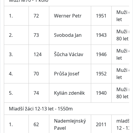
Muži M70 - 1 kolo
Muži d
1.
72
Werner Petr
1951
let
Muži n
2.
73
Svoboda Jan
1943
80 let
Muži d
3.
124
Šůcha Václav
1946
let
Muži d
4.
70
Průša Josef
1952
let
Muži n
5.
74
Kylián zdeněk
1940
80 let
Mladší žáci 12-13 let - 1550m
Nademlejnský
mladší 
1.
62
2011
Pavel
12 - 13 