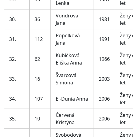
Lenka
let
Vondrova
Ženy d
30.
36
1981
Jana
let
Popelková
Ženy d
31.
112
1991
Jana
let
Kubičková
Ženy d
32.
62
1966
Eliška Anna
let
Švarcová
Ženy d
33.
16
2003
Simona
let
Ženy d
34.
107
El-Dunia Anna
2006
let
Červená
Ženy d
35.
10
2006
Kristýna
let
Svobodová
Ženy n