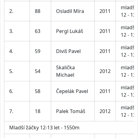
mladší 
2.
88
Osladil Míra
2011
12 - 13 
mladší 
3.
63
Pergl Lukáš
2011
12 - 13 
mladší 
4.
59
Diviš Pavel
2011
12 - 13 
Skalička
mladší 
5.
54
2012
Michael
12 - 13 
mladší 
6.
58
Čepelák Pavel
2011
12 - 13 
mladší 
7.
18
Palek Tomáš
2012
12 - 13 
Mladší žáčky 12-13 let - 1550m