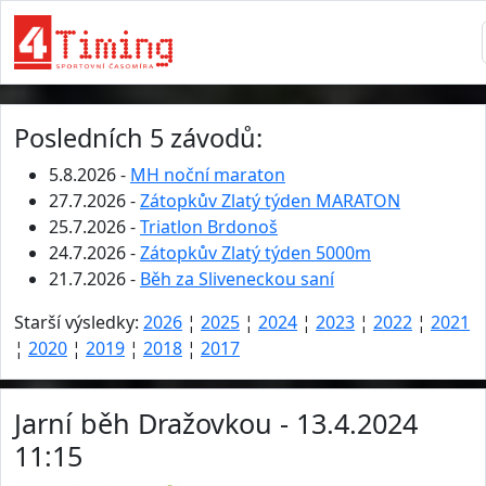
Posledních 5 závodů:
5.8.2026 -
MH noční maraton
27.7.2026 -
Zátopkův Zlatý týden MARATON
25.7.2026 -
Triatlon Brdonoš
24.7.2026 -
Zátopkův Zlatý týden 5000m
21.7.2026 -
Běh za Sliveneckou saní
Starší výsledky:
2026
¦
2025
¦
2024
¦
2023
¦
2022
¦
2021
¦
2020
¦
2019
¦
2018
¦
2017
Jarní běh Dražovkou - 13.4.2024
11:15