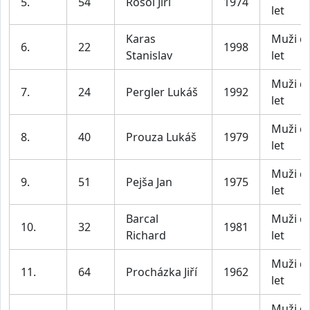
5.
54
Rosol Jiří
1974
let
Karas
Muži d
6.
22
1998
Stanislav
let
Muži d
7.
24
Pergler Lukáš
1992
let
Muži d
8.
40
Prouza Lukáš
1979
let
Muži d
9.
51
Pejša Jan
1975
let
Barcal
Muži d
10.
32
1981
Richard
let
Muži d
11.
64
Procházka Jiří
1962
let
Muži d