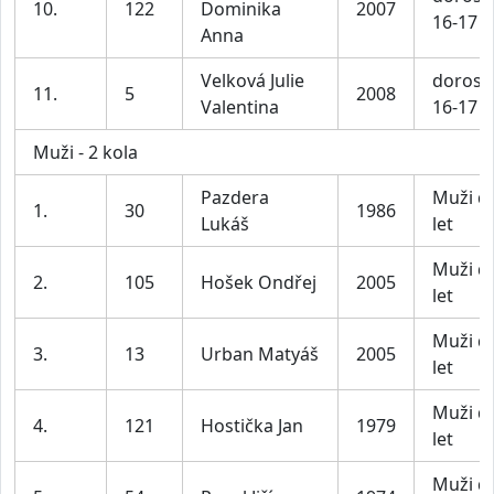
10.
122
Dominika
2007
16-17 l
Anna
Velková Julie
dorost
11.
5
2008
Valentina
16-17 l
Muži - 2 kola
Pazdera
Muži d
1.
30
1986
Lukáš
let
Muži d
2.
105
Hošek Ondřej
2005
let
Muži d
3.
13
Urban Matyáš
2005
let
Muži d
4.
121
Hostička Jan
1979
let
Muži d