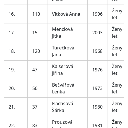
Ženy d
16.
110
Vítková Anna
1996
let
Menclová
Ženy d
17.
15
2003
Jitka
let
Turečková
Ženy d
18.
120
1968
Jana
let
Kaiserová
Ženy d
19.
47
1976
Jiřina
let
Bečvářová
Ženy d
20.
56
1973
Lenka
let
Flachsová
Ženy d
21.
37
1980
Šárka
let
Prouzová
Ženy d
22.
83
1981