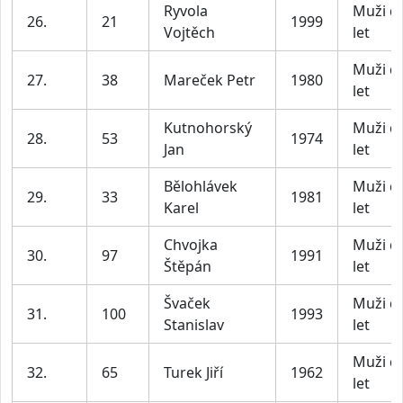
Ryvola
Muži d
26.
21
1999
Vojtěch
let
Muži d
27.
38
Mareček Petr
1980
let
Kutnohorský
Muži d
28.
53
1974
Jan
let
Bělohlávek
Muži d
29.
33
1981
Karel
let
Chvojka
Muži d
30.
97
1991
Štěpán
let
Švaček
Muži d
31.
100
1993
Stanislav
let
Muži d
32.
65
Turek Jiří
1962
let