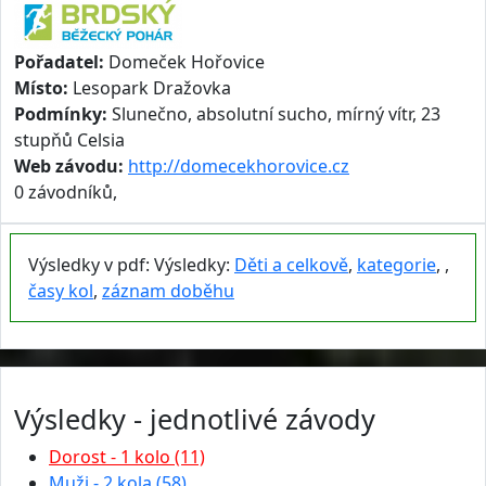
Pořadatel:
Domeček Hořovice
Místo:
Lesopark Dražovka
Podmínky:
Slunečno, absolutní sucho, mírný vítr, 23
stupňů Celsia
Web závodu:
http://domecekhorovice.cz
0 závodníků,
Výsledky v pdf: Výsledky:
Děti a celkově
,
kategorie
, ,
časy kol
,
záznam doběhu
Výsledky - jednotlivé závody
Dorost - 1 kolo (11)
Muži - 2 kola (58)