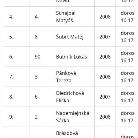
David
16-17 l
Schejbal
dorost
4.
4
2008
Matyáš
16-17 l
dorost
5.
8
Šubrt Matěj
2007
16-17 l
dorost
6.
90
Bubník Lukáš
2008
16-17 l
Pánková
dorost
7.
3
2008
Tereza
16-17 l
Diedrichová
dorost
8.
6
2007
Eliška
16-17 l
Nademlejnská
dorost
9.
2
2008
Šárka
16-17 l
Brázdová
dorost