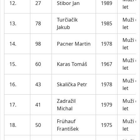
12.
27
Stibor Jan
1989
let
Turčiačík
Muži d
13.
78
1985
Jakub
let
Muži d
14.
98
Pacner Martin
1978
let
Muži d
15.
60
Karas Tomáš
1967
let
Muži d
16.
43
Skalička Petr
1978
let
Zadražil
Muži d
17.
41
1979
Michal
let
Frühauf
Muži d
18.
50
1975
František
let