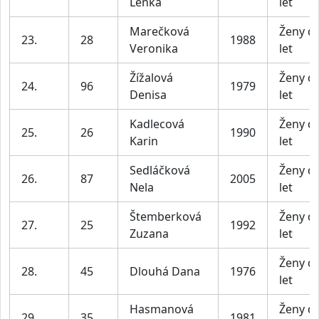
Lenka
let
Marečková
Ženy d
23.
28
1988
Veronika
let
Žížalová
Ženy d
24.
96
1979
Denisa
let
Kadlecová
Ženy d
25.
26
1990
Karin
let
Sedláčková
Ženy d
26.
87
2005
Nela
let
Štemberková
Ženy d
27.
25
1992
Zuzana
let
Ženy d
28.
45
Dlouhá Dana
1976
let
Hasmanová
Ženy d
29.
35
1981