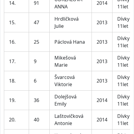
14.
91
2014
ANNA
11let
Hrdličková
Dívky 1
15.
47
2013
Julie
11let
Dívky 1
16.
25
Páclová Hana
2013
11let
Mikešová
Dívky 1
17.
9
2013
Marie
11let
Švarcová
Dívky 1
18.
6
2013
Viktorie
11let
Dolejšová
Dívky 1
19.
36
2014
Emily
11let
Laštovičková
Dívky 1
20.
40
2014
Antonie
11let