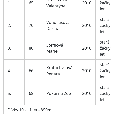
1.
65
2010
žačky 1
Valentýna
let
starší
Vondrusová
2.
70
2010
žačky 1
Darina
let
starší
Štefflová
3.
80
2010
žačky 1
Marie
let
starší
Kratochvílová
4.
66
2010
žačky 1
Renata
let
starší
5.
68
Pokorná Zoe
2010
žačky 1
let
Dívky 10 - 11 let - 850m