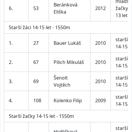
mladší
Beránková
6.
53
2012
žačky 1
Eliška
13 let
Starší žáci 14-15 let - 1550m
starší ž
1.
27
Bauer Lukáš
2010
14-15 l
starší ž
2.
67
Pilich Mikuláš
2010
14-15 l
Šenolt
starší ž
3.
69
2010
Vojtěch
14-15 l
starší ž
4.
108
Kolenko Filip
2009
14-15 l
Starší žačky 14-15 let - 1550m
starší
Hrdličková