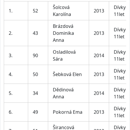
Šolcová
Dívky 1
1.
52
2013
Karolína
11let
Brázdová
Dívky 1
2.
43
Dominika
2013
11let
Anna
Osladilová
Dívky 1
3.
90
2014
Sára
11let
Dívky 1
4.
50
Šebková Elen
2013
11let
Dědinová
Dívky 1
5.
34
2014
Anna
11let
Dívky 1
6.
49
Pokorná Ema
2013
11let
Širancová
Dívky 1