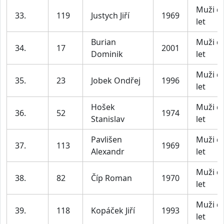
Muži d
33.
119
Justych Jiří
1969
let
Burian
Muži d
34.
17
2001
Dominik
let
Muži d
35.
23
Jobek Ondřej
1996
let
Hošek
Muži d
36.
52
1974
Stanislav
let
Pavlišen
Muži d
37.
113
1969
Alexandr
let
Muži d
38.
82
Číp Roman
1970
let
Muži d
39.
118
Kopáček Jiří
1993
let