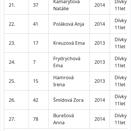
Kamarýtová
Dívky 1
21.
37
2014
Natálie
11let
Dívky 1
22.
41
Poláková Anja
2014
11let
Dívky 1
23.
17
Kreuzová Ema
2013
11let
Frydrychová
Dívky 1
24.
7
2013
Ema
11let
Hamrová
Dívky 1
25.
15
2013
Irena
11let
Dívky 1
26.
42
Šmídová Zora
2014
11let
Burešová
Dívky 1
27.
78
2014
Anna
11let