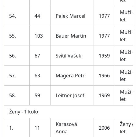
Muži d
54.
44
Palek Marcel
1977
let
Muži d
55.
103
Bauer Martin
1977
let
Muži d
56.
67
Svítil Vašek
1959
let
Muži d
57.
63
Magera Petr
1966
let
Muži d
58.
59
Leitner Josef
1969
let
Ženy - 1 kolo
Karasová
Ženy d
1.
11
2006
Anna
let