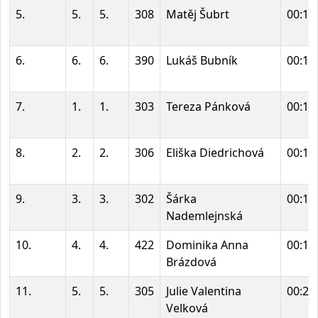
5.
5.
5.
308
Matěj Šubrt
00:15
6.
6.
6.
390
Lukáš Bubník
00:15
7.
1.
1.
303
Tereza Pánková
00:16
8.
2.
2.
306
Eliška Diedrichová
00:16
9.
3.
3.
302
Šárka
00:17
Nademlejnská
10.
4.
4.
422
Dominika Anna
00:19
Brázdová
11.
5.
5.
305
Julie Valentina
00:20
Velková