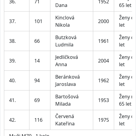
36.
71
1952
Dana
65 let
Kinclová
Ženy d
37.
101
2000
Nikola
let
Butzková
Ženy d
38.
66
1961
Ludmila
let
Jedličková
Ženy d
39.
14
2004
Anna
let
Beránková
Ženy d
40.
94
1962
Jaroslava
let
Bartošová
Ženy n
41.
69
1953
Milada
65 let
Červená
Ženy d
42.
116
1975
Kateřina
let