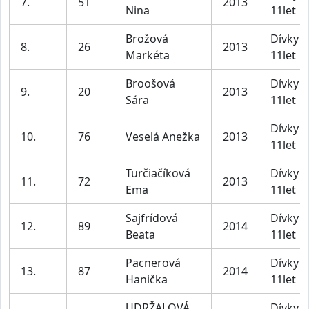
7.
51
2013
Nina
11let
Brožová
Dívky 1
8.
26
2013
Markéta
11let
Broošová
Dívky 1
9.
20
2013
Sára
11let
Dívky 1
10.
76
Veselá Anežka
2013
11let
Turčiačíková
Dívky 1
11.
72
2013
Ema
11let
Sajfrídová
Dívky 1
12.
89
2014
Beata
11let
Pacnerová
Dívky 1
13.
87
2014
Hanička
11let
UDRŽALOVÁ
Dívky 1