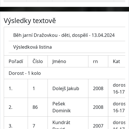
Výsledky textově
Běh jarní Dražovkou - děti, dospělí - 13.04.2024
Výsledková listina
Pořadí
Číslo
Jméno
rn
Kat
Dorost - 1 kolo
dorost
1.
1
Dolejš Jakub
2008
16-17 l
Pešek
dorost
2.
86
2008
Dominik
16-17 l
Kundrát
dorost
3.
7
2007