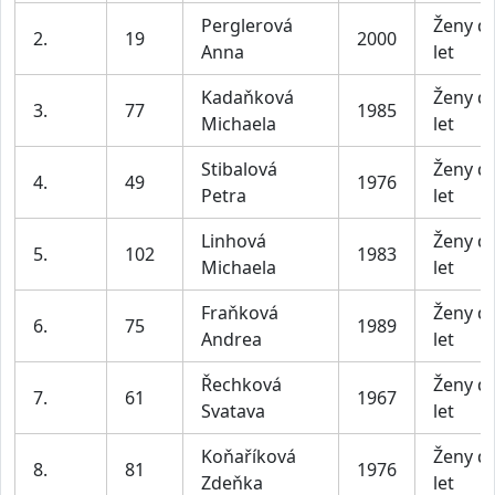
Perglerová
Ženy d
2.
19
2000
Anna
let
Kadaňková
Ženy d
3.
77
1985
Michaela
let
Stibalová
Ženy d
4.
49
1976
Petra
let
Linhová
Ženy d
5.
102
1983
Michaela
let
Fraňková
Ženy d
6.
75
1989
Andrea
let
Řechková
Ženy d
7.
61
1967
Svatava
let
Koňaříková
Ženy d
8.
81
1976
Zdeňka
let