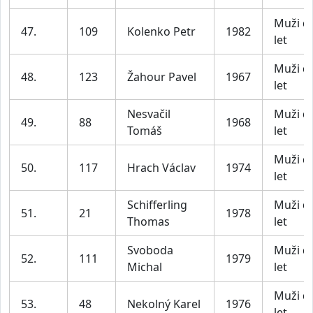
Muži d
47.
109
Kolenko Petr
1982
let
Muži d
48.
123
Žahour Pavel
1967
let
Nesvačil
Muži d
49.
88
1968
Tomáš
let
Muži d
50.
117
Hrach Václav
1974
let
Schifferling
Muži d
51.
21
1978
Thomas
let
Svoboda
Muži d
52.
111
1979
Michal
let
Muži d
53.
48
Nekolný Karel
1976
let