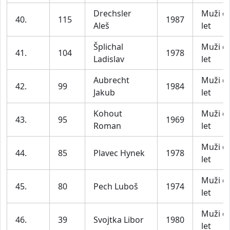
Drechsler
Muži d
40.
115
1987
Aleš
let
Šplichal
Muži d
41.
104
1978
Ladislav
let
Aubrecht
Muži d
42.
99
1984
Jakub
let
Kohout
Muži d
43.
95
1969
Roman
let
Muži d
44.
85
Plavec Hynek
1978
let
Muži d
45.
80
Pech Luboš
1974
let
Muži d
46.
39
Svojtka Libor
1980
let