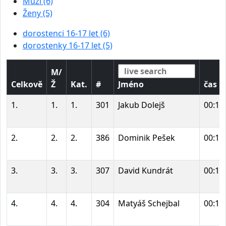
Muži (6)
Ženy (5)
dorostenci 16-17 let (6)
dorostenky 16-17 let (5)
M/
Celkově
Ž
Kat.
#
Jméno
čas
1.
1.
1.
301
Jakub Dolejš
00:14
2.
2.
2.
386
Dominik Pešek
00:14
3.
3.
3.
307
David Kundrát
00:14
4.
4.
4.
304
Matyáš Schejbal
00:14