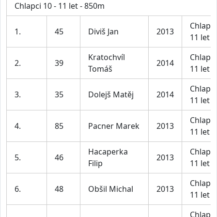
Chlapci 10 - 11 let - 850m
Chlapci
1.
45
Diviš Jan
2013
11 let
Kratochvíl
Chlapci
2.
39
2014
Tomáš
11 let
Chlapci
3.
35
Dolejš Matěj
2014
11 let
Chlapci
4.
85
Pacner Marek
2013
11 let
Hacaperka
Chlapci
5.
46
2013
Filip
11 let
Chlapci
6.
48
Obšil Michal
2013
11 let
Chlapci