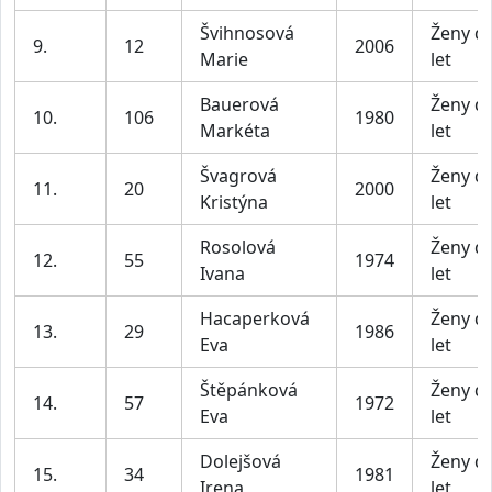
Švihnosová
Ženy d
9.
12
2006
Marie
let
Bauerová
Ženy d
10.
106
1980
Markéta
let
Švagrová
Ženy d
11.
20
2000
Kristýna
let
Rosolová
Ženy d
12.
55
1974
Ivana
let
Hacaperková
Ženy d
13.
29
1986
Eva
let
Štěpánková
Ženy d
14.
57
1972
Eva
let
Dolejšová
Ženy d
15.
34
1981
Irena
let