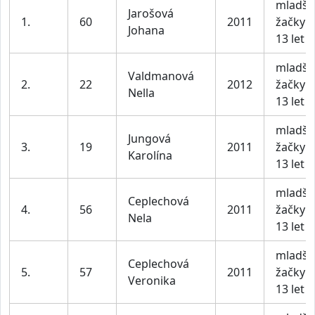
mladší
Jarošová
1.
60
2011
žačky 1
Johana
13 let
mladší
Valdmanová
2.
22
2012
žačky 1
Nella
13 let
mladší
Jungová
3.
19
2011
žačky 1
Karolína
13 let
mladší
Ceplechová
4.
56
2011
žačky 1
Nela
13 let
mladší
Ceplechová
5.
57
2011
žačky 1
Veronika
13 let