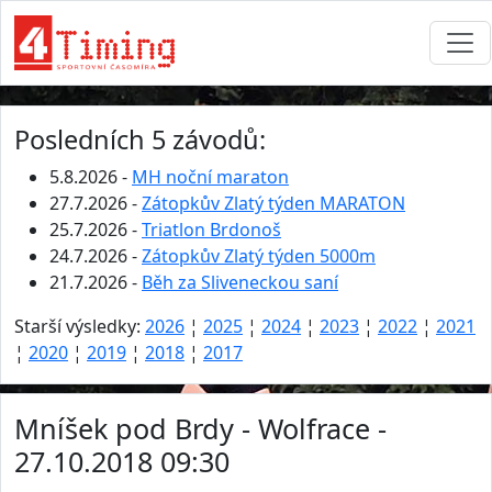
Posledních 5 závodů:
5.8.2026 -
MH noční maraton
27.7.2026 -
Zátopkův Zlatý týden MARATON
25.7.2026 -
Triatlon Brdonoš
24.7.2026 -
Zátopkův Zlatý týden 5000m
21.7.2026 -
Běh za Sliveneckou saní
Starší výsledky:
2026
¦
2025
¦
2024
¦
2023
¦
2022
¦
2021
¦
2020
¦
2019
¦
2018
¦
2017
Mníšek pod Brdy - Wolfrace -
27.10.2018 09:30