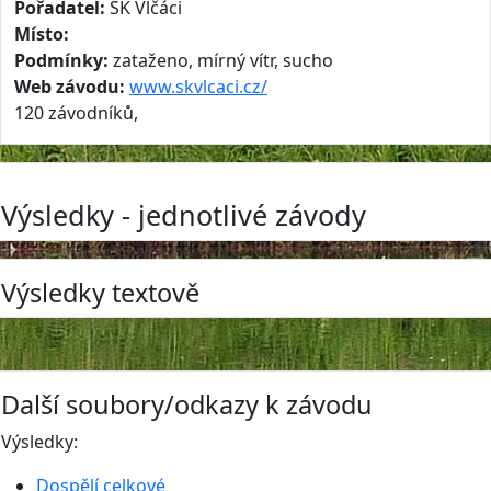
Pořadatel:
SK Vlčáci
Místo:
Podmínky:
zataženo, mírný vítr, sucho
Web závodu:
www.skvlcaci.cz/
120 závodníků,
Výsledky - jednotlivé závody
Výsledky textově
Další soubory/odkazy k závodu
Výsledky:
Dospělí celkové