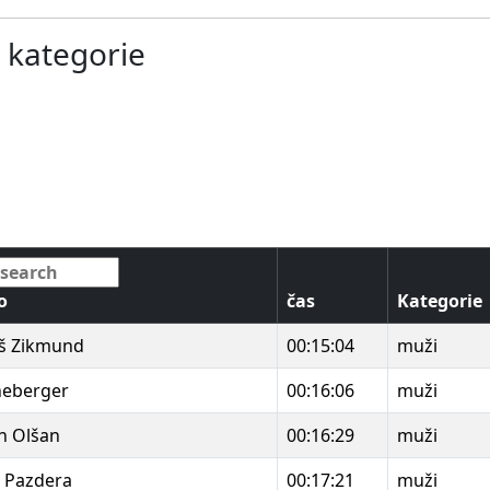
- kategorie
o
čas
Kategorie
š Zikmund
00:15:04
muži
neberger
00:16:06
muži
n Olšan
00:16:29
muži
 Pazdera
00:17:21
muži