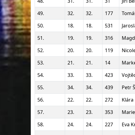
48.
31.
31.
31
Jiří B
49.
32.
32.
177
Tomáš
50.
18.
18.
531
Jaros
51.
19.
19.
316
Magd
52.
20.
20.
119
Nicol
53.
21.
21.
14
Marké
54.
33.
33.
423
Vojtě
55.
34.
34.
439
Petr 
56.
22.
22.
272
Klára
57.
23.
23.
353
Marie
58.
24.
24.
227
Eva K