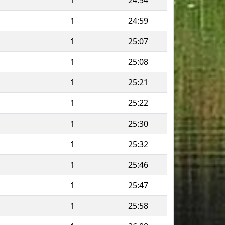
1
24:54
1
24:59
1
25:07
1
25:08
1
25:21
1
25:22
1
25:30
1
25:32
1
25:46
1
25:47
1
25:58