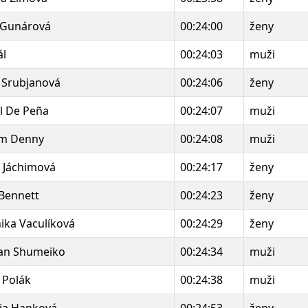
 Gunárová
00:24:00
ženy
ál
00:24:03
muži
 Srubjanová
00:24:06
ženy
l De Peña
00:24:07
muži
am Denny
00:24:08
muži
 Jáchimová
00:24:17
ženy
Bennett
00:24:23
ženy
ika Vaculíková
00:24:29
ženy
an Shumeiko
00:24:34
muži
 Polák
00:24:38
muži