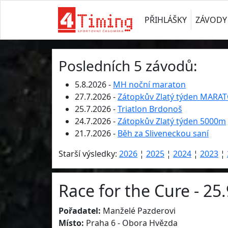
PŘIHLÁŠKY
ZÁVODY
Posledních 5 závodů:
5.8.2026 -
MH noční maraton
27.7.2026 -
Zátopkův Zlatý týden MARA
25.7.2026 -
Triatlon Brdonoš
24.7.2026 -
Zátopkův Zlatý týden 5000m
21.7.2026 -
Běh za Sliveneckou saní
Starší výsledky:
2026
¦
2025
¦
2024
¦
2023
¦
Race for the Cure - 25
Pořadatel:
Manželé Pazderovi
Místo:
Praha 6 - Obora Hvězda