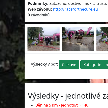
Podmínky:
Zataženo, deštivo, mokrá trasa, 
Web závodu:
http://raceforthecure.eu
0 závodníků,
Výsledky v pdf:
Celkove
Kategorie - m
Výsledky - jednotlivé 
Běh na 5 km - jednotlivci (146)