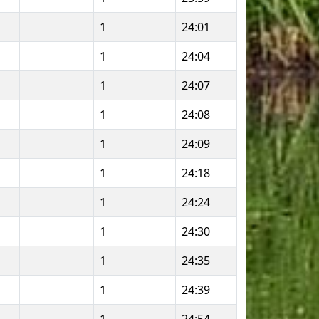
1
24:01
1
24:04
1
24:07
1
24:08
1
24:09
1
24:18
1
24:24
1
24:30
1
24:35
1
24:39