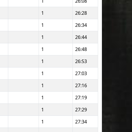
1
26:08
1
26:28
1
26:34
1
26:44
1
26:48
1
26:53
1
27:03
1
27:16
1
27:19
1
27:29
1
27:34