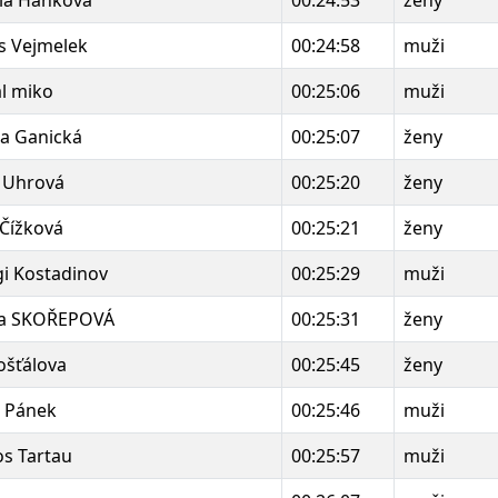
ia Hanková
00:24:53
ženy
 Vejmelek
00:24:58
muži
l miko
00:25:06
muži
a Ganická
00:25:07
ženy
 Uhrová
00:25:20
ženy
 Čížková
00:25:21
ženy
i Kostadinov
00:25:29
muži
za SKOŘEPOVÁ
00:25:31
ženy
Košťálova
00:25:45
ženy
 Pánek
00:25:46
muži
s Tartau
00:25:57
muži