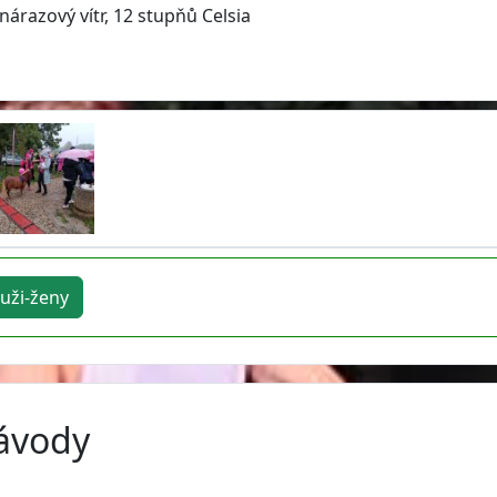
nárazový vítr, 12 stupňů Celsia
uži-ženy
závody