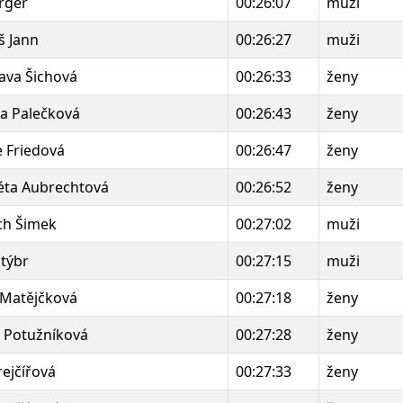
erger
00:26:07
muži
 Jann
00:26:27
muži
lava Šichová
00:26:33
ženy
a Palečková
00:26:43
ženy
e Friedová
00:26:47
ženy
ta Aubrechtová
00:26:52
ženy
ch Šimek
00:27:02
muži
Štýbr
00:27:15
muži
 Matějčková
00:27:18
ženy
 Potužníková
00:27:28
ženy
rejčířová
00:27:33
ženy