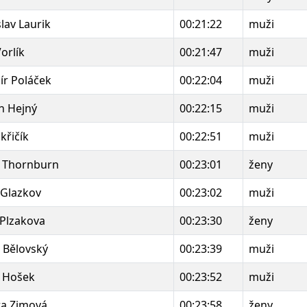
slav Laurik
00:21:22
muži
orlík
00:21:47
muži
ír Poláček
00:22:04
muži
n Hejný
00:22:15
muži
křičík
00:22:51
muži
a Thornburn
00:23:01
ženy
 Glazkov
00:23:02
muži
Plzakova
00:23:30
ženy
 Bělovský
00:23:39
muži
 Hošek
00:23:52
muži
a Zimová
00:23:58
ženy