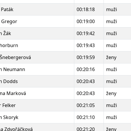
 Paták
00:18:18
muži
 Gregor
00:19:00
muži
n Žák
00:19:42
muži
Thorburn
00:19:43
muži
 Šnebergerová
00:19:59
ženy
in Neumann
00:20:16
muži
h Dodds
00:20:43
muži
ýna Marková
00:20:43
ženy
 Felker
00:21:05
muži
m Skoryk
00:21:10
muži
a Zdvořáčková
00:21:20
ženy