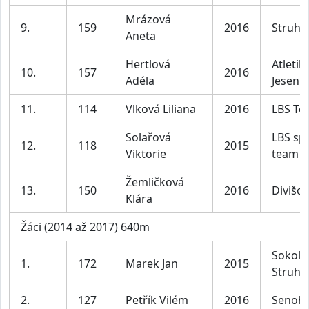
Mrázová
9.
159
2016
Struha
Aneta
Hertlová
Atletik
10.
157
2016
Adéla
Jesenic
11.
114
Vlková Liliana
2016
LBS Te
Solařová
LBS sp
12.
118
2015
Viktorie
team
Žemličková
13.
150
2016
Divišov
Klára
Žáci (2014 až 2017) 640m
Sokol
1.
172
Marek Jan
2015
Struha
2.
127
Petřík Vilém
2016
Senoh