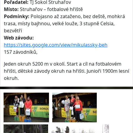
Pořadatel:
TJ Sokol Struhařov
Místo:
Struhařov – fotbalové hřiště
Podmínky:
Polojasno až zataženo, bez deště, mohkrá
trasa, místy bajhnou, velké louže, 3 stupně Celsia,
bezvětří
Web závodu:
https://sites.google.com/view/mikulassky-beh
157 závodníků,
Jeden okruh 5200 m v okolí. Start a cíl na fotbalovém
hřišti, dětské závody okruh na hřišti. Junioři 1900m lesní
okruh.