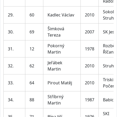
Radošo
Sokol
29.
60
Kadlec Václav
2010
Struha
Šimková
30.
69
2007
SK Jes
Tereza
Pokorný
Rozbě
31.
12
1978
Martin
Říčany
Jeřábek
32.
62
2010
Struha
Martin
Triski 
33.
64
Pirout Matěj
2010
Počern
Stříbrný
34.
88
1987
Babice
Martin
SKI
35.
71
Bína Jiří
1976