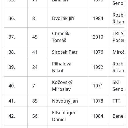
Senoh
Rozbě
36.
8
Dvořák Jiří
1984
Říčany
Chmelík
TRI-SKI
37.
45
2010
Tomáš
Počern
38.
41
Sirotek Petr
1976
Mirošo
Plíhalová
Rozbě
39.
24
1992
Nikol
Říčany
Kočovský
SKI
40.
7
1971
Miroslav
Senoh
41.
85
Novotný Jan
1978
TTT
Ellschlöger
42.
56
1984
Beneš
Daniel