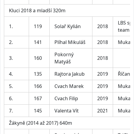
Kluci 2018 a mladší 320m
LBS sp
1.
119
Solař Kylián
2018
team
2.
141
Plíhal Mikuláš
2018
Mukař
Pokorný
3.
160
2018
Matyáš
4.
135
Rajtora Jakub
2019
Říčany
5.
166
Cvach Marek
2019
Mukař
6.
167
Cvach Filip
2019
Mukař
7.
145
Valenta Vít
2021
Mukař
Žákyně (2014 až 2017) 640m