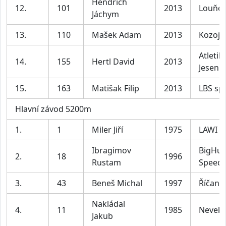
Hendrich
12.
101
2013
Louňov
Jáchym
13.
110
Mašek Adam
2013
Kozoje
Atletik
14.
155
Hertl David
2013
Jesenic
15.
163
Matišak Filip
2013
LBS sp
Hlavní závod 5200m
1.
1
Miler Jiří
1975
LAWI S
Ibragimov
BigHu
2.
18
1996
Rustam
Speeds
3.
43
Beneš Michal
1997
Říčany
Nakládal
4.
11
1985
Nevekl
Jakub