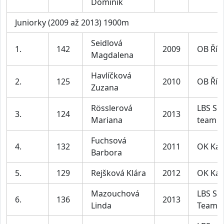
Dominik
Juniorky (2009 až 2013) 1900m
Seidlová
1.
142
2009
OB Říč
Magdalena
Havlíčková
2.
125
2010
OB Říč
Zuzana
Rösslerová
LBS Sp
3.
124
2013
Mariana
team
Fuchsová
4.
132
2011
OK Ka
Barbora
5.
129
Rejšková Klára
2012
OK Ka
Mazouchová
LBS Sp
6.
136
2013
Linda
Team