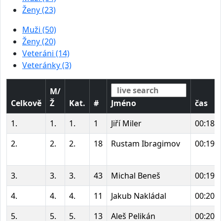
Ženy (23)
Muži (50)
Ženy (20)
Veteráni (14)
Veteránky (3)
M/
Celkově
Ž
Kat.
#
Jméno
čas
1.
1.
1.
1
Jiří Miler
00:18:
2.
2.
2.
18
Rustam Ibragimov
00:19:
3.
3.
3.
43
Michal Beneš
00:19:
4.
4.
4.
11
Jakub Nakládal
00:20:
5.
5.
5.
13
Aleš Pelikán
00:20: