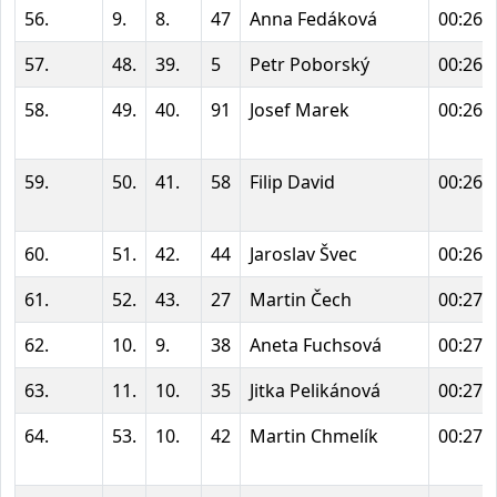
56.
9.
8.
47
Anna Fedáková
00:26:
57.
48.
39.
5
Petr Poborský
00:26:
58.
49.
40.
91
Josef Marek
00:26:
59.
50.
41.
58
Filip David
00:26:
60.
51.
42.
44
Jaroslav Švec
00:26:
61.
52.
43.
27
Martin Čech
00:27:
62.
10.
9.
38
Aneta Fuchsová
00:27:
63.
11.
10.
35
Jitka Pelikánová
00:27:
64.
53.
10.
42
Martin Chmelík
00:27: