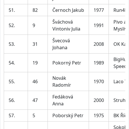
51.
82
Černoch Jakub
1977
Run4F
Šváchová
Pivo a
52.
9
1991
Vintoniv Julia
Mysliv
Švecová
53.
31
2008
OK Ka
Johana
BigHu
54.
19
Pokorný Petr
1989
Speeds
Novák
55.
46
1970
Laco T
Radomír
Fedáková
56.
47
2000
Struha
Anna
57.
5
Poborský Petr
1975
BK Říč
Sokol