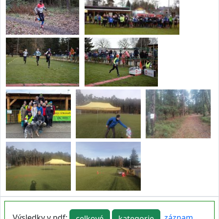
Výsledky v pdf:
,
záznam
celkové
kategorie