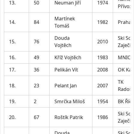
13.
50
Neuman Jiří
1974
Přívoz
Martínek
14.
84
1982
Praha 
Tomáš
Douda
Ski Sok
15.
76
2010
Vojtěch
Zaječic
16.
49
Kříž Vojtěch
1983
MNICH
17.
36
Pelikán Vít
2008
OK Ka
TK
18.
23
Pelant Jan
2007
Radošo
19.
2
Smrčka Miloš
1954
BK Říč
Ski Sok
20.
67
Roštík Patrik
1986
Zaječic
Douda
Ski Sok