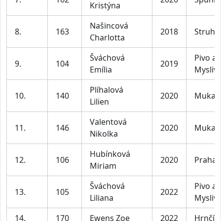
Kristýna
Našincová
8.
163
2018
Struha
Charlotta
Šváchová
Pivo a
9.
104
2019
Emília
Mysliv
Plíhalová
10.
140
2020
Mukař
Lilien
Valentová
11.
146
2020
Mukař
Nikolka
Hubínková
12.
106
2020
Praha
Miriam
Šváchová
Pivo a
13.
105
2022
Liliana
Mysliv
14.
170
Ewens Zoe
2022
Hrnčíř