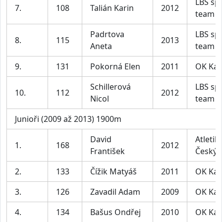
LBS sp
7.
108
Talián Karin
2012
team
Padrtova
LBS sp
8.
115
2013
Aneta
team
9.
131
Pokorná Elen
2011
OK Ka
Schillerová
LBS sp
10.
112
2012
Nicol
team
Junioři (2009 až 2013) 1900m
David
Atletik
1.
168
2012
František
Český 
2.
133
Čížik Matyáš
2011
OK Ka
3.
126
Zavadil Adam
2009
OK Ka
4.
134
Bašus Ondřej
2010
OK Ka