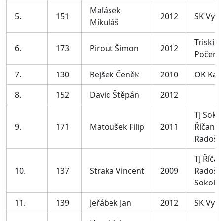
Malásek
5.
151
2012
SK Vyž
Mikuláš
Triski 
6.
173
Pirout Šimon
2012
Počern
7.
130
Rejšek Čeněk
2010
OK Ka
8.
152
David Štěpán
2012
TJ Soko
9.
171
Matoušek Filip
2011
Říčany
Radošo
TJ Říča
10.
137
Straka Vincent
2009
Radošo
Sokol
11.
139
Jeřábek Jan
2012
SK Vyz