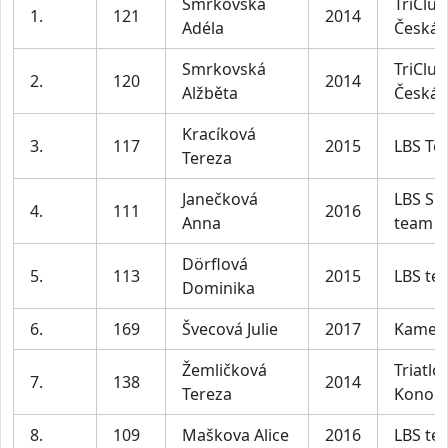
Smrkovská
TriClub
1.
121
2014
Adéla
Česká 
Smrkovská
TriClub
2.
120
2014
Alžběta
Česká 
Kracíková
3.
117
2015
LBS Te
Tereza
Janečková
LBS Sp
4.
111
2016
Anna
team
Dörflová
5.
113
2015
LBS te
Dominika
6.
169
Švecová Julie
2017
Kamen
Žemličková
Triatlo
7.
138
2014
Tereza
Konopi
8.
109
Maškova Alice
2016
LBS te