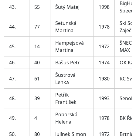
BigHu
43.
55
Šutý Matej
1998
Speeds
Setunská
Ski Sok
44.
77
1978
Martina
Zaječic
Hampejsová
ŠNECI 
45.
14
1972
Martina
MAX
46.
40
Bašus Petr
1974
OK Ka
Šustrová
47.
61
1980
RC Swi
Lenka
Petřík
48.
39
1993
Senoh
František
Poborská
49.
4
1978
BK Říč
Helena
50.
80
Julínek Simon
1972
Brtnice