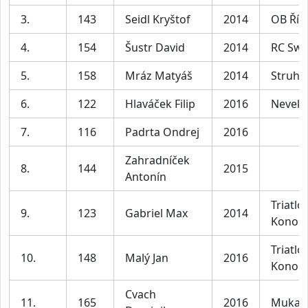
3.
143
Seidl Kryštof
2014
OB Říč
4.
154
Šustr David
2014
RC Swi
5.
158
Mráz Matyáš
2014
Struha
6.
122
Hlaváček Filip
2016
Nevekl
7.
116
Padrta Ondrej
2016
Zahradníček
8.
144
2015
Antonín
Triatlo
9.
123
Gabriel Max
2014
Konopi
Triatlo
10.
148
Malý Jan
2016
Konopi
Cvach
11.
165
2016
Mukař