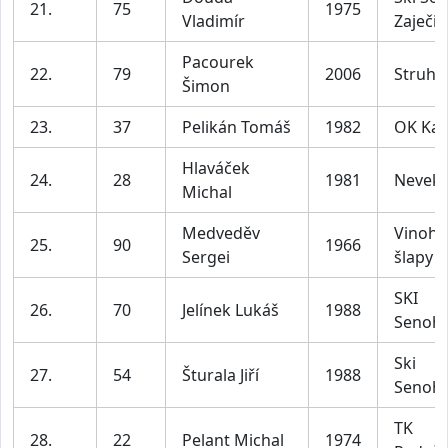
21.
75
1975
Vladimír
Zaječic
Pacourek
22.
79
2006
Struha
Šimon
23.
37
Pelikán Tomáš
1982
OK Ka
Hlaváček
24.
28
1981
Nevekl
Michal
Medveděv
Vinohr
25.
90
1966
Sergei
šlapy
SKI
26.
70
Jelínek Lukáš
1988
Senoh
Ski
27.
54
Šturala Jiří
1988
Senoh
TK
28.
22
Pelant Michal
1974