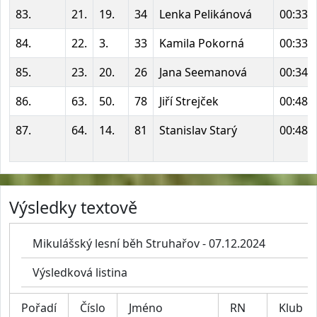
83.
21.
19.
34
Lenka Pelikánová
00:33:
84.
22.
3.
33
Kamila Pokorná
00:33:
85.
23.
20.
26
Jana Seemanová
00:34:
86.
63.
50.
78
Jiří Strejček
00:48:
87.
64.
14.
81
Stanislav Starý
00:48:
Výsledky textově
Mikulášský lesní běh Struhařov - 07.12.2024
Výsledková listina
Pořadí
Číslo
Jméno
RN
Klub