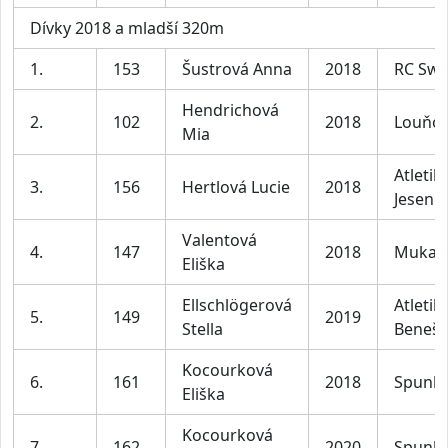
Dívky 2018 a mladší 320m
1.
153
Šustrová Anna
2018
RC Swi
Hendrichová
2.
102
2018
Louňov
Mia
Atletik
3.
156
Hertlová Lucie
2018
Jesenic
Valentová
4.
147
2018
Mukař
Eliška
Ellschlögerová
Atletik
5.
149
2019
Stella
Beneš
Kocourková
6.
161
2018
Spunk 
Eliška
Kocourková
7.
162
2020
Spunk 