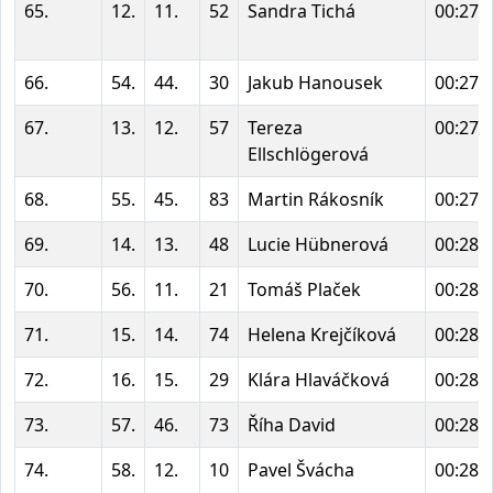
65.
12.
11.
52
Sandra Tichá
00:27:
66.
54.
44.
30
Jakub Hanousek
00:27:
67.
13.
12.
57
Tereza
00:27:
Ellschlögerová
68.
55.
45.
83
Martin Rákosník
00:27:
69.
14.
13.
48
Lucie Hübnerová
00:28:
70.
56.
11.
21
Tomáš Plaček
00:28:
71.
15.
14.
74
Helena Krejčíková
00:28:
72.
16.
15.
29
Klára Hlaváčková
00:28:
73.
57.
46.
73
Říha David
00:28:
74.
58.
12.
10
Pavel Švácha
00:28: