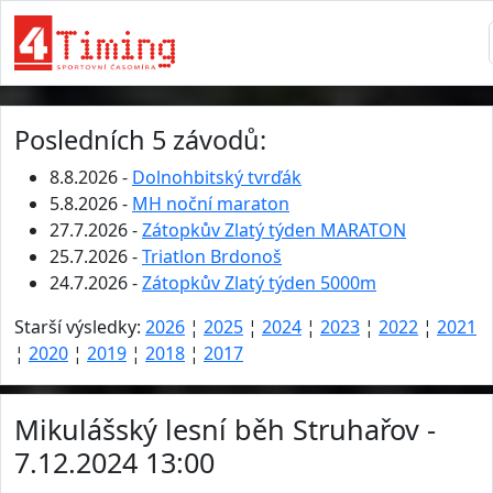
Posledních 5 závodů:
8.8.2026 -
Dolnohbitský tvrďák
5.8.2026 -
MH noční maraton
27.7.2026 -
Zátopkův Zlatý týden MARATON
25.7.2026 -
Triatlon Brdonoš
24.7.2026 -
Zátopkův Zlatý týden 5000m
Starší výsledky:
2026
¦
2025
¦
2024
¦
2023
¦
2022
¦
2021
¦
2020
¦
2019
¦
2018
¦
2017
Mikulášský lesní běh Struhařov -
7.12.2024 13:00