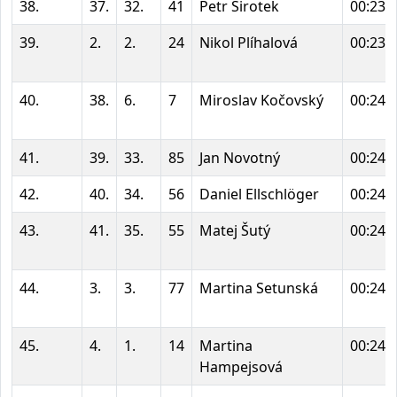
38.
37.
32.
41
Petr Sirotek
00:23:
39.
2.
2.
24
Nikol Plíhalová
00:23:
40.
38.
6.
7
Miroslav Kočovský
00:24:
41.
39.
33.
85
Jan Novotný
00:24:
42.
40.
34.
56
Daniel Ellschlöger
00:24:
43.
41.
35.
55
Matej Šutý
00:24:
44.
3.
3.
77
Martina Setunská
00:24:
45.
4.
1.
14
Martina
00:24:
Hampejsová