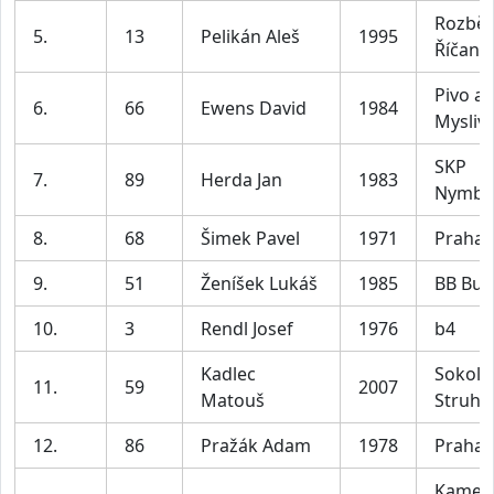
Rozbě
5.
13
Pelikán Aleš
1995
Říčany
Pivo a
6.
66
Ewens David
1984
Mysliv
SKP
7.
89
Herda Jan
1983
Nymbu
8.
68
Šimek Pavel
1971
Praha 
9.
51
Ženíšek Lukáš
1985
BB Bud
10.
3
Rendl Josef
1976
b4
Kadlec
Sokol
11.
59
2007
Matouš
Struha
12.
86
Pražák Adam
1978
Praha 
Kamen