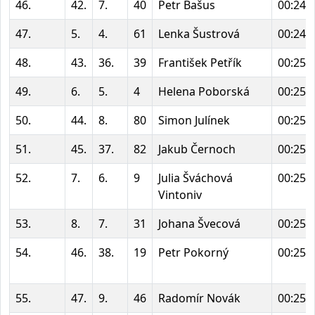
46.
42.
7.
40
Petr Bašus
00:24:
47.
5.
4.
61
Lenka Šustrová
00:24:
48.
43.
36.
39
František Petřík
00:25:
49.
6.
5.
4
Helena Poborská
00:25:
50.
44.
8.
80
Simon Julínek
00:25:
51.
45.
37.
82
Jakub Černoch
00:25:
52.
7.
6.
9
Julia Šváchová
00:25:
Vintoniv
53.
8.
7.
31
Johana Švecová
00:25:
54.
46.
38.
19
Petr Pokorný
00:25:
55.
47.
9.
46
Radomír Novák
00:25: