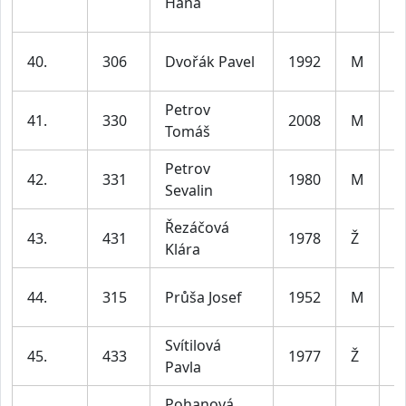
Hana
le
m
40.
306
Dvořák Pavel
1992
M
le
Petrov
41.
330
2008
M
D
Tomáš
Petrov
m
42.
331
1980
M
Sevalin
le
Řezáčová
ž
43.
431
1978
Ž
Klára
le
m
44.
315
Průša Josef
1952
M
7
Svítilová
ž
45.
433
1977
Ž
Pavla
le
Pohanová
ž