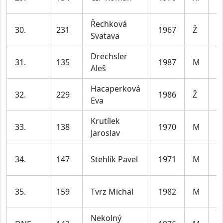
le
Řechková
ž
30.
231
1967
Ž
Svatava
le
Drechsler
m
31.
135
1987
M
Aleš
le
Hacaperková
ž
32.
229
1986
Ž
Eva
le
Krutílek
m
33.
138
1970
M
Jaroslav
le
m
34.
147
Stehlík Pavel
1971
M
le
m
35.
159
Tvrz Michal
1982
M
le
Nekolný
m