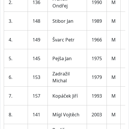
2.
136
1990
M
Ondřej
le
m
3.
148
Stibor Jan
1989
M
le
m
4.
149
Švarc Petr
1966
M
le
m
5.
145
Pejša Jan
1975
M
le
Zadražil
m
6.
153
1979
M
Michal
le
m
7.
157
Kopáček Jiří
1993
M
le
m
8.
141
Mígl Vojtěch
2003
M
le