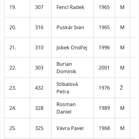
m
19.
307
Fencl Radek
1965
M
le
m
20.
316
Puskár Ivan
1965
M
le
m
21.
310
Jobek Ondřej
1996
M
le
Burian
m
22.
303
2001
M
Dominik
le
Stibalová
ž
23.
432
1976
Ž
Petra
le
Rosman
m
24.
328
1989
M
Daniel
le
m
25.
325
Vávra Pavel
1968
M
le