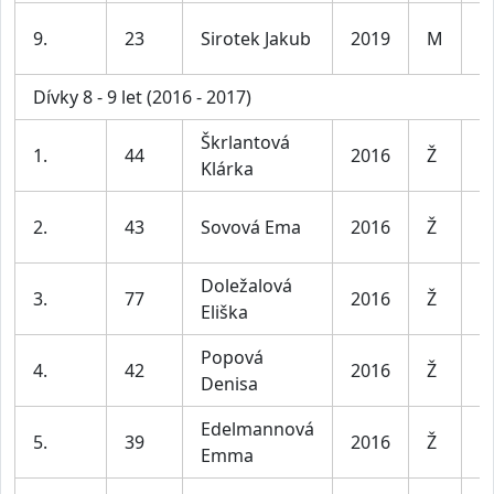
K
9.
23
Sirotek Jakub
2019
M
le
Dívky 8 - 9 let (2016 - 2017)
Škrlantová
D
1.
44
2016
Ž
Klárka
le
D
2.
43
Sovová Ema
2016
Ž
le
Doležalová
D
3.
77
2016
Ž
Eliška
le
Popová
D
4.
42
2016
Ž
Denisa
le
Edelmannová
D
5.
39
2016
Ž
Emma
le