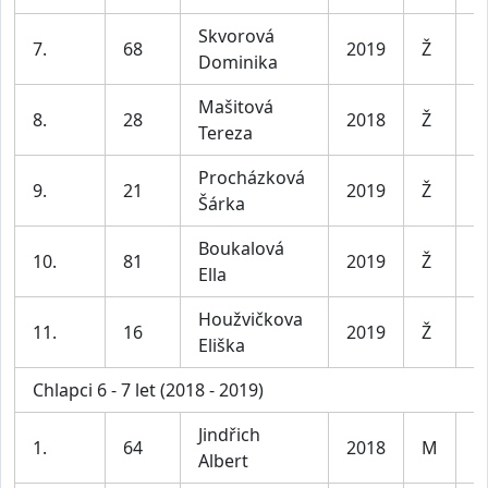
Skvorová
D
7.
68
2019
Ž
Dominika
le
Mašitová
D
8.
28
2018
Ž
Tereza
le
Procházková
D
9.
21
2019
Ž
Šárka
le
Boukalová
D
10.
81
2019
Ž
Ella
le
Houžvičkova
D
11.
16
2019
Ž
Eliška
le
Chlapci 6 - 7 let (2018 - 2019)
Jindřich
K
1.
64
2018
M
Albert
le