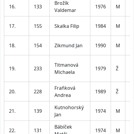
Brožík
m
16.
133
1976
M
Valdemar
le
m
17.
155
Skalka Filip
1984
M
le
m
18.
154
Zikmund Jan
1990
M
le
Titmanová
ž
19.
233
1979
Ž
Michaela
le
Fraňková
ž
20.
228
1989
Ž
Andrea
le
Kutnohorský
m
21.
139
1974
M
Jan
le
Bábíček
m
22.
131
1974
M