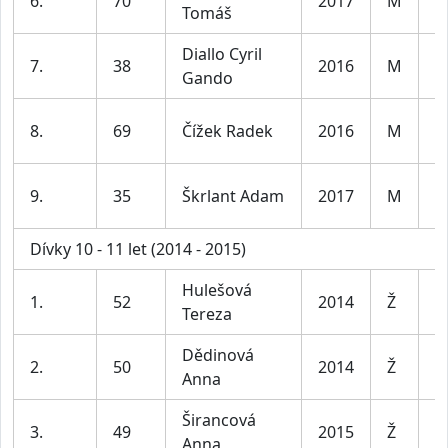
6.
70
2017
M
Tomáš
le
Diallo Cyril
K
7.
38
2016
M
Gando
le
K
8.
69
Čížek Radek
2016
M
le
K
9.
35
Škrlant Adam
2017
M
le
Dívky 10 - 11 let (2014 - 2015)
Hulešová
D
1.
52
2014
Ž
Tereza
1
Dědinová
D
2.
50
2014
Ž
Anna
1
Širancová
D
3.
49
2015
Ž
Anna
1