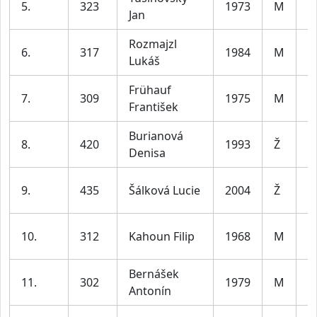
5.
323
1973
M
Jan
le
Rozmajzl
m
6.
317
1984
M
Lukáš
le
Frühauf
m
7.
309
1975
M
František
le
Burianová
ž
8.
420
1993
Ž
Denisa
le
ž
9.
435
Šálková Lucie
2004
Ž
le
m
10.
312
Kahoun Filip
1968
M
le
Bernášek
m
11.
302
1979
M
Antonín
le