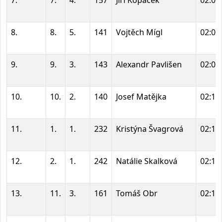
7.
7.
4.
157
Jiří Kopáček
02:03
8.
8.
5.
141
Vojtěch Mígl
02:04
9.
9.
3.
143
Alexandr Pavlišen
02:07
10.
10.
2.
140
Josef Matějka
02:10
11.
1.
1.
232
Kristýna Švagrová
02:12
12.
2.
1.
242
Natálie Skalková
02:12
13.
11.
3.
161
Tomáš Obr
02:14