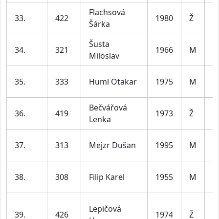
Flachsová
ž
33.
422
1980
Ž
Šárka
le
Šusta
m
34.
321
1966
M
Miloslav
le
m
35.
333
Huml Otakar
1975
M
le
Bečvářová
ž
36.
419
1973
Ž
Lenka
le
m
37.
313
Mejzr Dušan
1995
M
le
m
38.
308
Filip Karel
1955
M
7
Lepičová
ž
39.
426
1974
Ž