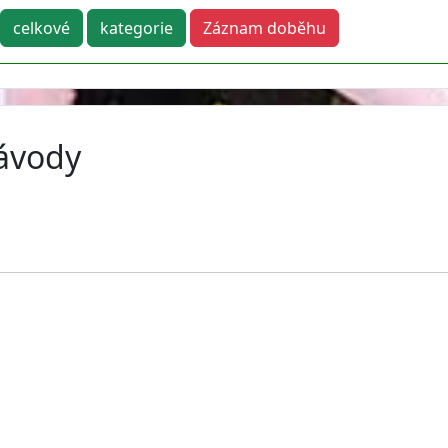
celkové
kategorie
Záznam doběhu
závody