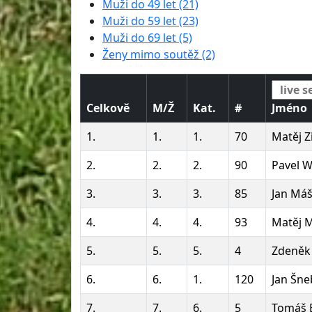
Muži do 49 let (21)
Muži do 59 let (23)
Muži do 69 let (5)
Ženy mimo soutěž (2)
Celkově
M/Ž
Kat.
#
Jméno
1.
1.
1.
70
Matěj 
2.
2.
2.
90
Pavel 
3.
3.
3.
85
Jan Má
4.
4.
4.
93
Matěj 
5.
5.
5.
4
Zdeněk
6.
6.
1.
120
Jan Šne
7.
7.
6.
5
Tomáš 