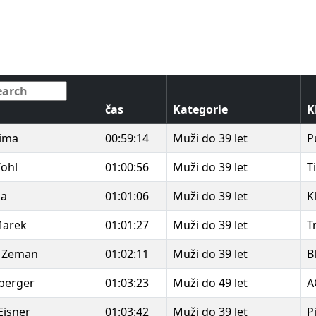
čas
Kategorie
K
Zima
00:59:14
Muži do 39 let
P
Wohl
01:00:56
Muži do 39 let
T
ša
01:01:06
Muži do 39 let
K
Marek
01:01:27
Muži do 39 let
T
 Zeman
01:02:11
Muži do 39 let
B
berger
01:03:23
Muži do 49 let
A
Eisner
01:03:42
Muži do 39 let
P