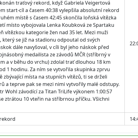
onán traťový rekord, když Gabriela Veigertová
m start-cíl a časem 40:38 vylepšila absolutní rekord
ruhém místě s časem 42:45 skončila loňská vítězka
etí místo vybojovala Lenka Koubková ze Spartaku
eň vítězkou kategorie žen nad 35 let. Mezi muži
 který se již na stadionu odpoutal od svých
22:
ok dále navyšoval, v cíli byl jeho náskok před
rojnásobný medailista ze závodů MČR (stříbrný v
km a v běhu do vrchu) zdolal trať dlouhou 18 km
 pod 1 hodinu. Za ním se vytvořila skupinka zprvu
vě zbývající místa na stupních vítězů, ti se drželi
ů a teprve pak se mezi nimi vytvořily malé odstupy.
tr Wohl závodící za Titan TriLife výkonem 1:00:57
se ztrátou 10 vteřin na stříbrnou příčku. Všichni
 rekord
14: