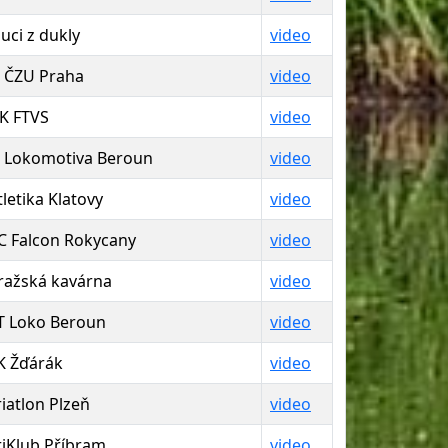
luci z dukly
video
J ČZU Praha
video
K FTVS
video
J Lokomotiva Beroun
video
tletika Klatovy
video
C Falcon Rokycany
video
ražská kavárna
video
T Loko Beroun
video
K Žďárák
video
riatlon Plzeň
video
riKlub Příbram
video