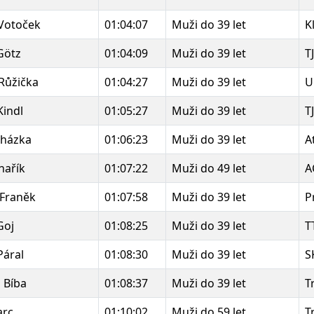
Votoček
01:04:07
Muži do 39 let
K
Götz
01:04:09
Muži do 39 let
T
Růžička
01:04:27
Muži do 39 let
U
indl
01:05:27
Muži do 39 let
T
ocházka
01:06:23
Muži do 39 let
A
nařík
01:07:22
Muži do 49 let
A
 Franěk
01:07:58
Muži do 39 let
P
Goj
01:08:25
Muži do 39 let
T
Páral
01:08:30
Muži do 39 let
S
 Bíba
01:08:37
Muži do 39 let
T
arc
01:10:02
Muži do 59 let
T