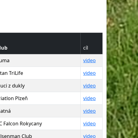
lub
cíl
uma
video
itan TriLife
video
luci z dukly
video
riatlon Plzeň
video
latná
video
C Falcon Rokycany
video
ilsenman Club
video