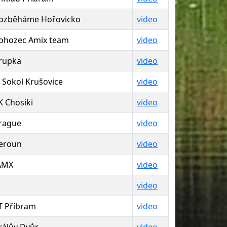
ozběháme Hořovicko
video
ohozec Amix team
video
rupka
video
J Sokol Krušovice
video
K Chosiki
video
rague
video
eroun
video
AMX
video
video
T Příbram
video