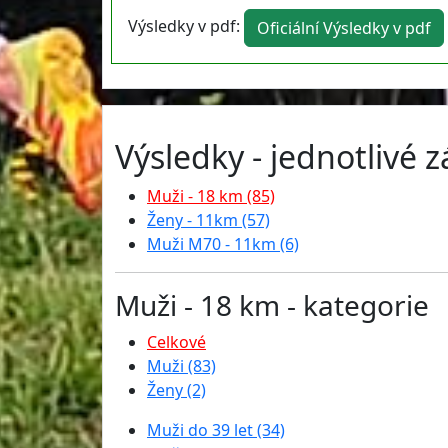
Výsledky v pdf:
Oficiální Výsledky v pdf
Výsledky - jednotlivé 
Muži - 18 km (85)
Ženy - 11km (57)
Muži M70 - 11km (6)
Muži - 18 km - kategorie
Celkové
Muži (83)
Ženy (2)
Muži do 39 let (34)