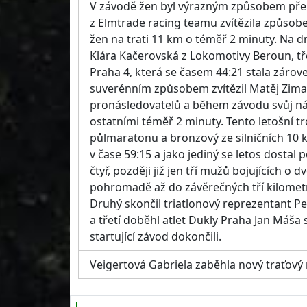
V závodě žen byl výrazným způsobem přek
z Elmtrade racing teamu zvítězila způsobe
žen na trati 11 km o téměř 2 minuty. Na d
Klára Kačerovská z Lokomotivy Beroun, tř
Praha 4, která se časem 44:21 stala zárov
suverénním způsobem zvítězil Matěj Zima,
pronásledovatelů a během závodu svůj násk
ostatními téměř 2 minuty. Tento letošní t
půlmaratonu a bronzový ze silničních 10 
v čase 59:15 a jako jediný se letos dostal
čtyř, později již jen tří mužů bojujících o d
pohromadě až do závěrečných tří kilometr
Druhý skončil triatlonový reprezentant Pe
a třetí doběhl atlet Dukly Praha Jan Máša 
startující závod dokončili.
Veigertová Gabriela zaběhla nový traťový