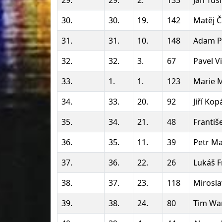
29.
29.
2.
133
Jan Tuš
30.
30.
19.
142
Matěj Č
31.
31.
10.
148
Adam P
32.
32.
3.
67
Pavel V
33.
1.
1.
123
Marie M
34.
33.
20.
92
Jiří Ko
35.
34.
21.
48
Františ
36.
35.
11.
39
Petr M
37.
36.
22.
26
Lukáš F
38.
37.
23.
118
Mirosla
39.
38.
24.
80
Tim Wa