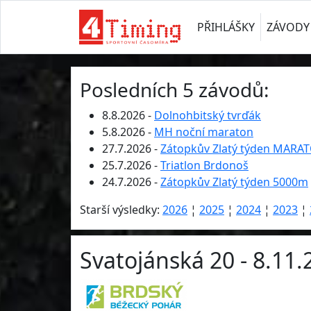
PŘIHLÁŠKY
ZÁVODY
Posledních 5 závodů:
8.8.2026 -
Dolnohbitský tvrďák
5.8.2026 -
MH noční maraton
27.7.2026 -
Zátopkův Zlatý týden MARA
25.7.2026 -
Triatlon Brdonoš
24.7.2026 -
Zátopkův Zlatý týden 5000m
Starší výsledky:
2026
¦
2025
¦
2024
¦
2023
¦
Svatojánská 20 - 8.11.