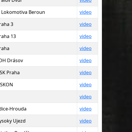
rálův Dvůr
video
J Lokomotiva Beroun
video
raha 3
video
raha 13
video
raha
video
DH Drásov
video
SK Praha
video
SKON
video
video
dice-Hrouda
video
ysoky Ujezd
video