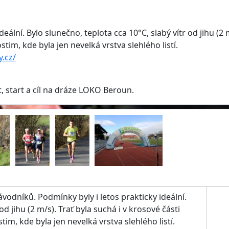
eální. Bylo slunečno, teplota cca 10°C, slabý vítr od jihu (2 
tim, kde byla jen nevelká vrstva slehlého listí.
y.cz/
 start a cíl na dráze LOKO Beroun.
vodníků. Podmínky byly i letos prakticky ideální.
od jihu (2 m/s). Trať byla suchá i v krosové části
im, kde byla jen nevelká vrstva slehlého listí.