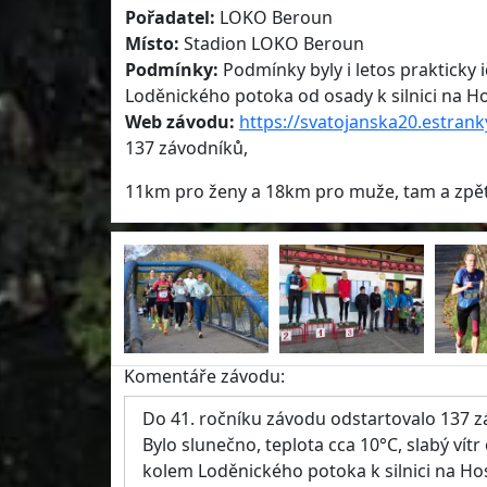
Pořadatel:
LOKO Beroun
Místo:
Stadion LOKO Beroun
Podmínky:
Podmínky byly i letos prakticky id
Loděnického potoka od osady k silnici na Hos
Web závodu:
https://svatojanska20.estrank
137 závodníků,
11km pro ženy a 18km pro muže, tam a zpět,
Komentáře závodu:
Do 41. ročníku závodu odstartovalo 137 zá
Bylo slunečno, teplota cca 10°C, slabý vítr 
kolem Loděnického potoka k silnici na Host