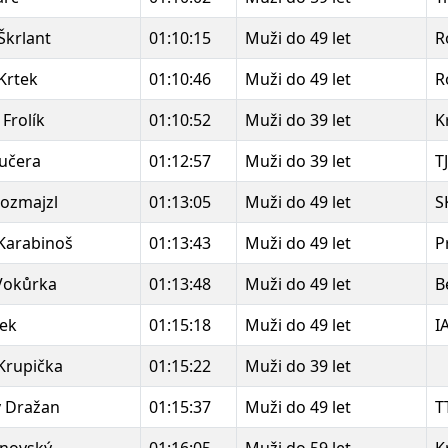
Škrlant
01:10:15
Muži do 49 let
R
Krtek
01:10:46
Muži do 49 let
R
 Frolík
01:10:52
Muži do 39 let
K
učera
01:12:57
Muži do 39 let
T
ozmajzl
01:13:05
Muži do 49 let
S
Karabinoš
01:13:43
Muži do 49 let
P
Vokůrka
01:13:48
Muži do 49 let
B
žek
01:15:18
Muži do 49 let
I
Krupička
01:15:22
Muži do 39 let
v Dražan
01:15:37
Muži do 49 let
T