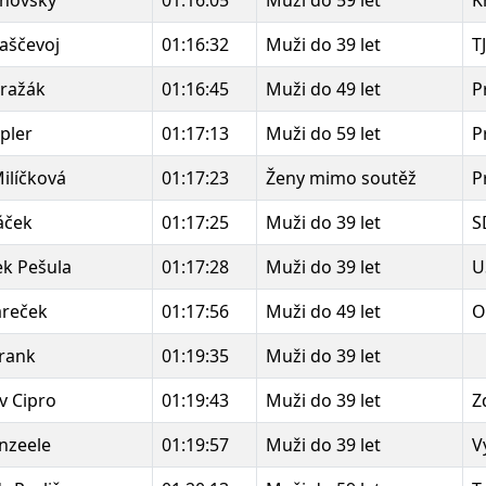
inovský
01:16:05
Muži do 59 let
K
aščevoj
01:16:32
Muži do 39 let
T
ražák
01:16:45
Muži do 49 let
P
ipler
01:17:13
Muži do 59 let
P
ilíčková
01:17:23
Ženy mimo soutěž
P
páček
01:17:25
Muži do 39 let
S
ek Pešula
01:17:28
Muži do 39 let
U
areček
01:17:56
Muži do 49 let
O
rank
01:19:35
Muži do 39 let
v Cipro
01:19:43
Muži do 39 let
Z
nzeele
01:19:57
Muži do 39 let
V