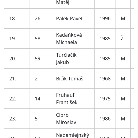
Matěj
18.
26
Palek Pavel
1996
M
l
Kadaňková
19.
58
1985
Ž
Michaela
l
Turčiačík
20.
59
1985
M
Jakub
l
21.
2
Bičík Tomáš
1968
M
l
Frühauf
22.
14
1975
M
František
l
Cipro
23.
5
1986
M
Miroslav
l
Nademlejnský