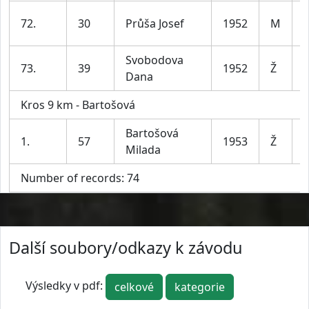
72.
30
Průša Josef
1952
M
l
Svobodova
73.
39
1952
Ž
Dana
6
Kros 9 km - Bartošová
Bartošová
1.
57
1953
Ž
Milada
6
Number of records: 74
Další soubory/odkazy k závodu
Výsledky v pdf:
celkové
kategorie