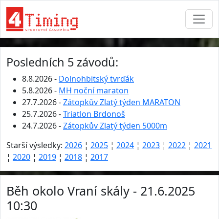
Posledních 5 závodů:
8.8.2026 -
Dolnohbitský tvrďák
5.8.2026 -
MH noční maraton
27.7.2026 -
Zátopkův Zlatý týden MARATON
25.7.2026 -
Triatlon Brdonoš
24.7.2026 -
Zátopkův Zlatý týden 5000m
Starší výsledky:
2026
¦
2025
¦
2024
¦
2023
¦
2022
¦
2021
¦
2020
¦
2019
¦
2018
¦
2017
Běh okolo Vraní skály - 21.6.2025
10:30