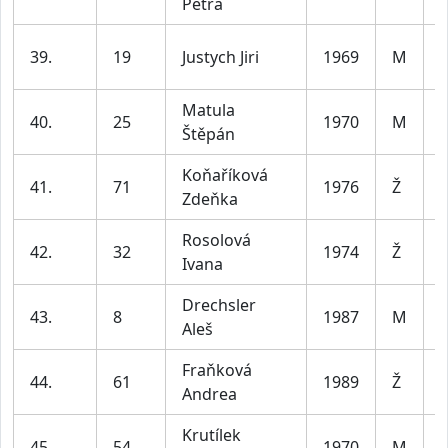
Petra
l
39.
19
Justych Jiri
1969
M
l
Matula
40.
25
1970
M
Štěpán
l
Koňaříková
41.
71
1976
Ž
Zdeňka
l
Rosolová
42.
32
1974
Ž
Ivana
l
Drechsler
43.
8
1987
M
Aleš
l
Fraňková
44.
61
1989
Ž
Andrea
l
Krutílek
45.
54
1970
M