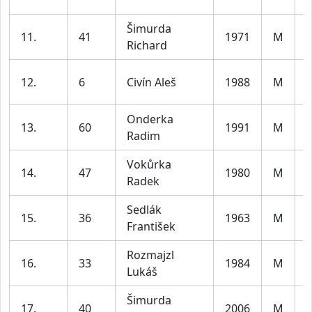
l
Šimurda
11.
41
1971
M
Richard
l
12.
6
Civín Aleš
1988
M
l
Onderka
13.
60
1991
M
Radim
l
Vokůrka
14.
47
1980
M
Radek
l
Sedlák
15.
36
1963
M
František
l
Rozmajzl
16.
33
1984
M
Lukáš
l
Šimurda
17.
40
2006
M
J