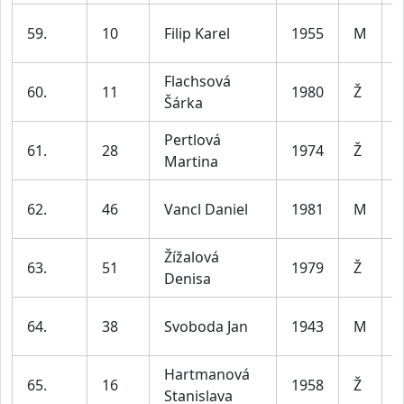
59.
10
Filip Karel
1955
M
l
Flachsová
60.
11
1980
Ž
Šárka
l
Pertlová
61.
28
1974
Ž
Martina
l
62.
46
Vancl Daniel
1981
M
l
Žížalová
63.
51
1979
Ž
Denisa
l
64.
38
Svoboda Jan
1943
M
8
Hartmanová
65.
16
1958
Ž
Stanislava
6