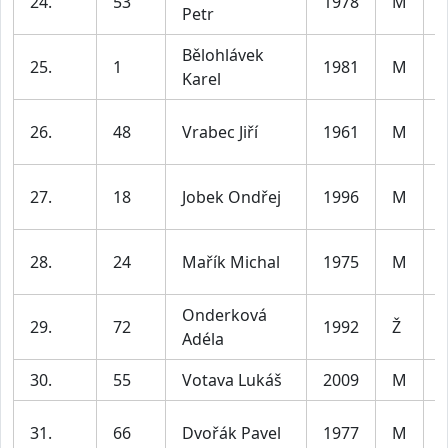
24.
53
1978
M
Petr
l
Bělohlávek
25.
1
1981
M
Karel
l
26.
48
Vrabec Jiří
1961
M
l
27.
18
Jobek Ondřej
1996
M
l
28.
24
Mařík Michal
1975
M
l
Onderková
29.
72
1992
Ž
Adéla
l
30.
55
Votava Lukáš
2009
M
31.
66
Dvořák Pavel
1977
M
l