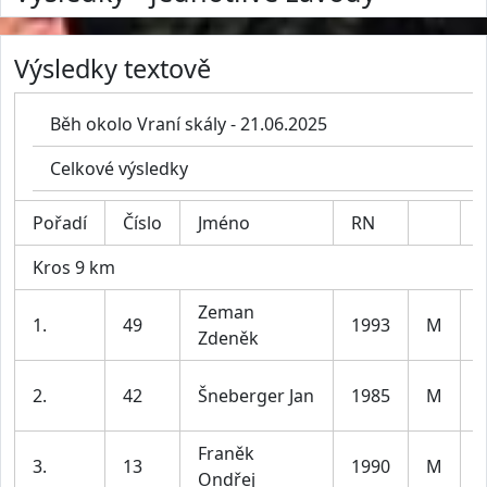
Výsledky textově
Běh okolo Vraní skály - 21.06.2025
Celkové výsledky
Pořadí
Číslo
Jméno
RN
K
Kros 9 km
Zeman
1.
49
1993
M
Zdeněk
l
2.
42
Šneberger Jan
1985
M
l
Franěk
3.
13
1990
M
Ondřej
l