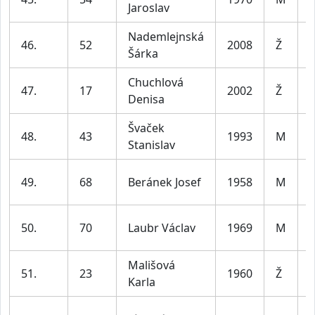
Jaroslav
l
Nademlejnská
46.
52
2008
Ž
Šárka
Chuchlová
47.
17
2002
Ž
Denisa
l
Švaček
48.
43
1993
M
Stanislav
l
49.
68
Beránek Josef
1958
M
l
50.
70
Laubr Václav
1969
M
l
Mališová
51.
23
1960
Ž
Karla
6