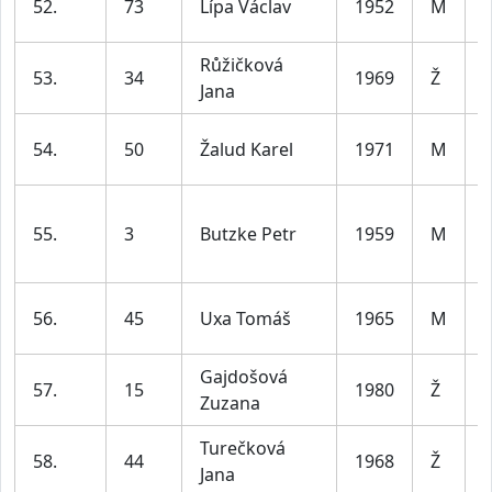
52.
73
Lípa Václav
1952
M
l
Růžičková
53.
34
1969
Ž
Jana
l
54.
50
Žalud Karel
1971
M
l
55.
3
Butzke Petr
1959
M
l
56.
45
Uxa Tomáš
1965
M
l
Gajdošová
57.
15
1980
Ž
Zuzana
l
Turečková
58.
44
1968
Ž
Jana
l