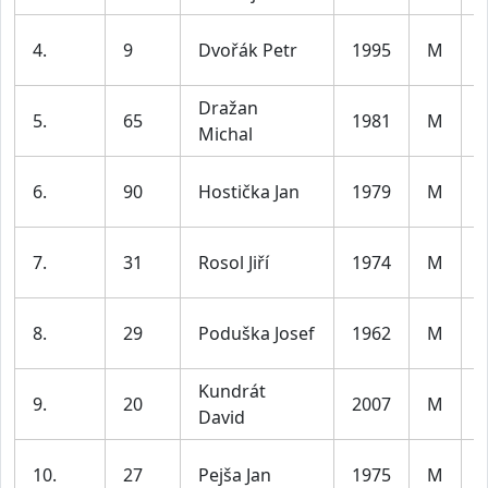
4.
9
Dvořák Petr
1995
M
l
Dražan
5.
65
1981
M
Michal
l
6.
90
Hostička Jan
1979
M
l
7.
31
Rosol Jiří
1974
M
l
8.
29
Poduška Josef
1962
M
l
Kundrát
9.
20
2007
M
J
David
10.
27
Pejša Jan
1975
M