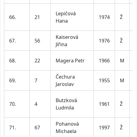
Lepičová
66.
21
1974
Ž
Hana
l
Kaiserová
67.
56
1976
Ž
Jiřina
l
68.
22
Magera Petr
1966
M
l
Čechura
69.
7
1955
M
Jaroslav
l
Butzková
70.
4
1961
Ž
Ludmila
l
Pohanová
71.
67
1997
Ž
Michaela
l