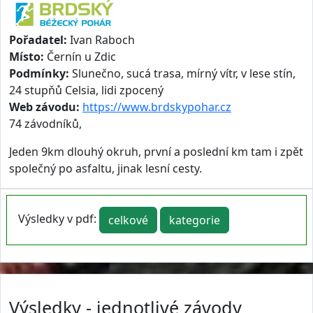
Pořadatel:
Ivan Raboch
Místo:
Černín u Zdic
Podmínky:
Slunečno, sucá trasa, mírný vítr, v lese stín,
24 stupňů Celsia, lidi zpocený
Web závodu:
https://www.brdskypohar.cz
74 závodníků,
Jeden 9km dlouhý okruh, první a poslední km tam i zpět
společný po asfaltu, jinak lesní cesty.
Výsledky v pdf:
celkové
kategorie
Výsledky - jednotlivé závody