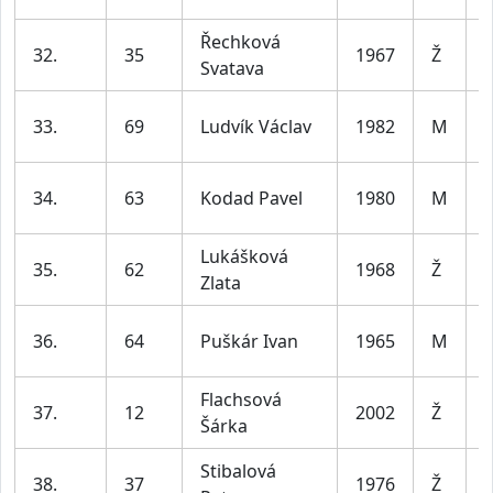
Řechková
32.
35
1967
Ž
Svatava
l
33.
69
Ludvík Václav
1982
M
l
34.
63
Kodad Pavel
1980
M
l
Lukášková
35.
62
1968
Ž
Zlata
l
36.
64
Puškár Ivan
1965
M
l
Flachsová
37.
12
2002
Ž
Šárka
l
Stibalová
38.
37
1976
Ž