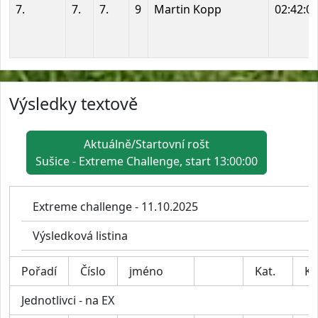
7.
7.
7.
9
Martin Kopp
02:42:0
Výsledky textově
Aktuálně/Startovní rošt
Sušice - Extreme Challenge, start 13:00:00
Extreme challenge - 11.10.2025
Výsledková listina
Pořadí
Číslo
jméno
Kat.
Kl
Jednotlivci - na EX