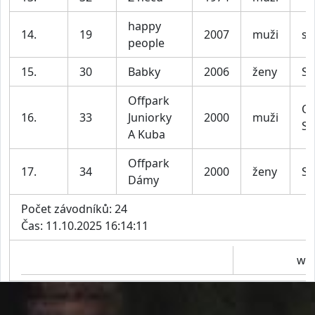
happy
14.
19
2007
muži
su
people
15.
30
Babky
2006
ženy
Su
Offpark
Of
16.
33
Juniorky
2000
muži
Su
A Kuba
Offpark
17.
34
2000
ženy
Su
Dámy
Počet závodníků: 24
Čas: 11.10.2025 16:14:11
www