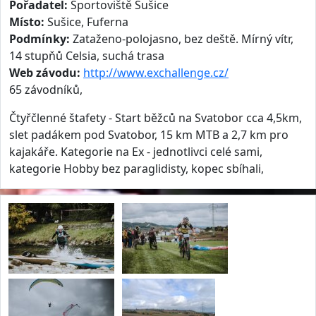
Pořadatel:
Sportoviště Sušice
Místo:
Sušice, Fuferna
Podmínky:
Zataženo-polojasno, bez deště. Mírný vítr,
14 stupňů Celsia, suchá trasa
Web závodu:
http://www.exchallenge.cz/
65 závodníků,
Čtyřčlenné štafety - Start běžců na Svatobor cca 4,5km,
slet padákem pod Svatobor, 15 km MTB a 2,7 km pro
kajakáře. Kategorie na Ex - jednotlivci celé sami,
kategorie Hobby bez paraglidisty, kopec sbíhali,