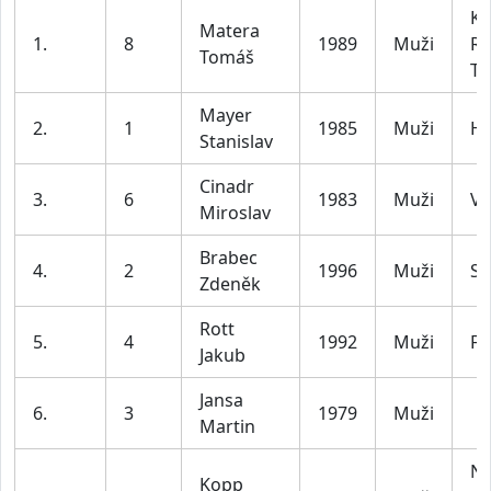
KI
Matera
1.
8
1989
Muži
R
Tomáš
T
Mayer
2.
1
1985
Muži
Hi
Stanislav
Cinadr
3.
6
1983
Muži
Vi
Miroslav
Brabec
4.
2
1996
Muži
Su
Zdeněk
Rott
5.
4
1992
Muži
Fl
Jakub
Jansa
6.
3
1979
Muži
Martin
Ne
Kopp