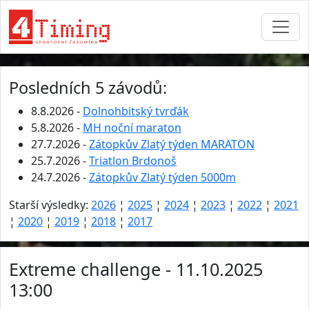
Posledních 5 závodů:
8.8.2026 -
Dolnohbitský tvrďák
5.8.2026 -
MH noční maraton
27.7.2026 -
Zátopkův Zlatý týden MARATON
25.7.2026 -
Triatlon Brdonoš
24.7.2026 -
Zátopkův Zlatý týden 5000m
Starší výsledky:
2026
¦
2025
¦
2024
¦
2023
¦
2022
¦
2021
¦
2020
¦
2019
¦
2018
¦
2017
Extreme challenge - 11.10.2025
13:00