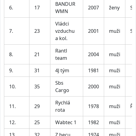
BANDUR
6.
17
2007
ženy
Su
WMN
Vládci
7.
23
vzduchu
2001
muži
Su
a kol.
Rantl
8.
21
2004
muži
team
9.
31
4J tým
1981
muži
Sbs
10.
35
2000
muži
Cargo
Rychlá
11.
29
1978
muži
Ře
rota
12.
25
Wabtec 1
1982
muži
13.
32
Z hecu
1974
muži