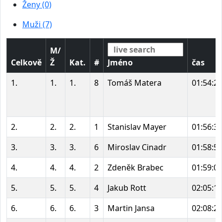
Ženy (0)
Muži (7)
M/
Celkově
Ž
Kat.
#
Jméno
čas
1.
1.
1.
8
Tomáš Matera
01:54:2
2.
2.
2.
1
Stanislav Mayer
01:56:3
3.
3.
3.
6
Miroslav Cinadr
01:58:5
4.
4.
4.
2
Zdeněk Brabec
01:59:0
5.
5.
5.
4
Jakub Rott
02:05:1
6.
6.
6.
3
Martin Jansa
02:08:2