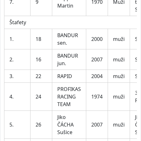
7.
9
1970
Muži
tu
Martin
Su
Štafety
BANDUR
1.
18
2000
muži
Su
sen.
BANDUR
2.
16
2007
muži
Su
jun.
3.
22
RAPID
2004
muži
Su
PROFIKAS
32
4.
24
RACING
1974
muži
Pl
TEAM
Jiko
Ji
5.
26
ČÁCHA
2007
muži
Č
Sušice
Su