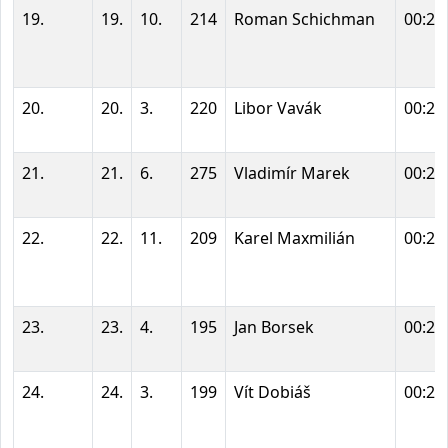
19.
19.
10.
214
Roman Schichman
00:23
20.
20.
3.
220
Libor Vavák
00:23
21.
21.
6.
275
Vladimír Marek
00:25
22.
22.
11.
209
Karel Maxmilián
00:25
23.
23.
4.
195
Jan Borsek
00:25
24.
24.
3.
199
Vít Dobiáš
00:25