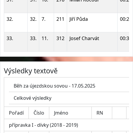
32.
32.
7.
211
Jiří Půda
00:28
33.
33.
11.
312
Josef Charvát
00:30
Výsledky textově
Běh za újezdskou sovou - 17.05.2025
Celkové výsledky
Pořadí
Číslo
Jméno
RN
přípravka I - dívky (2018 - 2019)