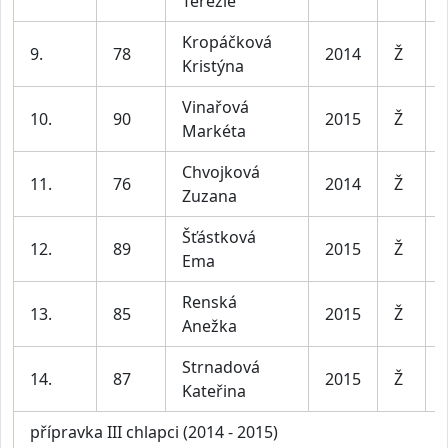
Terezie
Kropáčková
9.
78
2014
Ž
Kristýna
Vinařová
10.
90
2015
Ž
Markéta
Chvojková
11.
76
2014
Ž
Zuzana
Šťástková
12.
89
2015
Ž
Ema
Renská
13.
85
2015
Ž
Anežka
Strnadová
14.
87
2015
Ž
Kateřina
přípravka III chlapci (2014 - 2015)