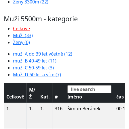
Ženy 3300m (22)
Muži 5500m - kategorie
Celkové
Muži (33)
Ženy (0)
muži A do 39 let včetně (12)
muži B 40-49 let (11)
muži C 50-59 let (3)
Muži D 60 let a více (7)
M/
Celkově
Ž
Kat.
#
Jméno
čas
1.
1.
1.
316
Šimon Beránek
00:17