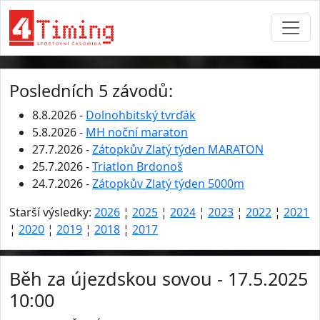
Posledních 5 závodů:
8.8.2026 -
Dolnohbitský tvrďák
5.8.2026 -
MH noční maraton
27.7.2026 -
Zátopkův Zlatý týden MARATON
25.7.2026 -
Triatlon Brdonoš
24.7.2026 -
Zátopkův Zlatý týden 5000m
Starší výsledky:
2026
¦
2025
¦
2024
¦
2023
¦
2022
¦
2021
¦
2020
¦
2019
¦
2018
¦
2017
Běh za újezdskou sovou - 17.5.2025
10:00