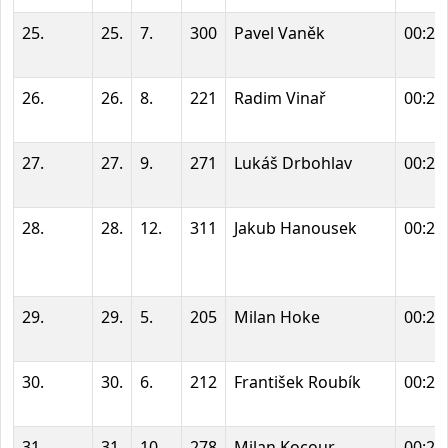
25.
25.
7.
300
Pavel Vaněk
00:25
26.
26.
8.
221
Radim Vinař
00:25
27.
27.
9.
271
Lukáš Drbohlav
00:26
28.
28.
12.
311
Jakub Hanousek
00:26
29.
29.
5.
205
Milan Hoke
00:26
30.
30.
6.
212
František Roubík
00:28
31.
31.
10.
278
Milan Kocour
00:28