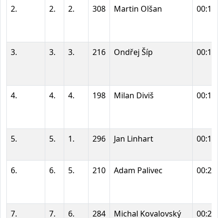
2.
2.
2.
308
Martin Olšan
00:18
3.
3.
3.
216
Ondřej Šíp
00:19
4.
4.
4.
198
Milan Diviš
00:19
5.
5.
1.
296
Jan Linhart
00:19
6.
6.
5.
210
Adam Palivec
00:21
7.
7.
6.
284
Michal Kovalovský
00:21