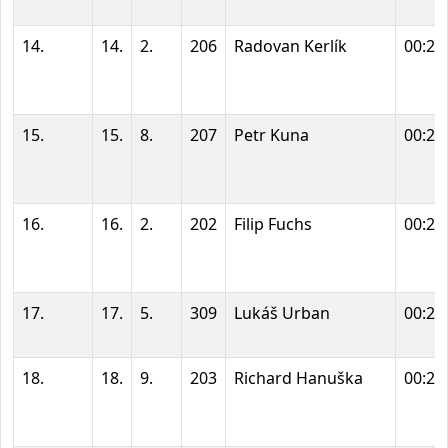
14.
14.
2.
206
Radovan Kerlík
00:22
15.
15.
8.
207
Petr Kuna
00:22
16.
16.
2.
202
Filip Fuchs
00:22
17.
17.
5.
309
Lukáš Urban
00:22
18.
18.
9.
203
Richard Hanuška
00:23