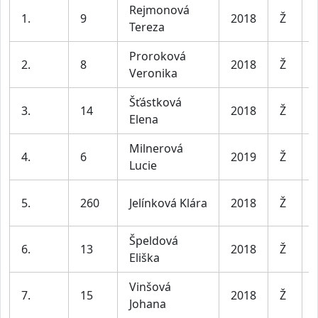
Rejmonová
1.
9
2018
Ž
Tereza
Proroková
2.
8
2018
Ž
Veronika
Šťástková
3.
14
2018
Ž
Elena
Milnerová
4.
6
2019
Ž
Lucie
5.
260
Jelínková Klára
2018
Ž
Špeldová
6.
13
2018
Ž
Eliška
Vinšová
7.
15
2018
Ž
Johana