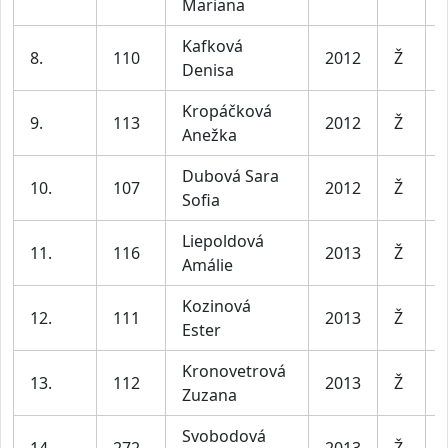
Mariana
Kafková
8.
110
2012
Ž
Denisa
Kropáčková
9.
113
2012
Ž
Anežka
Dubová Sara
10.
107
2012
Ž
Sofia
Liepoldová
11.
116
2013
Ž
Amálie
Kozinová
12.
111
2013
Ž
Ester
Kronovetrová
13.
112
2013
Ž
Zuzana
Svobodová
14.
272
2013
Ž