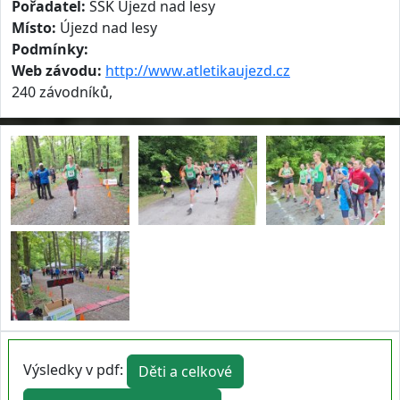
Pořadatel:
ŠSK Újezd nad lesy
Místo:
Újezd nad lesy
Podmínky:
Web závodu:
http://www.atletikaujezd.cz
240 závodníků,
Výsledky v pdf:
Děti a celkové