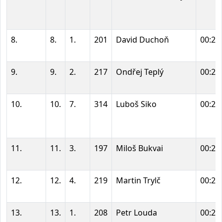
8.
8.
1.
201
David Duchoň
00:21
9.
9.
2.
217
Ondřej Teplý
00:21
10.
10.
7.
314
Luboš Siko
00:21
11.
11.
3.
197
Miloš Bukvai
00:22
12.
12.
4.
219
Martin Trylč
00:22
13.
13.
1.
208
Petr Louda
00:22