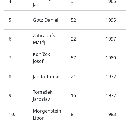
4.
31
1985
T
Jan
5.
Götz Daniel
52
1995
T
Zahradník
B
6.
22
1997
Matěj
K
Koníček
7.
57
1980
3
Josef
8.
Janda Tomáš
21
1972
C
Tomášek
9.
16
1972
Jaroslav
Morgenstein
10.
8
1983
K
Libor
Sk