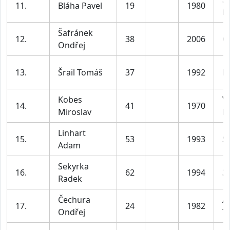
11.
Bláha Pavel
19
1980
in
Šafránek
12.
38
2006
C
Ondřej
13.
Šrail Tomáš
37
1992
R
Kobes
V
14.
41
1970
Miroslav
D
Linhart
15.
53
1993
S
Adam
Sekyrka
16.
62
1994
3
Radek
Čechura
A
17.
24
1982
Ondřej
T