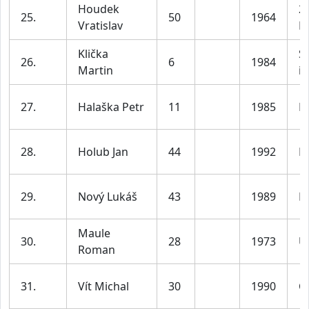
Houdek
2
25.
50
1964
Vratislav
B
Klička
Sk
26.
6
1984
Martin
in
27.
Halaška Petr
11
1985
R
28.
Holub Jan
44
1992
P
29.
Nový Lukáš
43
1989
P
Maule
30.
28
1973
U
Roman
31.
Vít Michal
30
1990
C