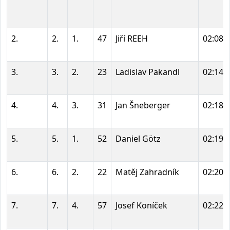
2.
2.
1.
47
Jiří REEH
02:08:
3.
3.
2.
23
Ladislav Pakandl
02:14:
4.
4.
3.
31
Jan Šneberger
02:18:
5.
5.
1.
52
Daniel Götz
02:19:
6.
6.
2.
22
Matěj Zahradník
02:20:
7.
7.
4.
57
Josef Koníček
02:22: