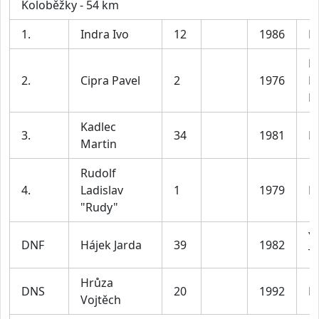
Koloběžky - 54 km
1.
Indra Ivo
12
1986
B
R
2.
Cipra Pavel
2
1976
D
R
Kadlec
3.
34
1981
P
Martin
Rudolf
4.
Ladislav
1
1979
P
"Rudy"
Y
DNF
Hájek Jarda
39
1982
T
Hrůza
DNS
20
1992
B
Vojtěch