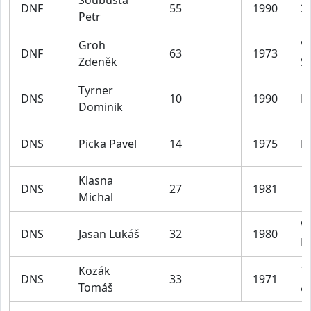
Soubusta
DNF
55
1990
3
Petr
Groh
VI
DNF
63
1973
Zdeněk
S
Tyrner
DNS
10
1990
K
Dominik
DNS
Picka Pavel
14
1975
D
Klasna
DNS
27
1981
Michal
V
DNS
Jasan Lukáš
32
1980
D
Kozák
T
DNS
33
1971
Tomáš
&