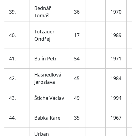
Bednář
39.
36
1970
Či
Tomáš
R
Totzauer
40.
17
1989
cl
Ondřej
R
41.
Bulín Petr
54
1971
Hasnedlová
42.
45
1984
L
Jaroslava
B
43.
Šticha Václav
49
1994
S
B
44.
Babka Karel
35
1967
S
Urban
S