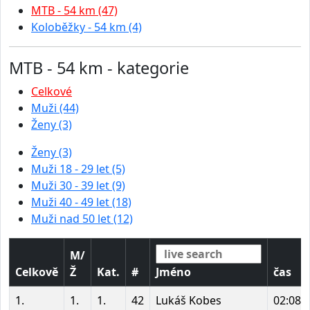
MTB - 54 km (47)
Koloběžky - 54 km (4)
MTB - 54 km - kategorie
Celkové
Muži (44)
Ženy (3)
Ženy (3)
Muži 18 - 29 let (5)
Muži 30 - 39 let (9)
Muži 40 - 49 let (18)
Muži nad 50 let (12)
M/
Celkově
Ž
Kat.
#
Jméno
čas
1.
1.
1.
42
Lukáš Kobes
02:08: