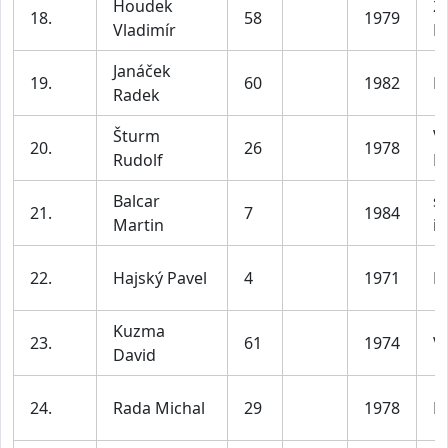
Houdek
2
18.
58
1979
Vladimír
B
Janáček
19.
60
1982
P
Radek
Šturm
V
20.
26
1978
Rudolf
D
Balcar
sk
21.
7
1984
Martin
in
22.
Hajský Pavel
4
1971
M
Kuzma
23.
61
1974
Ví
David
24.
Rada Michal
29
1978
P