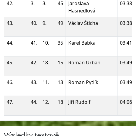
42.
3.
3.
45
Jaroslava
03:38:
Hasnedlová
43.
40.
9.
49
Václav Šticha
03:38:
44.
41.
10.
35
Karel Babka
03:41:
45.
42.
18.
15
Roman Urban
03:49:
46.
43.
11.
13
Roman Pytlík
03:49:
47.
44.
12.
18
Jiří Rudolf
04:06:
Výsledky textově