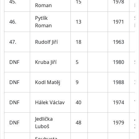
45.
15
1978
Roman
P
Pytlík
S
46.
13
1971
Roman
R
47.
Rudolf Jiří
18
1963
DNF
Kruba Jiří
5
1980
S
DNF
Kodl Matěj
9
1988
3
DNF
Hálek Václav
40
1974
T
Jedlička
A
DNF
48
1979
Luboš
Ž