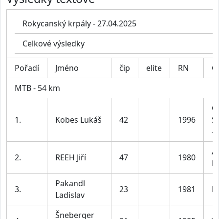
Rokycanský krpály - 27.04.2025
Celkové výsledky
Pořadí
Jméno
čip
elite
RN
C
MTB - 54 km
Č
1.
Kobes Lukáš
42
1996
S
-
A
2.
REEH Jiří
47
1980
P
Pakandl
3.
23
1981
K
Ladislav
Šneberger