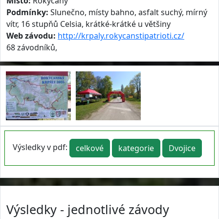
Místo:
Rokycany
Podmínky:
Slunečno, místy bahno, asfalt suchý, mírný
vítr, 16 stupňů Celsia, krátké-krátké u většiny
Web závodu:
http://krpaly.rokycanstipatrioti.cz/
68 závodníků,
Výsledky v pdf:
celkové
kategorie
Dvojice
Výsledky - jednotlivé závody