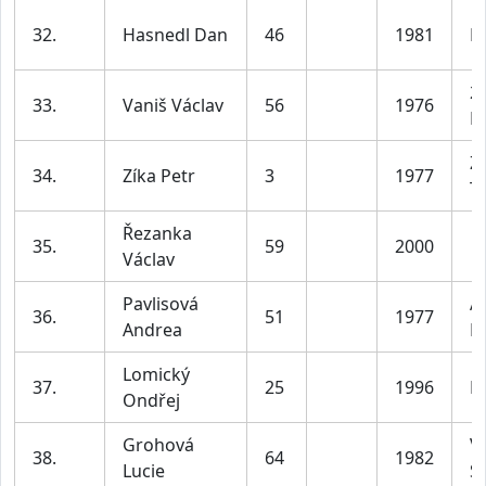
32.
Hasnedl Dan
46
1981
L
2
33.
Vaniš Václav
56
1976
B
Z
34.
Zíka Petr
3
1977
T
Řezanka
35.
59
2000
Václav
Pavlisová
A
36.
51
1977
Andrea
P
Lomický
37.
25
1996
P
Ondřej
Grohová
VI
38.
64
1982
Lucie
S