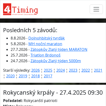
Posledních 5 závodů:
8.8.2026 -
Dolnohbitský tvrďák
5.8.2026 -
MH noční maraton
27.7.2026 -
Zátopkův Zlatý týden MARATON
25.7.2026 -
Triatlon Brdonoš
24.7.2026 -
Zátopkův Zlatý týden 5000m
Starší výsledky:
2026
¦
2025
¦
2024
¦
2023
¦
2022
¦
2021
¦
2020
¦
2019
¦
2018
¦
2017
Rokycanský krpály - 27.4.2025 09:30
Pořadatel:
Rokycanští patrioti