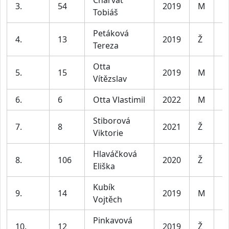
Charvát
3.
54
2019
M
Tobiáš
Petáková
4.
13
2019
Ž
Tereza
Otta
5.
15
2019
M
Vítězslav
6.
6
Otta Vlastimil
2022
M
Stiborová
7.
8
2021
Ž
Viktorie
Hlaváčková
8.
106
2020
Ž
Eliška
Kubík
9.
14
2019
M
Vojtěch
Pinkavová
10.
12
2019
Ž