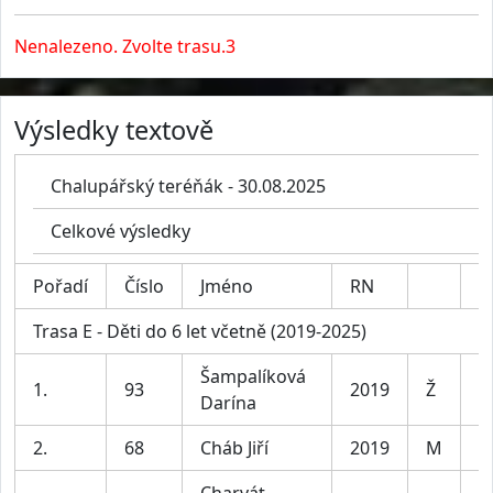
Nenalezeno. Zvolte trasu.3
Výsledky textově
Chalupářský teréňák - 30.08.2025
Celkové výsledky
Pořadí
Číslo
Jméno
RN
K
Trasa E - Děti do 6 let včetně (2019-2025)
Šampalíková
1.
93
2019
Ž
Darína
2.
68
Cháb Jiří
2019
M