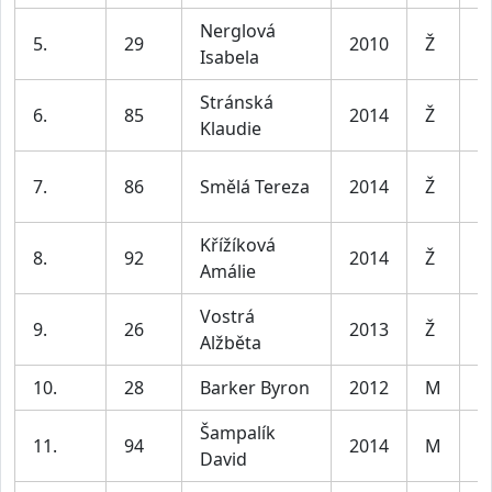
Nerglová
5.
29
2010
Ž
Isabela
Stránská
6.
85
2014
Ž
Klaudie
7.
86
Smělá Tereza
2014
Ž
Křížíková
8.
92
2014
Ž
Amálie
Vostrá
9.
26
2013
Ž
Alžběta
10.
28
Barker Byron
2012
M
Šampalík
11.
94
2014
M
David