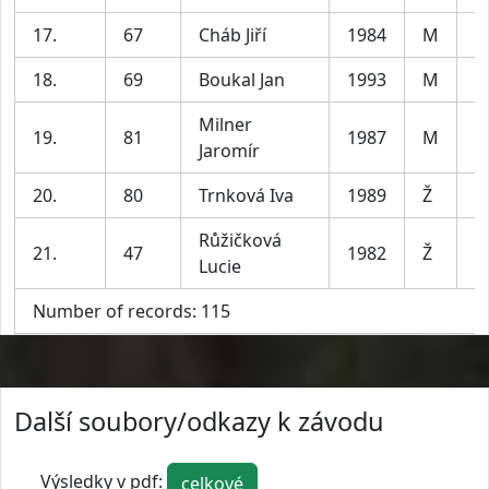
17.
67
Cháb Jiří
1984
M
18.
69
Boukal Jan
1993
M
Milner
19.
81
1987
M
Jaromír
20.
80
Trnková Iva
1989
Ž
Růžičková
21.
47
1982
Ž
Lucie
Number of records: 115
Další soubory/odkazy k závodu
Výsledky v pdf:
celkové