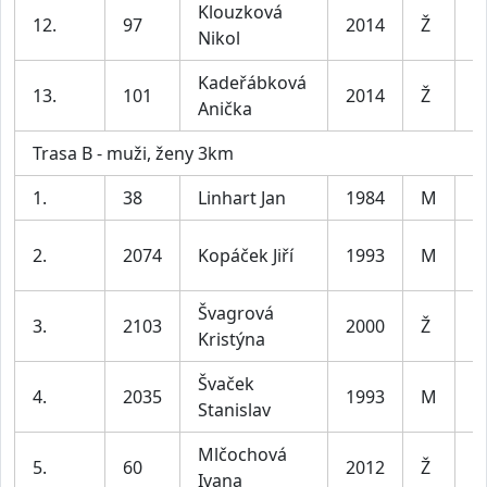
Klouzková
12.
97
2014
Ž
Nikol
Kadeřábková
13.
101
2014
Ž
Anička
Trasa B - muži, ženy 3km
1.
38
Linhart Jan
1984
M
2.
2074
Kopáček Jiří
1993
M
Švagrová
3.
2103
2000
Ž
Kristýna
Švaček
4.
2035
1993
M
Stanislav
Mlčochová
5.
60
2012
Ž
Ivana