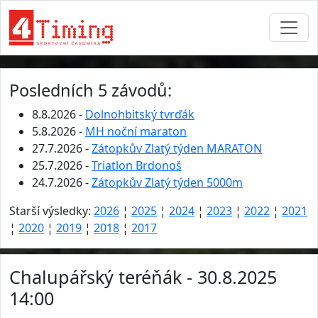
Posledních 5 závodů:
8.8.2026 -
Dolnohbitský tvrďák
5.8.2026 -
MH noční maraton
27.7.2026 -
Zátopkův Zlatý týden MARATON
25.7.2026 -
Triatlon Brdonoš
24.7.2026 -
Zátopkův Zlatý týden 5000m
Starší výsledky:
2026
¦
2025
¦
2024
¦
2023
¦
2022
¦
2021
¦
2020
¦
2019
¦
2018
¦
2017
Chalupářský teréňák - 30.8.2025
14:00