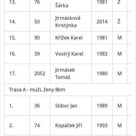
13.
76
1981
Ž
Šárka
Jirmásková
14.
50
2014
Ž
Kristýnka
15.
90
Křížek Karel
1981
M
16.
39
Vostrý Karel
1983
M
Jirmásek
17.
2052
1980
M
Tomáš
Trasa A - muži, ženy 8km
1.
36
Stibor Jan
1989
M
2.
74
Kopáček Jiří
1993
M