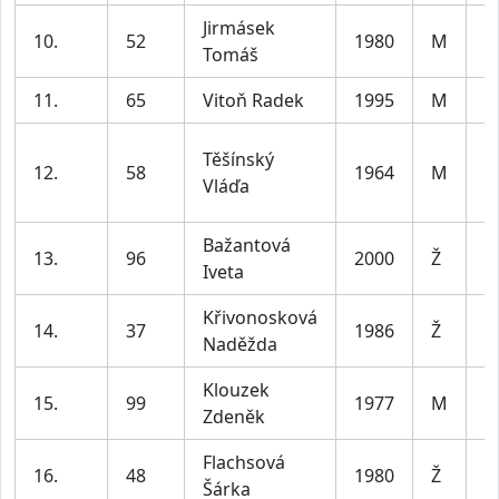
Jirmásek
10.
52
1980
M
Tomáš
11.
65
Vitoň Radek
1995
M
Těšínský
12.
58
1964
M
Vláďa
Bažantová
13.
96
2000
Ž
Iveta
Křivonosková
14.
37
1986
Ž
Naděžda
Klouzek
15.
99
1977
M
Zdeněk
Flachsová
16.
48
1980
Ž
Šárka