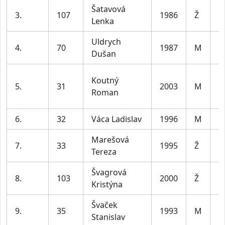
Šatavová
3.
107
1986
Ž
Lenka
Uldrych
4.
70
1987
M
Dušan
Koutný
5.
31
2003
M
Roman
6.
32
Váca Ladislav
1996
M
Marešová
7.
33
1995
Ž
Tereza
Švagrová
8.
103
2000
Ž
Kristýna
Švaček
9.
35
1993
M
Stanislav