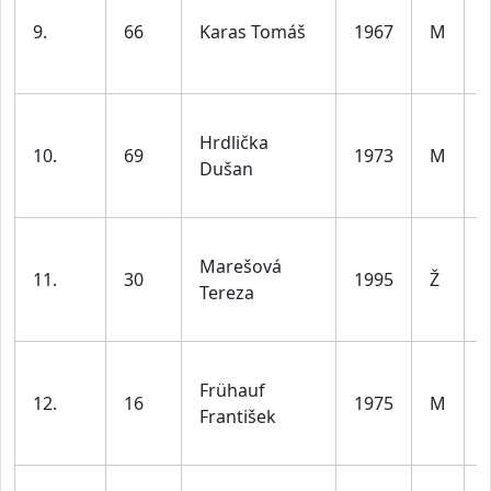
9.
66
Karas Tomáš
1967
M
l
Hrdlička
10.
69
1973
M
Dušan
l
Marešová
11.
30
1995
Ž
Tereza
l
Frühauf
12.
16
1975
M
František
l