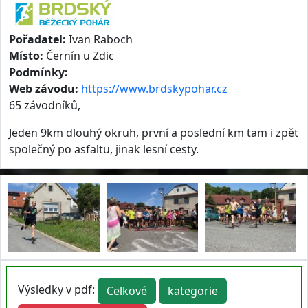
Pořadatel:
Ivan Raboch
Místo:
Černín u Zdic
Podmínky:
Web závodu:
https://www.brdskypohar.cz
65 závodníků,
Jeden 9km dlouhý okruh, první a poslední km tam i zpět
společný po asfaltu, jinak lesní cesty.
Výsledky v pdf:
Celkové
kategorie