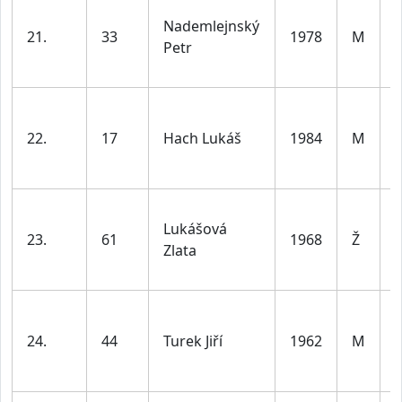
Nademlejnský
21.
33
1978
M
Petr
l
22.
17
Hach Lukáš
1984
M
l
Lukášová
23.
61
1968
Ž
Zlata
l
24.
44
Turek Jiří
1962
M
l