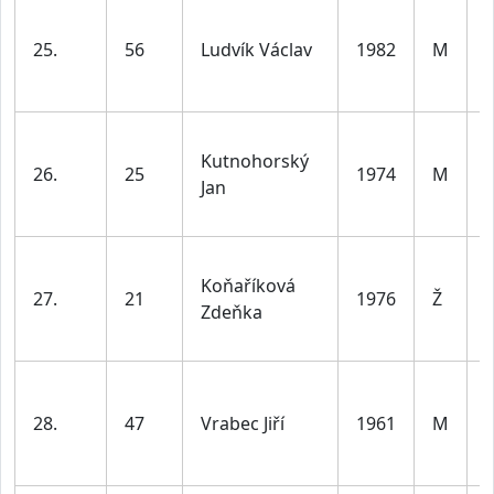
25.
56
Ludvík Václav
1982
M
l
Kutnohorský
26.
25
1974
M
Jan
l
Koňaříková
27.
21
1976
Ž
Zdeňka
l
28.
47
Vrabec Jiří
1961
M
l