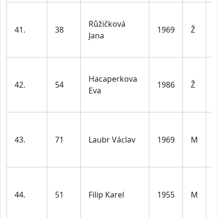
Růžičková
41.
38
1969
Ž
Jana
l
Hacaperkova
42.
54
1986
Ž
Eva
l
43.
71
Laubr Václav
1969
M
l
44.
51
Filip Karel
1955
M
l