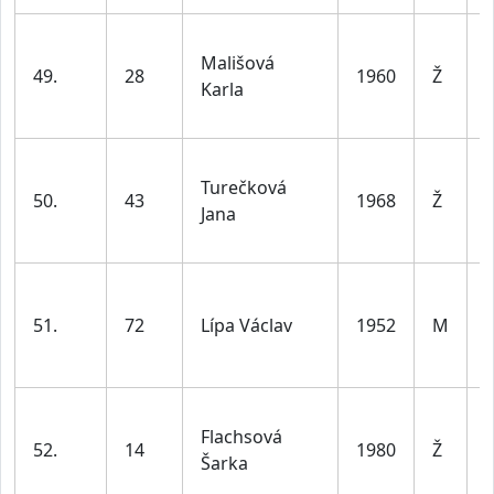
Mališová
49.
28
1960
Ž
Karla
l
Turečková
50.
43
1968
Ž
Jana
l
51.
72
Lípa Václav
1952
M
l
Flachsová
52.
14
1980
Ž
Šarka
l