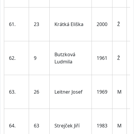
l
61.
23
Krátká Eliška
2000
Ž
l
Butzková
62.
9
1961
Ž
Ludmila
l
63.
26
Leitner Josef
1969
M
l
64.
63
Strejček Jiří
1983
M