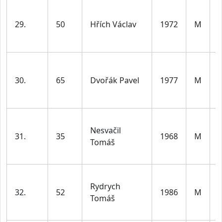
29.
50
Hřích Václav
1972
M
l
30.
65
Dvořák Pavel
1977
M
l
Nesvačil
31.
35
1968
M
Tomáš
l
Rydrych
32.
52
1986
M
Tomáš
l