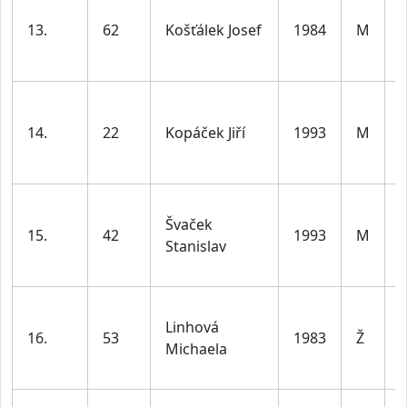
13.
62
Košťálek Josef
1984
M
l
14.
22
Kopáček Jiří
1993
M
l
Švaček
15.
42
1993
M
Stanislav
l
Linhová
16.
53
1983
Ž
Michaela
l