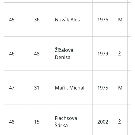
45.
36
Novák Aleš
1976
M
l
Žížalová
46.
48
1979
Ž
Denisa
l
47.
31
Mařík Michal
1975
M
l
Flachsová
48.
15
2002
Ž
Šárka
l