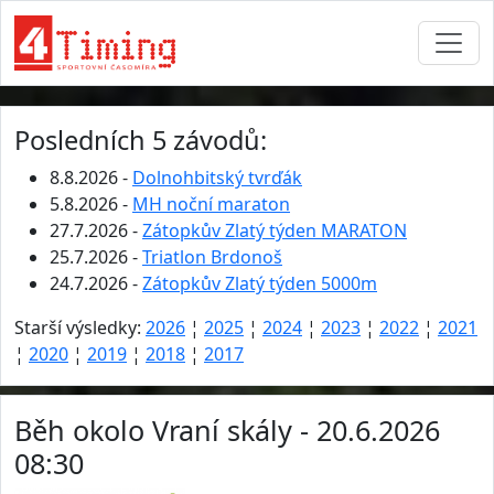
Posledních 5 závodů:
8.8.2026 -
Dolnohbitský tvrďák
5.8.2026 -
MH noční maraton
27.7.2026 -
Zátopkův Zlatý týden MARATON
25.7.2026 -
Triatlon Brdonoš
24.7.2026 -
Zátopkův Zlatý týden 5000m
Starší výsledky:
2026
¦
2025
¦
2024
¦
2023
¦
2022
¦
2021
¦
2020
¦
2019
¦
2018
¦
2017
Běh okolo Vraní skály - 20.6.2026
08:30