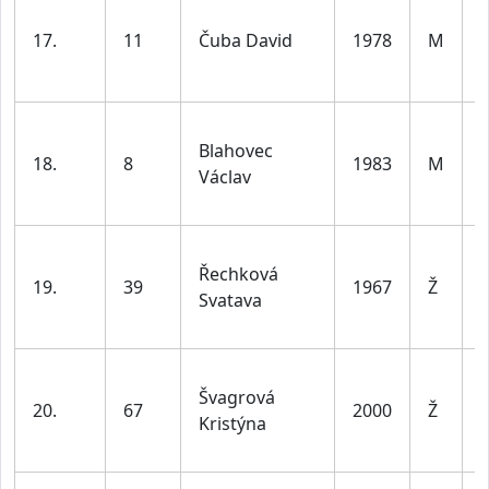
17.
11
Čuba David
1978
M
l
Blahovec
18.
8
1983
M
Václav
l
Řechková
19.
39
1967
Ž
Svatava
l
Švagrová
20.
67
2000
Ž
Kristýna
l