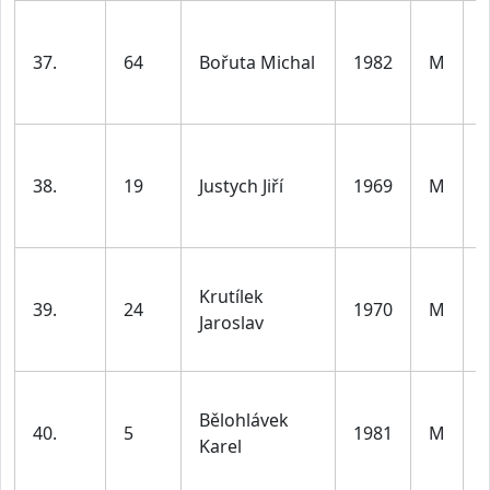
37.
64
Bořuta Michal
1982
M
l
38.
19
Justych Jiří
1969
M
l
Krutílek
39.
24
1970
M
Jaroslav
l
Bělohlávek
40.
5
1981
M
Karel
l