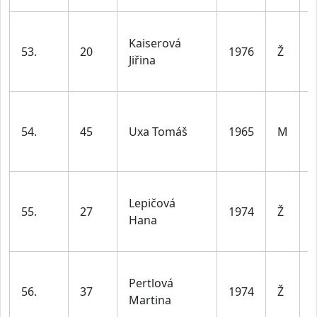
Kaiserová
53.
20
1976
Ž
Jiřina
l
54.
45
Uxa Tomáš
1965
M
l
Lepičová
55.
27
1974
Ž
Hana
l
Pertlová
56.
37
1974
Ž
Martina