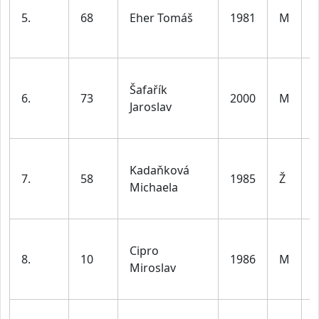
5.
68
Eher Tomáš
1981
M
l
Šafařík
6.
73
2000
M
Jaroslav
l
Kadaňková
7.
58
1985
Ž
Michaela
l
Cipro
8.
10
1986
M
Miroslav
l