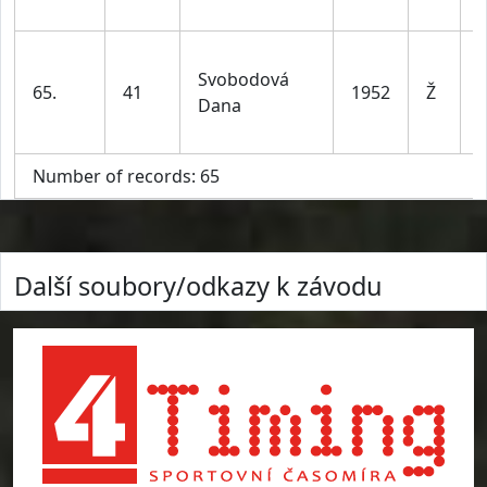
l
Svobodová
65.
41
1952
Ž
Dana
l
Number of records: 65
Další soubory/odkazy k závodu