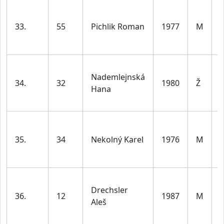
33.
55
Pichlik Roman
1977
M
l
Nademlejnská
34.
32
1980
Ž
Hana
l
35.
34
Nekolný Karel
1976
M
l
Drechsler
36.
12
1987
M
Aleš
l