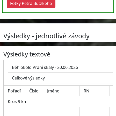
Fotky Petra Butzkeho
Výsledky - jednotlivé závody
Výsledky textově
Běh okolo Vraní skály - 20.06.2026
Celkové výsledky
Pořadí
Číslo
Jméno
RN
K
Kros 9 km