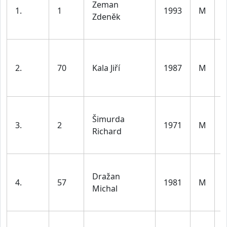
Zeman
1.
1
1993
M
Zdeněk
l
2.
70
Kala Jiří
1987
M
l
Šimurda
3.
2
1971
M
Richard
l
Dražan
4.
57
1981
M
Michal
l