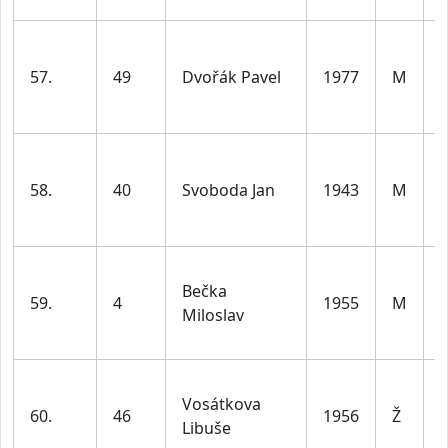
l
57.
49
Dvořák Pavel
1977
M
l
58.
40
Svoboda Jan
1943
M
l
Bečka
59.
4
1955
M
Miloslav
l
Vosátkova
60.
46
1956
Ž
Libuše