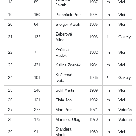
18.
89
1987
m
Vlci
Jakub
19.
169
Potančok Petr
1994
m
Vlci
20.
64
Steiger Marek
1985
m
Vlci
Žeberová
21.
132
1993
ž
Gazely
Alice
Zvěřina
22.
7
1982
m
Vlci
Radek
23.
431
Kalina Zdeněk
1984
m
Vlci
Kučerová
24.
101
1985
ž
Gazely
Iveta
25.
248
Solil Martin
1989
m
Vlci
26.
121
Fiala Jan
1982
m
Vlci
27.
277
Man Petr
1971
m
Veteráni
28.
173
Martinec Oleg
1970
m
Veteráni
Štandera
29.
91
1989
m
Vlci
Martin