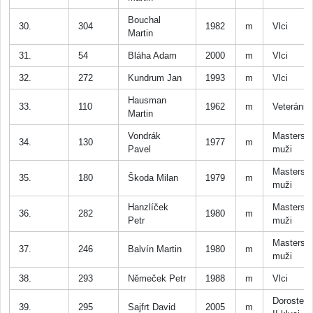
Bouchal
30.
304
1982
m
Vlci
Martin
31.
54
Bláha Adam
2000
m
Vlci
32.
272
Kundrum Jan
1993
m
Vlci
Hausman
33.
110
1962
m
Veteráni
Martin
Vondrák
Masters
34.
130
1977
m
Pavel
muži
Masters
35.
180
Škoda Milan
1979
m
muži
Hanzlíček
Masters
36.
282
1980
m
Petr
muži
Masters
37.
246
Balvín Martin
1980
m
muži
38.
293
Němeček Petr
1988
m
Vlci
Dorostenc
39.
295
Sajfrt David
2005
m