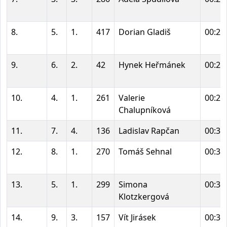
8.
5.
1.
417
Dorian Gladiš
00:28
9.
6.
2.
42
Hynek Heřmánek
00:28
10.
4.
1.
261
Valerie
00:29
Chalupníková
11.
7.
4.
136
Ladislav Rapčan
00:30
12.
8.
1.
270
Tomáš Sehnal
00:30
13.
5.
1.
299
Simona
00:32
Klotzkergová
14.
9.
3.
157
Vít Jirásek
00:33