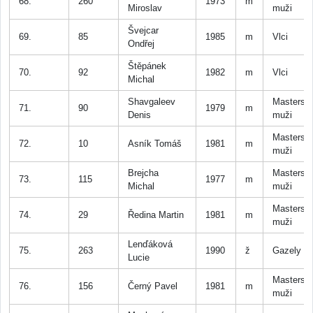
68.
260
1973
m
Miroslav
muži
Švejcar
69.
85
1985
m
Vlci
Ondřej
Štěpánek
70.
92
1982
m
Vlci
Michal
Shavgaleev
Masters
71.
90
1979
m
Denis
muži
Masters
72.
10
Asník Tomáš
1981
m
muži
Brejcha
Masters
73.
115
1977
m
Michal
muži
Masters
74.
29
Ředina Martin
1981
m
muži
Lenďáková
75.
263
1990
ž
Gazely
Lucie
Masters
76.
156
Černý Pavel
1981
m
muži