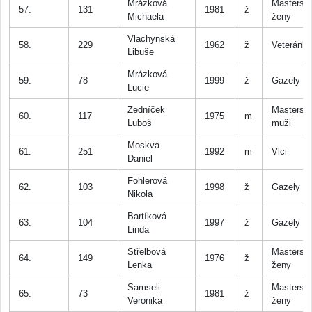
Mrázková
Masters
57.
131
1981
ž
Michaela
ženy
Vlachynská
58.
229
1962
ž
Veteránk
Libuše
Mrázková
59.
78
1999
ž
Gazely
Lucie
Zedníček
Masters
60.
117
1975
m
Luboš
muži
Moskva
61.
251
1992
m
Vlci
Daniel
Fohlerová
62.
103
1998
ž
Gazely
Nikola
Bartíková
63.
104
1997
ž
Gazely
Linda
Střelbová
Masters
64.
149
1976
ž
Lenka
ženy
Samseli
Masters
65.
73
1981
ž
Veronika
ženy