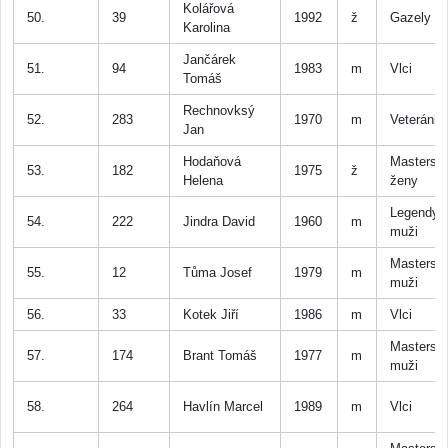
Kolářová
50.
39
1992
ž
Gazely
Karolina
Jančárek
51.
94
1983
m
Vlci
Tomáš
Rechnovksý
52.
283
1970
m
Veteráni
Jan
Hodaňová
Masters
53.
182
1975
ž
Helena
ženy
Legendy
54.
222
Jindra David
1960
m
muži
Masters
55.
12
Tůma Josef
1979
m
muži
56.
33
Kotek Jiří
1986
m
Vlci
Masters
57.
174
Brant Tomáš
1977
m
muži
58.
264
Havlín Marcel
1989
m
Vlci