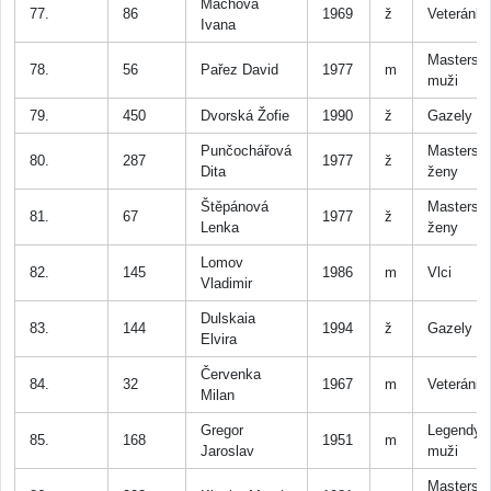
Machová
77.
86
1969
ž
Veteránk
Ivana
Masters
78.
56
Pařez David
1977
m
muži
79.
450
Dvorská Žofie
1990
ž
Gazely
Punčochářová
Masters
80.
287
1977
ž
Dita
ženy
Štěpánová
Masters
81.
67
1977
ž
Lenka
ženy
Lomov
82.
145
1986
m
Vlci
Vladimir
Dulskaia
83.
144
1994
ž
Gazely
Elvira
Červenka
84.
32
1967
m
Veteráni
Milan
Gregor
Legendy
85.
168
1951
m
Jaroslav
muži
Masters