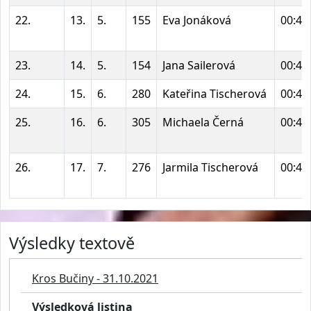
22.
13.
5.
155
Eva Jonáková
00:46
23.
14.
5.
154
Jana Sailerová
00:46
24.
15.
6.
280
Kateřina Tischerová
00:46
25.
16.
6.
305
Michaela Černá
00:47
26.
17.
7.
276
Jarmila Tischerová
00:48
Výsledky textově
Kros Bučiny - 31.10.2021
Výsledková listina