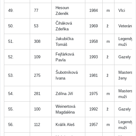
Hesoun
49.
77
1984
m
Vlci
Zdeněk
Čiháková
50.
53
1969
ž
Veteránk
Zdeňka
Jakubička
Legendy
51.
308
1958
m
Tomáš
muži
Fejfárková
52.
109
1993
ž
Gazely
Pavla
Šubotníková
Masters
53.
275
1981
ž
Ivana
ženy
Masters
54.
281
Zdílna Jiří
1975
m
muži
Weinertová
55.
100
1992
ž
Gazely
Magdaléna
Legendy
56.
112
Králík Aleš
1957
m
muži