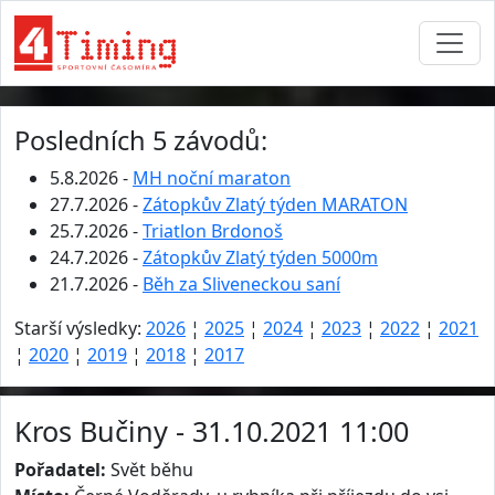
Posledních 5 závodů:
5.8.2026 -
MH noční maraton
27.7.2026 -
Zátopkův Zlatý týden MARATON
25.7.2026 -
Triatlon Brdonoš
24.7.2026 -
Zátopkův Zlatý týden 5000m
21.7.2026 -
Běh za Sliveneckou saní
Starší výsledky:
2026
¦
2025
¦
2024
¦
2023
¦
2022
¦
2021
¦
2020
¦
2019
¦
2018
¦
2017
Kros Bučiny - 31.10.2021 11:00
Pořadatel:
Svět běhu