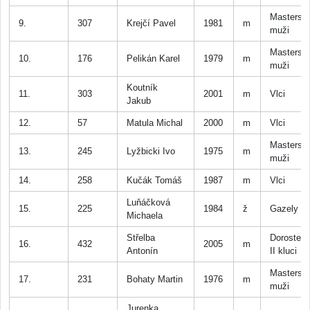
Masters
9.
307
Krejčí Pavel
1981
m
muži
Masters
10.
176
Pelikán Karel
1979
m
muži
Koutník
11.
303
2001
m
Vlci
Jakub
12.
57
Matula Michal
2000
m
Vlci
Masters
13.
245
Lyžbicki Ivo
1975
m
muži
14.
258
Kučák Tomáš
1987
m
Vlci
Luňáčková
15.
225
1984
ž
Gazely
Michaela
Střelba
Dorostenc
16.
432
2005
m
Antonín
II kluci
Masters
17.
231
Bohaty Martin
1976
m
muži
Jurenka