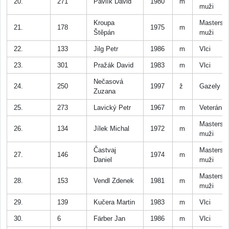
20.
271
Pavlík David
1980
m
muži
Kroupa
Masters
21.
178
1975
m
Štěpán
muži
22.
133
Jilg Petr
1986
m
Vlci
23.
301
Pražák David
1983
m
Vlci
Nečasová
24.
250
1997
ž
Gazely
Zuzana
25.
273
Lavický Petr
1967
m
Veteráni
Masters
26.
134
Jílek Michal
1972
m
muži
Častvaj
Masters
27.
146
1974
m
Daniel
muži
Masters
28.
153
Vendl Zdenek
1981
m
muži
29.
139
Kučera Martin
1983
m
Vlci
30.
6
Färber Jan
1986
m
Vlci