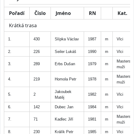
Pořadí
Číslo
Jméno
RN
Kat.
Krátká trasa
1.
430
Slípka Václav
1987
m
Vlci
2.
226
Seiler Lukáš
1990
m
Vlci
Masters
3.
289
Erbs Dušan
1979
m
muži
Masters
4.
219
Homola Petr
1978
m
muži
Jakoubek
5.
2
1982
m
Vlci
Matěj
6.
142
Dubec Jan
1984
m
Vlci
Masters
7.
71
Kadlec Jiří
1981
m
muži
8.
230
Králík Petr
1985
m
Vlci