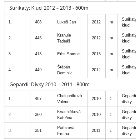
Surikaty: Kluci 2012 – 2013 - 600m
Surikaty
1.
408
Lukeš Jan
2012
m
kluci
Krahule
Surikaty
2.
445
2012
m
Tadeáš
kluci
Surikaty
3.
413
Erbs Samuel
2013
m
kluci
Štěpán
Surikaty
4.
449
2012
m
Dominik
kluci
Gepardi: Dívky 2010 – 2011 - 800m
Chalupníková
Gepardi
1.
407
2010
ž
Valerie
dívky
Kvasničková
Gepardi
2.
360
2010
ž
Kateřina
dívky
Pařezová
Gepardi
3.
351
2011
ž
Emma
dívky