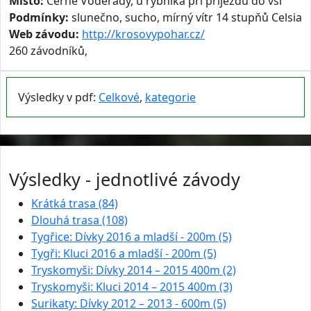
Místo:
Černé Voděrady, u rybníka při příjezdu do vsi
Podmínky:
slunečno, sucho, mírný vítr 14 stupňů Celsia
Web závodu:
http://krosovypohar.cz/
260 závodníků,
Výsledky v pdf:
Celkové
,
kategorie
Výsledky - jednotlivé závody
Krátká trasa (84)
Dlouhá trasa (108)
Tygřice: Dívky 2016 a mladší - 200m (5)
Tygři: Kluci 2016 a mladší - 200m (5)
Tryskomyši: Dívky 2014 – 2015 400m (2)
Tryskomyši: Kluci 2014 – 2015 400m (3)
Surikaty: Dívky 2012 – 2013 - 600m (5)