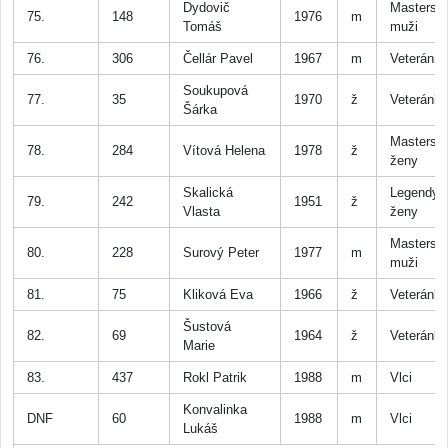
Dydovič
Masters
75.
148
1976
m
Tomáš
muži
76.
306
Čellár Pavel
1967
m
Veteráni
Soukupová
77.
35
1970
ž
Veteránk
Šárka
Masters
78.
284
Vítová Helena
1978
ž
ženy
Skalická
Legendy
79.
242
1951
ž
Vlasta
ženy
Masters
80.
228
Surový Peter
1977
m
muži
81.
75
Kliková Eva
1966
ž
Veteránk
Šustová
82.
69
1964
ž
Veteránk
Marie
83.
437
Rokl Patrik
1988
m
Vlci
Konvalinka
DNF
60
1988
m
Vlci
Lukáš