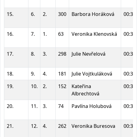
15.
6.
2.
300
Barbora Horáková
00:34
16.
7.
1.
63
Veronika Klenovská
00:35
17.
8.
3.
298
Julie Nevřelová
00:35
18.
9.
4.
181
Julie Vojtkuláková
00:35
19.
10.
2.
152
Kateřina
00:35
Albrechtová
20.
11.
3.
74
Pavlína Holubová
00:35
21.
12.
4.
262
Veronika Buresova
00:36