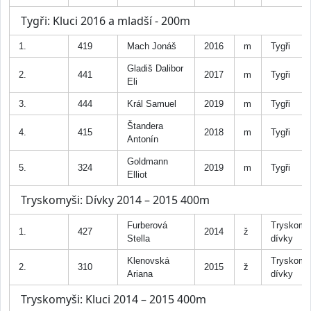
Tygři: Kluci 2016 a mladší - 200m
1.
419
Mach Jonáš
2016
m
Tygři
Gladiš Dalibor
2.
441
2017
m
Tygři
Eli
3.
444
Král Samuel
2019
m
Tygři
Štandera
4.
415
2018
m
Tygři
Antonín
Goldmann
5.
324
2019
m
Tygři
Elliot
Tryskomyši: Dívky 2014 – 2015 400m
Furberová
Tryskomy
1.
427
2014
ž
Stella
dívky
Klenovská
Tryskomy
2.
310
2015
ž
Ariana
dívky
Tryskomyši: Kluci 2014 – 2015 400m