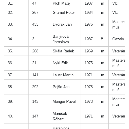
31.
47
Plch Matěj
1987
m
Vlci
32.
267
Gramel Peter
1984
m
Vlci
Masters
33.
433
Dvořák Jan
1976
m
muži
Banýrová
34.
3
1987
ž
Gazely
Jaroslava
35.
268
Skála Radek
1969
m
Veteráni
Masters
36.
21
Nykl Erik
1975
m
muži
37.
141
Lauer Martin
1971
m
Veteráni
Masters
38.
292
Pejša Jan
1975
m
muži
Masters
39.
143
Menger Pavel
1973
m
muži
Marušák
40.
147
1971
m
Veteráni
Róbert
Karabinoš