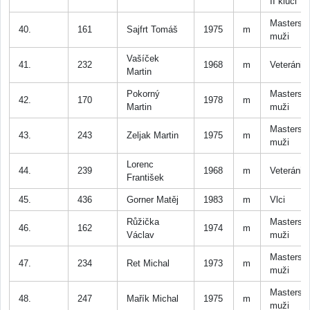
II kluci
Masters
40.
161
Sajfrt Tomáš
1975
m
muži
Vašíček
41.
232
1968
m
Veteráni
Martin
Pokorný
Masters
42.
170
1978
m
Martin
muži
Masters
43.
243
Zeljak Martin
1975
m
muži
Lorenc
44.
239
1968
m
Veteráni
František
45.
436
Gorner Matěj
1983
m
Vlci
Růžička
Masters
46.
162
1974
m
Václav
muži
Masters
47.
234
Ret Michal
1973
m
muži
Masters
48.
247
Mařík Michal
1975
m
muži