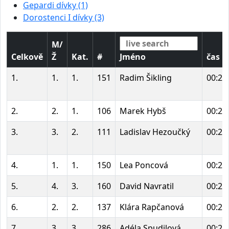
Gepardi dívky (1)
Dorostenci I dívky (3)
M/
Celkově
Ž
Kat.
#
Jméno
čas
1.
1.
1.
151
Radim Šikling
00:27
2.
2.
1.
106
Marek Hybš
00:27
3.
3.
2.
111
Ladislav Hezoučký
00:27
4.
1.
1.
150
Lea Poncová
00:28
5.
4.
3.
160
David Navratil
00:28
6.
2.
2.
137
Klára Rapčanová
00:28
7.
3.
3.
286
Adéla Spudilová
00:28