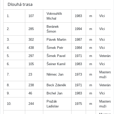
Dlouhá trasa
Vokrouhlík
1.
107
1983
m
Vlci
Michal
Beránek
2.
285
1994
m
Vlci
Šimon
3.
302
Pávek Martin
1987
m
Vlci
4.
438
Šimek Petr
1984
m
Vlci
5.
297
Šimek Pavel
1971
m
Veteráni
6.
105
Šeiner Kamil
1983
m
Vlci
Masters
7.
23
Němec Jan
1973
m
muži
8.
238
Beck Zdeněk
1971
m
Veteráni
9.
46
Brchel Jan
1983
m
Vlci
Pražák
Masters
10.
244
1975
m
Ladislav
muži