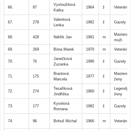
Vysloužilová
66.
87
1964
ž
Veteránk
Katka
Valentová
67.
278
1982
ž
Gazely
Lenka
Masters
68.
428
Náhlík Jan
1981
m
muži
69.
269
Bóna Marek
1970
m
Veteráni
Janečková
70.
76
1990
ž
Gazely
Zuzanka
Brantová
Masters
71.
175
1977
ž
Marcela
ženy
Tesaříková
Legendy
72.
274
1960
ž
Jindřiška
ženy
Kyselová
73.
177
1982
ž
Gazely
Romana
74.
96
Bohuš Michal
1966
m
Veteráni