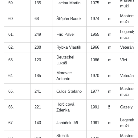
Masters
59.
135
Lacina Martin
1975
m
muži
Masters
60.
68
Štěpán Radek
1974
m
muži
Legendy
61.
249
Frič Pavel
1955
m
muži
62.
288
Rybka Vlastik
1966
m
Veteráni
Deutschel
63.
120
1986
m
Vlci
Lukáš
Moravec
64.
185
1970
m
Veteráni
Antonín
Masters
65.
241
Culos Stefano
1977
m
muži
Horčicová
66.
221
1991
ž
Gazely
Zdenka
Legendy
67.
140
Janáček Jiří
1961
m
muži
Stehlík
Masters