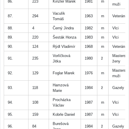
86.
223
Kinzler Marek
1981
m
muži
Vaculík
87.
294
1963
m
Veteráni
Tomáš
88.
4
Černý Jindra
1982
m
Vlci
89.
220
Šesták Honza
1983
m
Vlci
90.
124
Rýdl Vladimír
1968
m
Veteráni
Vorlíčková
Masters
91.
235
1980
ž
Jitka
ženy
Masters
92.
129
Foglar Marek
1976
m
muži
Hamzová
93.
118
1984
ž
Gazely
Marie
Procházka
94.
108
1987
m
Vlci
Václav
95.
159
Kobrle Daniel
1987
m
Vlci
Burešová
96.
84
1984
ž
Gazely