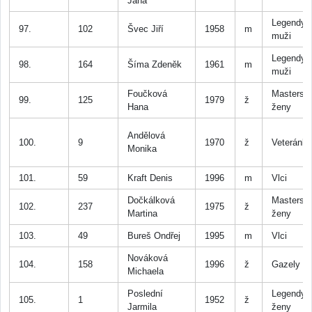
Jana
Legendy
97.
102
Švec Jiří
1958
m
muži
Legendy
98.
164
Šíma Zdeněk
1961
m
muži
Foučková
Masters
99.
125
1979
ž
Hana
ženy
Andělová
100.
9
1970
ž
Veteránk
Monika
101.
59
Kraft Denis
1996
m
Vlci
Dočkálková
Masters
102.
237
1975
ž
Martina
ženy
103.
49
Bureš Ondřej
1995
m
Vlci
Nováková
104.
158
1996
ž
Gazely
Michaela
Poslední
Legendy
105.
1
1952
ž
Jarmila
ženy