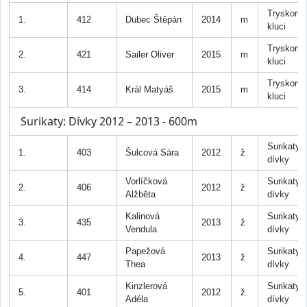
Tryskomy
1.
412
Dubec Štěpán
2014
m
kluci
Tryskomy
2.
421
Sailer Oliver
2015
m
kluci
Tryskomy
3.
414
Král Matyáš
2015
m
kluci
Surikaty: Dívky 2012 – 2013 - 600m
Surikaty
1.
403
Šulcová Sára
2012
ž
dívky
Vorlíčková
Surikaty
2.
406
2012
ž
Alžběta
dívky
Kalinová
Surikaty
3.
435
2013
ž
Vendula
dívky
Papežová
Surikaty
4.
447
2013
ž
Thea
dívky
Kinzlerová
Surikaty
5.
401
2012
ž
Adéla
dívky