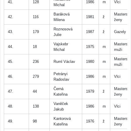
41.
128
1986
m
Vlci
Michal
Baráková
Masters
42.
116
1981
ž
Milena
ženy
Roznosová
43.
179
1987
ž
Gazely
Julie
Vajskebr
Masters
44.
18
1975
m
Michal
muži
Masters
45.
236
Ruml Václav
1980
m
muži
Petrányi
46.
279
1986
m
Vlci
Radoslav
Černá
Masters
47.
44
1979
ž
Kateřina
ženy
Vaněček
48.
138
1986
m
Vlci
Jakub
Kantorová
Masters
49.
98
1976
ž
Kateřina
ženy