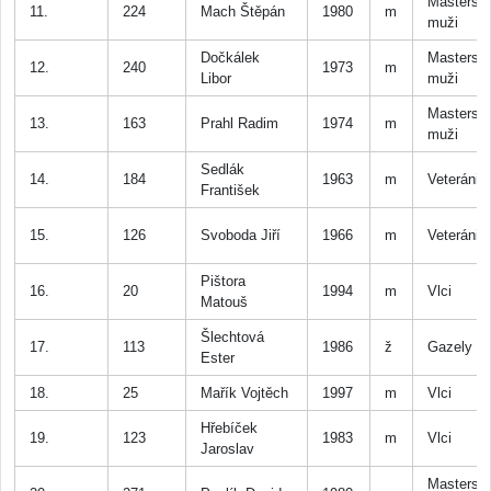
Masters
11.
224
Mach Štěpán
1980
m
muži
Dočkálek
Masters
12.
240
1973
m
Libor
muži
Masters
13.
163
Prahl Radim
1974
m
muži
Sedlák
14.
184
1963
m
Veteráni
František
15.
126
Svoboda Jiří
1966
m
Veteráni
Pištora
16.
20
1994
m
Vlci
Matouš
Šlechtová
17.
113
1986
ž
Gazely
Ester
18.
25
Mařík Vojtěch
1997
m
Vlci
Hřebíček
19.
123
1983
m
Vlci
Jaroslav
Masters