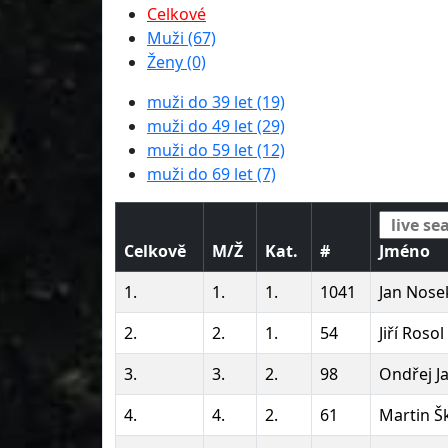
Celkové
Muži (67)
Ženy (0)
muži do 39 let (19)
muži do 49 let (29)
muži do 59 let (12)
muži do 69 let (7)
Celkově
M/Ž
Kat.
#
Jméno
1.
1.
1.
1041
Jan Nose
2.
2.
1.
54
Jiří Rosol
3.
3.
2.
98
Ondřej J
4.
4.
2.
61
Martin Š