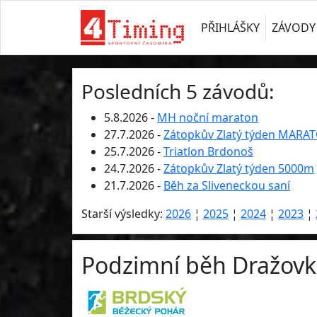
PŘIHLÁŠKY
ZÁVODY
Posledních 5 závodů:
5.8.2026 -
MH noční maraton
27.7.2026 -
Zátopkův Zlatý týden MARA
25.7.2026 -
Triatlon Brdonoš
24.7.2026 -
Zátopkův Zlatý týden 5000m
21.7.2026 -
Běh za Sliveneckou saní
Starší výsledky:
2026
¦
2025
¦
2024
¦
2023
¦
Podzimní běh Dražovko