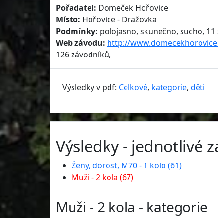
Pořadatel:
Domeček Hořovice
Místo:
Hořovice - Dražovka
Podmínky:
polojasno, skunečno, sucho, 11 s
Web závodu:
http://www.domecekhorovice
126 závodníků,
Výsledky v pdf:
Celkové
,
kategorie
,
děti
Výsledky - jednotlivé 
Ženy, dorost, M70 - 1 kolo (61)
Muži - 2 kola (67)
Muži - 2 kola - kategorie