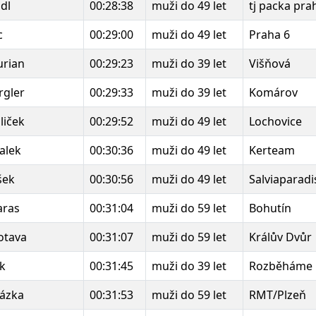
dl
00:28:38
muži do 49 let
tj packa pra
c
00:29:00
muži do 49 let
Praha 6
urian
00:29:23
muži do 39 let
Višňová
rgler
00:29:33
muži do 39 let
Komárov
liček
00:29:52
muži do 49 let
Lochovice
alek
00:30:36
muži do 49 let
Kerteam
šek
00:30:56
muži do 49 let
Salviaparadi
aras
00:31:04
muži do 59 let
Bohutín
otava
00:31:07
muži do 59 let
Králův Dvůr
ák
00:31:45
muži do 39 let
Rozběháme 
házka
00:31:53
muži do 59 let
RMT/Plzeň