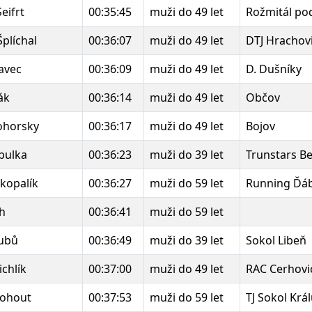
Seifrt
00:35:45
muži do 49 let
Rožmitál po
Šplíchal
00:36:07
muži do 49 let
DTJ Hrachov
avec
00:36:09
muži do 49 let
D. Dušníky
ák
00:36:14
muži do 49 let
Občov
ohorsky
00:36:17
muži do 49 let
Bojov
bulka
00:36:23
muži do 39 let
Trunstars B
Skopalík
00:36:27
muži do 59 let
Running Ďáb
ch
00:36:41
muži do 59 let
Kubů
00:36:49
muži do 39 let
Sokol Libeň
chlík
00:37:00
muži do 49 let
RAC Cerhovi
ohout
00:37:53
muži do 59 let
TJ Sokol Krá