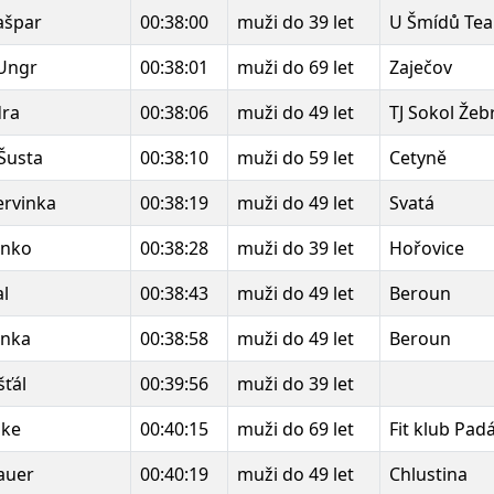
ašpar
00:38:00
muži do 39 let
U Šmídů Tea
Ungr
00:38:01
muži do 69 let
Zaječov
dra
00:38:06
muži do 49 let
TJ Sokol Žeb
 Šusta
00:38:10
muži do 59 let
Cetyně
ervinka
00:38:19
muži do 49 let
Svatá
enko
00:38:28
muži do 39 let
Hořovice
al
00:38:43
muži do 49 let
Beroun
rnka
00:38:58
muži do 49 let
Beroun
šťál
00:39:56
muži do 39 let
zke
00:40:15
muži do 69 let
Fit klub Pad
auer
00:40:19
muži do 49 let
Chlustina