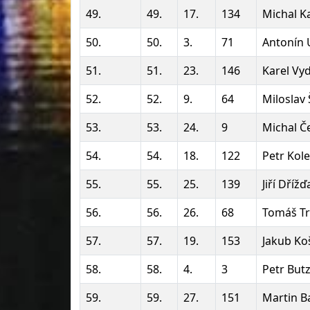
49.
49.
17.
134
Michal K
50.
50.
3.
71
Antonín 
51.
51.
23.
146
Karel Vy
52.
52.
9.
64
Miloslav
53.
53.
24.
9
Michal Č
54.
54.
18.
122
Petr Kol
55.
55.
25.
139
Jiří Dřížď
56.
56.
26.
68
Tomáš T
57.
57.
19.
153
Jakub Ko
58.
58.
4.
3
Petr But
59.
59.
27.
151
Martin B