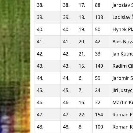
38.
38.
17.
88
Jaroslav 
39.
39.
18.
138
Ladislav 
40.
40.
19.
50
Hynek Pl
41.
41.
20.
42
Aleš Nov
42.
42.
21.
33
Jan Kutn
43.
43.
15.
149
Radim Ci
44.
44.
6.
59
Jaromír 
45.
45.
7.
24
Jiri Justy
46.
46.
16.
32
Martin 
47.
47.
22.
154
Roman Pi
48.
48.
8.
100
Roman K