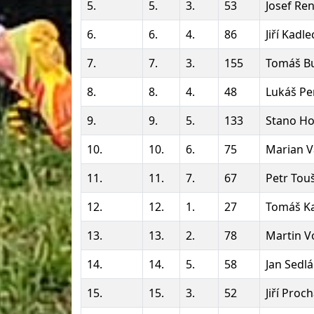
5.
5.
3.
53
Josef Ren
6.
6.
4.
86
Jiří Kadle
7.
7.
3.
155
Tomáš B
8.
8.
4.
48
Lukáš Pe
9.
9.
5.
133
Stano Ho
10.
10.
6.
75
Marian V
11.
11.
7.
67
Petr Tou
12.
12.
1.
27
Tomáš K
13.
13.
2.
78
Martin V
14.
14.
5.
58
Jan Sedl
15.
15.
3.
52
Jiří Proc