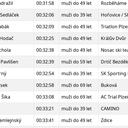
dražil
00:31:58
muži do 49 let
Rozběháme 
 Sedláček
00:32:06
muži do 39 let
Hořovice / 
abák
00:32:09
muži do 49 let
Triatlon Plz
 Hodač
00:32:25
muži do 49 let
Králův Dvůr
chola
00:32:38
muži do 49 let
Nosac ski t
 Pavlišen
00:32:39
muži do 59 let
Drtič Bezdě
rný
00:32:54
muži do 39 let
SK Sporting
ásek
00:32:58
muži do 69 let
Buková
 Šika
00:33:08
muži do 69 let
AC Trial Plze
00:33:21
muži do 39 let
CAMINO
emlejnský
00:33:41
muži do 49 let
Zdice