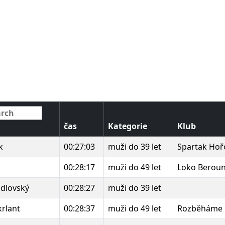
čas
Kategorie
Klub
k
00:27:03
muži do 39 let
Spartak Hoř
00:28:17
muži do 49 let
Loko Berou
adlovský
00:28:27
muži do 39 let
krlant
00:28:37
muži do 49 let
Rozběháme 