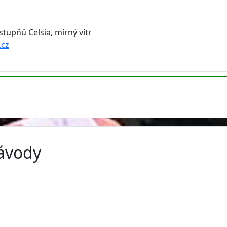
tupňů Celsia, mírný vítr
.cz
závody