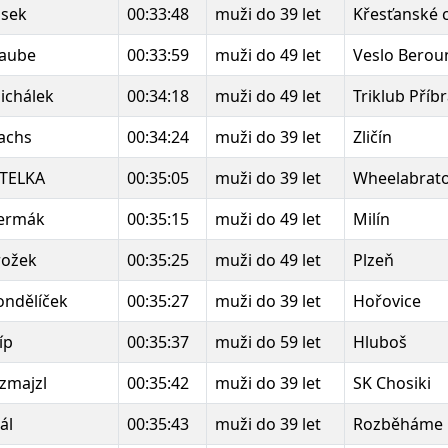
isek
00:33:48
muži do 39 let
Křesťanské 
Laube
00:33:59
muži do 49 let
Veslo Berou
ichálek
00:34:18
muži do 49 let
Triklub Příb
lachs
00:34:24
muži do 39 let
Zličín
RTELKA
00:35:05
muži do 39 let
Wheelabrat
Čermák
00:35:15
muži do 49 let
Milín
rožek
00:35:25
muži do 49 let
Plzeň
ondělíček
00:35:27
muži do 39 let
Hořovice
íp
00:35:37
muži do 59 let
Hluboš
zmajzl
00:35:42
muži do 39 let
SK Chosiki
ál
00:35:43
muži do 39 let
Rozběháme 