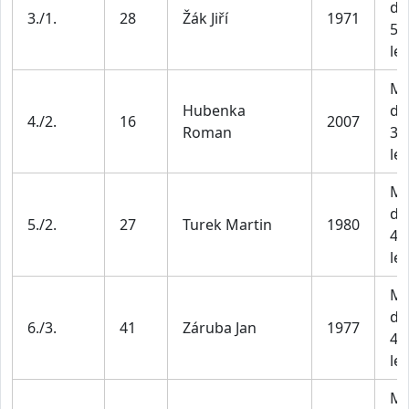
do
3./1.
28
Žák Jiří
1971
59
let
Mu
Hubenka
do
4./2.
16
2007
Roman
39
let
Mu
do
5./2.
27
Turek Martin
1980
49
let
Mu
do
6./3.
41
Záruba Jan
1977
49
let
Mu