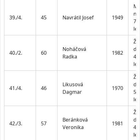
Mu
na
39./4.
45
Navrátil Josef
1949
70
let
Že
Noháčová
do
40./2.
60
1982
Radka
44
let
Že
Likusová
do
41./4.
46
1970
Dagmar
54
let
Že
Beránková
do
42./3.
57
1981
Veronika
44
let