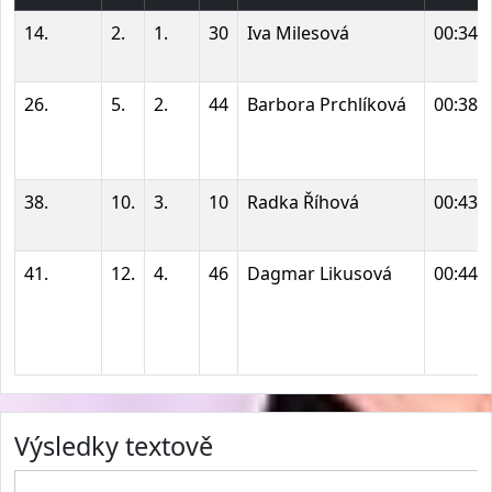
14.
2.
1.
30
Iva Milesová
00:34:
26.
5.
2.
44
Barbora Prchlíková
00:38:
38.
10.
3.
10
Radka Říhová
00:43:
41.
12.
4.
46
Dagmar Likusová
00:44:
Výsledky textově