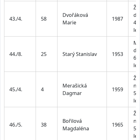
Že
Dvořáková
do
43./4.
58
1987
Marie
44
let
Mu
do
44./8.
25
Starý Stanislav
1953
69
let
Že
Merašická
na
45./4.
4
1959
Dagmar
55
let
Že
Bořilová
na
46./5.
38
1965
Magdaléna
55
let