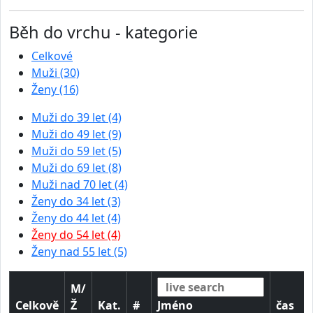
Běh do vrchu - kategorie
Celkové
Muži (30)
Ženy (16)
Muži do 39 let (4)
Muži do 49 let (9)
Muži do 59 let (5)
Muži do 69 let (8)
Muži nad 70 let (4)
Ženy do 34 let (3)
Ženy do 44 let (4)
Ženy do 54 let (4)
Ženy nad 55 let (5)
M/
Celkově
Ž
Kat.
#
Jméno
čas