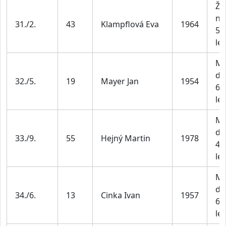
Že
na
31./2.
43
Klampflová Eva
1964
55
let
Mu
do
32./5.
19
Mayer Jan
1954
69
let
Mu
do
33./9.
55
Hejný Martin
1978
49
let
Mu
do
34./6.
13
Cinka Ivan
1957
69
let