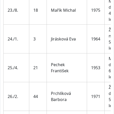
Mu
do
23./8.
18
Mařík Michal
1975
49
let
Že
na
24./1.
3
Jirásková Eva
1964
55
let
Mu
Pechek
do
25./4.
21
1953
František
69
let
Že
Prchlíková
do
26./2.
44
1971
Barbora
54
let