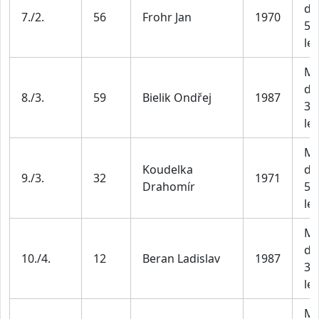
do
7./2.
56
Frohr Jan
1970
59
let
Mu
do
8./3.
59
Bielik Ondřej
1987
39
let
Mu
Koudelka
do
9./3.
32
1971
Drahomír
59
let
Mu
do
10./4.
12
Beran Ladislav
1987
39
let
Mu