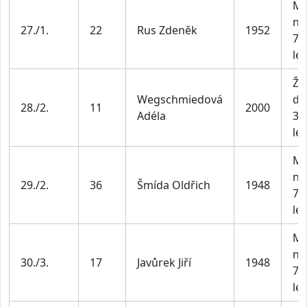
Mu
na
27./1.
22
Rus Zdeněk
1952
70
let
Že
Wegschmiedová
do
28./2.
11
2000
Adéla
34
let
Mu
na
29./2.
36
Šmída Oldřich
1948
70
let
Mu
na
30./3.
17
Javůrek Jiří
1948
70
let