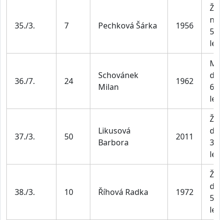
Že
na
35./3.
7
Pechková Šárka
1956
55
let
Mu
Schovánek
do
36./7.
24
1962
Milan
69
let
Že
Likusová
do
37./3.
50
2011
Barbora
34
let
Že
do
38./3.
10
Říhová Radka
1972
54
let