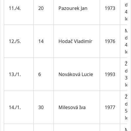
do
11./4.
20
Pazourek Jan
1973
49
let
Mu
do
12./5.
14
Hodač Vladimír
1976
49
let
Že
do
13./1.
6
Nováková Lucie
1993
34
let
Že
do
14./1.
30
Milesová Iva
1977
54
let
Mu