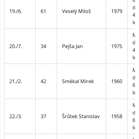
Mu
do
19./6.
61
Veselý Miloš
1979
49
let
Mu
do
20./7.
34
Pejša Jan
1975
49
let
Mu
do
21./2.
42
Smékal Mirek
1960
69
let
Mu
do
22./3.
37
Šrůtek Stanislav
1958
69
let