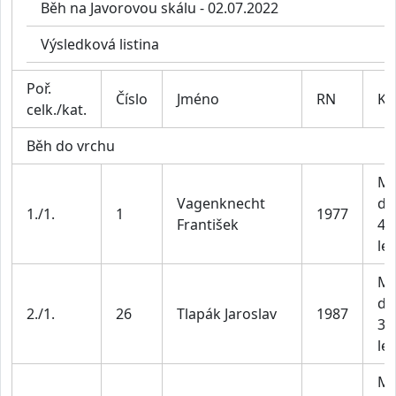
Běh na Javorovou skálu - 02.07.2022
Výsledková listina
Poř.
Číslo
Jméno
RN
Ka
celk./kat.
Běh do vrchu
Mu
Vagenknecht
do
1./1.
1
1977
František
49
let
Mu
do
2./1.
26
Tlapák Jaroslav
1987
39
let
Mu