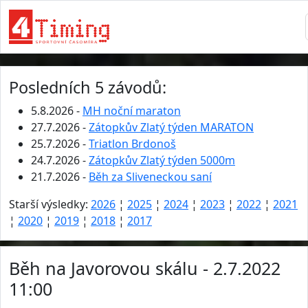
Posledních 5 závodů:
5.8.2026 -
MH noční maraton
27.7.2026 -
Zátopkův Zlatý týden MARATON
25.7.2026 -
Triatlon Brdonoš
24.7.2026 -
Zátopkův Zlatý týden 5000m
21.7.2026 -
Běh za Sliveneckou saní
Starší výsledky:
2026
¦
2025
¦
2024
¦
2023
¦
2022
¦
2021
¦
2020
¦
2019
¦
2018
¦
2017
Běh na Javorovou skálu - 2.7.2022
11:00