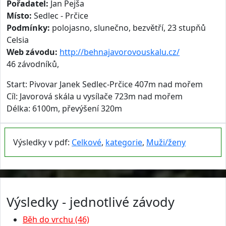
Pořadatel:
Jan Pejša
Místo:
Sedlec - Prčice
Podmínky:
polojasno, slunečno, bezvětří, 23 stupňů
Celsia
Web závodu:
http://behnajavorovouskalu.cz/
46 závodníků,
Start: Pivovar Janek Sedlec-Prčice 407m nad mořem
Cíl: Javorová skála u vysílače 723m nad mořem
Délka: 6100m, převýšení 320m
Výsledky v pdf:
Celkové
,
kategorie
,
Muži/ženy
Výsledky - jednotlivé závody
Běh do vrchu (46)