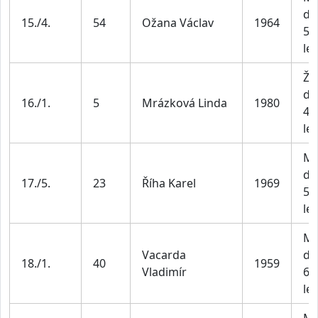
do
15./4.
54
Ožana Václav
1964
59
let
Že
do
16./1.
5
Mrázková Linda
1980
44
let
Mu
do
17./5.
23
Říha Karel
1969
59
let
Mu
Vacarda
do
18./1.
40
1959
Vladimír
69
let