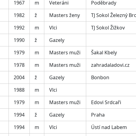
1967
m
Veteráni
Poděbrady
1982
ž
Masters ženy
TJ Sokol Železný Br
1992
m
Vlci
TJ Sokol Žižkov
1990
ž
Gazely
1979
m
Masters muži
Šakal Kbely
1978
m
Masters muži
zahradaladovi.cz
2004
ž
Gazely
Bonbon
1988
m
Vlci
1979
m
Masters muži
Edovi Srdcaři
1994
ž
Gazely
Praha
1994
m
Vlci
Ústí nad Labem