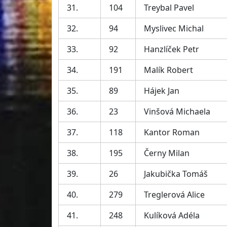
31.
104
Treybal Pavel
32.
94
Myslivec Michal
33.
92
Hanzlíček Petr
34.
191
Malík Robert
35.
89
Hájek Jan
36.
23
Vinšová Michaela
37.
118
Kantor Roman
38.
195
Černy Milan
39.
26
Jakubička Tomáš
40.
279
Treglerová Alice
41.
248
Kulíková Adéla