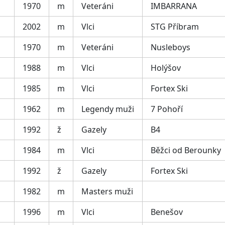
1970
m
Veteráni
IMBARRANA
2002
m
Vlci
STG Příbram
1970
m
Veteráni
Nusleboys
1988
m
Vlci
Holýšov
1985
m
Vlci
Fortex Ski
1962
m
Legendy muži
7 Pohoří
1992
ž
Gazely
B4
1984
m
Vlci
Běžci od Berounky
1992
ž
Gazely
Fortex Ski
1982
m
Masters muži
1996
m
Vlci
Benešov