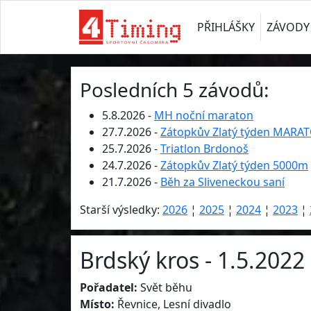
PŘIHLÁŠKY
ZÁVODY
Posledních 5 závodů:
5.8.2026 -
MH noční maraton
27.7.2026 -
Zátopkův Zlatý týden MARA
25.7.2026 -
Triatlon Brdonoš
24.7.2026 -
Zátopkův Zlatý týden 5000m
21.7.2026 -
Běh za Sliveneckou saní
Starší výsledky:
2026
¦
2025
¦
2024
¦
2023
¦
Brdský kros - 1.5.2022
Pořadatel:
Svět běhu
Místo:
Řevnice, Lesní divadlo