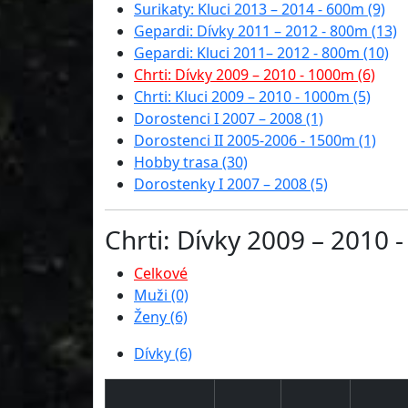
Surikaty: Kluci 2013 – 2014 - 600m (9)
Gepardi: Dívky 2011 – 2012 - 800m (13)
Gepardi: Kluci 2011– 2012 - 800m (10)
Chrti: Dívky 2009 – 2010 - 1000m (6)
Chrti: Kluci 2009 – 2010 - 1000m (5)
Dorostenci I 2007 – 2008 (1)
Dorostenci II 2005-2006 - 1500m (1)
Hobby trasa (30)
Dorostenky I 2007 – 2008 (5)
Chrti: Dívky 2009 – 2010 
Celkové
Muži (0)
Ženy (6)
Dívky (6)