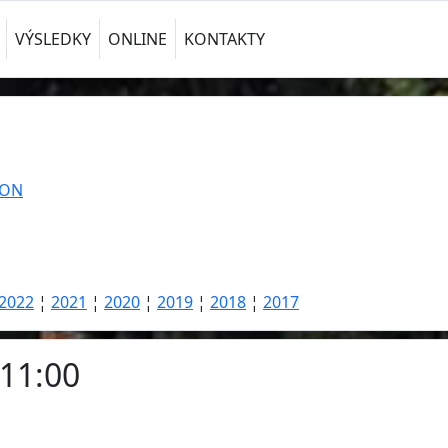
VÝSLEDKY
ONLINE
KONTAKTY
TON
2022
¦
2021
¦
2020
¦
2019
¦
2018
¦
2017
 11:00