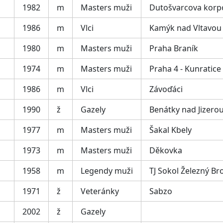
1982
m
Masters muži
Dutošvarcova korp
1986
m
Vlci
Kamýk nad Vltavou
1980
m
Masters muži
Praha Braník
1974
m
Masters muži
Praha 4 - Kunratice
1986
m
Vlci
Závoďáci
1990
ž
Gazely
Benátky nad Jizero
1977
m
Masters muži
Šakal Kbely
1973
m
Masters muži
Děkovka
1958
m
Legendy muži
TJ Sokol Železný Br
1971
ž
Veteránky
Sabzo
2002
ž
Gazely