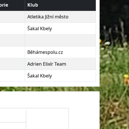
orie
Klub
Atletika Jižní město
Šakal Kbely
Běhámespolu.cz
Adrien Elixír Team
Šakal Kbely