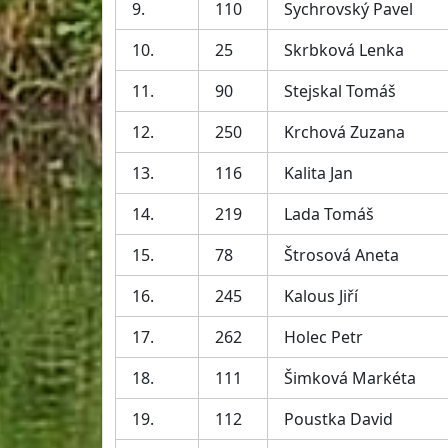
9.
110
Sychrovský Pavel
10.
25
Skrbková Lenka
11.
90
Stejskal Tomáš
12.
250
Krchová Zuzana
13.
116
Kalita Jan
14.
219
Lada Tomáš
15.
78
Štrosová Aneta
16.
245
Kalous Jiří
17.
262
Holec Petr
18.
111
Šimková Markéta
19.
112
Poustka David