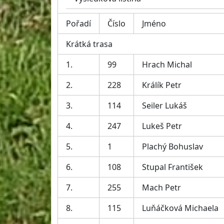
Pořadí
Číslo
Jméno
Krátká trasa
1.
99
Hrach Michal
2.
228
Králík Petr
3.
114
Seiler Lukáš
4.
247
Lukeš Petr
5.
1
Plachý Bohuslav
6.
108
Stupal František
7.
255
Mach Petr
8.
115
Luňáčková Michaela