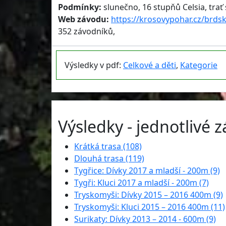
Podmínky:
slunečno, 16 stupňů Celsia, trať 
Web závodu:
https://krosovypohar.cz/brdsk
352 závodníků,
Výsledky v pdf:
Celkové a děti
,
Kategorie
Výsledky - jednotlivé 
Krátká trasa (108)
Dlouhá trasa (119)
Tygřice: Dívky 2017 a mladší - 200m (9)
Tygři: Kluci 2017 a mladší - 200m (7)
Tryskomyši: Dívky 2015 – 2016 400m (9)
Tryskomyši: Kluci 2015 – 2016 400m (11)
Surikaty: Dívky 2013 – 2014 - 600m (9)