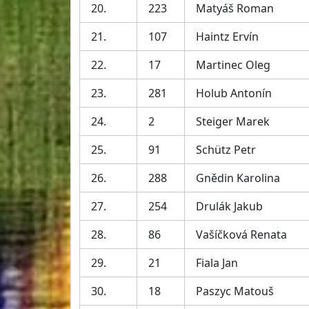
20.
223
Matyáš Roman
21.
107
Haintz Ervín
22.
17
Martinec Oleg
23.
281
Holub Antonín
24.
2
Steiger Marek
25.
91
Schütz Petr
26.
288
Gnědin Karolina
27.
254
Drulák Jakub
28.
86
Vašíčková Renata
29.
21
Fiala Jan
30.
18
Paszyc Matouš