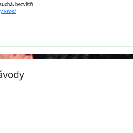
suchá, bezvětří
y-kros/
závody