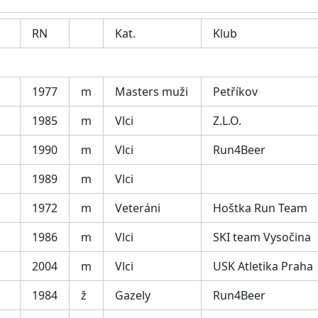
RN
Kat.
Klub
1977
m
Masters muži
Petříkov
1985
m
Vlci
Z.L.O.
1990
m
Vlci
Run4Beer
1989
m
Vlci
1972
m
Veteráni
Hoštka Run Team
1986
m
Vlci
SKI team Vysočina
2004
m
Vlci
USK Atletika Praha
1984
ž
Gazely
Run4Beer