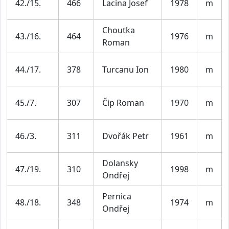
42./15.
466
Lacina Josef
1978
m
Choutka
43./16.
464
1976
m
Roman
44./17.
378
Turcanu Ion
1980
m
45./7.
307
Čip Roman
1970
m
46./3.
311
Dvořák Petr
1961
m
Dolansky
47./19.
310
1998
m
Ondřej
Pernica
48./18.
348
1974
m
Ondřej