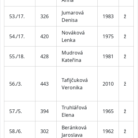
Anna
Jumarová
53./17.
326
1983
ž
Denisa
Nováková
54./17.
420
1975
ž
Lenka
Mudrová
55./18.
428
1981
ž
Kateřina
Tafijčuková
56./3.
443
2010
ž
Veronika
Truhlářová
57./5.
394
1965
ž
Elena
Beránková
58./6.
302
1962
ž
Jaroslava