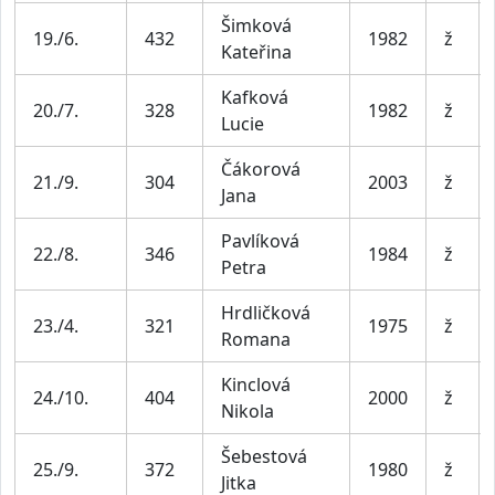
Šimková
19./6.
432
1982
ž
Kateřina
Kafková
20./7.
328
1982
ž
Lucie
Čákorová
21./9.
304
2003
ž
Jana
Pavlíková
22./8.
346
1984
ž
Petra
Hrdličková
23./4.
321
1975
ž
Romana
Kinclová
24./10.
404
2000
ž
Nikola
Šebestová
25./9.
372
1980
ž
Jitka