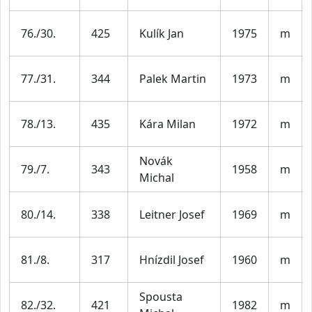
76./30.
425
Kulík Jan
1975
m
77./31.
344
Palek Martin
1973
m
78./13.
435
Kára Milan
1972
m
Novák
79./7.
343
1958
m
Michal
80./14.
338
Leitner Josef
1969
m
81./8.
317
Hnízdil Josef
1960
m
Spousta
82./32.
421
1982
m