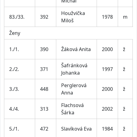
Michal
Houžvička
83./33.
392
1978
m
Miloš
Ženy
1./1.
390
Žáková Anita
2000
ž
Šafránková
2./2.
371
1997
ž
Johanka
Perglerová
3./3.
448
2000
ž
Anna
Flachsová
4./4.
313
2002
ž
Šárka
5./1.
472
Slavíková Eva
1984
ž