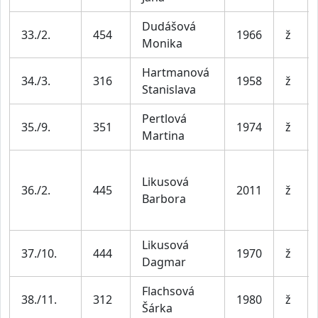
Dudášová
33./2.
454
1966
ž
Monika
Hartmanová
34./3.
316
1958
ž
Stanislava
Pertlová
35./9.
351
1974
ž
Martina
Likusová
36./2.
445
2011
ž
Barbora
Likusová
37./10.
444
1970
ž
Dagmar
Flachsová
38./11.
312
1980
ž
Šárka