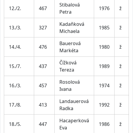
Stibalová
12./2.
467
1976
ž
Petra
Kadaňková
13./3.
327
1985
ž
Michaela
Bauerová
14./4.
476
1980
ž
Markéta
Čížková
15./7.
437
1989
ž
Tereza
Rosolová
16./3.
457
1974
ž
Ivana
Landauerová
17./8.
413
1992
ž
Radka
Hacaperková
18./5.
447
1986
ž
Eva