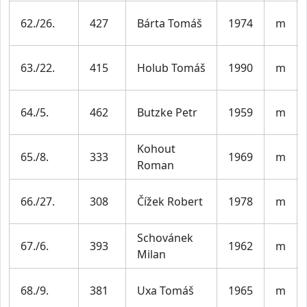
62./26.
427
Bárta Tomáš
1974
m
63./22.
415
Holub Tomáš
1990
m
64./5.
462
Butzke Petr
1959
m
Kohout
65./8.
333
1969
m
Roman
66./27.
308
Čížek Robert
1978
m
Schovánek
67./6.
393
1962
m
Milan
68./9.
381
Uxa Tomáš
1965
m