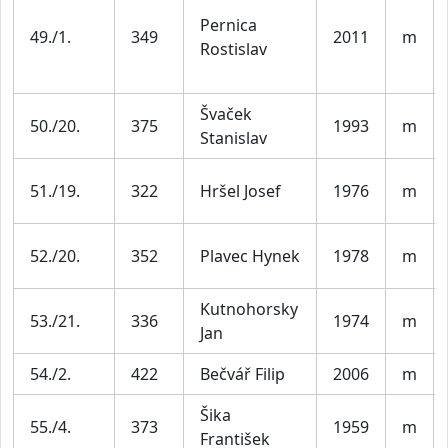
Pernica
49./1.
349
2011
m
Rostislav
Švaček
50./20.
375
1993
m
Stanislav
51./19.
322
Hršel Josef
1976
m
52./20.
352
Plavec Hynek
1978
m
Kutnohorsky
53./21.
336
1974
m
Jan
54./2.
422
Bečvář Filip
2006
m
Šika
55./4.
373
1959
m
František