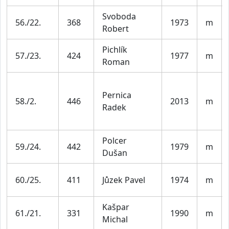
Svoboda
56./22.
368
1973
m
Robert
Pichlík
57./23.
424
1977
m
Roman
Pernica
58./2.
446
2013
m
Radek
Polcer
59./24.
442
1979
m
Dušan
60./25.
411
Jůzek Pavel
1974
m
Kašpar
61./21.
331
1990
m
Michal