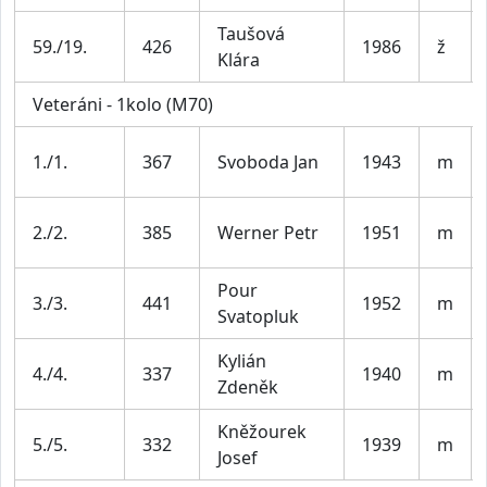
Taušová
59./19.
426
1986
ž
Klára
Veteráni - 1kolo (M70)
1./1.
367
Svoboda Jan
1943
m
2./2.
385
Werner Petr
1951
m
Pour
3./3.
441
1952
m
Svatopluk
Kylián
4./4.
337
1940
m
Zdeněk
Kněžourek
5./5.
332
1939
m
Josef