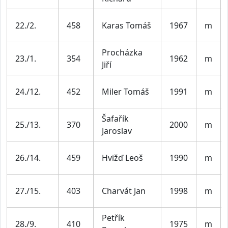
22./2.
458
Karas Tomáš
1967
m
Procházka
23./1.
354
1962
m
Jiří
24./12.
452
Miler Tomáš
1991
m
Šafařík
25./13.
370
2000
m
Jaroslav
26./14.
459
Hvižď Leoš
1990
m
27./15.
403
Charvát Jan
1998
m
Petřík
28./9.
410
1975
m