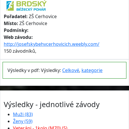
Pořadatel:
ZŠ Cerhovice
Místo:
ZŠ Cerhovice
Podmínky:
Web závodu:
http://josefskybehvcerhovicich.weebly.com/
150 závodníků,
Výsledky v pdf: Výsledky:
Celkové
,
kategorie
Výsledky - jednotlivé závody
Muži (83)
Ženy (59)
Veteráni - 1kolo (M70) (5)