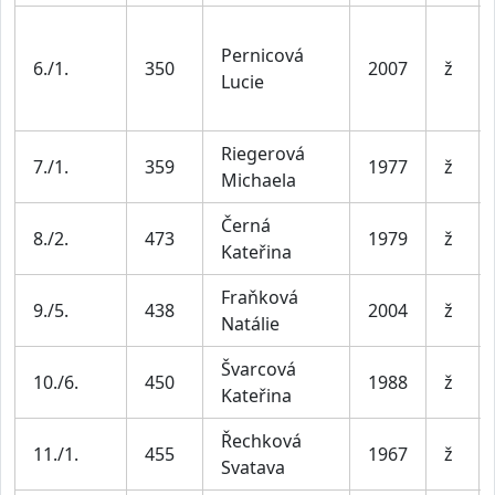
Pernicová
6./1.
350
2007
ž
Lucie
Riegerová
7./1.
359
1977
ž
Michaela
Černá
8./2.
473
1979
ž
Kateřina
Fraňková
9./5.
438
2004
ž
Natálie
Švarcová
10./6.
450
1988
ž
Kateřina
Řechková
11./1.
455
1967
ž
Svatava