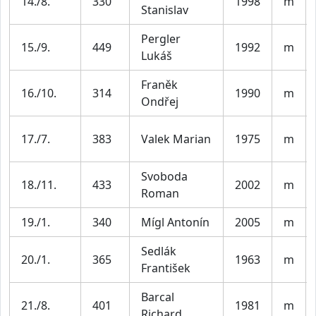
14./8.
330
1998
m
Stanislav
Pergler
15./9.
449
1992
m
Lukáš
Franěk
16./10.
314
1990
m
Ondřej
17./7.
383
Valek Marian
1975
m
Svoboda
18./11.
433
2002
m
Roman
19./1.
340
Mígl Antonín
2005
m
Sedlák
20./1.
365
1963
m
František
Barcal
21./8.
401
1981
m
Richard