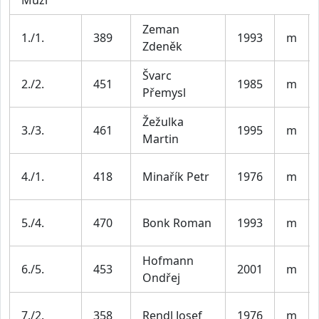
Muži
Zeman
1./1.
389
1993
m
Zdeněk
Švarc
2./2.
451
1985
m
Přemysl
Žežulka
3./3.
461
1995
m
Martin
4./1.
418
Minařík Petr
1976
m
5./4.
470
Bonk Roman
1993
m
Hofmann
6./5.
453
2001
m
Ondřej
7./2.
358
Rendl Josef
1976
m