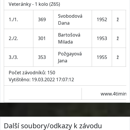
Veteránky - 1 kolo (Z65)
Svobodová
1./1.
369
1952
ž
Dana
Bartošová
2./2.
301
1953
ž
Milada
Požgayová
3./3.
353
1955
ž
Jana
Počet závodníků: 150
Vytištěno: 19.03.2022 17:07:12
www.4timing
Další soubory/odkazy k závodu