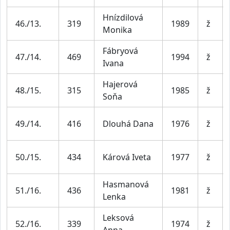
Hnízdilová
46./13.
319
1989
ž
Monika
Fábryová
47./14.
469
1994
ž
Ivana
Hajerová
48./15.
315
1985
ž
Soňa
49./14.
416
Dlouhá Dana
1976
ž
50./15.
434
Kárová Iveta
1977
ž
Hasmanová
51./16.
436
1981
ž
Lenka
Leksová
52./16.
339
1974
ž