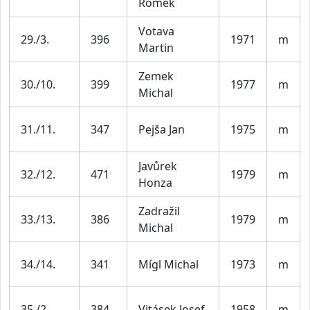
Romek
Votava
29./3.
396
1971
m
Martin
Zemek
30./10.
399
1977
m
Michal
31./11.
347
Pejša Jan
1975
m
Javůrek
32./12.
471
1979
m
Honza
Zadražil
33./13.
386
1979
m
Michal
34./14.
341
Mígl Michal
1973
m
35./2.
384
Vitásek Josef
1958
m