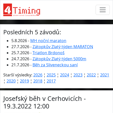
Posledních 5 závodů:
5.8.2026 -
MH noční maraton
27.7.2026 -
Zátopkův Zlatý týden MARATON
25.7.2026 -
Triatlon Brdonoš
24.7.2026 -
Zátopkův Zlatý týden 5000m
21.7.2026 -
Běh za Sliveneckou saní
Starší výsledky:
2026
¦
2025
¦
2024
¦
2023
¦
2022
¦
2021
¦
2020
¦
2019
¦
2018
¦
2017
Josefský běh v Cerhovicích -
19.3.2022 12:00