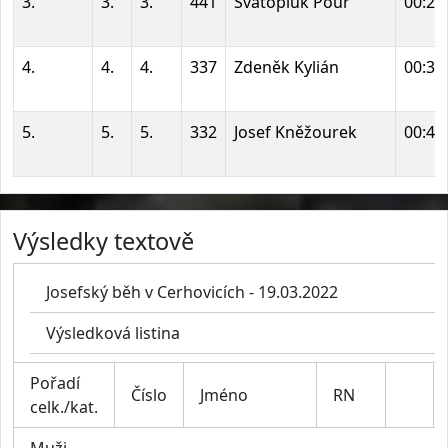
3.
3.
3.
441
Svatopluk Pour
00:24
4.
4.
4.
337
Zdeněk Kylián
00:36
5.
5.
5.
332
Josef Kněžourek
00:43
Výsledky textově
Josefský běh v Cerhovicích - 19.03.2022
Výsledková listina
Pořadí
Číslo
Jméno
RN
celk./kat.