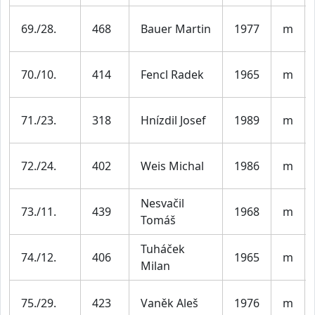
69./28.
468
Bauer Martin
1977
m
70./10.
414
Fencl Radek
1965
m
71./23.
318
Hnízdil Josef
1989
m
72./24.
402
Weis Michal
1986
m
Nesvačil
73./11.
439
1968
m
Tomáš
Tuháček
74./12.
406
1965
m
Milan
75./29.
423
Vaněk Aleš
1976
m