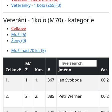
Veteránky - 1 kolo (Z65) (3)
Veteráni - 1kolo (M70) - kategorie
Celkové
Muži (5)
Ženy (0)
Muži nad 70 let (5)
M/
Celkově
Ž
Kat.
#
Jméno
čas
1.
1.
1.
367
Jan Svoboda
00:20
2.
2.
2.
385
Petr Werner
00:21