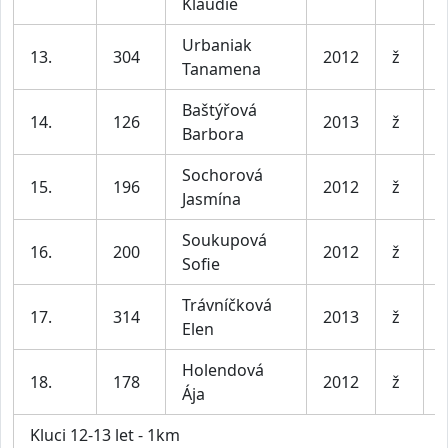
Klaudie
l
Urbaniak
D
13.
304
2012
ž
Tanamena
l
Baštýřová
D
14.
126
2013
ž
Barbora
l
Sochorová
D
15.
196
2012
ž
Jasmína
l
Soukupová
D
16.
200
2012
ž
Sofie
l
Trávníčková
D
17.
314
2013
ž
Elen
l
Holendová
D
18.
178
2012
ž
Ája
l
Kluci 12-13 let - 1km