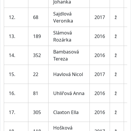
Johanka
l
Sajdlová
D
12.
68
2017
ž
Veronika
l
Slámová
D
13.
189
2016
ž
Rozárka
l
Bambasová
D
14.
352
2016
ž
Tereza
l
D
15.
22
Havlová Nicol
2017
ž
l
D
16.
81
Uhliřová Anna
2016
ž
l
D
17.
305
Claxton Ella
2016
ž
l
Hošková
D