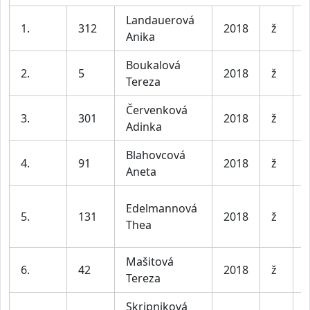
Landauerová
D
1.
312
2018
ž
Anika
l
Boukalová
D
2.
5
2018
ž
Tereza
l
Červenková
D
3.
301
2018
ž
Adinka
l
Blahovcová
D
4.
91
2018
ž
Aneta
l
Edelmannová
D
5.
131
2018
ž
Thea
l
Mašitová
D
6.
42
2018
ž
Tereza
l
Skripniková
D