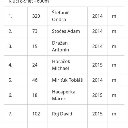
Kluci 8-9 let - 600m
Štefanič
1.
320
2014
m
K
Ondra
2.
73
Stočes Adam
2014
m
K
Dražan
3.
15
2014
m
K
Antonín
Horáček
4.
24
2015
m
K
Michael
5.
46
Miriťuk Tobiáš
2014
m
K
Hacaperka
6.
18
2015
m
K
Marek
7.
102
Roj David
2015
m
K