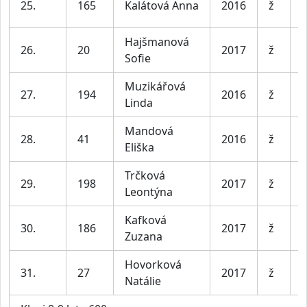
25.
165
Kalátová Anna
2016
ž
l
Hajšmanová
D
26.
20
2017
ž
Sofie
l
Muzikářová
D
27.
194
2016
ž
Linda
l
Mandová
D
28.
41
2016
ž
Eliška
l
Trčková
D
29.
198
2017
ž
Leontýna
l
Kafková
D
30.
186
2017
ž
Zuzana
l
Hovorková
D
31.
27
2017
ž
Natálie
l