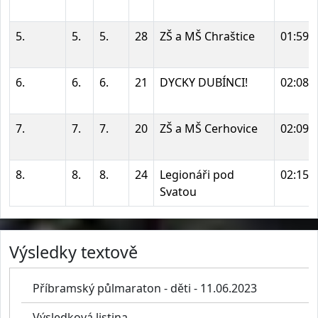
5.
5.
5.
28
ZŠ a MŠ Chraštice
01:59:
6.
6.
6.
21
DYCKY DUBÍNCI!
02:08:
7.
7.
7.
20
ZŠ a MŠ Cerhovice
02:09:
8.
8.
8.
24
Legionáři pod
02:15:
Svatou
Výsledky textově
Příbramský půlmaraton - děti - 11.06.2023
Výsledková listina