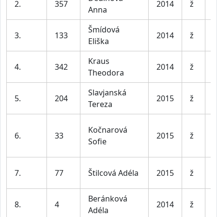
2.
357
2014
ž
Anna
l
Šmídová
D
3.
133
2014
ž
Eliška
l
Kraus
D
4.
342
2014
ž
Theodora
l
Slavjanská
D
5.
204
2015
ž
Tereza
l
Kočnarová
D
6.
33
2015
ž
Sofie
l
D
7.
77
Štilcová Adéla
2015
ž
l
Beránková
D
8.
4
2014
ž
Adéla
l