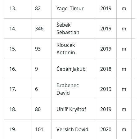
K
13.
82
Yagci Timur
2019
m
l
Šebek
K
14.
346
2019
m
Sebastian
l
Kloucek
K
15.
93
2019
m
Antonin
l
K
16.
9
Čepán Jakub
2018
m
l
Brabenec
K
17.
6
2019
m
David
l
K
18.
80
Uhlíř Kryštof
2019
m
l
K
19.
101
Versich David
2020
m
l