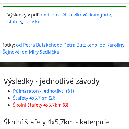
Výsledky v pdf:
děti
,
dospělí - celkově
,
kategorie
,
štafety
,
časy kol
fotky:
od Petra Butzkeho
od Petra Butzkeho
,
od Karolíny
Šejnové
,
od Míry Sedláčka
Výsledky - jednotlivé závody
Půlmaraton - jednotlivci (81)
Štafety 4x5,7km (26)
Školní štafety 4x5,7km (8)
Školní štafety 4x5,7km - kategorie