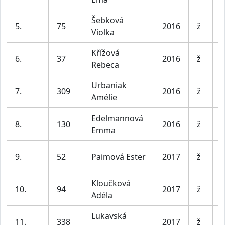
Šebková
D
5.
75
2016
ž
Violka
l
Křížová
D
6.
37
2016
ž
Rebeca
l
Urbaniak
D
7.
309
2016
ž
Amélie
l
Edelmannová
D
8.
130
2016
ž
Emma
l
D
9.
52
Paimová Ester
2017
ž
l
Kloučková
D
10.
94
2017
ž
Adéla
l
Lukavská
D
11.
338
2017
ž