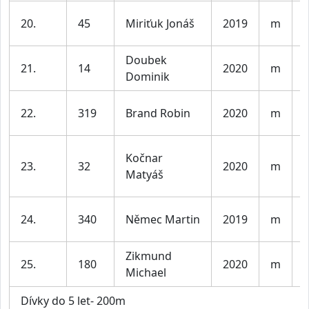
K
20.
45
Miriťuk Jonáš
2019
m
l
Doubek
K
21.
14
2020
m
Dominik
l
K
22.
319
Brand Robin
2020
m
l
Kočnar
K
23.
32
2020
m
Matyáš
l
K
24.
340
Němec Martin
2019
m
l
Zikmund
K
25.
180
2020
m
Michael
l
Dívky do 5 let- 200m