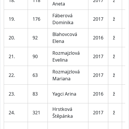
18.
118
2017
ž
Aneta
l
Fáberová
D
19.
176
2017
ž
Dominika
l
Blahovcová
D
20.
92
2016
ž
Elena
l
Rozmajzlová
D
21.
90
2017
ž
Evelina
l
Rozmajzlová
D
22.
63
2017
ž
Mariana
l
D
23.
83
Yagci Arina
2016
ž
l
Hrstková
D
24.
321
2017
ž
Štěpánka
l
D