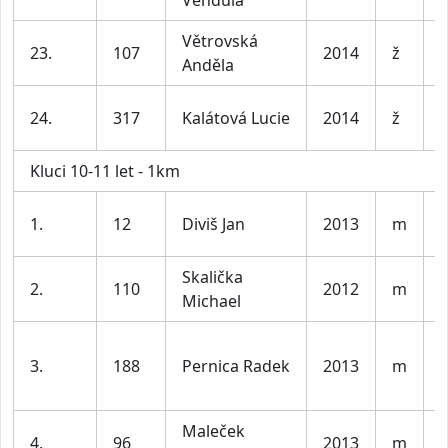
Větrovská
D
23.
107
2014
ž
Anděla
l
D
24.
317
Kalátová Lucie
2014
ž
l
Kluci 10-11 let - 1km
K
1.
12
Diviš Jan
2013
m
l
Skalička
K
2.
110
2012
m
Michael
l
K
3.
188
Pernica Radek
2013
m
l
Maleček
K
4.
96
2013
m