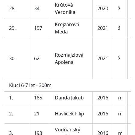
Krůtová
D
28.
34
2020
ž
Veronika
l
Krejzarová
D
29.
197
2021
ž
Meda
l
Rozmajzlová
D
30.
62
2021
ž
Apolena
l
Kluci 6-7 let - 300m
1.
185
Danda Jakub
2016
m
K
2.
21
Havlíček Filip
2016
m
K
Vodňanský
3.
193
2016
m
K