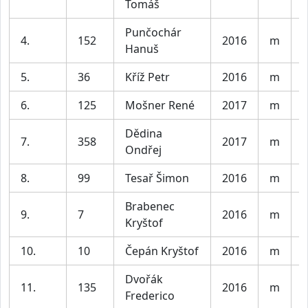
Tomáš
Punčochár
4.
152
2016
m
K
Hanuš
5.
36
Kříž Petr
2016
m
K
6.
125
Mošner René
2017
m
K
Dědina
7.
358
2017
m
K
Ondřej
8.
99
Tesař Šimon
2016
m
K
Brabenec
9.
7
2016
m
K
Kryštof
10.
10
Čepán Kryštof
2016
m
K
Dvořák
11.
135
2016
m
K
Frederico