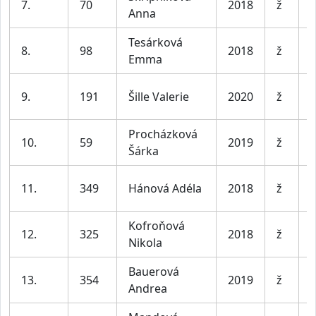
7.
70
2018
ž
Anna
l
Tesárková
D
8.
98
2018
ž
Emma
l
D
9.
191
Šille Valerie
2020
ž
l
Procházková
D
10.
59
2019
ž
Šárka
l
D
11.
349
Hánová Adéla
2018
ž
l
Kofroňová
D
12.
325
2018
ž
Nikola
l
Bauerová
D
13.
354
2019
ž
Andrea
l