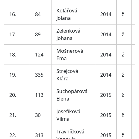
Kolářová
D
16.
84
2014
ž
Jolana
l
Zelenková
D
17.
89
2014
ž
Johana
l
Mošnerová
D
18.
124
2014
ž
Ema
l
Strejcová
D
19.
335
2014
ž
Klára
l
Suchopárová
D
20.
113
2015
ž
Elena
l
Josefíková
D
21.
30
2015
ž
Vilma
l
Trávníčková
D
22.
313
2015
ž
Vendula
l