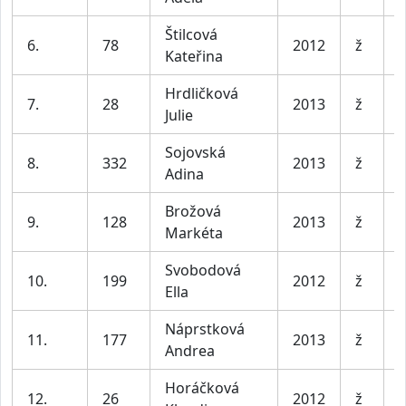
Štilcová
D
6.
78
2012
ž
Kateřina
l
Hrdličková
D
7.
28
2013
ž
Julie
l
Sojovská
D
8.
332
2013
ž
Adina
l
Brožová
D
9.
128
2013
ž
Markéta
l
Svobodová
D
10.
199
2012
ž
Ella
l
Náprstková
D
11.
177
2013
ž
Andrea
l
Horáčková
D
12.
26
2012
ž