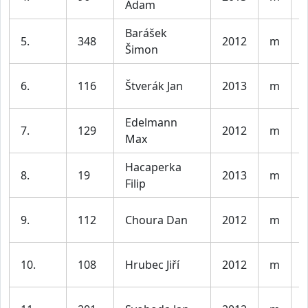
Adam
l
Barášek
K
5.
348
2012
m
Šimon
l
K
6.
116
Štverák Jan
2013
m
l
Edelmann
K
7.
129
2012
m
Max
l
Hacaperka
K
8.
19
2013
m
Filip
l
K
9.
112
Choura Dan
2012
m
l
K
10.
108
Hrubec Jiří
2012
m
l
K