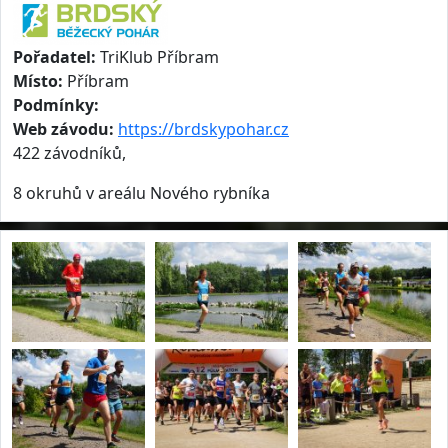
Pořadatel:
TriKlub Příbram
Místo:
Příbram
Podmínky:
Web závodu:
https://brdskypohar.cz
422 závodníků,
8 okruhů v areálu Nového rybníka