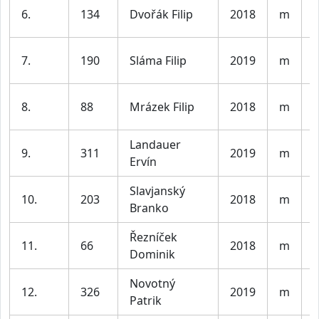
K
6.
134
Dvořák Filip
2018
m
l
K
7.
190
Sláma Filip
2019
m
l
K
8.
88
Mrázek Filip
2018
m
l
Landauer
K
9.
311
2019
m
Ervín
l
Slavjanský
K
10.
203
2018
m
Branko
l
Řezníček
K
11.
66
2018
m
Dominik
l
Novotný
K
12.
326
2019
m
Patrik
l