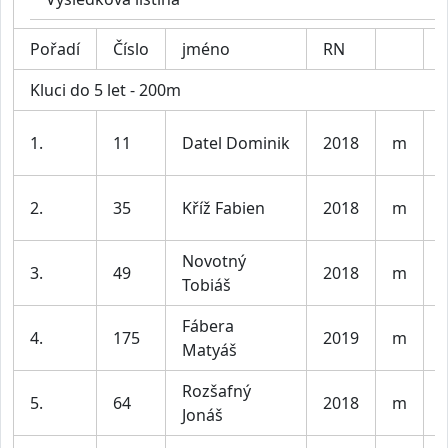
Pořadí
Číslo
jméno
RN
K
Kluci do 5 let - 200m
K
1.
11
Datel Dominik
2018
m
l
K
2.
35
Kříž Fabien
2018
m
l
Novotný
K
3.
49
2018
m
Tobiáš
l
Fábera
K
4.
175
2019
m
Matyáš
l
Rozšafný
K
5.
64
2018
m
Jonáš
l