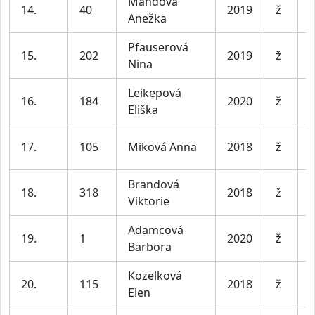
Mandová
D
14.
40
2019
ž
Anežka
l
Pfauserová
D
15.
202
2019
ž
Nina
l
Leikepová
D
16.
184
2020
ž
Eliška
l
D
17.
105
Miková Anna
2018
ž
l
Brandová
D
18.
318
2018
ž
Viktorie
l
Adamcová
D
19.
1
2020
ž
Barbora
l
Kozelková
D
20.
115
2018
ž
Elen
l