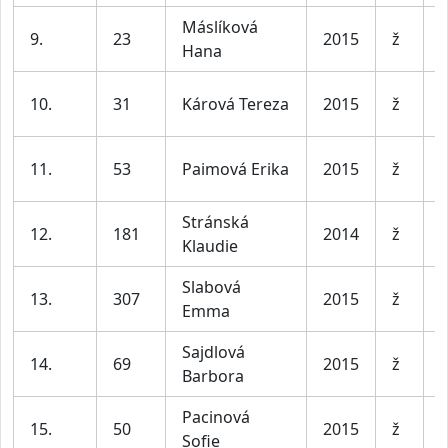
Máslíková
D
9.
23
2015
ž
Hana
l
D
10.
31
Kárová Tereza
2015
ž
l
D
11.
53
Paimová Erika
2015
ž
l
Stránská
D
12.
181
2014
ž
Klaudie
l
Slabová
D
13.
307
2015
ž
Emma
l
Sajdlová
D
14.
69
2015
ž
Barbora
l
Pacinová
D
15.
50
2015
ž
Sofie
l