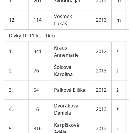
11.
201
Svoboda Jan
2012
m
l
Vosmek
K
12.
114
2013
m
Lukáš
l
Dívky 10-11 let - 1km
Kraus
D
1.
341
2012
ž
Annemarie
l
Šolcová
D
2.
76
2013
ž
Karolína
l
D
3.
54
Palková Eliška
2012
ž
l
Dvořáková
D
4.
16
2013
ž
Daniela
l
Karpíšková
D
5.
316
2012
ž
Adéla
l