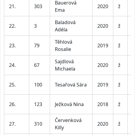
Bauerová
D
21.
303
2020
ž
Ema
l
Baladová
D
22.
3
2020
ž
Adéla
l
Těhlová
D
23.
79
2019
ž
Rosalie
l
Sajdlová
D
24.
67
2020
ž
Michaela
l
D
25.
100
Tesařová Sára
2019
ž
l
D
26.
123
Ježková Nina
2018
ž
l
Červenková
D
27.
310
2020
ž
Killy
l