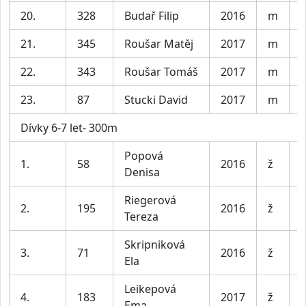
20.
328
Budař Filip
2016
m
K
21.
345
Roušar Matěj
2017
m
K
22.
343
Roušar Tomáš
2017
m
K
23.
87
Stucki David
2017
m
K
Dívky 6-7 let- 300m
Popová
D
1.
58
2016
ž
Denisa
l
Riegerová
D
2.
195
2016
ž
Tereza
l
Skripniková
D
3.
71
2016
ž
Ela
l
Leikepová
D
4.
183
2017
ž
Ema
l