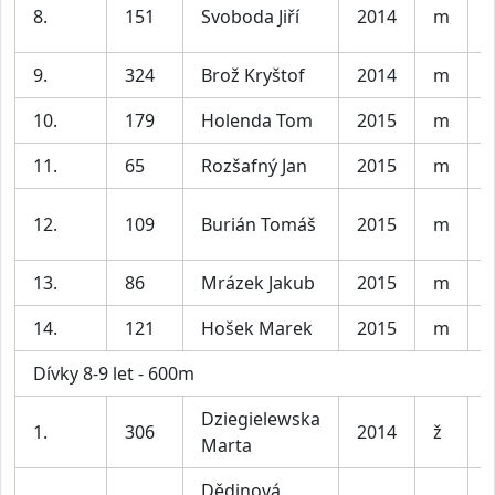
8.
151
Svoboda Jiří
2014
m
K
9.
324
Brož Kryštof
2014
m
K
10.
179
Holenda Tom
2015
m
K
11.
65
Rozšafný Jan
2015
m
K
12.
109
Burián Tomáš
2015
m
K
13.
86
Mrázek Jakub
2015
m
K
14.
121
Hošek Marek
2015
m
K
Dívky 8-9 let - 600m
Dziegielewska
D
1.
306
2014
ž
Marta
l
Dědinová
D