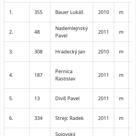
K
1.
355
Bauer Lukáš
2010
m
l
Nademlejnský
K
2.
48
2011
m
Pavel
l
K
3.
308
Hradecký Jan
2010
m
l
Pernica
K
4.
187
2011
m
Rastislav
l
K
5.
13
Diviš Pavel
2011
m
l
K
6.
334
Strejc Radek
2011
m
l
Sojovský
K