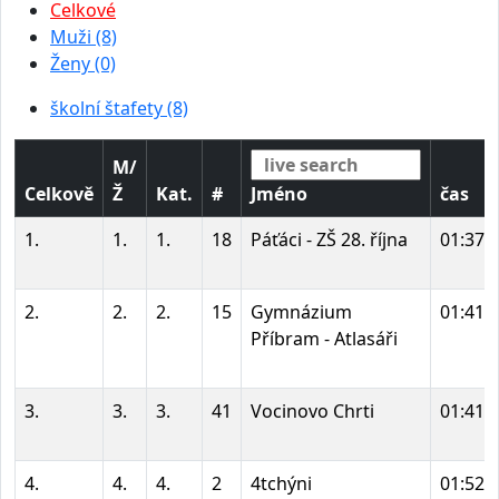
Celkové
Muži (8)
Ženy (0)
školní štafety (8)
M/
Celkově
Ž
Kat.
#
Jméno
čas
1.
1.
1.
18
Páťáci - ZŠ 28. října
01:37:
2.
2.
2.
15
Gymnázium
01:41:
Příbram - Atlasáři
3.
3.
3.
41
Vocinovo Chrti
01:41:
4.
4.
4.
2
4tchýni
01:52: