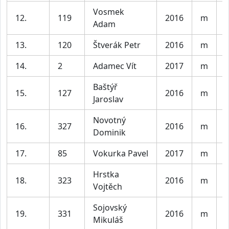
Vosmek
12.
119
2016
m
K
Adam
13.
120
Štverák Petr
2016
m
K
14.
2
Adamec Vít
2017
m
K
Baštýř
15.
127
2016
m
K
Jaroslav
Novotný
16.
327
2016
m
K
Dominik
17.
85
Vokurka Pavel
2017
m
K
Hrstka
18.
323
2016
m
K
Vojtěch
Sojovský
19.
331
2016
m
K
Mikuláš