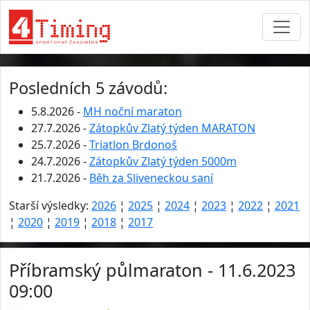
Posledních 5 závodů:
5.8.2026 -
MH noční maraton
27.7.2026 -
Zátopkův Zlatý týden MARATON
25.7.2026 -
Triatlon Brdonoš
24.7.2026 -
Zátopkův Zlatý týden 5000m
21.7.2026 -
Běh za Sliveneckou saní
Starší výsledky:
2026
¦
2025
¦
2024
¦
2023
¦
2022
¦
2021
¦
2020
¦
2019
¦
2018
¦
2017
Příbramský půlmaraton - 11.6.2023
09:00